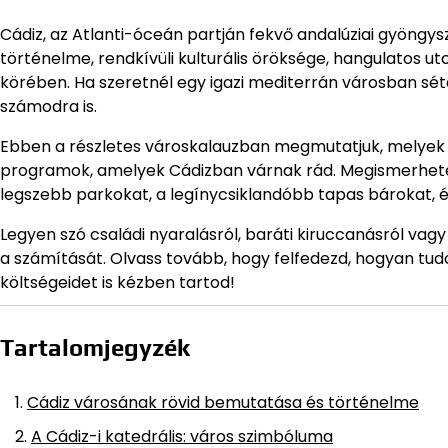
Cádiz, az Atlanti-óceán partján fekvő andalúziai gyöngy
történelme, rendkívüli kulturális öröksége, hangulatos u
körében. Ha szeretnél egy igazi mediterrán városban sétáln
számodra is.
Ebben a részletes városkalauzban megmutatjuk, melyek a
programok, amelyek Cádizban várnak rád. Megismerheted 
legszebb parkokat, a legínycsiklandóbb tapas bárokat, é
Legyen szó családi nyaralásról, baráti kiruccanásról va
a számítását. Olvass tovább, hogy felfedezd, hogyan tud
költségeidet is kézben tartod!
Tartalomjegyzék
Cádiz városának rövid bemutatása és történelme
A Cádiz-i katedrális: város szimbóluma