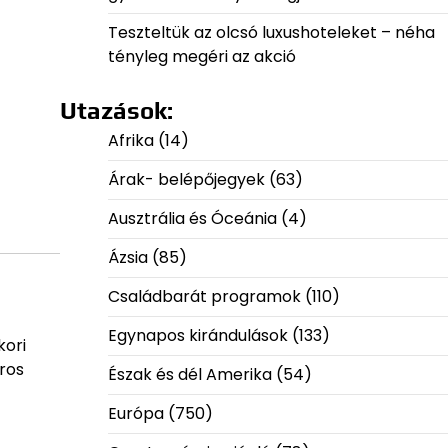
Teszteltük az olcsó luxushoteleket – néha
tényleg megéri az akció
Utazások:
Afrika
(14)
Árak- belépőjegyek
(63)
Ausztrália és Óceánia
(4)
Ázsia
(85)
Családbarát programok
(110)
Egynapos kirándulások
(133)
kori
áros
Észak és dél Amerika
(54)
Európa
(750)