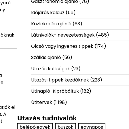
Gasztronómia ajánló
(78)
nyörű
ény
Időjárás kalauz
(56)
Közlekedés ajánló
(63)
azóknak
Látnivalók- nevezetességek
(485)
Olcsó vagy ingyenes tippek
(174)
Szállás ajánló
(56)
Utazás költségek
(23)
s
Utazási tippek kezdőknek
(223)
re
Útinapló-Kipróbáltuk
(182)
Útitervek
(1 198)
tják el
. A
Utazás tudnivalók
et
belépőjegyek
buszok
egynapos