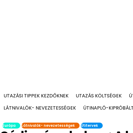
UTAZÁSI TIPPEK KEZDŐKNEK
UTAZÁS KÖLTSÉGEK
Ú
LÁTNIVALÓK- NEVEZETESSÉGEK
ÚTINAPLÓ-KIPRÓBÁL
Európa
Látnivalók- nevezetességek
Útitervek