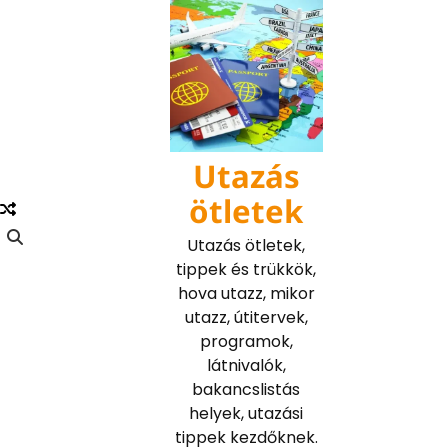
Skip
to
content
Utazás
ötletek
Utazás ötletek,
tippek és trükkök,
hova utazz, mikor
utazz, útitervek,
programok,
látnivalók,
bakancslistás
helyek, utazási
tippek kezdőknek.