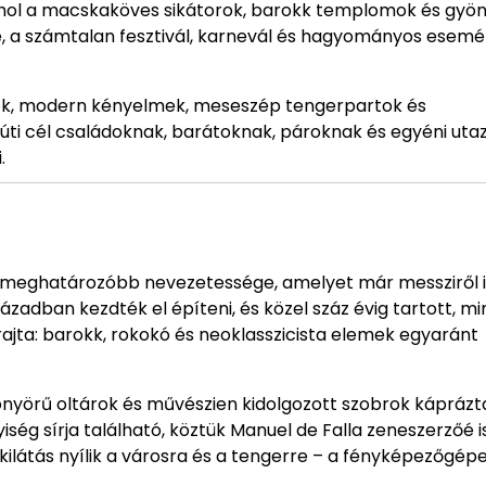
ahol a macskaköves sikátorok, barokk templomok és gyö
ete, a számtalan fesztivál, karnevál és hagyományos esem
alók, modern kényelmek, meseszép tengerpartok és
s úti cél családoknak, barátoknak, pároknak és egyéni ut
.
legmeghatározóbb nevezetessége, amelyet már messziről i
zázadban kezdték el építeni, és közel száz évig tartott, mi
ő rajta: barokk, rokokó és neoklasszicista elemek egyaránt
önyörű oltárok és művészien kidolgozott szobrok káprázta
ég sírja található, köztük Manuel de Falla zeneszerzőé is
 kilátás nyílik a városra és a tengerre – a fényképezőgép