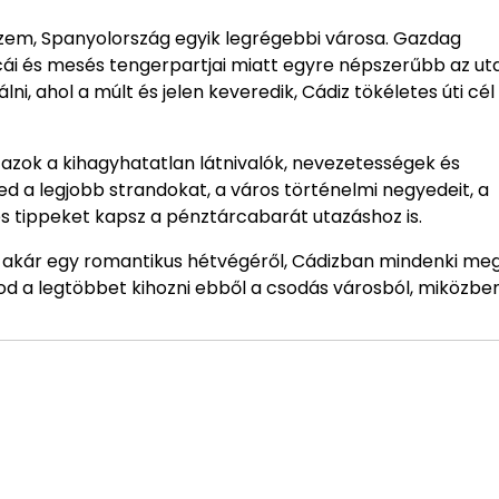
szem, Spanyolország egyik legrégebbi városa. Gazdag
tcái és mesés tengerpartjai miatt egyre népszerűbb az ut
i, ahol a múlt és jelen keveredik, Cádiz tökéletes úti cél
zok a kihagyhatatlan látnivalók, nevezetességek és
a legjobb strandokat, a város történelmi negyedeit, a
s tippeket kapsz a pénztárcabarát utazáshoz is.
gy akár egy romantikus hétvégéről, Cádizban mindenki meg
od a legtöbbet kihozni ebből a csodás városból, miközbe