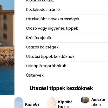
Időjárás kalauz
Közlekedés ajánló
Látnivalók- nevezetességek
Olcsó vagy ingyenes tippek
Szállás ajánló
Utazás költségek
Utazási tippek kezdőknek
Útinapló-Kipróbáltuk
Útitervek
Utazási tippek kezdőknek
Amszte
Kipróbá
Kipróbá
rdam
ltuk a