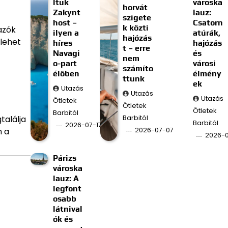
ltuk
városka
horvát
Zakynt
lauz:
szigete
host –
Csatorn
k közti
azók
ilyen a
atúrák,
hajózás
 lehet
híres
hajózás
t – erre
Navagi
és
nem
o-part
városi
számíto
élőben
élmény
ttunk
ek
Utazás
Utazás
Utazás
Ötletek
Ötletek
Ötletek
Barbitól
Barbitól
találja
Barbitól
2026-07-17
2026-07-07
n a
2026-
Párizs
városka
lauz: A
legfont
osabb
látnival
ók és