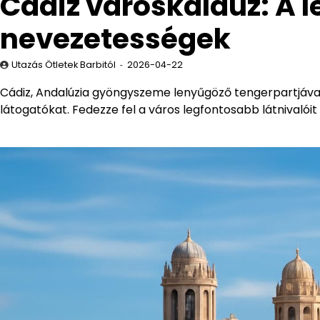
Cádiz városkalauz: A l
nevezetességek
Utazás Ötletek Barbitól
2026-04-22
Cádiz, Andalúzia gyöngyszeme lenyűgöző tengerpartjával,
látogatókat. Fedezze fel a város legfontosabb látnivalóit é