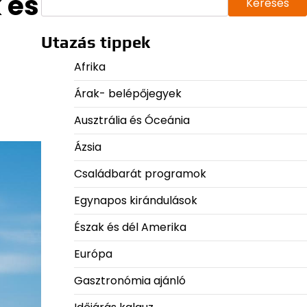
 és
Keresés
Utazás tippek
Afrika
Árak- belépőjegyek
Ausztrália és Óceánia
Ázsia
Családbarát programok
Egynapos kirándulások
Észak és dél Amerika
Európa
Gasztronómia ajánló