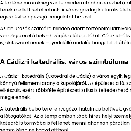
A történelmi örökség szinte minden utcában érezhető, 
terek mellett sétálhatunk. A város gazdag kulturális él
egész évben pezsgő hangulatot biztosít.
Az ide utazók számára minden adott: történelmi látniv
vendégszerető helyiek várják a látogatókat. Cádiz ideáli
is, akik szeretnének egyedülálló andalúz hangulatot átélni
A Cádiz-i katedrális: város szimbóluma
A Cádiz-i katedrális (Catedral de Cádiz) a város egyik 
könnyű felismerni aranyló kupolájáról. Az épületet a 18. s
elkészült, ezért többféle építészeti stílus is felfedezhet
megjelennek.
A katedrális belső tere lenyűgöző: hatalmas boltívek, gy
a látogatókat. Az altemplomban több híres helyi személyis
katedrális tornyába is fel lehet menni, ahonnan páratlan
semmiképp ne hagyd otthon!