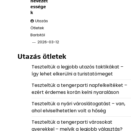
nevezet
essége
k
Utazás
Ötletek
Barbitól
2026-03-12
Utazás ötletek
Teszteltük a legjobb utazós taktikákat –
így lehet elkerülni a turistatömeget
Teszteltük a tengerparti napfelkeltéket –
ezért érdemes korán kelni nyaraláson
Teszteltük a nyári városlátogatást – van,
ahol elviselhetetlen volt a hőség
Teszteltük a tengerparti városokat
gyerekkel – melyik a legjobb választás?