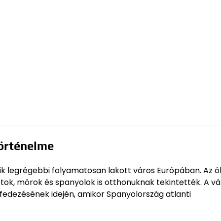
történelme
yik legrégebbi folyamatosan lakott város Európában. Az ó
gótok, mórok és spanyolok is otthonuknak tekintették. A v
felfedezésének idején, amikor Spanyolország atlanti