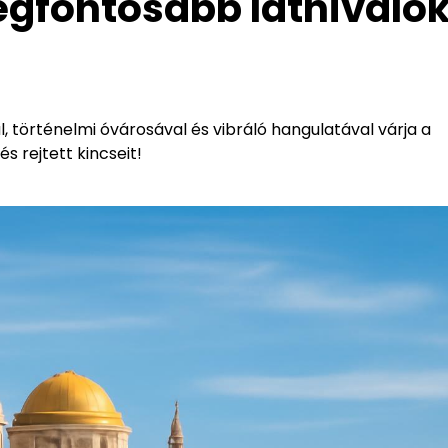
egfontosabb látnivalók
 történelmi óvárosával és vibráló hangulatával várja a
s rejtett kincseit!