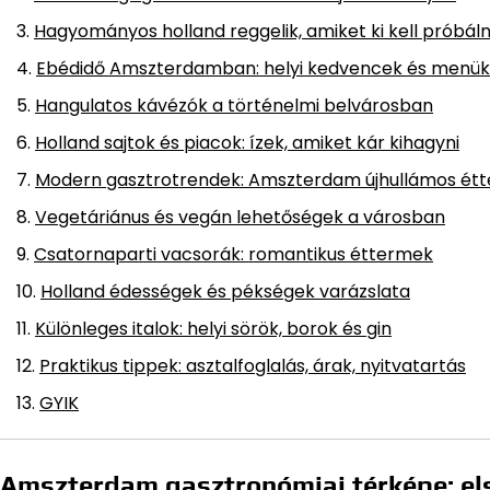
Hagyományos holland reggelik, amiket ki kell próbáln
Ebédidő Amszterdamban: helyi kedvencek és menük
Hangulatos kávézók a történelmi belvárosban
Holland sajtok és piacok: ízek, amiket kár kihagyni
Modern gasztrotrendek: Amszterdam újhullámos étt
Vegetáriánus és vegán lehetőségek a városban
Csatornaparti vacsorák: romantikus éttermek
Holland édességek és pékségek varázslata
Különleges italok: helyi sörök, borok és gin
Praktikus tippek: asztalfoglalás, árak, nyitvatartás
GYIK
Amszterdam gasztronómiai térképe: el