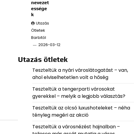
nevezet
essége
k
Utazás
Ötletek
Barbitól
2026-03-12
Utazás ötletek
Teszteltük a nyári városlátogatást – van,
ahol elviselhetetlen volt a hőség
Teszteltük a tengerparti városokat
gyerekkel – melyik a legjobb választás?
Teszteltük az olcsó luxushoteleket – néha
tényleg megéri az akció
Teszteltük a városnézést hajnalban –
teljesen más arcát mutatja a város