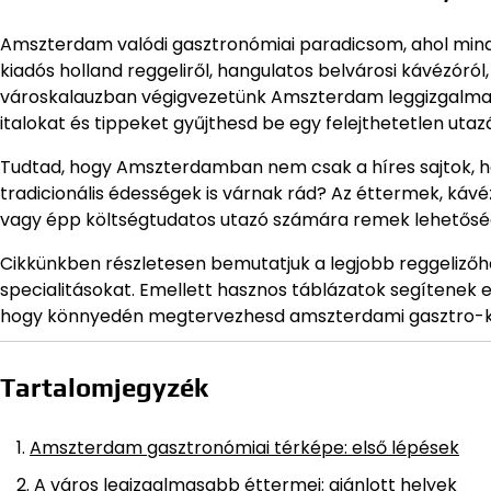
Amszterdam valódi gasztronómiai paradicsom, ahol minde
kiadós holland reggeliről, hangulatos belvárosi kávézóró
városkalauzban végigvezetünk Amszterdam leggizgalmasa
italokat és tippeket gyűjthesd be egy felejthetetlen utaz
Tudtad, hogy Amszterdamban nem csak a híres sajtok, 
tradicionális édességek is várnak rád? Az éttermek, kávé
vagy épp költségtudatos utazó számára remek lehetőség
Cikkünkben részletesen bemutatjuk a legjobb reggelizőh
specialitásokat. Emellett hasznos táblázatok segítenek el
hogy könnyedén megtervezhesd amszterdami gasztro-
Tartalomjegyzék
Amszterdam gasztronómiai térképe: első lépések
A város legizgalmasabb éttermei: ajánlott helyek