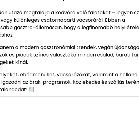
n utazó megtalálja a kedvére való falatokat – legyen s
l, vagy különleges csatornaparti vacsoráról. Ebben a
bb gasztro-állomásain, hogy a legfinomabb helyi étele
áshoz.
hanem a modern gasztronómiai trendek, vegán újdonságo
zók és piacok színes választéka minden család, baráti tá
eket kínál.
elyeket, ebédmenüket, vacsorázókat, valamint a holland
igazodni az árak, programok, közlekedés és szállás terén 
kalandodat!