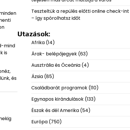
Teszteltük a repülés előtti online check-int
 minden
– így spórolhatsz időt
menti
on
Utazások:
Afrika
(14)
nd-mind
k is
Árak- belépőjegyek
(63)
Ausztrália és Óceánia
(4)
onéz,
Ázsia
(85)
lünk, és
Családbarát programok
(110)
Egynapos kirándulások
(133)
Észak és dél Amerika
(54)
mekig
Európa
(750)