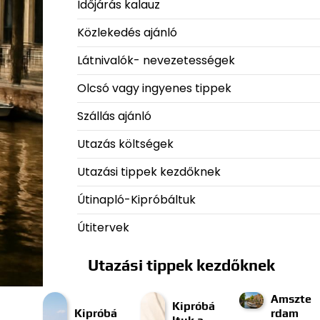
Időjárás kalauz
Közlekedés ajánló
Látnivalók- nevezetességek
Olcsó vagy ingyenes tippek
Szállás ajánló
Utazás költségek
Utazási tippek kezdőknek
Útinapló-Kipróbáltuk
Útitervek
Utazási tippek kezdőknek
Amszte
Kipróbá
Kipróbá
rdam