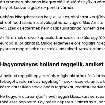
étteremben, ahonnan lélegzetelállító kilátás nyílik a v
helyiek kedvenc gasztro-pontjai várnak.
Néhány kihagyhatatlan hely: a De Kas, ahol saját kertjü
street food stand közül válogathatsz; vagy a Blue Amst
vár. Ezek az éttermek nem csak turistáknak, hanem a hel
Az éttermek áraival kapcsolatban széles a skála: egy főé
euróból is jól lakhatsz. Mindig érdemes előre foglalni, 
gyorsan megtelnek az asztalok. Ne feledd: Amszterdam 
Hagyományos holland reggelik, amiket k
A holland reggelik egyszerűek, mégis laktatóak és ízletesek
felvágott, valamint a „hagelslag” – csokireszelék, amit
kóstolhatsz ilyen tradicionális fogásokat, ráadásul kedve
Ne hagyd ki a „uitsmijter” nevű reggeli klasszikust sem: e
tökéletes napindító. Egy másik népszerű választás a „pa