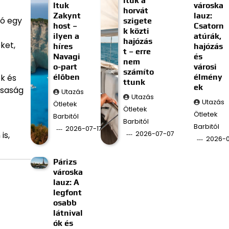
ltuk a
ltuk
városka
horvát
Zakynt
lauz:
zó egy
szigete
host –
Csatorn
k közti
ilyen a
atúrák,
hajózás
ket,
híres
hajózás
t – erre
Navagi
és
nem
o-part
városi
számíto
élőben
élmény
k és
ttunk
ek
rsaság
Utazás
Utazás
Utazás
Ötletek
Ötletek
Ötletek
Barbitól
Barbitól
Barbitól
2026-07-17
2026-07-07
is,
2026-
Párizs
városka
lauz: A
legfont
osabb
látnival
ók és