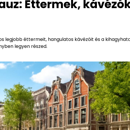
uz: Éttermek, kávézók
s legjobb éttermeit, hangulatos kávézóit és a kihagyhat
ényben legyen részed.