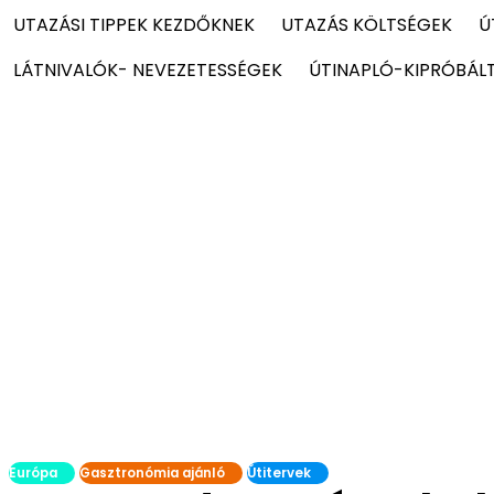
UTAZÁSI TIPPEK KEZDŐKNEK
UTAZÁS KÖLTSÉGEK
Ú
LÁTNIVALÓK- NEVEZETESSÉGEK
ÚTINAPLÓ-KIPRÓBÁL
Európa
Gasztronómia ajánló
Útitervek