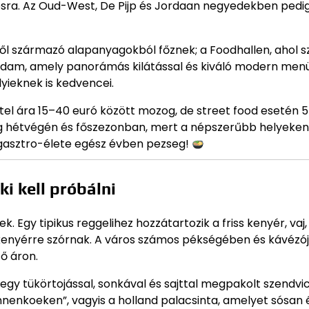
árosra. Az Oud-West, De Pijp és Jordaan negyedekben pedi
kből származó alapanyagokból főznek; a Foodhallen, ahol 
erdam, amely panorámás kilátással és kiváló modern men
yieknek is kedvencei.
tel ára 15–40 euró között mozog, de street food esetén 5
főleg hétvégén és főszezonban, mert a népszerűbb helyeken
gasztro-élete egész évben pezseg!
i kell próbálni
. Egy tipikus reggelihez hozzátartozik a friss kenyér, vaj, 
 a kenyérre szórnak. A város számos pékségében és kávéz
ző áron.
z egy tükörtojással, sonkával és sajttal megpakolt szendvi
nnenkoeken”, vagyis a holland palacsinta, amelyet sósan 