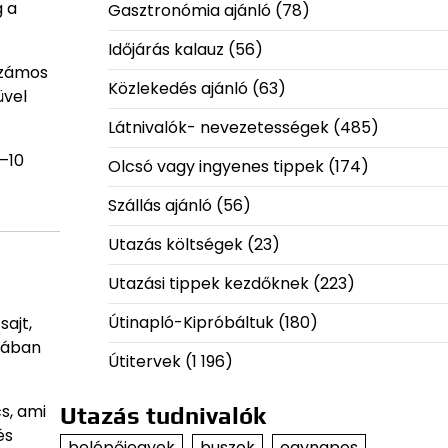
g a
Gasztronómia ajánló
(78)
Időjárás kalauz
(56)
számos
Közlekedés ajánló
(63)
üvel
Látnivalók- nevezetességek
(485)
–10
Olcsó vagy ingyenes tippek
(174)
Szállás ajánló
(56)
Utazás költségek
(23)
Utazási tippek kezdőknek
(223)
Útinapló-Kipróbáltuk
(180)
sajt,
ójában
Útitervek
(1 196)
cs, ami
Utazás tudnivalók
és
belépőjegyek
buszok
egynapos