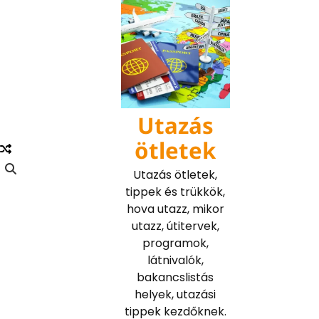
Skip
to
content
Utazás
ötletek
Utazás ötletek,
tippek és trükkök,
hova utazz, mikor
utazz, útitervek,
programok,
látnivalók,
bakancslistás
helyek, utazási
tippek kezdőknek.