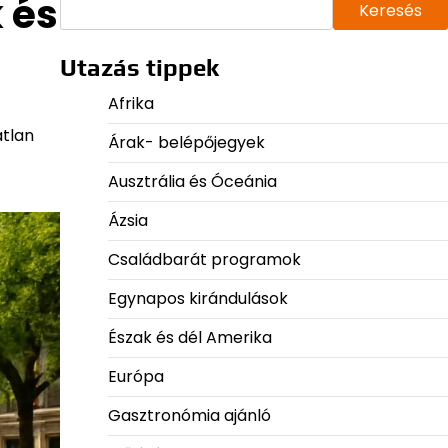
 és
Keresés
Utazás tippek
Afrika
atlan
Árak- belépőjegyek
Ausztrália és Óceánia
Ázsia
Családbarát programok
Egynapos kirándulások
Észak és dél Amerika
Európa
Gasztronómia ajánló