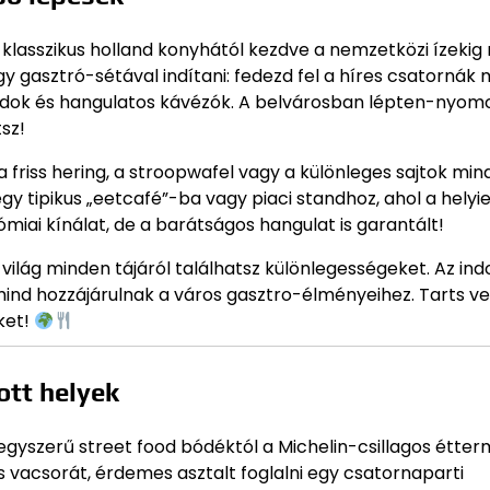
klasszikus holland konyhától kezdve a nemzetközi ízekig
y gasztró-sétával indítani: fedezd fel a híres csatornák 
andok és hangulatos kávézók. A belvárosban lépten-nyom
sz!
 friss hering, a stroopwafel vagy a különleges sajtok mi
y tipikus „eetcafé”-ba vagy piaci standhoz, ahol a helyie
miai kínálat, de a barátságos hangulat is garantált!
ilág minden tájáról találhatsz különlegességeket. Az ind
ind hozzájárulnak a város gasztro-élményeihez. Tarts ve
ket!
ott helyek
yszerű street food bódéktól a Michelin-csillagos étter
 vacsorát, érdemes asztalt foglalni egy csatornaparti