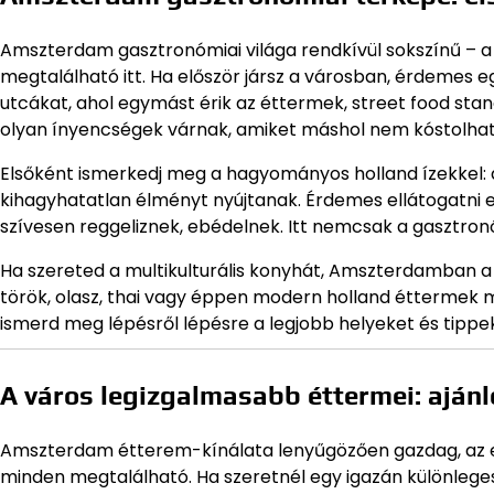
Amszterdam gasztronómiai világa rendkívül sokszínű – a 
megtalálható itt. Ha először jársz a városban, érdemes eg
utcákat, ahol egymást érik az éttermek, street food st
olyan ínyencségek várnak, amiket máshol nem kóstolhat
Elsőként ismerkedj meg a hagyományos holland ízekkel: a
kihagyhatatlan élményt nyújtanak. Érdemes ellátogatni eg
szívesen reggeliznek, ebédelnek. Itt nemcsak a gasztronó
Ha szereted a multikulturális konyhát, Amszterdamban a v
török, olasz, thai vagy éppen modern holland éttermek m
ismerd meg lépésről lépésre a legjobb helyeket és tippe
A város legizgalmasabb éttermei: ajánl
Amszterdam étterem-kínálata lenyűgözően gazdag, az eg
minden megtalálható. Ha szeretnél egy igazán különleges