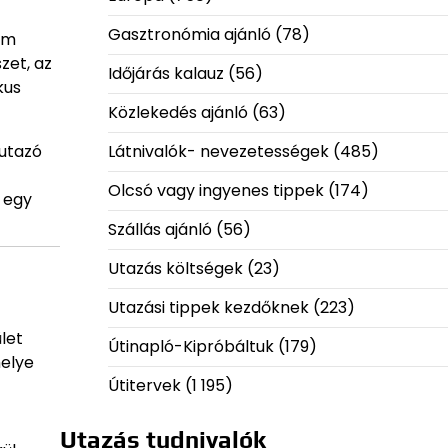
Gasztronómia ajánló
(78)
um
zet, az
Időjárás kalauz
(56)
kus
Közlekedés ajánló
(63)
 utazó
Látnivalók- nevezetességek
(485)
Olcsó vagy ingyenes tippek
(174)
 egy
Szállás ajánló
(56)
Utazás költségek
(23)
Utazási tippek kezdőknek
(223)
let
Útinapló-Kipróbáltuk
(179)
helye
Útitervek
(1 195)
Utazás tudnivalók