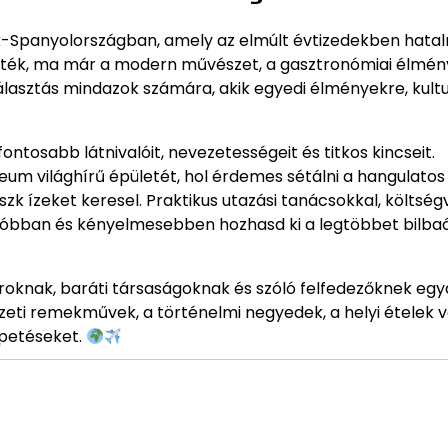
zak-Spanyolországban, amely az elmúlt évtizedekben hata
erték, ma már a modern művészet, a gasztronómiai élmén
lasztás mindazok számára, akik egyedi élményekre, kultu
ntosabb látnivalóit, nevezetességeit és titkos kincseit.
 világhírű épületét, hol érdemes sétálni a hangulatos 
szk ízeket keresel. Praktikus utazási tanácsokkal, költség
csóbban és kényelmesebben hozhasd ki a legtöbbet bilbaó
ároknak, baráti társaságoknak és szóló felfedezőknek eg
zeti remekművek, a történelmi negyedek, a helyi ételek 
epetéseket.