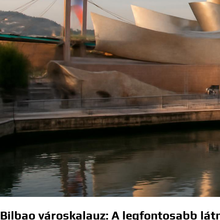
Bilbao városkalauz: A legfontosabb lát