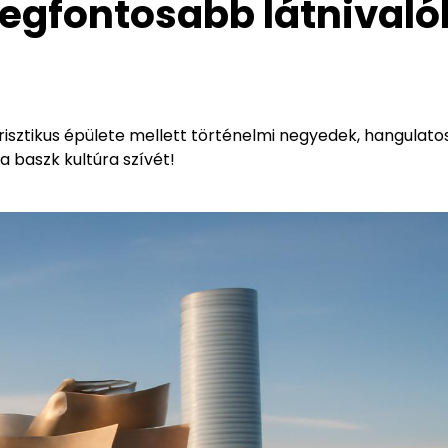
legfontosabb látnivaló
isztikus épülete mellett történelmi negyedek, hangulato
a baszk kultúra szívét!