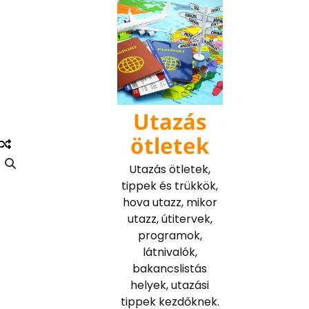
Skip
to
content
Utazás
ötletek
Utazás ötletek,
tippek és trükkök,
hova utazz, mikor
utazz, útitervek,
programok,
látnivalók,
bakancslistás
helyek, utazási
tippek kezdőknek.