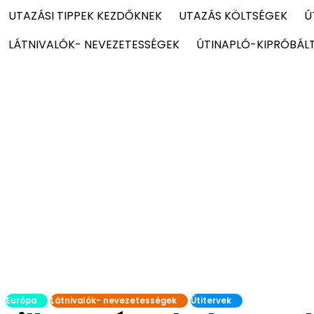
UTAZÁSI TIPPEK KEZDŐKNEK
UTAZÁS KÖLTSÉGEK
Ú
LÁTNIVALÓK- NEVEZETESSÉGEK
ÚTINAPLÓ-KIPRÓBÁL
Európa
Látnivalók- nevezetességek
Útitervek