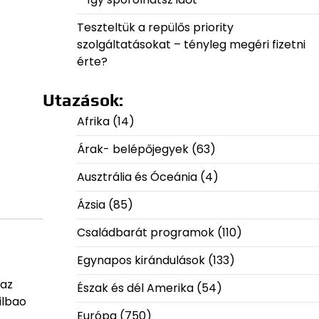
Teszteltük a repülős priority
szolgáltatásokat – tényleg megéri fizetni
érte?
Utazások:
Afrika
(14)
Árak- belépőjegyek
(63)
Ausztrália és Óceánia
(4)
Ázsia
(85)
Családbarát programok
(110)
Egynapos kirándulások
(133)
 az
Észak és dél Amerika
(54)
ilbao
Európa
(750)