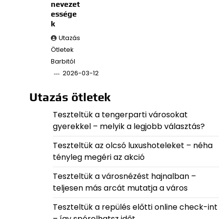
nevezet
essége
k
Utazás
Ötletek
Barbitól
2026-03-12
Utazás ötletek
Teszteltük a tengerparti városokat
gyerekkel – melyik a legjobb választás?
Teszteltük az olcsó luxushoteleket – néha
tényleg megéri az akció
Teszteltük a városnézést hajnalban –
teljesen más arcát mutatja a város
Teszteltük a repülés előtti online check-int
– így spórolhatsz időt