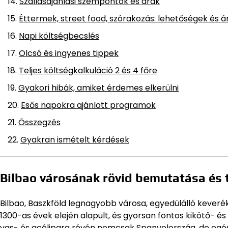
Szállásajánlási szempontok és árak
Éttermek, street food, szórakozás: lehetőségek és á
Napi költségbecslés
Olcsó és ingyenes tippek
Teljes költségkalkuláció 2 és 4 főre
Gyakori hibák, amiket érdemes elkerülni
Esős napokra ajánlott programok
Összegzés
Gyakran ismételt kérdések
Bilbao városának rövid bemutatása és 
Bilbao, Baszkföld legnagyobb városa, egyedülálló keveré
1300-as évek elején alapult, és gyorsan fontos kikötő- és
vas- és acélipara révén nemcsak Spanyolország, de egé