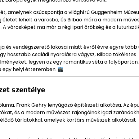
etét, amelynek csúcspontja a világhírű Guggenheim Múze
új életet lehelt a városba, és Bilbao mára a modern művés
t. A városképet ma már a régi ipari örökség és a futuriszti
ja és vendégszerető lakosai miatt évről évre egyre több
 egy hosszabb családi nyaralásra vágysz, Bilbao tökéletes
lményeket, legyen az egy romantikus séta a folyóparton,
 egy helyi étteremben.
et szentélye
uma, Frank Gehry lenyűgöző építészeti alkotása. Az épü
atókat, és a modern művészet rajongóinak igazi zarándok
erélődő tárlatokkal, amelyek kortárs művészek alkotásait