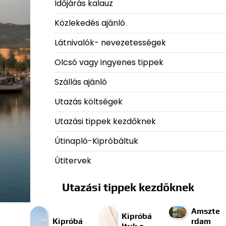
Időjárás kalauz
Közlekedés ajánló
Látnivalók- nevezetességek
Olcsó vagy ingyenes tippek
Szállás ajánló
Utazás költségek
Utazási tippek kezdőknek
Útinapló-Kipróbáltuk
Útitervek
Utazási tippek kezdőknek
Amszte
Kipróbá
Kipróbá
rdam