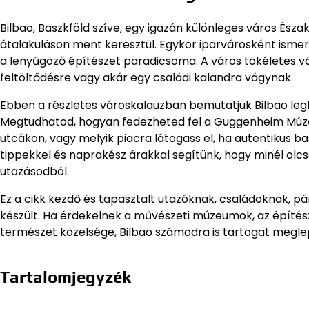
Bilbao, Baszkföld szíve, egy igazán különleges város És
átalakuláson ment keresztül. Egykor iparvárosként ism
a lenyűgöző építészet paradicsoma. A város tökéletes vá
feltöltődésre vagy akár egy családi kalandra vágynak.
Ebben a részletes városkalauzban bemutatjuk Bilbao legfo
Megtudhatod, hogyan fedezheted fel a Guggenheim Múzeum
utcákon, vagy melyik piacra látogass el, ha autentikus ba
tippekkel és naprakész árakkal segítünk, hogy minél ol
utazásodból.
Ez a cikk kezdő és tapasztalt utazóknak, családoknak, p
készült. Ha érdekelnek a művészeti múzeumok, az építés
természet közelsége, Bilbao számodra is tartogat megl
Tartalomjegyzék