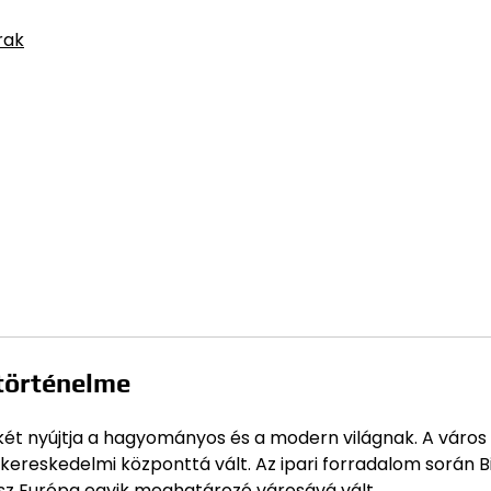
rak
történelme
két nyújtja a hagyományos és a modern világnak. A város
 kereskedelmi központtá vált. Az ipari forradalom során B
sz Európa egyik meghatározó városává vált.