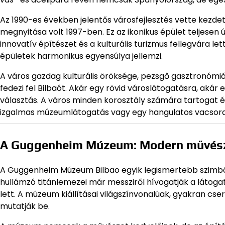
Az 1990-es években jelentős városfejlesztés vette kezd
megnyitása volt 1997-ben. Ez az ikonikus épület teljesen 
innovatív építészet és a kulturális turizmus fellegvára let
épületek harmonikus egyensúlya jellemzi.
A város gazdag kulturális öröksége, pezsgő gasztronómiá
fedezi fel Bilbaót. Akár egy rövid városlátogatásra, akár
választás. A város minden korosztály számára tartogat é
izgalmas múzeumlátogatás vagy egy hangulatos vacsora
A Guggenheim Múzeum: Modern művész
A Guggenheim Múzeum Bilbao egyik legismertebb szimból
hullámzó titánlemezei már messziről hívogatják a látog
lett. A múzeum kiállításai világszínvonalúak, gyakran cs
mutatják be.