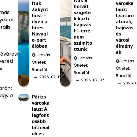
ltuk a
ltuk
városka
horvát
Zakynt
lauz:
lmas
szigete
host –
Csatorn
k közti
yek és
ilyen a
atúrák,
hajózás
rális
híres
hajózás
t – erre
Navagi
és
nem
o-part
városi
számíto
élőben
élmény
ttunk
ek
óvárosi
Utazás
Utazás
vetési
Utazás
Ötletek
Ötletek
i
Ötletek
Barbitól
Barbitól
Barbitól
2026-07-17
2026-07-07
2026-
yaránt
vagy a
Párizs
városka
lauz: A
legfont
osabb
látnival
ók és