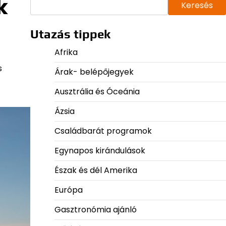
k
Keresés
Utazás tippek
Afrika
s
Árak- belépőjegyek
Ausztrália és Óceánia
Ázsia
Családbarát programok
Egynapos kirándulások
Észak és dél Amerika
Európa
Gasztronómia ajánló