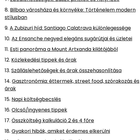
Bilbao városháza és környéke: Történelem modern
stílusban
A Zubizuri híd: Santiago Calatrava különlegessége
Az Ensanche negyed elegáns sugárútjai és üzletei
Esti panoráma a Mount Artxanda kilátójából
Közlekedési tippek és árak
Szálláslehetőségek és árak összehasonlítása
Gasztronómia: éttermek, street food, szórakozás és
árak
Napi költségbecslés
Olcsó/ingyenes tippek
Összköltség kalkuláció 2 és 4 főre
Gyakori hibák, amiket érdemes elkerülni