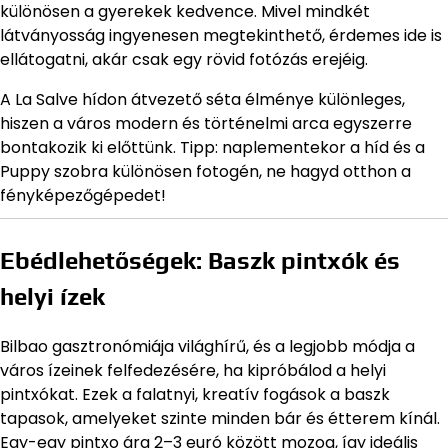
különösen a gyerekek kedvence. Mivel mindkét
látványosság ingyenesen megtekinthető, érdemes ide is
ellátogatni, akár csak egy rövid fotózás erejéig.
A La Salve hídon átvezető séta élménye különleges,
hiszen a város modern és történelmi arca egyszerre
bontakozik ki előttünk. Tipp: naplementekor a híd és a
Puppy szobra különösen fotogén, ne hagyd otthon a
fényképezőgépedet!
Ebédlehetőségek: Baszk pintxók és
helyi ízek
Bilbao gasztronómiája világhírű, és a legjobb módja a
város ízeinek felfedezésére, ha kipróbálod a helyi
pintxókat. Ezek a falatnyi, kreatív fogások a baszk
tapasok, amelyeket szinte minden bár és étterem kínál.
Egy-egy pintxo ára 2–3 euró között mozog, így ideális