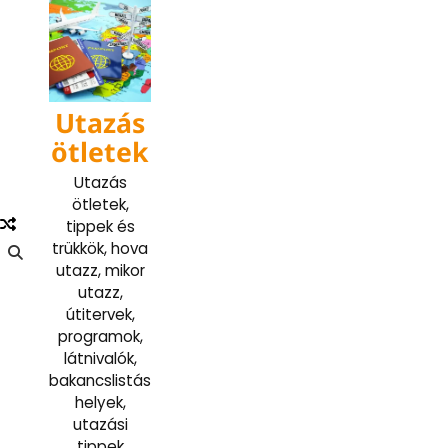
Skip
to
content
Utazás
ötletek
Utazás
ötletek,
tippek és
trükkök, hova
utazz, mikor
utazz,
útitervek,
programok,
látnivalók,
bakancslistás
helyek,
utazási
tippek