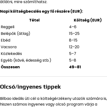
átlátni, mire számíthatsz.
Napi költségbecslés egy fő részére (EUR):
Tétel
Költség (EUR)
Reggeli
4–6
Belépők (átlag)
15–25
Ebéd
8–15
Vacsora
12–20
Közlekedés
5–7
Egyéb (kávé, édesség stb.)
5–8
Összesen
49–81
Olcsó/ingyenes tippek
Bilbao ideális úti cél a költségérzékeny utazók számára is,
hiszen számos ingyenes vagy olcsó program várja a