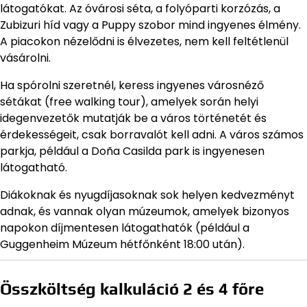
látogatókat. Az óvárosi séta, a folyóparti korzózás, a
Zubizuri híd vagy a Puppy szobor mind ingyenes élmény.
A piacokon nézelődni is élvezetes, nem kell feltétlenül
vásárolni.
Ha spórolni szeretnél, keress ingyenes városnéző
sétákat (free walking tour), amelyek során helyi
idegenvezetők mutatják be a város történetét és
érdekességeit, csak borravalót kell adni. A város számos
parkja, például a Doña Casilda park is ingyenesen
látogatható.
Diákoknak és nyugdíjasoknak sok helyen kedvezményt
adnak, és vannak olyan múzeumok, amelyek bizonyos
napokon díjmentesen látogathatók (például a
Guggenheim Múzeum hétfőnként 18:00 után).
Összköltség kalkuláció 2 és 4 főre