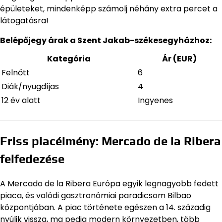
épületeket, mindenképp számolj néhány extra percet a
látogatásra!
Belépőjegy árak a Szent Jakab-székesegyházhoz:
Kategória
Ár (EUR)
Felnőtt
6
Diák/nyugdíjas
4
12 év alatt
Ingyenes
Friss piacélmény: Mercado de la Ribera
felfedezése
A Mercado de la Ribera Európa egyik legnagyobb fedett
piaca, és valódi gasztronómiai paradicsom Bilbao
központjában. A piac története egészen a 14. századig
nyúlik vissza, ma pedig modern környezetben, több