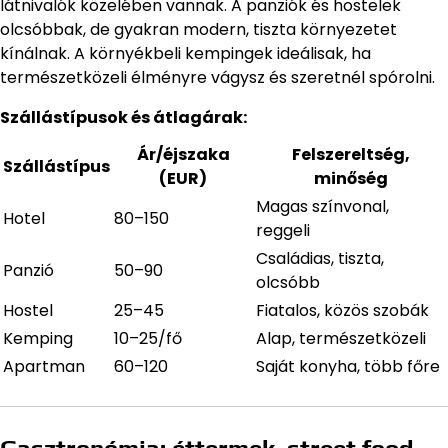
látnivalók közelében vannak. A panziók és hostelek
olcsóbbak, de gyakran modern, tiszta környezetet
kínálnak. A környékbeli kempingek ideálisak, ha
természetközeli élményre vágysz és szeretnél spórolni.
Szállástípusok és átlagárak:
Ár/éjszaka
Felszereltség,
Szállástípus
(EUR)
minőség
Magas színvonal,
Hotel
80–150
reggeli
Családias, tiszta,
Panzió
50–90
olcsóbb
Hostel
25–45
Fiatalos, közös szobák
Kemping
10–25/fő
Alap, természetközeli
Apartman
60–120
Saját konyha, több főre