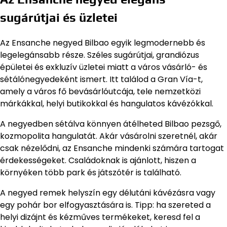
sugárútjai és üzletei
Az Ensanche negyed Bilbao egyik legmodernebb és
legelegánsabb része. Széles sugárútjai, grandiózus
épületei és exkluzív üzletei miatt a város vásárló- és
sétálónegyedeként ismert. Itt találod a Gran Vía-t,
amely a város fő bevásárlóutcája, tele nemzetközi
márkákkal, helyi butikokkal és hangulatos kávézókkal.
A negyedben sétálva könnyen átélheted Bilbao pezsgő,
kozmopolita hangulatát. Akár vásárolni szeretnél, akár
csak nézelődni, az Ensanche mindenki számára tartogat
érdekességeket. Családoknak is ajánlott, hiszen a
környéken több park és játszótér is található.
A negyed remek helyszín egy délutáni kávézásra vagy
egy pohár bor elfogyasztására is. Tipp: ha szereted a
helyi dizájnt és kézműves termékeket, keresd fel a