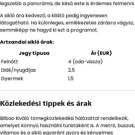
legszebb a panoráma, de késő este is érdemes felmenni.
A sikló ára kedvező, a kilátó pedig ingyenesen
látogatható. Ha különleges, emlékezetes zárásra vágysz,
semmiképp ne hagyd ki ezt a programot.
Artxandai sikló árak:
Jegy típusa
Ár (EUR)
Felnőtt
4 (oda-vissza)
Diák/nyugdíjas
2,5
Gyermek
1,5
Közlekedési tippek és árak
Bilbao kiváló tömegközlekedési hálózattal rendelkezik,
amelyet könnyű használni turistaként is. A metró, buszok,
villamos és a sikló egyaránt gyors és kényelmes