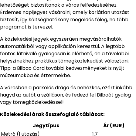
lehetőséget biztosítanak a város felfedezéséhez.
Érdemes napijegyet vásárolni, amely korlátlan utazást
biztosít, így költséghatékony megoldás főleg, ha több
programot is tervezel.
A közlekedési jegyek egyszerűen megvásárolhatók
automatákból vagy applikáción keresztül. A legtöbb
fontos látnivaló gyalogosan is elérhető, de a távolabbi
helyszínekhez praktikus tömegközlekedést választani.
Tipp: a Bilbao Card további kedvezményeket is nyújt
múzeumokba és éttermekbe.
A városban a parkolás drága és nehézkes, ezért inkább
hagyd az autót a szálláson, és fedezd fel Bilbaót gyalog
vagy tömegközlekedéssel!
Közlekedési árak összefoglaló táblázat:
Jegytípus
Ár (EUR)
Metró (1 utazás)
1,7