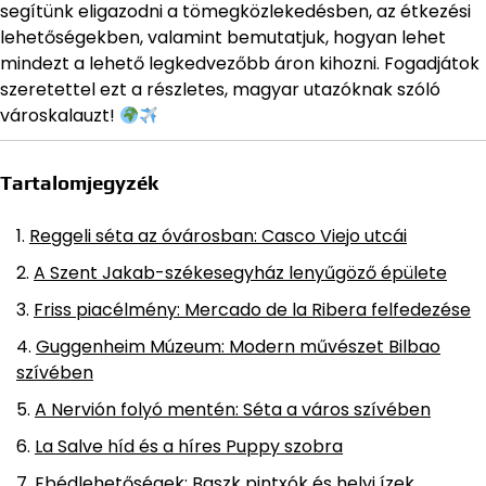
segítünk eligazodni a tömegközlekedésben, az étkezési
lehetőségekben, valamint bemutatjuk, hogyan lehet
mindezt a lehető legkedvezőbb áron kihozni. Fogadjátok
szeretettel ezt a részletes, magyar utazóknak szóló
városkalauzt!
Tartalomjegyzék
Reggeli séta az óvárosban: Casco Viejo utcái
A Szent Jakab-székesegyház lenyűgöző épülete
Friss piacélmény: Mercado de la Ribera felfedezése
Guggenheim Múzeum: Modern művészet Bilbao
szívében
A Nervión folyó mentén: Séta a város szívében
La Salve híd és a híres Puppy szobra
Ebédlehetőségek: Baszk pintxók és helyi ízek