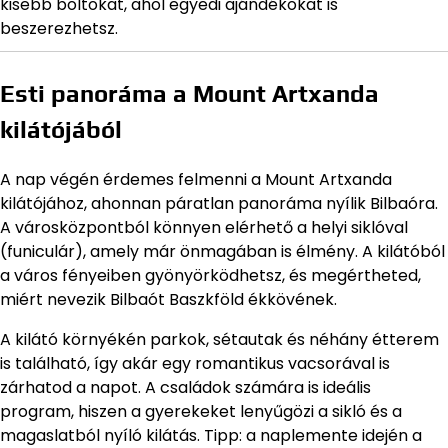
kisebb boltokat, ahol egyedi ajándékokat is
beszerezhetsz.
Esti panoráma a Mount Artxanda
kilátójából
A nap végén érdemes felmenni a Mount Artxanda
kilátójához, ahonnan páratlan panoráma nyílik Bilbaóra.
A városközpontból könnyen elérhető a helyi siklóval
(funiculár), amely már önmagában is élmény. A kilátóból
a város fényeiben gyönyörködhetsz, és megértheted,
miért nevezik Bilbaót Baszkföld ékkövének.
A kilátó környékén parkok, sétautak és néhány étterem
is található, így akár egy romantikus vacsorával is
zárhatod a napot. A családok számára is ideális
program, hiszen a gyerekeket lenyűgözi a sikló és a
magaslatból nyíló kilátás. Tipp: a naplemente idején a