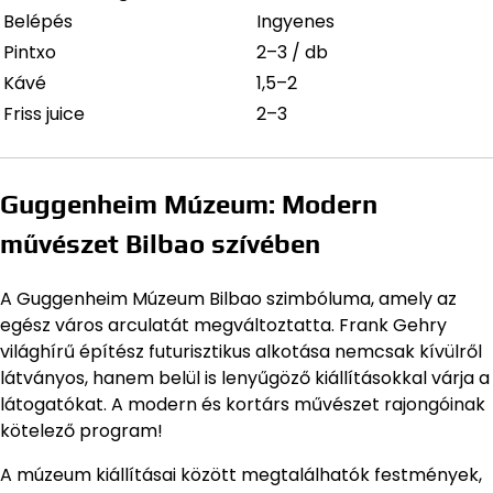
Belépés
Ingyenes
Pintxo
2–3 / db
Kávé
1,5–2
Friss juice
2–3
Guggenheim Múzeum: Modern
művészet Bilbao szívében
A Guggenheim Múzeum Bilbao szimbóluma, amely az
egész város arculatát megváltoztatta. Frank Gehry
világhírű építész futurisztikus alkotása nemcsak kívülről
látványos, hanem belül is lenyűgöző kiállításokkal várja a
látogatókat. A modern és kortárs művészet rajongóinak
kötelező program!
A múzeum kiállításai között megtalálhatók festmények,