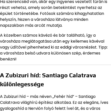
Ha szerencséd van, akár egy ingyenes vezetett túrán is
részt vehetsz, amely során betekintést nyerhetsz az
épület történetébe. Fotósok számára kihagyhatatlan
helyszín, hiszen a városháza látványa minden
napszakban más arcát mutatja.
A közelben számos kávézó és bár található, így a
városháza meglátogatása után egy kellemes kávéval
vagy üdítővel pihenheted ki az eddigi városnézést. Tipp:
a városháza belső udvara különösen szép, érdemes
benézni!
A Zubizuri híd: Santiago Calatrava
különlegessége
A Zubizuri híd – más néven „Fehér híd” – Santiago
Calatrava világhírű építész alkotása. Ez az elegáns, íves
gyalogoshíd a Nervión folyó felett ível át, és a város