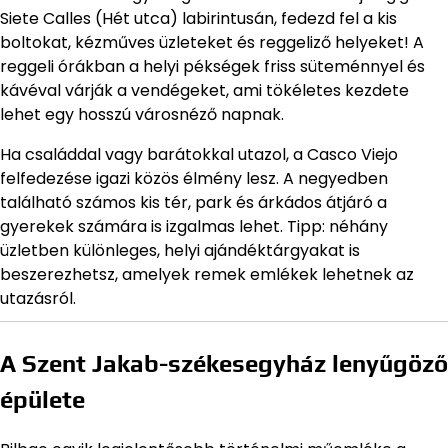
Siete Calles (Hét utca) labirintusán, fedezd fel a kis
boltokat, kézműves üzleteket és reggeliző helyeket! A
reggeli órákban a helyi pékségek friss süteménnyel és
kávéval várják a vendégeket, ami tökéletes kezdete
lehet egy hosszú városnéző napnak.
Ha családdal vagy barátokkal utazol, a Casco Viejo
felfedezése igazi közös élmény lesz. A negyedben
található számos kis tér, park és árkádos átjáró a
gyerekek számára is izgalmas lehet. Tipp: néhány
üzletben különleges, helyi ajándéktárgyakat is
beszerezhetsz, amelyek remek emlékek lehetnek az
utazásról.
A Szent Jakab-székesegyház lenyűgöző
épülete