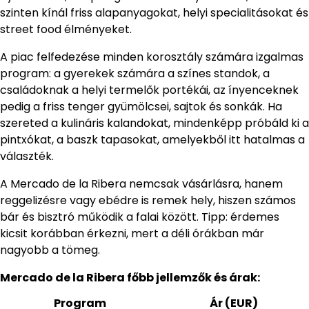
szinten kínál friss alapanyagokat, helyi specialitásokat és
street food élményeket.
A piac felfedezése minden korosztály számára izgalmas
program: a gyerekek számára a színes standok, a
családoknak a helyi termelők portékái, az ínyenceknek
pedig a friss tenger gyümölcsei, sajtok és sonkák. Ha
szereted a kulináris kalandokat, mindenképp próbáld ki a
pintxókat, a baszk tapasokat, amelyekből itt hatalmas a
választék.
A Mercado de la Ribera nemcsak vásárlásra, hanem
reggelizésre vagy ebédre is remek hely, hiszen számos
bár és bisztró működik a falai között. Tipp: érdemes
kicsit korábban érkezni, mert a déli órákban már
nagyobb a tömeg.
Mercado de la Ribera főbb jellemzők és árak:
Program
Ár (EUR)