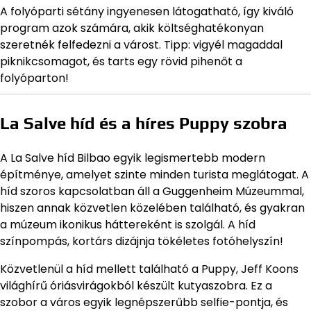
A folyóparti sétány ingyenesen látogatható, így kiváló
program azok számára, akik költséghatékonyan
szeretnék felfedezni a várost. Tipp: vigyél magaddal
piknikcsomagot, és tarts egy rövid pihenőt a
folyóparton!
La Salve híd és a híres Puppy szobra
A La Salve híd Bilbao egyik legismertebb modern
építménye, amelyet szinte minden turista meglátogat. A
híd szoros kapcsolatban áll a Guggenheim Múzeummal,
hiszen annak közvetlen közelében található, és gyakran
a múzeum ikonikus háttereként is szolgál. A híd
színpompás, kortárs dizájnja tökéletes fotóhelyszín!
Közvetlenül a híd mellett található a Puppy, Jeff Koons
világhírű óriásvirágokból készült kutyaszobra. Ez a
szobor a város egyik legnépszerűbb selfie-pontja, és