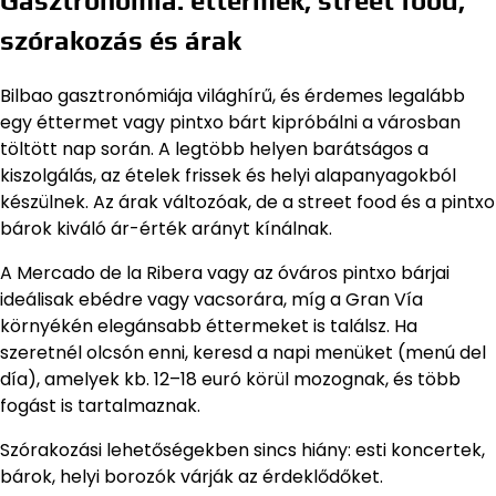
Gasztronómia: éttermek, street food,
szórakozás és árak
Bilbao gasztronómiája világhírű, és érdemes legalább
egy éttermet vagy pintxo bárt kipróbálni a városban
töltött nap során. A legtöbb helyen barátságos a
kiszolgálás, az ételek frissek és helyi alapanyagokból
készülnek. Az árak változóak, de a street food és a pintxo
bárok kiváló ár-érték arányt kínálnak.
A Mercado de la Ribera vagy az óváros pintxo bárjai
ideálisak ebédre vagy vacsorára, míg a Gran Vía
környékén elegánsabb éttermeket is találsz. Ha
szeretnél olcsón enni, keresd a napi menüket (menú del
día), amelyek kb. 12–18 euró körül mozognak, és több
fogást is tartalmaznak.
Szórakozási lehetőségekben sincs hiány: esti koncertek,
bárok, helyi borozók várják az érdeklődőket.