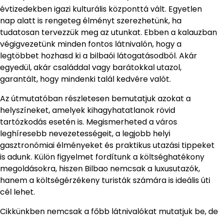
évtizedekben igazi kulturális központtá vált. Egyetlen
nap alatt is rengeteg élményt szerezhetünk, ha
tudatosan tervezzük meg az utunkat. Ebben a kalauzban
végigvezetünk minden fontos látnivalón, hogy a
legtöbbet hozhasd ki a bilbaói látogatásodból. Akár
egyedül, akár családdal vagy barátokkal utazol,
garantált, hogy mindenki talál kedvére valót.
Az útmutatóban részletesen bemutatjuk azokat a
helyszíneket, amelyek kihagyhatatlanok rövid
tartózkodás esetén is. Megismerheted a város
leghíresebb nevezetességeit, a legjobb helyi
gasztronómiai élményeket és praktikus utazási tippeket
is adunk. Külön figyelmet fordítunk a költséghatékony
megoldásokra, hiszen Bilbao nemcsak a luxusutazók,
hanem a költségérzékeny turisták számára is ideális úti
cél lehet.
Cikkünkben nemcsak a főbb látnivalókat mutatjuk be, de