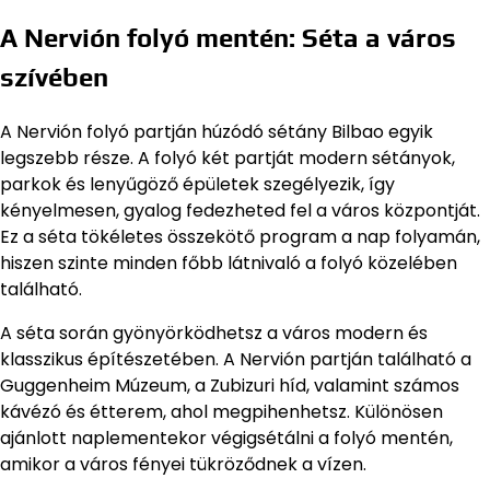
A Nervión folyó mentén: Séta a város
szívében
A Nervión folyó partján húzódó sétány Bilbao egyik
legszebb része. A folyó két partját modern sétányok,
parkok és lenyűgöző épületek szegélyezik, így
kényelmesen, gyalog fedezheted fel a város központját.
Ez a séta tökéletes összekötő program a nap folyamán,
hiszen szinte minden főbb látnivaló a folyó közelében
található.
A séta során gyönyörködhetsz a város modern és
klasszikus építészetében. A Nervión partján található a
Guggenheim Múzeum, a Zubizuri híd, valamint számos
kávézó és étterem, ahol megpihenhetsz. Különösen
ajánlott naplementekor végigsétálni a folyó mentén,
amikor a város fényei tükröződnek a vízen.