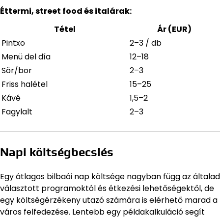
Éttermi, street food és italárak:
Tétel
Ár (EUR)
Pintxo
2–3 / db
Menü del día
12–18
Sör/bor
2–3
Friss halétel
15–25
Kávé
1,5–2
Fagylalt
2–3
Napi költségbecslés
Egy átlagos bilbaói nap költsége nagyban függ az általad
választott programoktól és étkezési lehetőségektől, de
egy költségérzékeny utazó számára is elérhető marad a
város felfedezése. Lentebb egy példakalkuláció segít