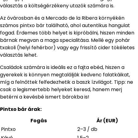
választás a költségérzékeny utazók számára is.
Az óvárosban és a Mercado de la Ribera környékén
számos pintxo bár található, ahol autentikus hangulat
fogad. Érdemes több helyet is kipróbálni, hiszen minden
bárnak megvan a maga specialitása. Mellé egy pohár
txakoli (helyi fehérbor) vagy egy frissítő cider tökéletes
választás lehet.
Családok számára is ideális ez a fajta ebéd, hiszen a
gyerekek is könnyen megtalálják kedvenc falatkáikat,
míg a felnőttek felfedezhetik a baszk ízvilágot. Tipp: ne
csak a legismertebb helyeket keresd, hanem merj
betérni a kevésbé ismert bárokba is!
Pintxo bár árak:
Fogás
Ár (EUR)
Pintxo
2–3 / db
Kávé
1,5–2