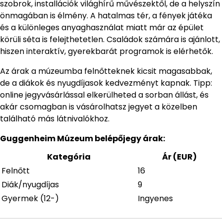
szobrok, installációk világhírű művészektől, de a helyszín
önmagában is élmény. A hatalmas tér, a fények játéka
és a különleges anyaghasználat miatt már az épület
körüli séta is felejthetetlen. Családok számára is ajánlott,
hiszen interaktív, gyerekbarát programok is elérhetők.
Az árak a múzeumba felnőtteknek kicsit magasabbak,
de a diákok és nyugdíjasok kedvezményt kapnak. Tipp:
online jegyvásárlással elkerülheted a sorban állást, és
akár csomagban is vásárolhatsz jegyet a közelben
található más látnivalókhoz.
Guggenheim Múzeum belépőjegy árak:
Kategória
Ár (EUR)
Felnőtt
16
Diák/nyugdíjas
9
Gyermek (12-)
Ingyenes