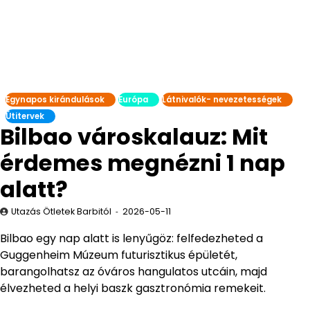
Egynapos kirándulások
Európa
Látnivalók- nevezetességek
Útitervek
Bilbao városkalauz: Mit
érdemes megnézni 1 nap
alatt?
Utazás Ötletek Barbitól
2026-05-11
Bilbao egy nap alatt is lenyűgöz: felfedezheted a
Guggenheim Múzeum futurisztikus épületét,
barangolhatsz az óváros hangulatos utcáin, majd
élvezheted a helyi baszk gasztronómia remekeit.