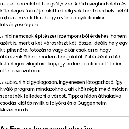
modern arculatát hangsúlyozza. A híd üvegburkolata és
különleges formája miatt mindig sok turista és helyi sétál
rajta, nem véletlen, hogy a város egyik ikonikus
látványossága lett.
A híd nemcsak építészeti szempontból érdekes, hanem
azért is, mert a két városrészt köti össze. Ideális hely egy
kis pihenőre, fotózásra vagy akár csak arra, hogy
átérezzük Bilbao modern hangulatát. Esténként a híd
különleges világítást kap, így érdemes akár sötétedés
után is visszatérni.
A Zubizuri híd gyalogosan, ingyenesen látogatható, így
kiváló program mindazoknak, akik költségkímélő módon
szeretnék felfedezni a várost. Tipp: a hídon áthaladva
csodás kilátás nyílik a folyóra és a Guggenheim
Múzeumra is.
Az Ensanche negyed elegáns