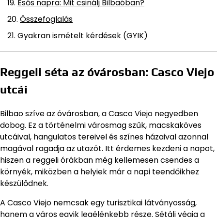
Esős napra: Mit csinálj Bilbaóban?
Összefoglalás
Gyakran ismételt kérdések (GYIK)
Reggeli séta az óvárosban: Casco Viejo
utcái
Bilbao szíve az óvárosban, a Casco Viejo negyedben
dobog. Ez a történelmi városmag szűk, macskaköves
utcáival, hangulatos tereivel és színes házaival azonnal
magával ragadja az utazót. Itt érdemes kezdeni a napot,
hiszen a reggeli órákban még kellemesen csendes a
környék, miközben a helyiek már a napi teendőikhez
készülődnek.
A Casco Viejo nemcsak egy turisztikai látványosság,
hanem a város egyik legélénkebb része. Sétálj végig a