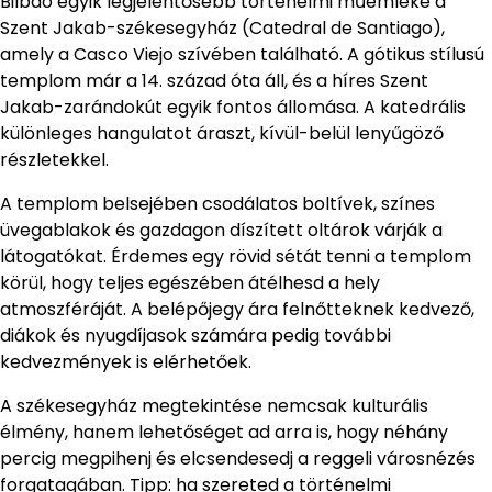
Bilbao egyik legjelentősebb történelmi műemléke a
Szent Jakab-székesegyház (Catedral de Santiago),
amely a Casco Viejo szívében található. A gótikus stílusú
templom már a 14. század óta áll, és a híres Szent
Jakab-zarándokút egyik fontos állomása. A katedrális
különleges hangulatot áraszt, kívül-belül lenyűgöző
részletekkel.
A templom belsejében csodálatos boltívek, színes
üvegablakok és gazdagon díszített oltárok várják a
látogatókat. Érdemes egy rövid sétát tenni a templom
körül, hogy teljes egészében átélhesd a hely
atmoszféráját. A belépőjegy ára felnőtteknek kedvező,
diákok és nyugdíjasok számára pedig további
kedvezmények is elérhetőek.
A székesegyház megtekintése nemcsak kulturális
élmény, hanem lehetőséget ad arra is, hogy néhány
percig megpihenj és elcsendesedj a reggeli városnézés
forgatagában. Tipp: ha szereted a történelmi