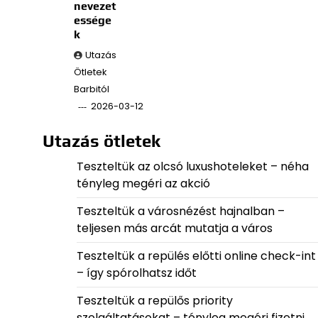
nevezet
essége
k
Utazás
Ötletek
Barbitól
2026-03-12
Utazás ötletek
Teszteltük az olcsó luxushoteleket – néha
tényleg megéri az akció
Teszteltük a városnézést hajnalban –
teljesen más arcát mutatja a város
Teszteltük a repülés előtti online check-int
– így spórolhatsz időt
Teszteltük a repülős priority
szolgáltatásokat – tényleg megéri fizetni