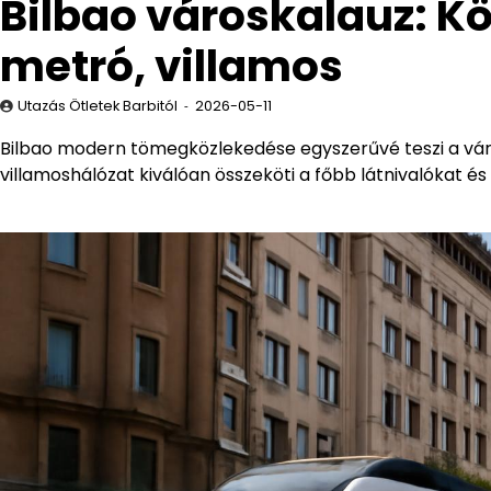
Bilbao városkalauz: K
metró, villamos
Utazás Ötletek Barbitól
2026-05-11
Bilbao modern tömegközlekedése egyszerűvé teszi a város
villamoshálózat kiválóan összeköti a főbb látnivalókat é