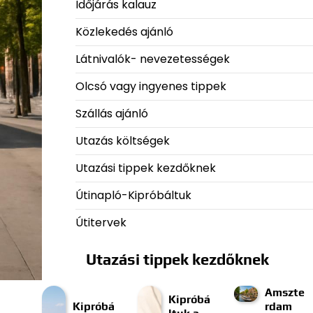
Időjárás kalauz
Közlekedés ajánló
Látnivalók- nevezetességek
Olcsó vagy ingyenes tippek
Szállás ajánló
Utazás költségek
Utazási tippek kezdőknek
Útinapló-Kipróbáltuk
Útitervek
Utazási tippek kezdőknek
Amszte
Kipróbá
Kipróbá
rdam