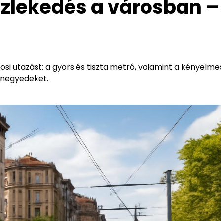
özlekedés a városban –
i utazást: a gyors és tiszta metró, valamint a kényelme
s negyedeket.