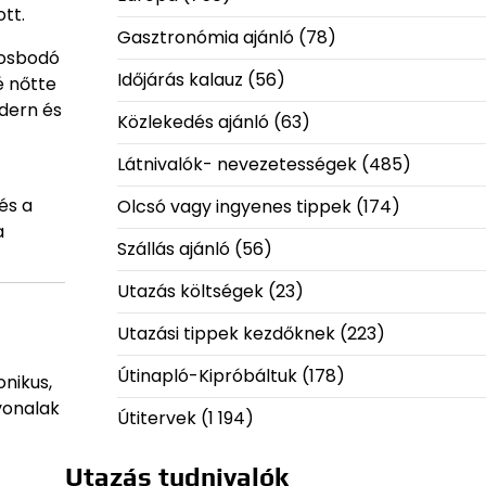
tt.
Gasztronómia ajánló
(78)
yosbodó
Időjárás kalauz
(56)
é nőtte
dern és
Közlekedés ajánló
(63)
Látnivalók- nevezetességek
(485)
és a
Olcsó vagy ingyenes tippek
(174)
a
Szállás ajánló
(56)
Utazás költségek
(23)
Utazási tippek kezdőknek
(223)
Útinapló-Kipróbáltuk
(178)
nikus,
vonalak
Útitervek
(1 194)
Utazás tudnivalók