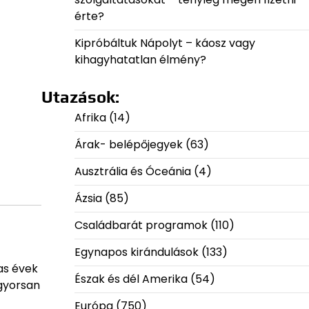
érte?
Kipróbáltuk Nápolyt – káosz vagy
kihagyhatatlan élmény?
Utazások:
Afrika
(14)
Árak- belépőjegyek
(63)
Ausztrália és Óceánia
(4)
Ázsia
(85)
Családbarát programok
(110)
Egynapos kirándulások
(133)
as évek
Észak és dél Amerika
(54)
 gyorsan
Európa
(750)