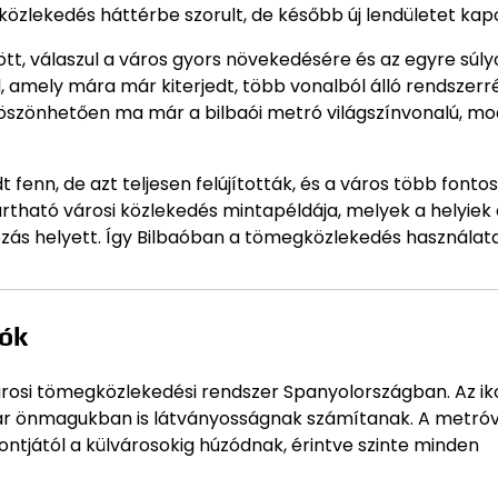
lekedés háttérbe szorult, de később új lendületet kapo
tt, válaszul a város gyors növekedésére és az egyre súl
, amely mára már kiterjedt, több vonalból álló rendszerr
köszönhetően ma már a bilbaói metró világszínvonalú, mo
enn, de azt teljesen felújították, és a város több fontos
artható városi közlekedés mintapéldája, melyek a helyiek 
utózás helyett. Így Bilbaóban a tömegközlekedés használat
iók
rosi tömegközlekedési rendszer Spanyolországban. Az iko
már önmagukban is látványosságnak számítanak. A metró
ntjától a külvárosokig húzódnak, érintve szinte minden