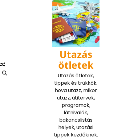
Skip
to
content
Utazás
ötletek
Utazás ötletek,
tippek és trükkök,
hova utazz, mikor
utazz, útitervek,
programok,
látnivalók,
bakancslistás
helyek, utazási
tippek kezdőknek.