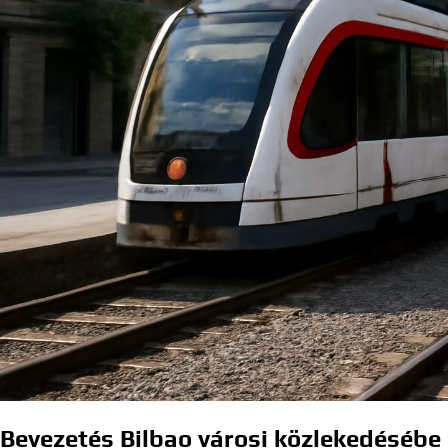
Bevezetés Bilbao városi közlekedésébe