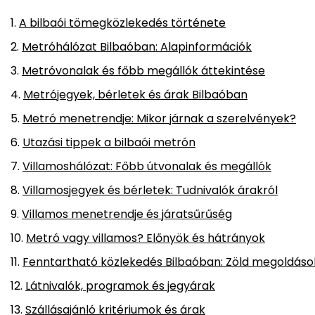
A bilbaói tömegközlekedés története
Metróhálózat Bilbaóban: Alapinformációk
Metróvonalak és főbb megállók áttekintése
Metrójegyek, bérletek és árak Bilbaóban
Metró menetrendje: Mikor járnak a szerelvények?
Utazási tippek a bilbaói metrón
Villamoshálózat: Főbb útvonalak és megállók
Villamosjegyek és bérletek: Tudnivalók árakról
Villamos menetrendje és járatsűrűség
Metró vagy villamos? Előnyök és hátrányok
Fenntartható közlekedés Bilbaóban: Zöld megoldáso
Látnivalók, programok és jegyárak
Szállásajánló kritériumok és árak