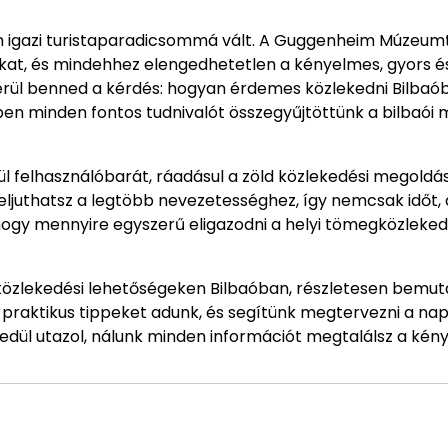
en igazi turistaparadicsommá vált. A Guggenheim Múzeumt
ókat, és mindehhez elengedhetetlen a kényelmes, gyors é
merül benned a kérdés: hogyan érdemes közlekedni Bilbaó
en minden fontos tudnivalót összegyűjtöttünk a bilbaói 
ül felhasználóbarát, ráadásul a zöld közlekedési megoldás
eljuthatsz a legtöbb nevezetességhez, így nemcsak időt,
, hogy mennyire egyszerű eligazodni a helyi tömegközlek
özlekedési lehetőségeken Bilbaóban, részletesen bemuta
 praktikus tippeket adunk, és segítünk megtervezni a nap
gyedül utazol, nálunk minden információt megtalálsz a ké