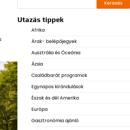
Keresés
Utazás tippek
Afrika
s
Árak- belépőjegyek
Ausztrália és Óceánia
Ázsia
Családbarát programok
Egynapos kirándulások
Észak és dél Amerika
Európa
Gasztronómia ajánló