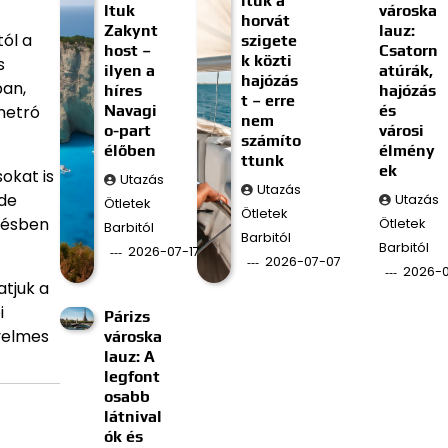
ltuk a
ltuk
városka
horvát
Zakynt
lauz:
ól a
szigete
host –
Csatorn
k közti
s
ilyen a
atúrák,
hajózás
ban,
híres
hajózás
t – erre
Navagi
és
metró
nem
o-part
városi
számíto
élőben
élmény
ttunk
ek
okat is
Utazás
Utazás
 de
Utazás
Ötletek
Ötletek
edésben
Ötletek
Barbitól
Barbitól
Barbitól
2026-07-17
2026-07-07
2026-
tjuk a
i
Párizs
nyelmes
városka
lauz: A
legfont
osabb
látnival
ók és