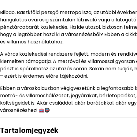
Bilbao, Baszkföld pezsgő metropolisza, az utóbbi évekb
hangulatos óvárosig számtalan látnivaló várja a látogat
pénztárcabarát közlekedés. Ha ide utazol, biztosan fel
hogy a legtöbbet hozd ki a városnézésből? Ebben a cikkb
és villamos használatához.
A város közlekedési rendszere fejlett, modern és rendkív
kiemelten támogatja. A metróval és villamossal gyorsan 
pénzt is spórolhatsz az utazás során. Sokan nem tudják
– ezért is érdemes előre tájékozódni.
Ebben a városkalauzban végigvezetünk a legfontosabb k
metró- és villamoshálózatot, jegyárakat, bérletopciókat,
költségeidet is. Akár családdal, akár barátokkal, akár e
városnézéshez!
Tartalomjegyzék