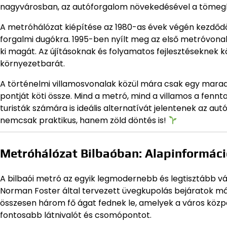
nagyvárosban, az autóforgalom növekedésével a tömegköz
A metróhálózat kiépítése az 1980-as évek végén kezdődö
forgalmi dugókra. 1995-ben nyílt meg az első metróvonal
ki magát. Az újításoknak és folyamatos fejlesztéseknek 
környezetbarát.
A történelmi villamosvonalak közül mára csak egy maradt f
pontját köti össze. Mind a metró, mind a villamos a fennt
turisták számára is ideális alternatívát jelentenek az a
nemcsak praktikus, hanem zöld döntés is!
Metróhálózat Bilbaóban: Alapinformác
A bilbaói metró az egyik legmodernebb és legtisztább vá
Norman Foster által tervezett üvegkupolás bejáratok 
összesen három fő ágat fednek le, amelyek a város közpo
fontosabb látnivalót és csomópontot.