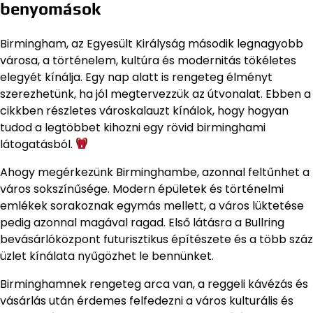
benyomások
Birmingham, az Egyesült Királyság második legnagyobb
városa, a történelem, kultúra és modernitás tökéletes
elegyét kínálja. Egy nap alatt is rengeteg élményt
szerezhetünk, ha jól megtervezzük az útvonalat. Ebben a
cikkben részletes városkalauzt kínálok, hogy hogyan
tudod a legtöbbet kihozni egy rövid birminghami
látogatásból.
Ahogy megérkezünk Birminghambe, azonnal feltűnhet a
város sokszínűsége. Modern épületek és történelmi
emlékek sorakoznak egymás mellett, a város lüktetése
pedig azonnal magával ragad. Első látásra a Bullring
bevásárlóközpont futurisztikus építészete és a több száz
üzlet kínálata nyűgözhet le bennünket.
Birminghamnek rengeteg arca van, a reggeli kávézás és
vásárlás után érdemes felfedezni a város kulturális és