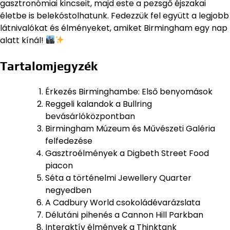
gasztronómiai kincseit, majd este a pezsgő éjszakai
életbe is belekóstolhatunk. Fedezzük fel együtt a legjobb
látnivalókat és élményeket, amiket Birmingham egy nap
alatt kínál!
Tartalomjegyzék
Érkezés Birminghambe: Első benyomások
Reggeli kalandok a Bullring
bevásárlóközpontban
Birmingham Múzeum és Művészeti Galéria
felfedezése
Gasztroélmények a Digbeth Street Food
piacon
Séta a történelmi Jewellery Quarter
negyedben
A Cadbury World csokoládévarázslata
Délutáni pihenés a Cannon Hill Parkban
Interaktív élmények a Thinktank