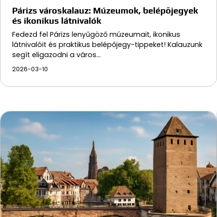
Párizs városkalauz: Múzeumok, belépőjegyek
és ikonikus látnivalók
Fedezd fel Párizs lenyűgöző múzeumait, ikonikus
látnivalóit és praktikus belépőjegy-tippeket! Kalauzunk
segít eligazodni a város…
2026-03-10