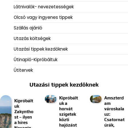
Látnivalók- nevezetességek
Olcsó vagy ingyenes tippek
Szállás ajánló
Utazás költségek
Utazási tippek kezdőknek
Útinapló-Kipróbáltuk
Útitervek
Utazási tippek kezdőknek
Kipróbált
Amszterd
Kipróbált
uk a
am
uk
horvát
városkala
Zakyntho
szigetek
uz:
st – ilyen
közti
Csatornat
a híres
hajózást
úrák,
Navagio-