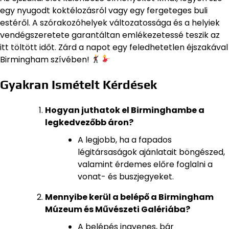
egy nyugodt koktélozásról vagy egy fergeteges buli
estéről. A szórakozóhelyek változatossága és a helyiek
vendégszeretete garantáltan emlékezetessé teszik az
itt töltött időt. Zárd a napot egy feledhetetlen éjszakával
Birmingham szívében!
Gyakran Ismételt Kérdések
Hogyan juthatok el Birminghambe a
legkedvezőbb áron?
A legjobb, ha a fapados
légitársaságok ajánlatait böngészed,
valamint érdemes előre foglalni a
vonat- és buszjegyeket.
Mennyibe kerül a belépő a Birmingham
Múzeum és Művészeti Galériába?
A belépés ingyenes, bár