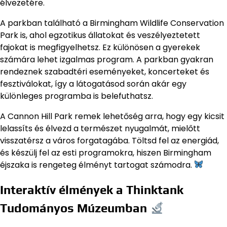
élvezetére.
A parkban található a Birmingham Wildlife Conservation
Park is, ahol egzotikus állatokat és veszélyeztetett
fajokat is megfigyelhetsz. Ez különösen a gyerekek
számára lehet izgalmas program. A parkban gyakran
rendeznek szabadtéri eseményeket, koncerteket és
fesztiválokat, így a látogatásod során akár egy
különleges programba is belefuthatsz.
A Cannon Hill Park remek lehetőség arra, hogy egy kicsit
lelassíts és élvezd a természet nyugalmát, mielőtt
visszatérsz a város forgatagába. Töltsd fel az energiád,
és készülj fel az esti programokra, hiszen Birmingham
éjszaka is rengeteg élményt tartogat számodra.
Interaktív élmények a Thinktank
Tudományos Múzeumban