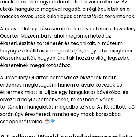
munkáit és akár egyedi darabokat is vásárolhatsz. Az
utcák hangulata magával ragadó, a régi épületek és a
macskaköves utak különleges atmoszférát teremtenek.
A negyed látogatása során érdemes betérni a Jewellery
Quarter Múzeumba is, ahol megismerheted az
ékszerkészítés történetét és technikáit. A múzeum
lenyűgöző kiállításai megmutatják, hogy a birminghami
ékszerkészítők hogyan járultak hozzá a világ legszebb
ékszereinek megalkotásához.
A Jewellery Quarter nemcsak az ékszerek miatt
érdemes meglátogatni, hanem a kiváló kávézók és
éttermek miatt is. Ülj be egy hangulatos kávézóba, és
élvezd a helyi süteményeket, miközben a város
történelmi hangulatát magadba szívod. Az itt töltött idő
során úgy érezheted, mintha egy másik korszakba
csöppentél volna.
A Cadbury World csokoládévarázslata