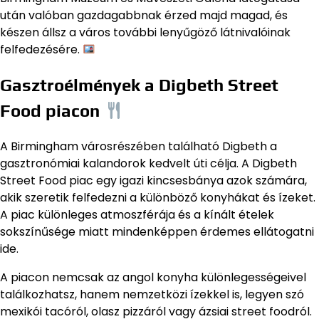
után valóban gazdagabbnak érzed majd magad, és
készen állsz a város további lenyűgöző látnivalóinak
felfedezésére.
Gasztroélmények a Digbeth Street
Food piacon
A Birmingham városrészében található Digbeth a
gasztronómiai kalandorok kedvelt úti célja. A Digbeth
Street Food piac egy igazi kincsesbánya azok számára,
akik szeretik felfedezni a különböző konyhákat és ízeket.
A piac különleges atmoszférája és a kínált ételek
sokszínűsége miatt mindenképpen érdemes ellátogatni
ide.
A piacon nemcsak az angol konyha különlegességeivel
találkozhatsz, hanem nemzetközi ízekkel is, legyen szó
mexikói tacóról, olasz pizzáról vagy ázsiai street foodról.