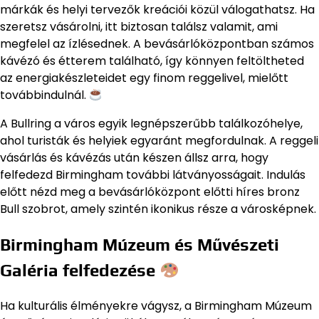
márkák és helyi tervezők kreációi közül válogathatsz. Ha
szeretsz vásárolni, itt biztosan találsz valamit, ami
megfelel az ízlésednek. A bevásárlóközpontban számos
kávézó és étterem található, így könnyen feltöltheted
az energiakészleteidet egy finom reggelivel, mielőtt
továbbindulnál.
A Bullring a város egyik legnépszerűbb találkozóhelye,
ahol turisták és helyiek egyaránt megfordulnak. A reggeli
vásárlás és kávézás után készen állsz arra, hogy
felfedezd Birmingham további látványosságait. Indulás
előtt nézd meg a bevásárlóközpont előtti híres bronz
Bull szobrot, amely szintén ikonikus része a városképnek.
Birmingham Múzeum és Művészeti
Galéria felfedezése
Ha kulturális élményekre vágysz, a Birmingham Múzeum