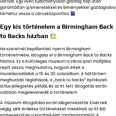
várnak. Egy ilyen tudományosan gazdag nap után
garantáltan új ismeretekkel és élményekkel gazdagodva
térhetsz vissza a városközpontba.
Egy kis történelem a Birmingham Back
to Backs házban
Ha szeretnél bepillantást nyerni Birmingham
történelmébe, látogass el a Birmingham Back to Backs
házhoz. Ez a különleges múzeum a város ipari múltjába
repít vissza, megmutatva, hogyan éltek a
munkáscsaládok a 19. és 20. században. A háttérben
meghúzódó téglaházak, a „back to backs” építészeti
stílus jellegzetes példái, és az itt tett látogatás során
valóban megelevenedik a történelem.
A múzeum látogatása során idegenvezetők kísérnek
végig, akik érdekes történeteket mesélnek az itt élő
emberekről és a korabeli élet mindennapjairól. A