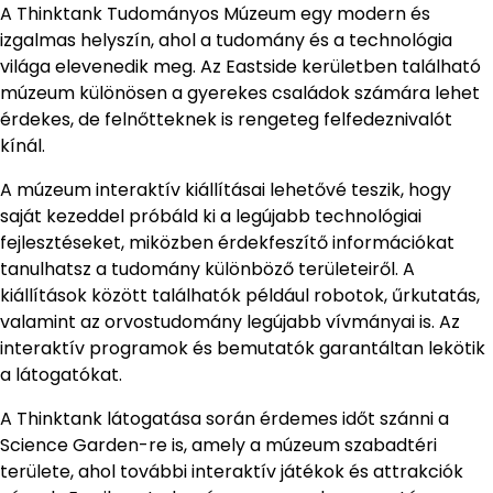
A Thinktank Tudományos Múzeum egy modern és
izgalmas helyszín, ahol a tudomány és a technológia
világa elevenedik meg. Az Eastside kerületben található
múzeum különösen a gyerekes családok számára lehet
érdekes, de felnőtteknek is rengeteg felfedeznivalót
kínál.
A múzeum interaktív kiállításai lehetővé teszik, hogy
saját kezeddel próbáld ki a legújabb technológiai
fejlesztéseket, miközben érdekfeszítő információkat
tanulhatsz a tudomány különböző területeiről. A
kiállítások között találhatók például robotok, űrkutatás,
valamint az orvostudomány legújabb vívmányai is. Az
interaktív programok és bemutatók garantáltan lekötik
a látogatókat.
A Thinktank látogatása során érdemes időt szánni a
Science Garden-re is, amely a múzeum szabadtéri
területe, ahol további interaktív játékok és attrakciók