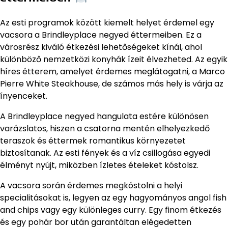
Az esti programok között kiemelt helyet érdemel egy
vacsora a Brindleyplace negyed éttermeiben. Ez a
városrész kiváló étkezési lehetőségeket kínál, ahol
különböző nemzetközi konyhák ízeit élvezheted. Az egyik
híres étterem, amelyet érdemes meglátogatni, a Marco
Pierre White Steakhouse, de számos más hely is várja az
ínyenceket.
A Brindleyplace negyed hangulata estére különösen
varázslatos, hiszen a csatorna mentén elhelyezkedő
teraszok és éttermek romantikus környezetet
biztosítanak. Az esti fények és a víz csillogása egyedi
élményt nyújt, miközben ízletes ételeket kóstolsz.
A vacsora során érdemes megkóstolni a helyi
specialitásokat is, legyen az egy hagyományos angol fish
and chips vagy egy különleges curry. Egy finom étkezés
és egy pohár bor után garantáltan elégedetten