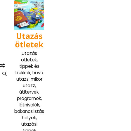
Skip
to
content
Utazás
ötletek
Utazás
ötletek,
tippek és
trükkök, hova
utazz, mikor
utazz,
útitervek,
programok,
látnivalók,
bakancslistás
helyek,
utazási
tippek