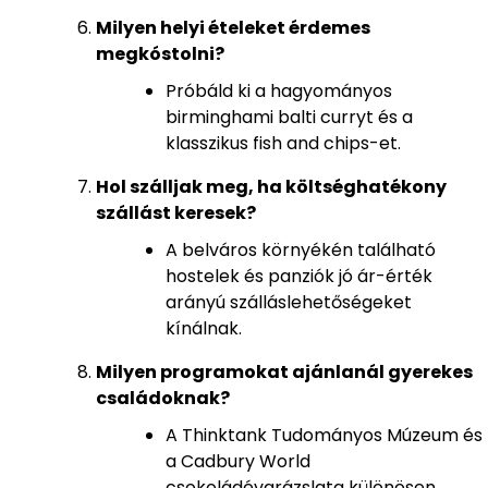
Milyen helyi ételeket érdemes
megkóstolni?
Próbáld ki a hagyományos
birminghami balti curryt és a
klasszikus fish and chips-et.
Hol szálljak meg, ha költséghatékony
szállást keresek?
A belváros környékén található
hostelek és panziók jó ár-érték
arányú szálláslehetőségeket
kínálnak.
Milyen programokat ajánlanál gyerekes
családoknak?
A Thinktank Tudományos Múzeum és
a Cadbury World
csokoládévarázslata különösen