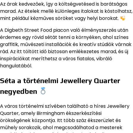
Az árak kedvezőek, így a költségvetésed is barátságos
marad. Az ételek mellé különleges italokat is kóstolhatsz,
mint például kézműves söröket vagy helyi borokat.
A Digbeth Street Food piacon való élményszerzés után
érdemes egy rövid sétát tenni a környéken, ahol színes
graffitik, művészeti installációk és kreatív stúdiók várnak
rád. Az itt töltött idő biztosan emlékezetes marad, és új
inspirációkat meríthetsz a város fiatalos, vibráló
hangulatából.
Séta a történelmi Jewellery Quarter
negyedben
A város történelmi szívében található a híres Jewellery
Quarter, amely Birmingham ékszerkészítési
örökségének központja. Itt több száz ékszerüzlet és
műhely sorakozik, ahol megcsodálhatod a mesterek