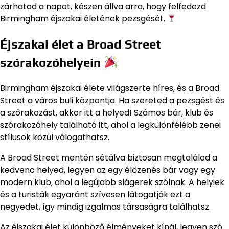
zárhatod a napot, készen állva arra, hogy felfedezd
Birmingham éjszakai életének pezsgését.
Éjszakai élet a Broad Street
szórakozóhelyein
Birmingham éjszakai élete világszerte híres, és a Broad
Street a város buli központja. Ha szereted a pezsgést és
a szórakozást, akkor itt a helyed! Számos bár, klub és
szórakozóhely található itt, ahol a legkülönfélébb zenei
stílusok közül válogathatsz.
A Broad Street mentén sétálva biztosan megtalálod a
kedvenc helyed, legyen az egy élőzenés bár vagy egy
modern klub, ahol a legújabb slágerek szólnak. A helyiek
és a turisták egyaránt szívesen látogatják ezt a
negyedet, így mindig izgalmas társaságra találhatsz.
Az éjszakai élet különböző élményeket kínál, legyen szó