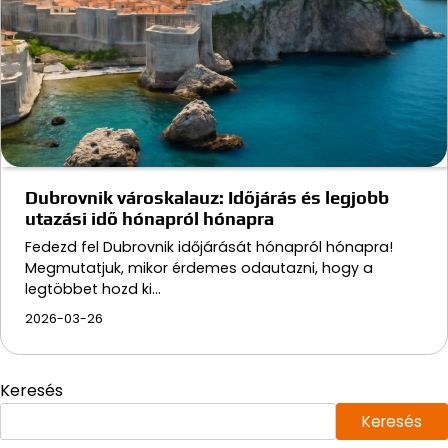
Dubrovnik városkalauz: Időjárás és legjobb
utazási idő hónapról hónapra
Fedezd fel Dubrovnik időjárását hónapról hónapra!
Megmutatjuk, mikor érdemes odautazni, hogy a
legtöbbet hozd ki…
2026-03-26
Keresés
Keresés