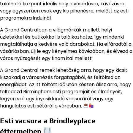
található központ ideális hely a vásárlásra, kávézásra
vagy egyszerűen csak egy kis pihenésre, mielőtt az esti
programokra indulnál.
A Grand Centralban a világmárkák mellett helyi
üzletekkel és butikokkal is találkozhatsz, így mindenki
megtalálhatja a kedvére való darabokat. Ha elfáradtál a
vásárlásban, ülj le egy kényelmes kávézóban, és élvezd a
város nyüzsgését egy finom ital mellett.
A Grand Central remek lehetőség arra, hogy egy kicsit
kiszakadj a városnézés forgatagából, és feltöltsd az
energiáidat. Az itt töltött idő után készen állsz arra, hogy
felfedezd Birmingham esti programjait és élményeit,
legyen szó egy ínycsiklandó vacsoráról vagy egy
hangulatos esti sétáról a városban.
Esti vacsora a Brindleyplace
éttermeiben