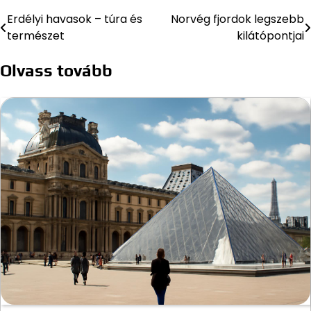
Erdélyi havasok – túra és
Norvég fjordok legszebb
Bejegyzés
természet
kilátópontjai
navigáció
Olvass tovább