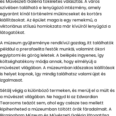
és Művészeti Galéria tökéletes választás. A város
szívében található e lenyűgöző intézmény, amely
egyaránt kínál történelmi műkincseket és kortárs
kiállításokat. Az épület maga is egy remekmű, a
viktoriánus stílusú homlokzata már kívülről lenyűgözi a
látogatókat.
A múzeum gyűjteménye rendkívül gazdag, itt találhatók
például a prerafaelita festők munkái, valamint ókori
egyiptomi és görög leletek. A belépés ingyenes, így
költséghatékony módja annak, hogy elmélyülj a
művészet világában. A múzeumban időszakos kiállítások
is helyet kapnak, így mindig találhatsz valami újat és
izgalmasat.
Sétálj végig a különböző termeken, és merülj el a múlt és
a művészet világában. Ne hagyd ki az Edwardian
Tearooms teázót sem, ahol egy csésze tea mellett
kipihenheted a múzeumban töltött órák fáradalmait. A
Birmingham Múzeum és Művészeti Galéria látogatása