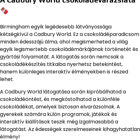
Birmingham egyik legédesebb látványossága
kétségkívül a Cadbury World. Ez a csokoládéparadicsom
minden édesszájú álma, ahol megismerheted a világ
egyik legismertebb csokoládémárkájának történetét és
gyártási folyamatát. A látogatás során nemcsak a
csokoládékészítés titkaiba nyerhetsz betekintést,
hanem különleges interaktív élményekben is részed
lehet.
A Cadbury World látogatása során kipróbálhatod a
csokoládéöntést, és megkóstolhatod a különféle
csokoládékat, amelyek biztosan elvarázsolnak. A
gyerekek számára külön programok, játékok és
interaktív kiállítások teszik még izgalmasabbá a
látogatást. Az édességek szerelmeseinek kihagyhatatlan
élmény!