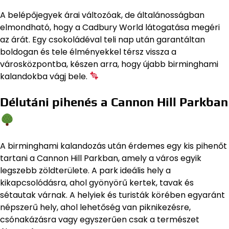
A belépőjegyek árai változóak, de általánosságban
elmondható, hogy a Cadbury World látogatása megéri
az árát. Egy csokoládéval teli nap után garantáltan
boldogan és tele élményekkel térsz vissza a
városközpontba, készen arra, hogy újabb birminghami
kalandokba vágj bele.
Délutáni pihenés a Cannon Hill Parkban
A birminghami kalandozás után érdemes egy kis pihenőt
tartani a Cannon Hill Parkban, amely a város egyik
legszebb zöldterülete. A park ideális hely a
kikapcsolódásra, ahol gyönyörű kertek, tavak és
sétautak várnak. A helyiek és turisták körében egyaránt
népszerű hely, ahol lehetőség van piknikezésre,
csónakázásra vagy egyszerűen csak a természet