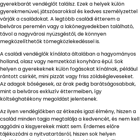
gyerekbarát vendéglőt találsz. Ezek a helyek külön
gyerekmenüvel, játszósarokkal és kedves személyzettel
várják a családokat. A legtöbb családi étterem a
belváros peremén vagy a lakónegyedekben található,
távol a nagyvárosi nyüzsgéstől, de könnyen
megközelíthetők tömegközlekedéssel is.
A családi vendéglők kínálata általában a hagyományos
holland, olasz vagy nemzetközi konyhára épül. Sok
helyen a gyerekeknek külön fogásokat kínálnak, például
rántott csirkét, mini pizzát vagy friss zöldségleveseket.
Az adagok bőségesek, az árak pedig barátságosabbak,
mint a belváros exkluzív éttermeiben, így
költséghatékony megoldást jelentenek.
Az ilyen vendéglőkben az étkezés igazi élmény, hiszen a
család minden tagja megtalálja a kedvencét, és nem kell
aggódni a kisgyerekek miatt sem. Érdemes előre
tájékozódni a nyitvatartásról, hiszen sok helyen