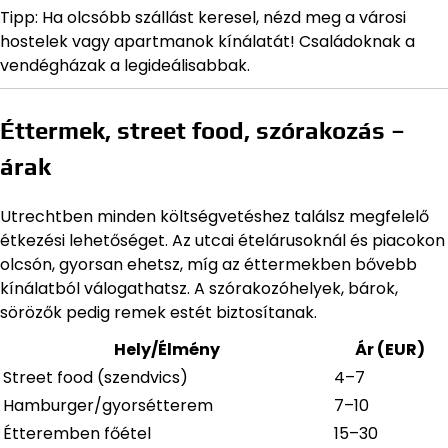
Tipp: Ha olcsóbb szállást keresel, nézd meg a városi
hostelek vagy apartmanok kínálatát! Családoknak a
vendégházak a legideálisabbak.
Éttermek, street food, szórakozás –
árak
Utrechtben minden költségvetéshez találsz megfelelő
étkezési lehetőséget. Az utcai ételárusoknál és piacokon
olcsón, gyorsan ehetsz, míg az éttermekben bővebb
kínálatból válogathatsz. A szórakozóhelyek, bárok,
sörözők pedig remek estét biztosítanak.
Hely/Élmény
Ár (EUR)
Street food (szendvics)
4–7
Hamburger/gyorsétterem
7–10
Étteremben főétel
15–30