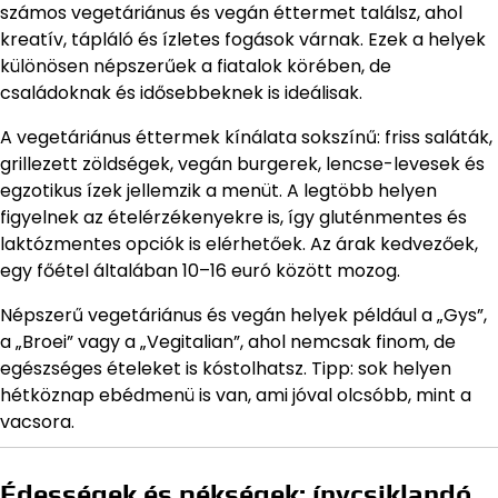
számos vegetáriánus és vegán éttermet találsz, ahol
kreatív, tápláló és ízletes fogások várnak. Ezek a helyek
különösen népszerűek a fiatalok körében, de
családoknak és idősebbeknek is ideálisak.
A vegetáriánus éttermek kínálata sokszínű: friss saláták,
grillezett zöldségek, vegán burgerek, lencse-levesek és
egzotikus ízek jellemzik a menüt. A legtöbb helyen
figyelnek az ételérzékenyekre is, így gluténmentes és
laktózmentes opciók is elérhetőek. Az árak kedvezőek,
egy főétel általában 10–16 euró között mozog.
Népszerű vegetáriánus és vegán helyek például a „Gys”,
a „Broei” vagy a „Vegitalian”, ahol nemcsak finom, de
egészséges ételeket is kóstolhatsz. Tipp: sok helyen
hétköznap ebédmenü is van, ami jóval olcsóbb, mint a
vacsora.
Édességek és pékségek: ínycsiklandó