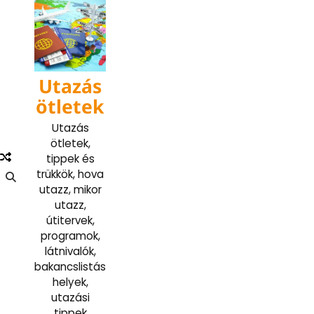
Skip
to
content
Utazás
ötletek
Utazás
ötletek,
tippek és
trükkök, hova
utazz, mikor
utazz,
útitervek,
programok,
látnivalók,
bakancslistás
helyek,
utazási
tippek