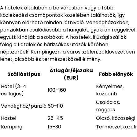
A hotelek általában a belvárosban vagy a főbb
közlekedési csomópontok közelében találhatók, így
könnyen elérhető minden látnivaló. Vendégházakban,
panziókban családiasabb a hangulat, gyakran reggelivel
együtt kínálják a szobákat. A hostelek, ifjúsági szállók
főleg a fiatalok és hátizsákos utazók körében
népszerűek. Kempingezni a város szélén, zöldövezetben
lehet, olcsóbb és természetközeli élmény.
Átlagár/éjszaka
Szállástípus
Főbb előnyök
(EUR)
Hotel (3–4
Kényelmes,
100–160
csillagos)
központi
Családias,
Vendégház/panzió
60–110
reggelis
Hostel
25–45
Olcsó, közösségi
Kemping
15–30
Természetközeli