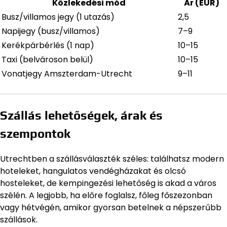
Közlekedési mód
Ár (EUR)
Busz/villamos jegy (1 utazás)
2,5
Napijegy (busz/villamos)
7–9
Kerékpárbérlés (1 nap)
10–15
Taxi (belvároson belül)
10–15
Vonatjegy Amszterdam-Utrecht
9–11
Szállás lehetőségek, árak és
szempontok
Utrechtben a szállásválaszték széles: találhatsz modern
hoteleket, hangulatos vendégházakat és olcsó
hosteleket, de kempingezési lehetőség is akad a város
szélén. A legjobb, ha előre foglalsz, főleg főszezonban
vagy hétvégén, amikor gyorsan betelnek a népszerűbb
szállások.