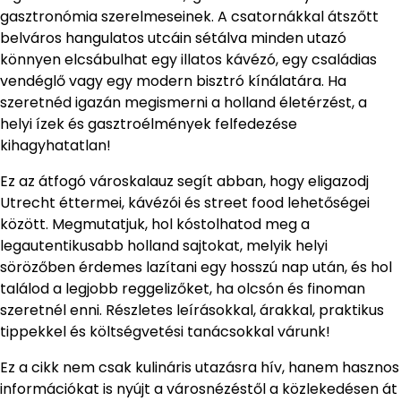
gasztronómia szerelmeseinek. A csatornákkal átszőtt
belváros hangulatos utcáin sétálva minden utazó
könnyen elcsábulhat egy illatos kávézó, egy családias
vendéglő vagy egy modern bisztró kínálatára. Ha
szeretnéd igazán megismerni a holland életérzést, a
helyi ízek és gasztroélmények felfedezése
kihagyhatatlan!
Ez az átfogó városkalauz segít abban, hogy eligazodj
Utrecht éttermei, kávézói és street food lehetőségei
között. Megmutatjuk, hol kóstolhatod meg a
legautentikusabb holland sajtokat, melyik helyi
sörözőben érdemes lazítani egy hosszú nap után, és hol
találod a legjobb reggelizőket, ha olcsón és finoman
szeretnél enni. Részletes leírásokkal, árakkal, praktikus
tippekkel és költségvetési tanácsokkal várunk!
Ez a cikk nem csak kulináris utazásra hív, hanem hasznos
információkat is nyújt a városnézéstől a közlekedésen át