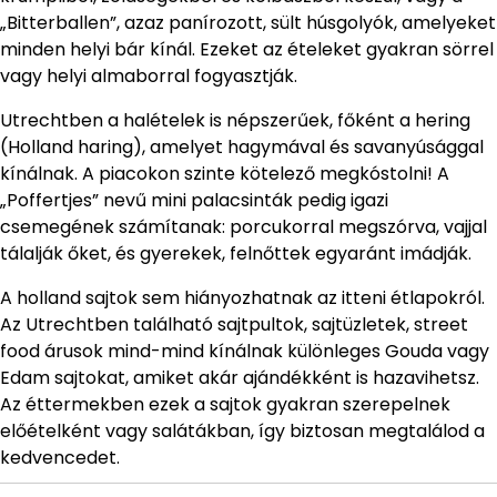
„Bitterballen”, azaz panírozott, sült húsgolyók, amelyeket
minden helyi bár kínál. Ezeket az ételeket gyakran sörrel
vagy helyi almaborral fogyasztják.
Utrechtben a halételek is népszerűek, főként a hering
(Holland haring), amelyet hagymával és savanyúsággal
kínálnak. A piacokon szinte kötelező megkóstolni! A
„Poffertjes” nevű mini palacsinták pedig igazi
csemegének számítanak: porcukorral megszórva, vajjal
tálalják őket, és gyerekek, felnőttek egyaránt imádják.
A holland sajtok sem hiányozhatnak az itteni étlapokról.
Az Utrechtben található sajtpultok, sajtüzletek, street
food árusok mind-mind kínálnak különleges Gouda vagy
Edam sajtokat, amiket akár ajándékként is hazavihetsz.
Az éttermekben ezek a sajtok gyakran szerepelnek
előételként vagy salátákban, így biztosan megtalálod a
kedvencedet.