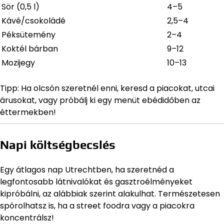
Sör (0,5 l)
4–5
Kávé/csokoládé
2,5–4
Péksütemény
2–4
Koktél bárban
9–12
Mozijegy
10–13
Tipp: Ha olcsón szeretnél enni, keresd a piacokat, utcai
árusokat, vagy próbálj ki egy menüt ebédidőben az
éttermekben!
Napi költségbecslés
Egy átlagos nap Utrechtben, ha szeretnéd a
legfontosabb látnivalókat és gasztroélményeket
kipróbálni, az alábbiak szerint alakulhat. Természetesen
spórolhatsz is, ha a street foodra vagy a piacokra
koncentrálsz!