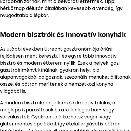
korábban zárnak, mint a belvárosi éttermek. Tipp:
hétköznap délután általában kevesebb a vendég, így
nyugodtabb a légkör.
Modern bisztrók és innovatív konyhák
Az utóbbi években Utrecht gasztronómiája óriási
fejlődésen ment keresztül, és egyre több innovatív
bisztró és modern étterem nyílik. Ezek a helyek igazi
gasztroélményt kínálnak: gyakran helyi, bio
alapanyagokból dolgoznak, szezonális menüket állítanak
össze, és bátran merítenek a nemzetközi konyha
világából is.
A modern bisztrókban jellemző a kreatív tálalás, a
meglepő ízpárosítások és a különleges bor- vagy
sörválaszték. Gyakran találkozhatsz vegán vagy
gluténmentes opciókkal, így ételallergiával is bátran
betérhetsz. Az árak kicsit magasabbak, de a minőség és