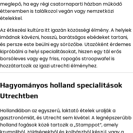
meglepő, ha egy régi csatornaparti házban működő
étteremben is találkozol vegán vagy nemzetközi
ételekkel.
Az étkezési kultúra itt igazán közösségi élmény. A helyiek
imádnak kávézni, hosszú, barátságos ebédeket tartani,
és persze este beülni egy sörözőbe. Utazóként érdemes
kipróbálni a helyi specialitásokat, hiszen egy tál erős
borsóleves vagy egy friss, ropogós stroopwafel is
hozzátartozik az igazi utrechti élményhez.
Hagyományos holland specialitások
Utrechtben
Hollandiában az egyszerű, laktató ételek uralják a
gasztronómiát, és Utrecht sem kivétel. A legnépszerűbb
holland fogások közé tartozik a „Stamppot”, amely
krumpliból, zöldségekből és kolbászból készül, vagy a