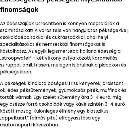
finomságok
Az édesszájúak Utrechtben is könnyen megtalálják a
számításaikat! A város tele van hangulatos pékségekkel,
csokoládéboltokkal és cukrászdákkal, ahol helyi
specialitásokat és nemzetközi finomságokat is
kóstolhatsz. Az egyik legismertebb holland édesség a
„stroopwafel” – két vékony ostya között karamellás
sziruppal, amit frissen, melegen is árulnak a piacokon és
pékségekben.
A pékségek kínálata bőséges: friss kenyerek, croissant-
ok, édes péksütemények, gyümölcsös piték, muffinok és
torták várnak. Egy szelet sütemény ára 3–4 euró, míg
egy csésze forró csokoládé vagy kávé szintén 3–4 euró
között mozog. Különleges élmény egy klasszikus
„appeltaart” (almás pite) elfogyasztása egy
csatornaparti kávézóban.