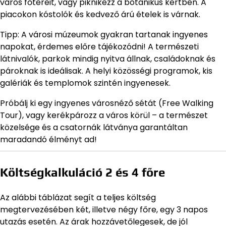
város főtereit, vagy piknikezz a botanikus kertben. A
piacokon kóstolók és kedvező árú ételek is várnak.
Tipp: A városi múzeumok gyakran tartanak ingyenes
napokat, érdemes előre tájékozódni! A természeti
látnivalók, parkok mindig nyitva állnak, családoknak és
pároknak is ideálisak. A helyi közösségi programok, kis
galériák és templomok szintén ingyenesek.
Próbálj ki egy ingyenes városnéző sétát (Free Walking
Tour), vagy kerékpározz a város körül – a természet
közelsége és a csatornák látványa garantáltan
maradandó élményt ad!
Költségkalkuláció 2 és 4 főre
Az alábbi táblázat segít a teljes költség
megtervezésében két, illetve négy főre, egy 3 napos
utazás esetén. Az árak hozzávetőlegesek, de jól