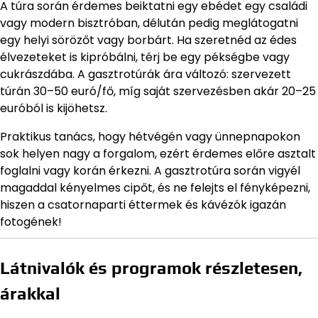
A túra során érdemes beiktatni egy ebédet egy családi
vagy modern bisztróban, délután pedig meglátogatni
egy helyi sörözőt vagy borbárt. Ha szeretnéd az édes
élvezeteket is kipróbálni, térj be egy pékségbe vagy
cukrászdába. A gasztrotúrák ára változó: szervezett
túrán 30–50 euró/fő, míg saját szervezésben akár 20–25
euróból is kijöhetsz.
Praktikus tanács, hogy hétvégén vagy ünnepnapokon
sok helyen nagy a forgalom, ezért érdemes előre asztalt
foglalni vagy korán érkezni. A gasztrotúra során vigyél
magaddal kényelmes cipőt, és ne felejts el fényképezni,
hiszen a csatornaparti éttermek és kávézók igazán
fotogének!
Látnivalók és programok részletesen,
árakkal