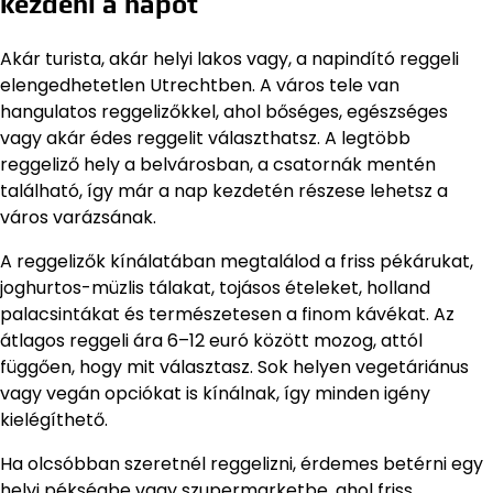
kezdeni a napot
Akár turista, akár helyi lakos vagy, a napindító reggeli
elengedhetetlen Utrechtben. A város tele van
hangulatos reggelizőkkel, ahol bőséges, egészséges
vagy akár édes reggelit választhatsz. A legtöbb
reggeliző hely a belvárosban, a csatornák mentén
található, így már a nap kezdetén részese lehetsz a
város varázsának.
A reggelizők kínálatában megtalálod a friss pékárukat,
joghurtos-müzlis tálakat, tojásos ételeket, holland
palacsintákat és természetesen a finom kávékat. Az
átlagos reggeli ára 6–12 euró között mozog, attól
függően, hogy mit választasz. Sok helyen vegetáriánus
vagy vegán opciókat is kínálnak, így minden igény
kielégíthető.
Ha olcsóbban szeretnél reggelizni, érdemes betérni egy
helyi pékségbe vagy szupermarketbe, ahol friss