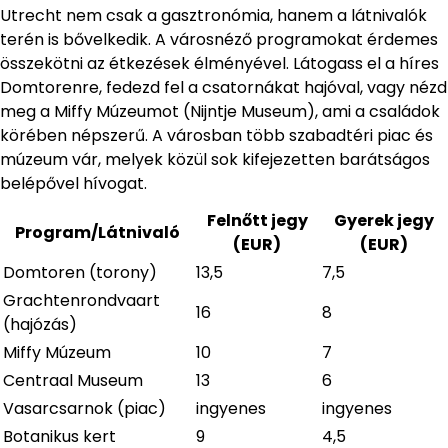
Utrecht nem csak a gasztronómia, hanem a látnivalók
terén is bővelkedik. A városnéző programokat érdemes
összekötni az étkezések élményével. Látogass el a híres
Domtorenre, fedezd fel a csatornákat hajóval, vagy nézd
meg a Miffy Múzeumot (Nijntje Museum), ami a családok
körében népszerű. A városban több szabadtéri piac és
múzeum vár, melyek közül sok kifejezetten barátságos
belépővel hívogat.
Felnőtt jegy
Gyerek jegy
Program/Látnivaló
(EUR)
(EUR)
Domtoren (torony)
13,5
7,5
Grachtenrondvaart
16
8
(hajózás)
Miffy Múzeum
10
7
Centraal Museum
13
6
Vasarcsarnok (piac)
ingyenes
ingyenes
Botanikus kert
9
4,5