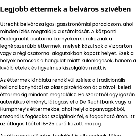
Legjobb éttermek a belváros szívében
Utrecht belvárosa igazi gasztronómiai paradicsom, ahol
minden ízlés megtalálja a számítását. A központi
Oudegracht csatorna környékén sorakoznak a
legnépszerűbb éttermek, melyek közül sok a vízparton
vagy a régi csatorna-alagutakban kapott helyet. Ezek a
helyek nemcsak a hangulat miatt különlegesek, hanem a
kiváló ételek és figyelmes kiszolgálás miatt is.
Az éttermek kínálata rendkívül széles: a tradicionális
holland konyhától az olasz pizzériákon át a távol-keleti
éttermekig mindent megtalálsz. Ha szeretnél egy igazán
autentikus élményt, látogass el a De Rechtbank vagy a
Humphrey’s éttermekbe, ahol helyi alapanyagokból,
szezonális fogásokat szolgálnak fel, elfogadható áron. Itt
az átlagos főétel 18-25 euró között mozog.
Az éttermek előzetes foglalást is elfogadnak, főleg