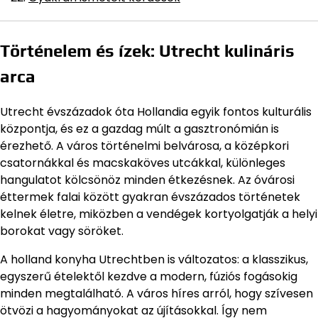
Történelem és ízek: Utrecht kulináris
arca
Utrecht évszázadok óta Hollandia egyik fontos kulturális
központja, és ez a gazdag múlt a gasztronómián is
érezhető. A város történelmi belvárosa, a középkori
csatornákkal és macskaköves utcákkal, különleges
hangulatot kölcsönöz minden étkezésnek. Az óvárosi
éttermek falai között gyakran évszázados történetek
kelnek életre, miközben a vendégek kortyolgatják a helyi
borokat vagy söröket.
A holland konyha Utrechtben is változatos: a klasszikus,
egyszerű ételektől kezdve a modern, fúziós fogásokig
minden megtalálható. A város híres arról, hogy szívesen
ötvözi a hagyományokat az újításokkal. Így nem