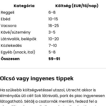
Kategória
Költség (EUR/fő/nap)
Reggeli
6–8
Ebéd
10–15
Vacsora
18–25
Kávé/sütemény
3–5
Látnivalók, belépők
10–20
Közlekedés
7–10
Egyéb (snack, ital)
5–8
Összesen
59–91
Olcsó vagy ingyenes tippek
Ha szűkebb költségvetéssel utazol, Utrecht akkor is
élménydús úti cél! Sok látnivaló, park és piac ingyenesen
látogatható. Sétálj a csatornák mentén, fedezd fel a