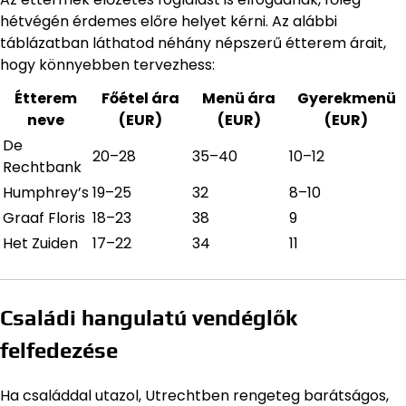
hétvégén érdemes előre helyet kérni. Az alábbi
táblázatban láthatod néhány népszerű étterem árait,
hogy könnyebben tervezhess:
Étterem
Főétel ára
Menü ára
Gyerekmenü
neve
(EUR)
(EUR)
(EUR)
De
20–28
35–40
10–12
Rechtbank
Humphrey’s
19–25
32
8–10
Graaf Floris
18–23
38
9
Het Zuiden
17–22
34
11
Családi hangulatú vendéglők
felfedezése
Ha családdal utazol, Utrechtben rengeteg barátságos,