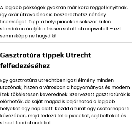
A legjobb pékségek gyakran már kora reggel kinyitnak,
így akár útravalónak is beszerezhetsz néhány
finomságot. Tipp: a helyi piacokon sokszor külön
standokon árulják a frissen sütött stroopwafelt – ezt
semmiképp ne hagyd ki!
Gasztrotúra tippek Utrecht
felfedezéséhez
Egy gasztrotúra Utrechtben igazi élmény minden
utazónak, hiszen a városban a hagyományos és modern
ízek tökéletesen keverednek. Szervezett gasztrotúrák is
elérhetők, de saját magad is bejárhatod a legjobb
helyeket egy nap alatt. Kezdd a túrát egy csatornaparti
kávézóban, majd fedezd fel a piacokat, sajtboltokat és
street food standokat.