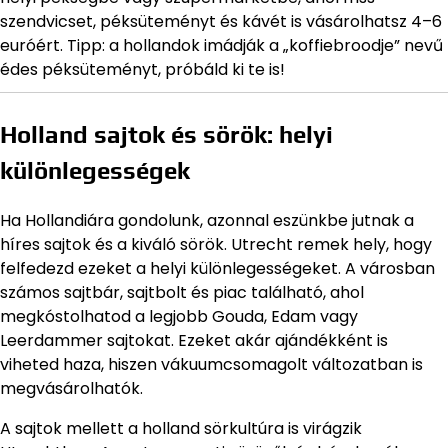
szendvicset, péksüteményt és kávét is vásárolhatsz 4–6
euróért. Tipp: a hollandok imádják a „koffiebroodje” nevű
édes péksüteményt, próbáld ki te is!
Holland sajtok és sörök: helyi
különlegességek
Ha Hollandiára gondolunk, azonnal eszünkbe jutnak a
híres sajtok és a kiváló sörök. Utrecht remek hely, hogy
felfedezd ezeket a helyi különlegességeket. A városban
számos sajtbár, sajtbolt és piac található, ahol
megkóstolhatod a legjobb Gouda, Edam vagy
Leerdammer sajtokat. Ezeket akár ajándékként is
viheted haza, hiszen vákuumcsomagolt változatban is
megvásárolhatók.
A sajtok mellett a holland sörkultúra is virágzik