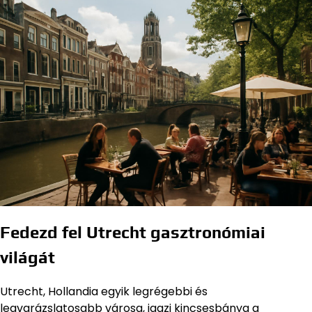
Fedezd fel Utrecht gasztronómiai
világát
Utrecht, Hollandia egyik legrégebbi és
legvarázslatosabb városa, igazi kincsesbánya a