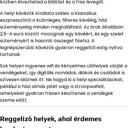
közben élvezheted a kilátást és a friss levegőt.
A helyi kávézók kínálata széles: a klasszikus
eszpresszótól a különleges, filteres kávékig, házi
süteményekig minden megtalálható. Az árak általában
2,5–4 euró között mozognak egy kávéért, és egy szelet
süteményért is hasonló összeget fizetsz. A
legnépszerűbb kávézók gyakran reggeltől estig nyitva
tartanak.
Sok helyen ingyenes wifi és kényelmes ülőhelyek várják a
vendégeket, így digitális nomádok, diákok és családok is
szívesen időznek itt. Ne hagyd ki a helyi specialitásokat,
például a házi almás pitét vagy a stroopwafelt,
amelyeket gyakran frissen készítenek a vendégek
szeme előtt.
Reggeliző helyek, ahol érdemes