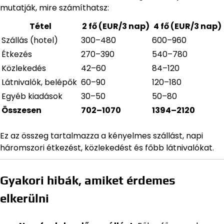
mutatják, mire számíthatsz:
Tétel
2 fő (EUR/3 nap)
4 fő (EUR/3 nap)
Szállás (hotel)
300–480
600–960
Étkezés
270–390
540–780
Közlekedés
42–60
84–120
Látnivalók, belépők
60–90
120–180
Egyéb kiadások
30–50
50–80
Összesen
702–1070
1394–2120
Ez az összeg tartalmazza a kényelmes szállást, napi
háromszori étkezést, közlekedést és főbb látnivalókat.
Gyakori hibák, amiket érdemes
elkerülni