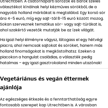
Utrechtben. A csatornaparti sörözők és bárok széles
választékot kínálnak helyi kézműves sörökből, de a
nagyobb holland márkákat is megtalálod. Egy korsó sör
ára 4–5 euró, míg egy sajt-tál 8–15 euró között mozog.
Sokan szerveznek tematikus sör- vagy sajt-túrákat is,
ahol szakértő vezetők mutatják be az ízek világát.
Ha igazi helyi élményre vágysz, látogass el egy hétvégi
piacra, ahol nemcsak sajtokat és söröket, hanem más
holland finomságokat is megkóstolhatsz. Ezeken a
piacokon a hangulat családias, a választék pedig
hatalmas – egy igazi gasztrokaland minden utazónak!
Vegetáriánus és vegán éttermek
ajánlója
Az egészséges étkezés és a fenntarthatóság egyre
fontosabb szerepet kap Utrechtben is. A városban