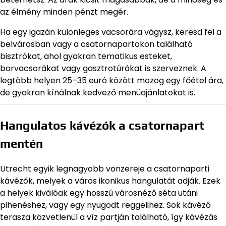
az élmény minden pénzt megér.
Ha egy igazán különleges vacsorára vágysz, keresd fel a
belvárosban vagy a csatornapartokon található
bisztrókat, ahol gyakran tematikus esteket,
borvacsorákat vagy gasztrotúrákat is szerveznek. A
legtöbb helyen 25–35 euró között mozog egy főétel ára,
de gyakran kínálnak kedvező menüajánlatokat is.
Hangulatos kávézók a csatornapart
mentén
Utrecht egyik legnagyobb vonzereje a csatornaparti
kávézók, melyek a város ikonikus hangulatát adják. Ezek
a helyek kiválóak egy hosszú városnéző séta utáni
pihenéshez, vagy egy nyugodt reggelihez. Sok kávézó
terasza közvetlenül a víz partján található, így kávézás