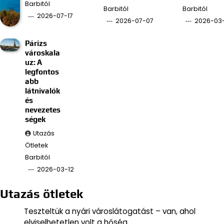
Barbitól
Barbitól
Barbitól
2026-07-17
2026-07-07
2026-03
Párizs
városkala
uz: A
legfontos
abb
látnivalók
és
nevezetes
ségek
Utazás
Ötletek
Barbitól
2026-03-12
Utazás ötletek
Teszteltük a nyári városlátogatást – van, ahol
elviselhetetlen volt a hőség