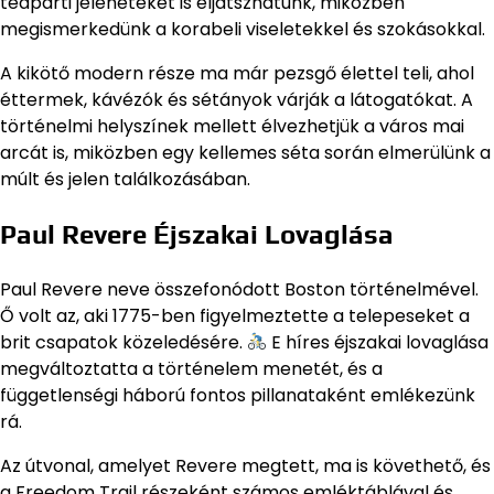
teaparti jeleneteket is eljátszhatunk, miközben
megismerkedünk a korabeli viseletekkel és szokásokkal.
A kikötő modern része ma már pezsgő élettel teli, ahol
éttermek, kávézók és sétányok várják a látogatókat. A
történelmi helyszínek mellett élvezhetjük a város mai
arcát is, miközben egy kellemes séta során elmerülünk a
múlt és jelen találkozásában.
Paul Revere Éjszakai Lovaglása
Paul Revere neve összefonódott Boston történelmével.
Ő volt az, aki 1775-ben figyelmeztette a telepeseket a
brit csapatok közeledésére.
E híres éjszakai lovaglása
megváltoztatta a történelem menetét, és a
függetlenségi háború fontos pillanataként emlékezünk
rá.
Az útvonal, amelyet Revere megtett, ma is követhető, és
a Freedom Trail részeként számos emléktáblával és