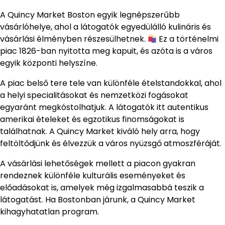
A Quincy Market Boston egyik legnépszerűbb
vásárlóhelye, ahol a látogatók egyedülálló kulináris és
vásárlási élményben részesülhetnek.
Ez a történelmi
piac 1826-ban nyitotta meg kapuit, és azóta is a város
egyik központi helyszíne.
A piac belső tere tele van különféle ételstandokkal, ahol
a helyi specialitásokat és nemzetközi fogásokat
egyaránt megkóstolhatjuk. A látogatók itt autentikus
amerikai ételeket és egzotikus finomságokat is
találhatnak. A Quincy Market kiváló hely arra, hogy
feltöltődjünk és élvezzük a város nyüzsgő atmoszféráját.
A vásárlási lehetőségek mellett a piacon gyakran
rendeznek különféle kulturális eseményeket és
előadásokat is, amelyek még izgalmasabbá teszik a
látogatást. Ha Bostonban járunk, a Quincy Market
kihagyhatatlan program.