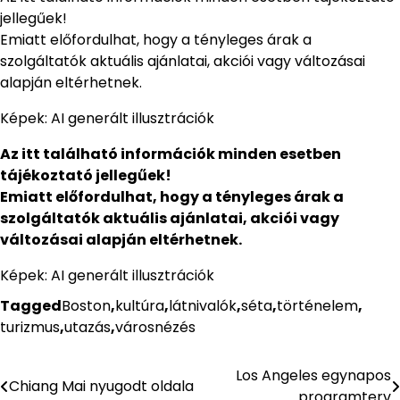
jellegűek!
Emiatt előfordulhat, hogy a tényleges árak a
szolgáltatók aktuális ajánlatai, akciói vagy változásai
alapján eltérhetnek.
Képek: AI generált illusztrációk
Az itt található információk minden esetben
tájékoztató jellegűek!
Emiatt előfordulhat, hogy a tényleges árak a
szolgáltatók aktuális ajánlatai, akciói vagy
változásai alapján eltérhetnek.
Képek: AI generált illusztrációk
Tagged
Boston
,
kultúra
,
látnivalók
,
séta
,
történelem
,
turizmus
,
utazás
,
városnézés
Los Angeles egynapos
Bejegyzés
Chiang Mai nyugodt oldala
programterv