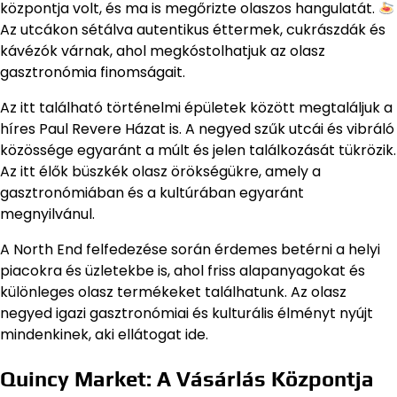
központja volt, és ma is megőrizte olaszos hangulatát.
Az utcákon sétálva autentikus éttermek, cukrászdák és
kávézók várnak, ahol megkóstolhatjuk az olasz
gasztronómia finomságait.
Az itt található történelmi épületek között megtaláljuk a
híres Paul Revere Házat is. A negyed szűk utcái és vibráló
közössége egyaránt a múlt és jelen találkozását tükrözik.
Az itt élők büszkék olasz örökségükre, amely a
gasztronómiában és a kultúrában egyaránt
megnyilvánul.
A North End felfedezése során érdemes betérni a helyi
piacokra és üzletekbe is, ahol friss alapanyagokat és
különleges olasz termékeket találhatunk. Az olasz
negyed igazi gasztronómiai és kulturális élményt nyújt
mindenkinek, aki ellátogat ide.
Quincy Market: A Vásárlás Központja