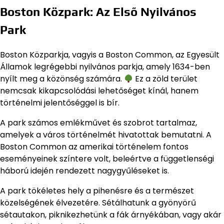
Boston Közpark: Az Első Nyilvános
Park
Boston Közparkja, vagyis a Boston Common, az Egyesült
Államok legrégebbi nyilvános parkja, amely 1634-ben
nyílt meg a közönség számára.
Ez a zöld terület
nemcsak kikapcsolódási lehetőséget kínál, hanem
történelmi jelentőséggel is bír.
A park számos emlékművet és szobrot tartalmaz,
amelyek a város történelmét hivatottak bemutatni. A
Boston Common az amerikai történelem fontos
eseményeinek színtere volt, beleértve a függetlenségi
háború idején rendezett nagygyűléseket is.
A park tökéletes hely a pihenésre és a természet
közelségének élvezetére. Sétálhatunk a gyönyörű
sétautakon, piknikezhetünk a fák árnyékában, vagy akár