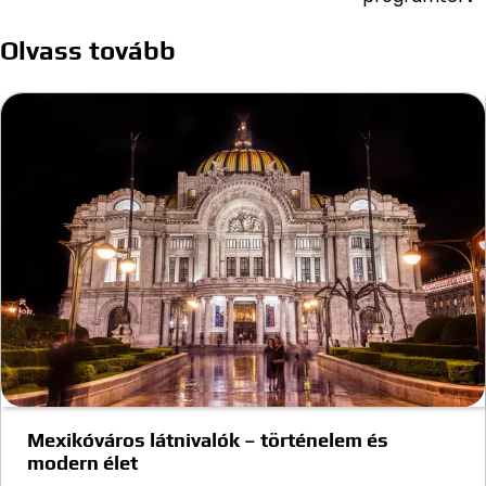
navigáció
Olvass tovább
Mexikóváros látnivalók – történelem és
modern élet