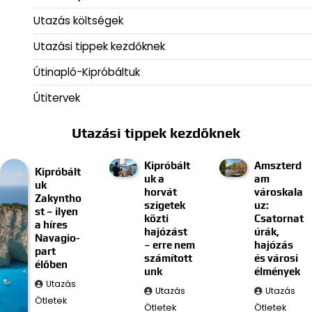
Utazás költségek
Utazási tippek kezdőknek
Útinapló-Kipróbáltuk
Útitervek
Utazási tippek kezdőknek
Kipróbált
Amszterd
Kipróbált
uk a
am
uk
horvát
városkala
Zakyntho
szigetek
uz:
st – ilyen
közti
Csatornat
a híres
hajózást
úrák,
Navagio-
– erre nem
hajózás
part
számított
és városi
élőben
unk
élmények
Utazás
Utazás
Utazás
Ötletek
Ötletek
Ötletek