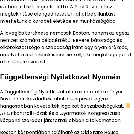
szoborral tisztelegnek előtte. A Paul Revere Ház
megtekintése elengedhetetlen, ahol bepillantást
nyerhetünk a korabeli életébe és munkásságába.
A lovaglás története nemcsak Boston, hanem az egész
nemzet számára példaértékű. Revere bátorsága és
elkötelezettsége a szabadság iránt egy olyan örökség,
amelyet mindenkinek ismernie kell, aki meglátogatja ezt
a történelmi várost.
Függetlenségi Nyilatkozat Nyomán
A Függetlenségi Nyilatkozat aláírásának előzményei
Bostonban kezdődtek, ahol a telepesek egyre
hangosabban követelték jogaikat és szabadságukat.
Az Önkontroll Házak és a Gyarmatok Kongresszusa
központi szerepet játszottak ebben a folyamatban.
Boston központjában található az Old State House,