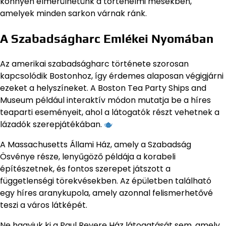
könnyen elmerülhetünk a történelmi mesékben,
amelyek minden sarkon várnak ránk.
A Szabadságharc Emlékei Nyomában
Az amerikai szabadságharc története szorosan
kapcsolódik Bostonhoz, így érdemes alaposan végigjárni
ezeket a helyszíneket. A Boston Tea Party Ships and
Museum például interaktív módon mutatja be a híres
teaparti eseményeit, ahol a látogatók részt vehetnek a
lázadók szerepjátékában.
A Massachusetts Állami Ház, amely a Szabadság
Ösvénye része, lenyűgöző példája a korabeli
építészetnek, és fontos szerepet játszott a
függetlenségi törekvésekben. Az épületben található
egy híres aranykupola, amely azonnal felismerhetővé
teszi a város látképét.
Ne hagyjuk ki a Paul Revere Ház látogatását sem, amely