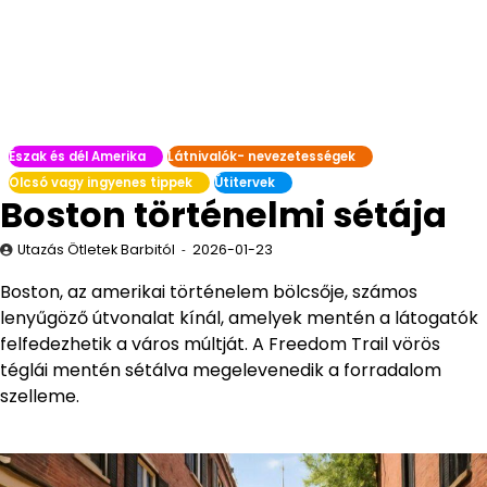
Észak és dél Amerika
Látnivalók- nevezetességek
Olcsó vagy ingyenes tippek
Útitervek
Boston történelmi sétája
Utazás Ötletek Barbitól
2026-01-23
Boston, az amerikai történelem bölcsője, számos
lenyűgöző útvonalat kínál, amelyek mentén a látogatók
felfedezhetik a város múltját. A Freedom Trail vörös
téglái mentén sétálva megelevenedik a forradalom
szelleme.