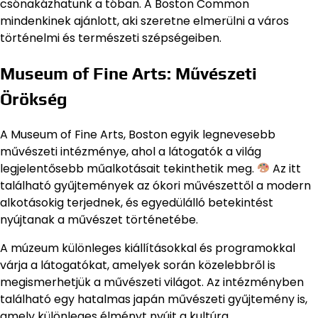
csónakázhatunk a tóban. A Boston Common
mindenkinek ajánlott, aki szeretne elmerülni a város
történelmi és természeti szépségeiben.
Museum of Fine Arts: Művészeti
Örökség
A Museum of Fine Arts, Boston egyik legnevesebb
művészeti intézménye, ahol a látogatók a világ
legjelentősebb műalkotásait tekinthetik meg.
Az itt
található gyűjtemények az ókori művészettől a modern
alkotásokig terjednek, és egyedülálló betekintést
nyújtanak a művészet történetébe.
A múzeum különleges kiállításokkal és programokkal
várja a látogatókat, amelyek során közelebbről is
megismerhetjük a művészeti világot. Az intézményben
található egy hatalmas japán művészeti gyűjtemény is,
amely különleges élményt nyújt a kultúra