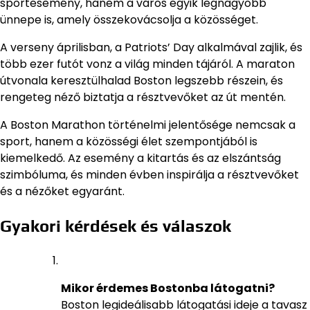
sportesemény, hanem a város egyik legnagyobb
ünnepe is, amely összekovácsolja a közösséget.
A verseny áprilisban, a Patriots’ Day alkalmával zajlik, és
több ezer futót vonz a világ minden tájáról. A maraton
útvonala keresztülhalad Boston legszebb részein, és
rengeteg néző biztatja a résztvevőket az út mentén.
A Boston Marathon történelmi jelentősége nemcsak a
sport, hanem a közösségi élet szempontjából is
kiemelkedő. Az esemény a kitartás és az elszántság
szimbóluma, és minden évben inspirálja a résztvevőket
és a nézőket egyaránt.
Gyakori kérdések és válaszok
Mikor érdemes Bostonba látogatni?
Boston legideálisabb látogatási ideje a tavasz