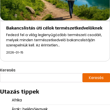
Bakancslistás úti célok természetkedvelőknek
Fedezd fel a világ leglenyűgözőbb természeti csodáit,
melyek minden természetkedvelő bakancslistáján
szerepelniük kell. Az érintetlen…
2026-01-15
Keresés
Keresés
Utazás tippek
Afrika
Árak- belépőjegyek