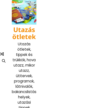
Skip
to
content
Utazás
ötletek
Utazás
ötletek,
tippek és
trükkök, hova
utazz, mikor
utazz,
útitervek,
programok,
látnivalók,
bakancslistás
helyek,
utazási
tippek