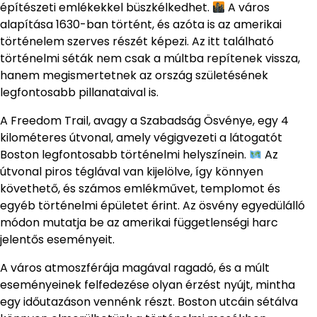
építészeti emlékekkel büszkélkedhet.
A város
alapítása 1630-ban történt, és azóta is az amerikai
történelem szerves részét képezi. Az itt található
történelmi séták nem csak a múltba repítenek vissza,
hanem megismertetnek az ország születésének
legfontosabb pillanataival is.
A Freedom Trail, avagy a Szabadság Ösvénye, egy 4
kilométeres útvonal, amely végigvezeti a látogatót
Boston legfontosabb történelmi helyszínein.
Az
útvonal piros téglával van kijelölve, így könnyen
követhető, és számos emlékművet, templomot és
egyéb történelmi épületet érint. Az ösvény egyedülálló
módon mutatja be az amerikai függetlenségi harc
jelentős eseményeit.
A város atmoszférája magával ragadó, és a múlt
eseményeinek felfedezése olyan érzést nyújt, mintha
egy időutazáson vennénk részt. Boston utcáin sétálva