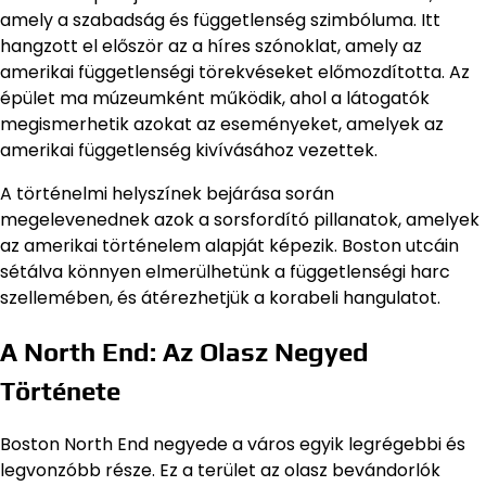
amely a szabadság és függetlenség szimbóluma. Itt
hangzott el először az a híres szónoklat, amely az
amerikai függetlenségi törekvéseket előmozdította. Az
épület ma múzeumként működik, ahol a látogatók
megismerhetik azokat az eseményeket, amelyek az
amerikai függetlenség kivívásához vezettek.
A történelmi helyszínek bejárása során
megelevenednek azok a sorsfordító pillanatok, amelyek
az amerikai történelem alapját képezik. Boston utcáin
sétálva könnyen elmerülhetünk a függetlenségi harc
szellemében, és átérezhetjük a korabeli hangulatot.
A North End: Az Olasz Negyed
Története
Boston North End negyede a város egyik legrégebbi és
legvonzóbb része. Ez a terület az olasz bevándorlók