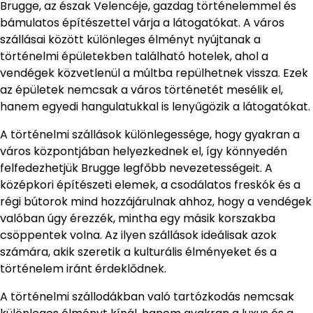
Brugge, az észak Velencéje, gazdag történelemmel és
bámulatos építészettel várja a látogatókat. A város
szállásai között különleges élményt nyújtanak a
történelmi épületekben található hotelek, ahol a
vendégek közvetlenül a múltba repülhetnek vissza. Ezek
az épületek nemcsak a város történetét mesélik el,
hanem egyedi hangulatukkal is lenyűgözik a látogatókat.
A történelmi szállások különlegessége, hogy gyakran a
város központjában helyezkednek el, így könnyedén
felfedezhetjük Brugge legfőbb nevezetességeit. A
középkori építészeti elemek, a csodálatos freskók és a
régi bútorok mind hozzájárulnak ahhoz, hogy a vendégek
valóban úgy érezzék, mintha egy másik korszakba
csöppentek volna. Az ilyen szállások ideálisak azok
számára, akik szeretik a kulturális élményeket és a
történelem iránt érdeklődnek.
A történelmi szállodákban való tartózkodás nemcsak