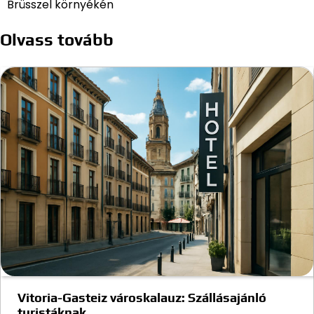
Brüsszel környékén
Olvass tovább
Vitoria-Gasteiz városkalauz: Szállásajánló
turistáknak