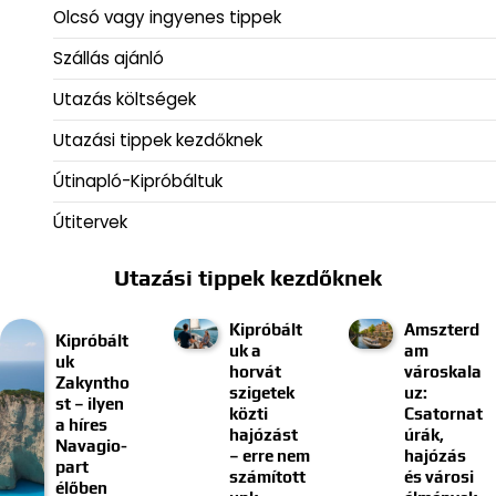
Olcsó vagy ingyenes tippek
Szállás ajánló
Utazás költségek
Utazási tippek kezdőknek
Útinapló-Kipróbáltuk
Útitervek
Utazási tippek kezdőknek
Kipróbált
Amszterd
Kipróbált
uk a
am
uk
horvát
városkala
Zakyntho
szigetek
uz:
st – ilyen
közti
Csatornat
a híres
hajózást
úrák,
Navagio-
– erre nem
hajózás
part
számított
és városi
élőben