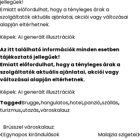
jellegűek!
Emiatt előfordulhat, hogy a tényleges árak a
szolgáltatók aktuális ajánlatai, akciói vagy változásai
alapján eltérhetnek.
Képek: AI generált illusztrációk
Az itt található információk minden esetben
tájékoztató jellegűek!
Emiatt előfordulhat, hogy a tényleges árak a
szolgáltatók aktuális ajánlatai, akciói vagy
változásai alapján eltérhetnek.
Képek: AI generált illusztrációk
Tagged
Brugge
,
hangulatos
,
hotel
,
panzió
,
szállás
,
turizmus
,
utazás
,
városkalauz
Brüsszel városkalauz:
Bejegyzés
Egynapos kirándulások
Malajzia szigetei
navigáció