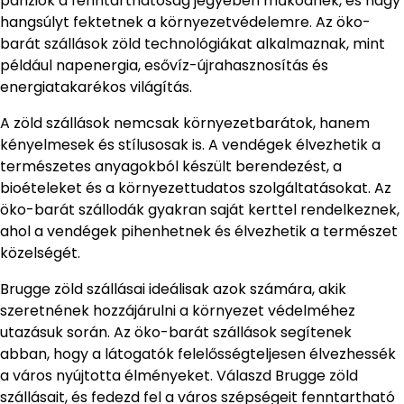
panziók a fenntarthatóság jegyében működnek, és nagy
hangsúlyt fektetnek a környezetvédelemre. Az öko-
barát szállások zöld technológiákat alkalmaznak, mint
például napenergia, esővíz-újrahasznosítás és
energiatakarékos világítás.
A zöld szállások nemcsak környezetbarátok, hanem
kényelmesek és stílusosak is. A vendégek élvezhetik a
természetes anyagokból készült berendezést, a
bioételeket és a környezettudatos szolgáltatásokat. Az
öko-barát szállodák gyakran saját kerttel rendelkeznek,
ahol a vendégek pihenhetnek és élvezhetik a természet
közelségét.
Brugge zöld szállásai ideálisak azok számára, akik
szeretnének hozzájárulni a környezet védelméhez
utazásuk során. Az öko-barát szállások segítenek
abban, hogy a látogatók felelősségteljesen élvezhessék
a város nyújtotta élményeket. Válaszd Brugge zöld
szállásait, és fedezd fel a város szépségeit fenntartható