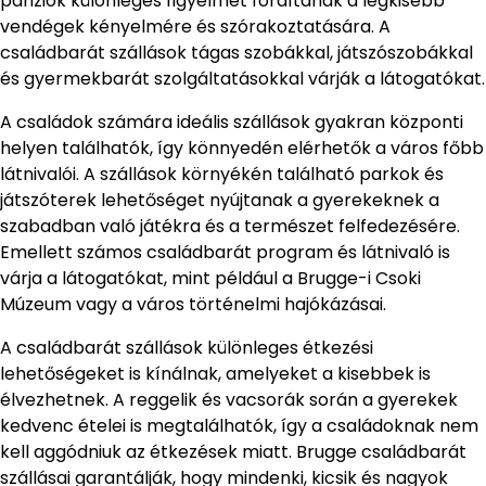
panziók különleges figyelmet fordítanak a legkisebb
vendégek kényelmére és szórakoztatására. A
családbarát szállások tágas szobákkal, játszószobákkal
és gyermekbarát szolgáltatásokkal várják a látogatókat.
A családok számára ideális szállások gyakran központi
helyen találhatók, így könnyedén elérhetők a város főbb
látnivalói. A szállások környékén található parkok és
játszóterek lehetőséget nyújtanak a gyerekeknek a
szabadban való játékra és a természet felfedezésére.
Emellett számos családbarát program és látnivaló is
várja a látogatókat, mint például a Brugge-i Csoki
Múzeum vagy a város történelmi hajókázásai.
A családbarát szállások különleges étkezési
lehetőségeket is kínálnak, amelyeket a kisebbek is
élvezhetnek. A reggelik és vacsorák során a gyerekek
kedvenc ételei is megtalálhatók, így a családoknak nem
kell aggódniuk az étkezések miatt. Brugge családbarát
szállásai garantálják, hogy mindenki, kicsik és nagyok