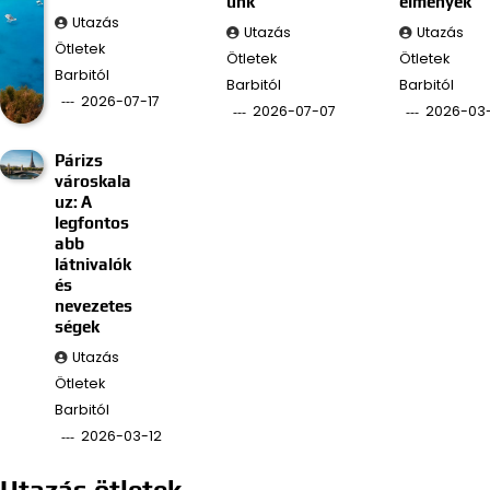
unk
élmények
Utazás
Utazás
Utazás
Ötletek
Ötletek
Ötletek
Barbitól
Barbitól
Barbitól
2026-07-17
2026-07-07
2026-03
Párizs
városkala
uz: A
legfontos
abb
látnivalók
és
nevezetes
ségek
Utazás
Ötletek
Barbitól
2026-03-12
Utazás ötletek