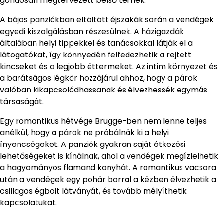
gondosan megtervezett belső térnek.
A bájos panziókban eltöltött éjszakák során a vendégek
egyedi kiszolgálásban részesülnek. A házigazdák
általában helyi tippekkel és tanácsokkal látják el a
látogatókat, így könnyedén felfedezhetik a rejtett
kincseket és a legjobb éttermeket. Az intim környezet és
a barátságos légkör hozzájárul ahhoz, hogy a párok
valóban kikapcsolódhassanak és élvezhessék egymás
társaságát.
Egy romantikus hétvége Brugge-ben nem lenne teljes
anélkül, hogy a párok ne próbálnák ki a helyi
ínyencségeket. A panziók gyakran saját étkezési
lehetőségeket is kínálnak, ahol a vendégek megízlelhetik
a hagyományos flamand konyhát. A romantikus vacsora
után a vendégek egy pohár borral a kézben élvezhetik a
csillagos égbolt látványát, és tovább mélyíthetik
kapcsolatukat.