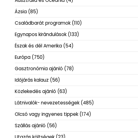
Ausztrália és Óceánia
(4)
Ázsia
(85)
Családbarát programok
(110)
Egynapos kirándulások
(133)
Észak és dél Amerika
(54)
Európa
(750)
Gasztronómia ajánló
(78)
Időjárás kalauz
(56)
Közlekedés ajánló
(63)
Látnivalók- nevezetességek
(485)
Olcsó vagy ingyenes tippek
(174)
Szállás ajánló
(56)
Utazás költségek
(23)