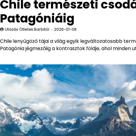
Chile természeti csod
Patagóniáig
Utazás Ötletek Barbitól
2026-01-08
Chile lenyűgöző tájai a világ egyik legváltozatosabb ter
Patagónia jégmezőiig a kontrasztok földje, ahol minden u