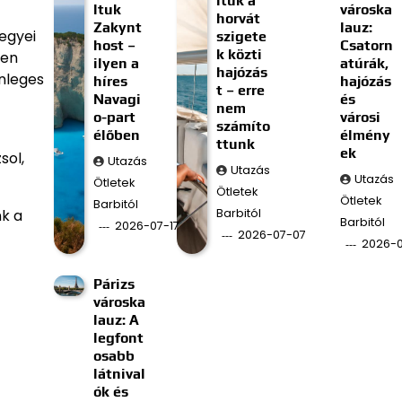
ltuk a
ltuk
városka
horvát
Zakynt
lauz:
egyei
szigete
host –
Csatorn
k közti
den
ilyen a
atúrák,
hajózás
önleges
híres
hajózás
t – erre
Navagi
és
nem
o-part
városi
számíto
élőben
élmény
ttunk
ek
sol,
Utazás
Utazás
Utazás
Ötletek
Ötletek
Ötletek
Barbitól
Barbitól
nk a
Barbitól
2026-07-17
2026-07-07
2026-
Párizs
városka
lauz: A
legfont
osabb
látnival
ók és