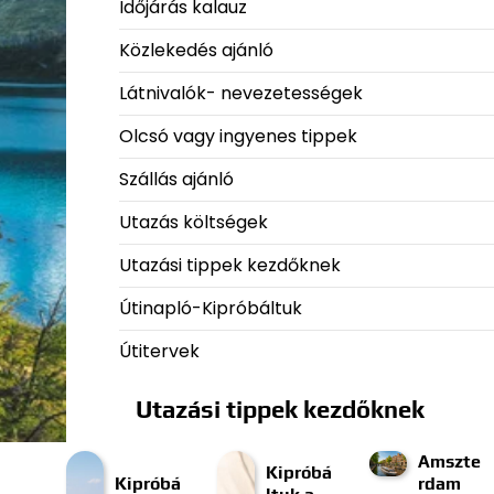
Időjárás kalauz
Közlekedés ajánló
Látnivalók- nevezetességek
Olcsó vagy ingyenes tippek
Szállás ajánló
Utazás költségek
Utazási tippek kezdőknek
Útinapló-Kipróbáltuk
Útitervek
Utazási tippek kezdőknek
Amszte
Kipróbá
Kipróbá
rdam