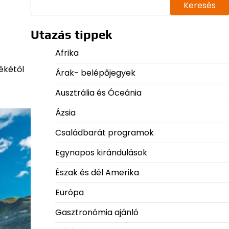
Keresés
Utazás tippek
Afrika
ékétől
Árak- belépőjegyek
Ausztrália és Óceánia
Ázsia
Családbarát programok
Egynapos kirándulások
Észak és dél Amerika
Európa
Gasztronómia ajánló