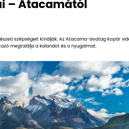
ái – Atacamától
mészeti szépségeit kínálják. Az Atacama-sivatag kopár vid
tazó megtalálja a kalandot és a nyugalmat.