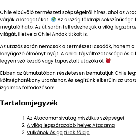
Chile elbűvölő természeti szépségeiről híres, ahol az At
várják a látogatókat.
Az ország földrajzi sokszínűsége 
megtalálható. Az út során felfedezhetjük a világ legszár
világát, illetve a Chilei Andok titkait is.
Az utazás során nemcsak a természeti csodák, hanem a h
lenyűgöző élményt nyújt. A chilei táj változatossága és
legyen szó kezdő vagy tapasztalt utazókról.
Ebben az útmutatóban részletesen bemutatjuk Chile leg
költséghatékony utazáshoz, és segítünk elkerülni az utaz
izgalmas felfedezésen!
Tartalomjegyzék
Az Atacama-sivatag misztikus szépségei
A világ legszárazabb helye: Atacama
Vulkánok és gejzírek földje