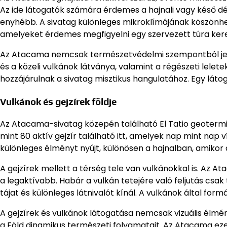
Az ide látogatók számára érdemes a hajnali vagy késő dél
enyhébb. A sivatag különleges mikroklímájának köszönhe
amelyeket érdemes megfigyelni egy szervezett túra ker
Az Atacama nemcsak természetvédelmi szempontból jelentő
és a közeli vulkánok látványa, valamint a régészeti lelet
hozzájárulnak a sivatag misztikus hangulatához. Egy láto
Vulkánok és gejzírek földje
Az Atacama-sivatag közepén található El Tatio geotermi
mint 80 aktív gejzír található itt, amelyek nap mint nap v
különleges élményt nyújt, különösen a hajnalban, amikor 
A gejzírek mellett a térség tele van vulkánokkal is. Az 
a legaktívabb. Habár a vulkán tetejére való feljutás csa
tájat és különleges látnivalót kínál. A vulkánok által for
A gejzírek és vulkánok látogatása nemcsak vizuális élmé
a Föld dinamikus természeti folyamatait. Az Atacama ezen