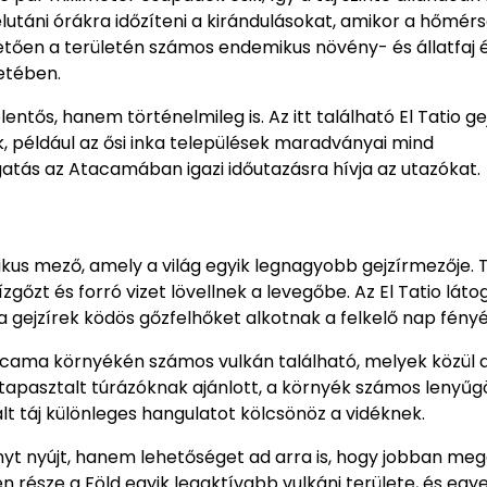
utáni órákra időzíteni a kirándulásokat, amikor a hőmérs
tően a területén számos endemikus növény- és állatfaj é
etében.
s, hanem történelmileg is. Az itt található El Tatio ge
ek, például az ősi inka települések maradványai mind
gatás az Atacamában igazi időutazásra hívja az utazókat.
kus mező, amely a világ egyik legnagyobb gejzírmezője.
ízgőzt és forró vizet lövellnek a levegőbe. Az El Tatio lát
a gejzírek ködös gőzfelhőket alkotnak a felkelő nap fény
Atacama környékén számos vulkán található, melyek közül 
k tapasztalt túrázóknak ajánlott, a környék számos lenyű
mált táj különleges hangulatot kölcsönöz a vidéknek.
nyt nyújt, hanem lehetőséget ad arra is, hogy jobban me
 része a Föld egyik legaktívabb vulkáni területe, és egye