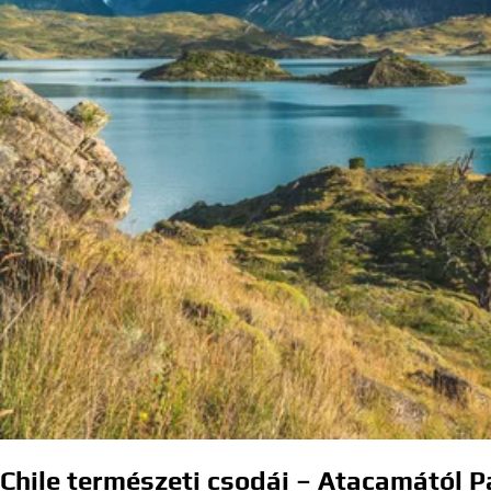
Chile természeti csodái – Atacamától 