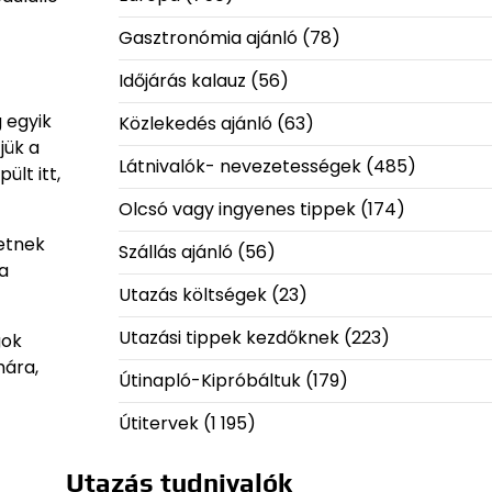
Gasztronómia ajánló
(78)
Időjárás kalauz
(56)
 egyik
Közlekedés ajánló
(63)
jük a
Látnivalók- nevezetességek
(485)
ült itt,
Olcsó vagy ingyenes tippek
(174)
hetnek
Szállás ajánló
(56)
ja
Utazás költségek
(23)
Utazási tippek kezdőknek
(223)
gok
mára,
Útinapló-Kipróbáltuk
(179)
Útitervek
(1 195)
Utazás tudnivalók