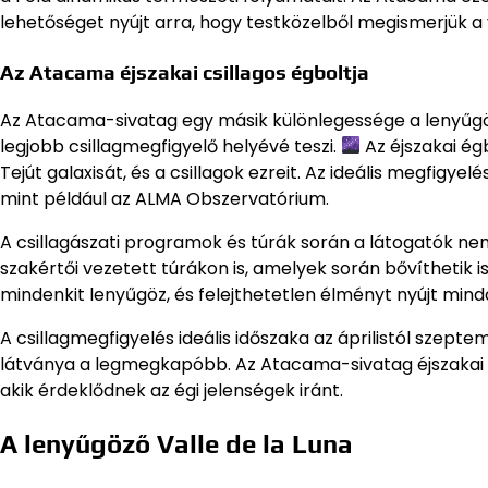
lehetőséget nyújt arra, hogy testközelből megismerjük a
Az Atacama éjszakai csillagos égboltja
Az Atacama-sivatag egy másik különlegessége a lenyűgöző é
legjobb csillagmegfigyelő helyévé teszi.
Az éjszakai ég
Tejút galaxisát, és a csillagok ezreit. Az ideális megfigye
mint például az ALMA Obszervatórium.
A csillagászati programok és túrák során a látogatók n
szakértői vezetett túrákon is, amelyek során bővíthetik 
mindenkit lenyűgöz, és felejthetetlen élményt nyújt minda
A csillagmegfigyelés ideális időszaka az áprilistól szepte
látványa a legmegkapóbb. Az Atacama-sivatag éjszakai 
akik érdeklődnek az égi jelenségek iránt.
A lenyűgöző Valle de la Luna