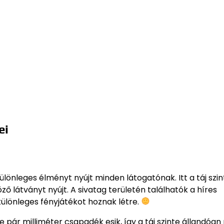
ei
lönleges élményt nyújt minden látogatónak. Itt a táj szin
 látványt nyújt. A sivatag területén találhatók a híres
ülönleges fényjátékot hoznak létre.
pár milliméter csapadék esik, így a táj szinte állandóan