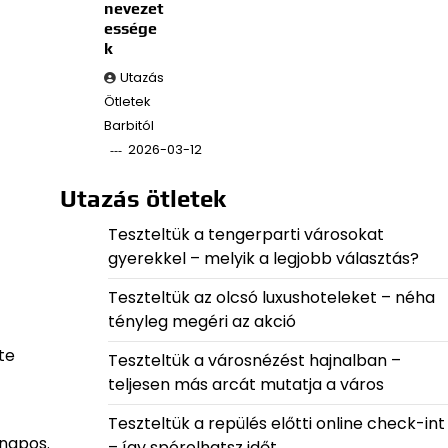
nevezet
essége
k
Utazás
Ötletek
Barbitól
2026-03-12
Utazás ötletek
Teszteltük a tengerparti városokat
gyerekkel – melyik a legjobb választás?
Teszteltük az olcsó luxushoteleket – néha
tényleg megéri az akció
te
Teszteltük a városnézést hajnalban –
teljesen más arcát mutatja a város
Teszteltük a repülés előtti online check-int
 napos.
– így spórolhatsz időt