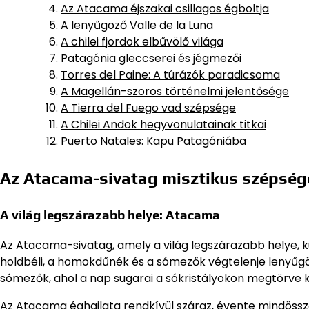
Az Atacama éjszakai csillagos égboltja
A lenyűgöző Valle de la Luna
A chilei fjordok elbűvölő világa
Patagónia gleccserei és jégmezői
Torres del Paine: A túrázók paradicsoma
A Magellán-szoros történelmi jelentősége
A Tierra del Fuego vad szépsége
A Chilei Andok hegyvonulatainak titkai
Puerto Natales: Kapu Patagóniába
Az Atacama-sivatag misztikus szépség
A világ legszárazabb helye: Atacama
Az Atacama-sivatag, amely a világ legszárazabb helye, kü
holdbéli, a homokdűnék és a sómezők végtelenje lenyűgöző
sómezők, ahol a nap sugarai a sókristályokon megtörve k
Az Atacama éghajlata rendkívül száraz, évente mindössze 