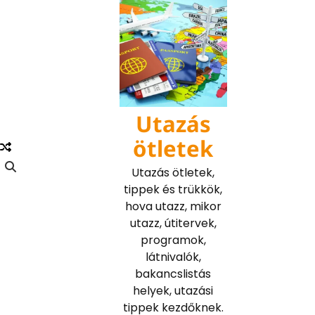
Skip
to
content
Utazás
ötletek
Utazás ötletek,
tippek és trükkök,
hova utazz, mikor
utazz, útitervek,
programok,
látnivalók,
bakancslistás
helyek, utazási
tippek kezdőknek.