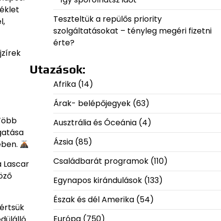
éklet
Teszteltük a repülős priority
l,
szolgáltatásokat – tényleg megéri fizetni
érte?
jzírek
Utazások:
Afrika
(14)
Árak- belépőjegyek
(63)
 Több
Ausztrália és Óceánia
(4)
ogatása
Ázsia
(85)
ében.
Családbarát programok
(110)
a Lascar
göző
Egynapos kirándulások
(133)
Észak és dél Amerika
(54)
gértsük
Európa
(750)
dülálló