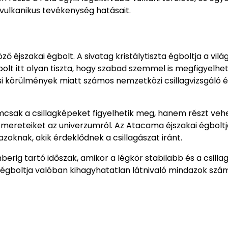
 vulkanikus tevékenység hatásait.
jszakai égbolt. A sivatag kristálytiszta égboltja a világ
bolt itt olyan tiszta, hogy szabad szemmel is megfigyelhet
lési körülmények miatt számos nemzetközi csillagvizsgáló ép
emcsak a csillagképeket figyelhetik meg, hanem részt ve
ismereteiket az univerzumról. Az Atacama éjszakai égbolt
zoknak, akik érdeklődnek a csillagászat iránt.
mberig tartó időszak, amikor a légkör stabilabb és a csilla
égboltja valóban kihagyhatatlan látnivaló mindazok szá