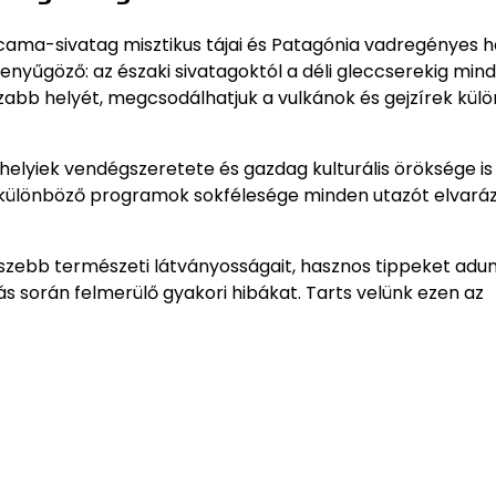
acama-sivatag misztikus tájai és Patagónia vadregényes h
lenyűgöző: az északi sivatagoktól a déli gleccserekig min
azabb helyét, megcsodálhatjuk a vulkánok és gejzírek kül
elyiek vendégszeretete és gazdag kulturális öröksége is
 a különböző programok sokfélesége minden utazót elvaráz
szebb természeti látványosságait, hasznos tippeket adu
ás során felmerülő gyakori hibákat. Tarts velünk ezen az