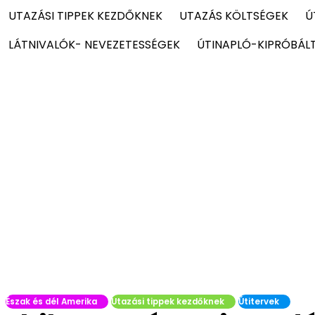
UTAZÁSI TIPPEK KEZDŐKNEK
UTAZÁS KÖLTSÉGEK
Ú
LÁTNIVALÓK- NEVEZETESSÉGEK
ÚTINAPLÓ-KIPRÓBÁL
Észak és dél Amerika
Utazási tippek kezdőknek
Útitervek