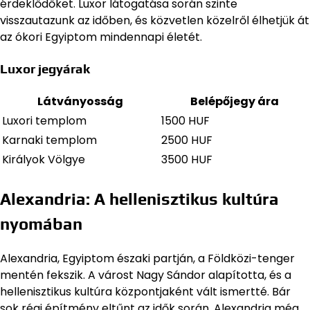
érdeklődőket. Luxor látogatása során szinte
visszautazunk az időben, és közvetlen közelről élhetjük át
az ókori Egyiptom mindennapi életét.
Luxor jegyárak
Látványosság
Belépőjegy ára
Luxori templom
1500 HUF
Karnaki templom
2500 HUF
Királyok Völgye
3500 HUF
Alexandria: A hellenisztikus kultúra
nyomában
Alexandria, Egyiptom északi partján, a Földközi-tenger
mentén fekszik. A várost Nagy Sándor alapította, és a
hellenisztikus kultúra központjaként vált ismertté. Bár
sok régi építmény eltűnt az idők során, Alexandria még