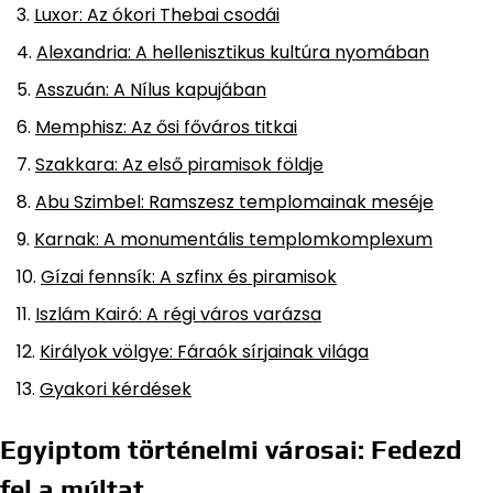
Luxor: Az ókori Thebai csodái
Alexandria: A hellenisztikus kultúra nyomában
Asszuán: A Nílus kapujában
Memphisz: Az ősi főváros titkai
Szakkara: Az első piramisok földje
Abu Szimbel: Ramszesz templomainak meséje
Karnak: A monumentális templomkomplexum
Gízai fennsík: A szfinx és piramisok
Iszlám Kairó: A régi város varázsa
Királyok völgye: Fáraók sírjainak világa
Gyakori kérdések
Egyiptom történelmi városai: Fedezd
fel a múltat