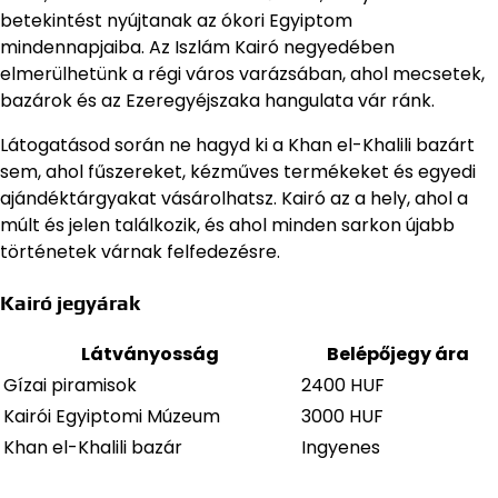
betekintést nyújtanak az ókori Egyiptom
mindennapjaiba. Az Iszlám Kairó negyedében
elmerülhetünk a régi város varázsában, ahol mecsetek,
bazárok és az Ezeregyéjszaka hangulata vár ránk.
Látogatásod során ne hagyd ki a Khan el-Khalili bazárt
sem, ahol fűszereket, kézműves termékeket és egyedi
ajándéktárgyakat vásárolhatsz. Kairó az a hely, ahol a
múlt és jelen találkozik, és ahol minden sarkon újabb
történetek várnak felfedezésre.
Kairó jegyárak
Látványosság
Belépőjegy ára
Gízai piramisok
2400 HUF
Kairói Egyiptomi Múzeum
3000 HUF
Khan el-Khalili bazár
Ingyenes