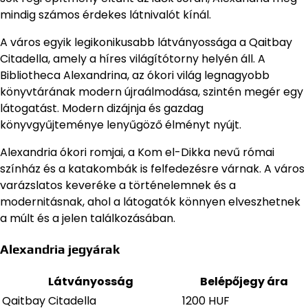
mindig számos érdekes látnivalót kínál.
A város egyik legikonikusabb látványossága a Qaitbay
Citadella, amely a híres világítótorny helyén áll. A
Bibliotheca Alexandrina, az ókori világ legnagyobb
könyvtárának modern újraálmodása, szintén megér egy
látogatást. Modern dizájnja és gazdag
könyvgyűjteménye lenyűgöző élményt nyújt.
Alexandria ókori romjai, a Kom el-Dikka nevű római
színház és a katakombák is felfedezésre várnak. A város
varázslatos keveréke a történelemnek és a
modernitásnak, ahol a látogatók könnyen elveszhetnek
a múlt és a jelen találkozásában.
Alexandria jegyárak
Látványosság
Belépőjegy ára
Qaitbay Citadella
1200 HUF