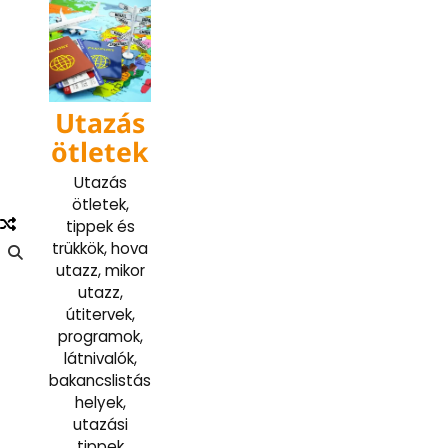
Skip
to
content
Utazás
ötletek
Utazás
ötletek,
tippek és
trükkök, hova
utazz, mikor
utazz,
útitervek,
programok,
látnivalók,
bakancslistás
helyek,
utazási
tippek