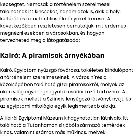
kecsegtet. Nemcsak a történelem szerelmesei
találhatnak itt kincseket, hanem azok is, akik a helyi
kultúrát és az autentikus élményeket keresik. A
következőkben részletesen bemutatjuk, mit érdemes
megnézni ezekben a városokban, és hogyan
tervezheted meg a látogatásodat.
Kairó: A piramisok árnyékában
Kairó, Egyiptom nyüzsgő fővárosa, tökéletes kiindulópont
a történelem szerelmeseinek. A város híres a
közelségében található gízai piramisokról, melyek az
ókori világ egyik legnagyobb csodái közé tartoznak. A
piramisok mellett a Szfinx is lenyűgöző látványt nyújt, és
az egyiptomi mitológia egyik legismertebb alakja.
A Kairói Egyiptomi Múzeum kihagyhatatlan látnivaló. Itt
található a Tutanhamon sírjából származó temérdek
kincs, valamint számos más műkincs, melyek