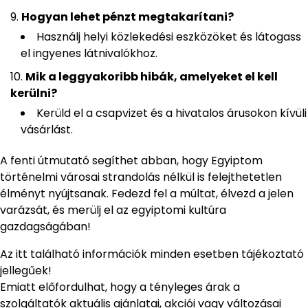
Hogyan lehet pénzt megtakarítani?
Használj helyi közlekedési eszközöket és látogass
el ingyenes látnivalókhoz.
Mik a leggyakoribb hibák, amelyeket el kell
kerülni?
Kerüld el a csapvizet és a hivatalos árusokon kívüli
vásárlást.
A fenti útmutató segíthet abban, hogy Egyiptom
történelmi városai strandolás nélkül is felejthetetlen
élményt nyújtsanak. Fedezd fel a múltat, élvezd a jelen
varázsát, és merülj el az egyiptomi kultúra
gazdagságában!
Az itt található információk minden esetben tájékoztató
jellegűek!
Emiatt előfordulhat, hogy a tényleges árak a
szolgáltatók aktuális ajánlatai, akciói vagy változásai