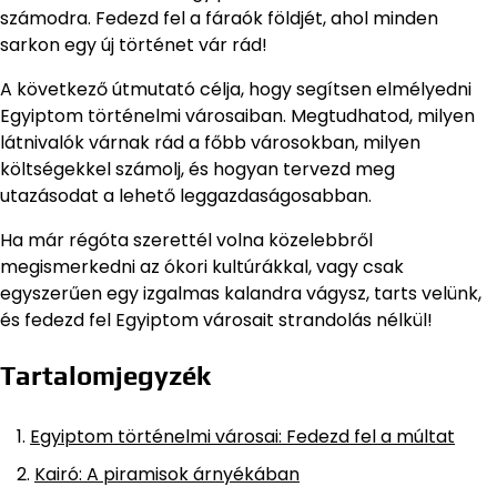
számodra. Fedezd fel a fáraók földjét, ahol minden
sarkon egy új történet vár rád!
A következő útmutató célja, hogy segítsen elmélyedni
Egyiptom történelmi városaiban. Megtudhatod, milyen
látnivalók várnak rád a főbb városokban, milyen
költségekkel számolj, és hogyan tervezd meg
utazásodat a lehető leggazdaságosabban.
Ha már régóta szerettél volna közelebbről
megismerkedni az ókori kultúrákkal, vagy csak
egyszerűen egy izgalmas kalandra vágysz, tarts velünk,
és fedezd fel Egyiptom városait strandolás nélkül!
Tartalomjegyzék
Egyiptom történelmi városai: Fedezd fel a múltat
Kairó: A piramisok árnyékában