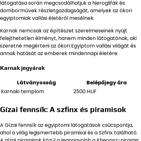
látogatása során megcsodálhatjuk a hieroglifák és
domborművek részletgazdagságát, amelyek az ókori
egyiptomiak vallási életéről mesélnek.
Karnak nemcsak az építészet szerelmeseinek nyújt
felejthetetlen élményt, hanem minden látogatónak, aki
szeretné megérteni az ókori Egyiptom vallási világát és
annak hatását az emberek mindennapi életére.
Karnak jegyárak
Látványosság
Belépőjegy ára
Karnaki templom
2500 HUF
Gízai fennsík: A szfinx és piramisok
A Gízai fennsík az egyiptomi látogatások csúcspontja,
ahol a világ legismertebb piramisai és a Szfinx található.
A gízai piramisok közül a legnagyobb a Kheopsz-piramis,