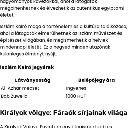
hagyományos kávézókkal, ahol a látogatók
megpihenhetnek és élvezhetik az autentikus egyiptomi
életet.
Iszlám Kairó maga a történelem és a kultúra találkozása,
ahol a látogatók elmerülhetnek az iszlám művészet és
építészet világában, és megismerhetik a helyiek
mindennapi életét. Ez a negyed minden utazónak
különleges élményt nyújt.
Iszlám Kairó jegyárak
Látványosság
Belépőjegy ára
Al-Azhar mecset
Ingyenes
Bab Zuweila
1000 HUF
Királyok völgye: Fáraók sírjainak világa
A Királyok Völgye Egyiptom egyik legismertebb és