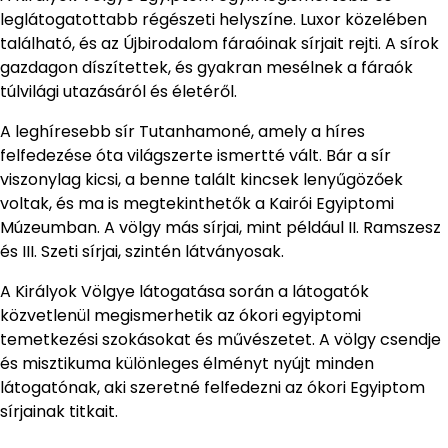
leglátogatottabb régészeti helyszíne. Luxor közelében
található, és az Újbirodalom fáraóinak sírjait rejti. A sírok
gazdagon díszítettek, és gyakran mesélnek a fáraók
túlvilági utazásáról és életéről.
A leghíresebb sír Tutanhamoné, amely a híres
felfedezése óta világszerte ismertté vált. Bár a sír
viszonylag kicsi, a benne talált kincsek lenyűgözőek
voltak, és ma is megtekinthetők a Kairói Egyiptomi
Múzeumban. A völgy más sírjai, mint például II. Ramszesz
és III. Szeti sírjai, szintén látványosak.
A Királyok Völgye látogatása során a látogatók
közvetlenül megismerhetik az ókori egyiptomi
temetkezési szokásokat és művészetet. A völgy csendje
és misztikuma különleges élményt nyújt minden
látogatónak, aki szeretné felfedezni az ókori Egyiptom
sírjainak titkait.