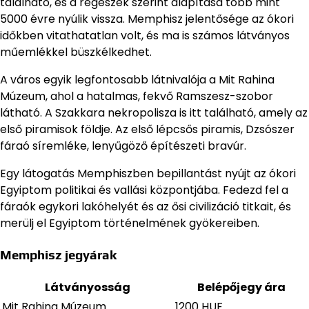
található, és a régészek szerint alapítása több mint
5000 évre nyúlik vissza. Memphisz jelentősége az ókori
időkben vitathatatlan volt, és ma is számos látványos
műemlékkel büszkélkedhet.
A város egyik legfontosabb látnivalója a Mit Rahina
Múzeum, ahol a hatalmas, fekvő Ramszesz-szobor
látható. A Szakkara nekropolisza is itt található, amely az
első piramisok földje. Az első lépcsős piramis, Dzsószer
fáraó síremléke, lenyűgöző építészeti bravúr.
Egy látogatás Memphiszben bepillantást nyújt az ókori
Egyiptom politikai és vallási központjába. Fedezd fel a
fáraók egykori lakóhelyét és az ősi civilizáció titkait, és
merülj el Egyiptom történelmének gyökereiben.
Memphisz jegyárak
Látványosság
Belépőjegy ára
Mit Rahina Múzeum
1200 HUF