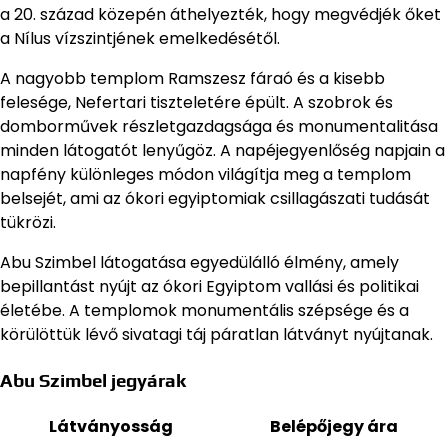
a 20. század közepén áthelyezték, hogy megvédjék őket
a Nílus vízszintjének emelkedésétől.
A nagyobb templom Ramszesz fáraó és a kisebb
felesége, Nefertari tiszteletére épült. A szobrok és
domborművek részletgazdagsága és monumentalitása
minden látogatót lenyűgöz. A napéjegyenlőség napjain a
napfény különleges módon világítja meg a templom
belsejét, ami az ókori egyiptomiak csillagászati tudását
tükrözi.
Abu Szimbel látogatása egyedülálló élmény, amely
bepillantást nyújt az ókori Egyiptom vallási és politikai
életébe. A templomok monumentális szépsége és a
körülöttük lévő sivatagi táj páratlan látványt nyújtanak.
Abu Szimbel jegyárak
Látványosság
Belépőjegy ára