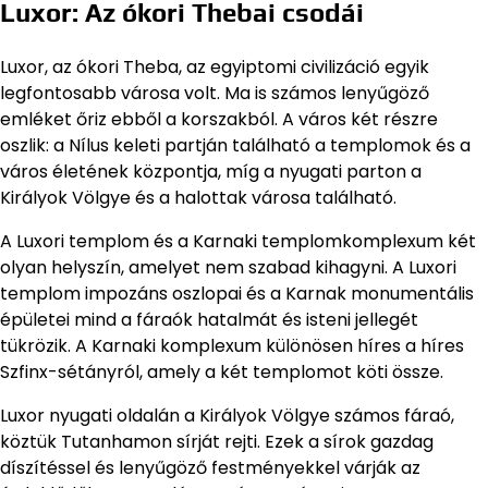
Luxor: Az ókori Thebai csodái
Luxor, az ókori Theba, az egyiptomi civilizáció egyik
legfontosabb városa volt. Ma is számos lenyűgöző
emléket őriz ebből a korszakból. A város két részre
oszlik: a Nílus keleti partján található a templomok és a
város életének központja, míg a nyugati parton a
Királyok Völgye és a halottak városa található.
A Luxori templom és a Karnaki templomkomplexum két
olyan helyszín, amelyet nem szabad kihagyni. A Luxori
templom impozáns oszlopai és a Karnak monumentális
épületei mind a fáraók hatalmát és isteni jellegét
tükrözik. A Karnaki komplexum különösen híres a híres
Szfinx-sétányról, amely a két templomot köti össze.
Luxor nyugati oldalán a Királyok Völgye számos fáraó,
köztük Tutanhamon sírját rejti. Ezek a sírok gazdag
díszítéssel és lenyűgöző festményekkel várják az