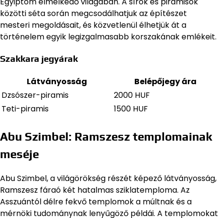
Egyiptom elmélkedő világában. A sírok és piramisok
közötti séta során megcsodálhatjuk az építészet
mesteri megoldásait, és közvetlenül élhetjük át a
történelem egyik legizgalmasabb korszakának emlékeit.
Szakkara jegyárak
Látványosság
Belépőjegy ára
Dzsószer-piramis
2000 HUF
Teti-piramis
1500 HUF
Abu Szimbel: Ramszesz templomainak
meséje
Abu Szimbel, a világörökség részét képező látványosság,
Ramszesz fáraó két hatalmas sziklatemploma. Az
Asszuántól délre fekvő templomok a múltnak és a
mérnöki tudománynak lenyűgöző példái. A templomokat