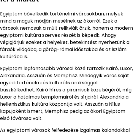
Egyiptom bővelkedik történelmi városokban, melyek
mind a maguk módján mesélnek az ókorról. Ezek a
városok nemcsak a múlt relikviáit őrzik, hanem a modern
egyiptomi kultúra szerves részét is képezik. Ahogy
végigjárjuk ezeket a helyeket, betekintést nyerhetünk a
fáraók világába, a görög-római időszakba és az iszlám
kultúrába is.
Egyiptom legfontosabb városai közé tartozik Kairó, Luxor,
Alexandria, Asszuán és Memphisz. Mindegyik város saját
egyedi történelmi és kulturális örökséggel
büszkélkedhet. Kairó híres a piramisok közelségéről, míg
Luxor a hatalmas templomairól és sírjairól. Alexandria a
hellenisztikus kultúra központja volt, Asszuán a Nílus
kapujaként ismert, Memphisz pedig az ókori Egyiptom
első fővárosa volt.
Az egyiptomi városok felfedezése izgalmas kalandokkal