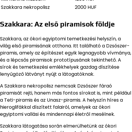
Szakkara nekropolisz
2000 HUF
Szakkara: Az első piramisok földje
Szakkara, az ókori egyiptomi temetkezési helyszín, a
világ első piramisának otthona. Itt található a Dzsószer-
piramis, amely az építészet egyik legnagyobb vívmánya,
és a lépcsős piramisok prototípusának tekinthető. A
sírok és temetkezési emlékhelyek gazdag díszítése
lenyűgöző látványt nyújt a látogatóknak.
A Szakkara nekropolisz nemcsak Dzsószer fáraó
piramisát rejti, hanem más fontos sírokat is, mint például
a Teti-piramis és az Unasz-piramis. A helyszín híres a
hieroglifákkal díszített falairól, amelyek az ókori
egyiptomi vallási és mindennapi életről mesélnek.
Szakkara látogatása során elmerülhetünk az ókori