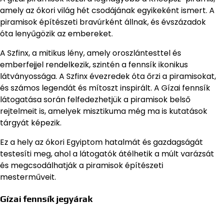
amely az ókori világ hét csodájának egyikeként ismert. A
piramisok építészeti bravúrként állnak, és évszázadok
óta lenyűgözik az embereket.
A Szfinx, a mitikus lény, amely oroszlántesttel és
emberfejjel rendelkezik, szintén a fennsík ikonikus
látványossága. A Szfinx évezredek óta őrzi a piramisokat,
és számos legendát és mítoszt inspirált. A Gízai fennsík
látogatása során felfedezhetjük a piramisok belső
rejtelmeit is, amelyek misztikuma még ma is kutatások
tárgyát képezik.
Ez a hely az ókori Egyiptom hatalmát és gazdagságát
testesíti meg, ahol a látogatók átélhetik a múlt varázsát
és megcsodálhatják a piramisok építészeti
mesterműveit.
Gízai fennsík jegyárak