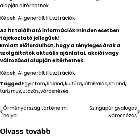
alapján eltérhetnek.
Képek: AI generált illusztrációk
Az itt található információk minden esetben
tájékoztató jellegűek!
Emiatt előfordulhat, hogy a tényleges árak a
szolgáltatók aktuális ajánlatai, akciói vagy
változásai alapján eltérhetnek.
Képek: AI generált illusztrációk
Tagged
Egyiptom
,
kaland
,
kultúra
,
látnivalók
,
strand
,
turizmus
,
utazás
,
városnézés
Örményország történelmi
Szingapúr gyalogos
Bejegyzés
helyei
városnézés
navigáció
Olvass tovább