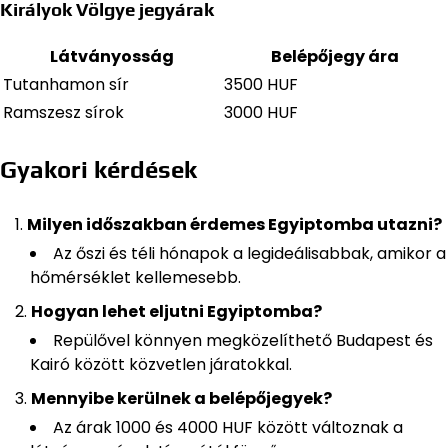
Királyok Völgye jegyárak
Látványosság
Belépőjegy ára
Tutanhamon sír
3500 HUF
Ramszesz sírok
3000 HUF
Gyakori kérdések
Milyen időszakban érdemes Egyiptomba utazni?
Az őszi és téli hónapok a legideálisabbak, amikor a
hőmérséklet kellemesebb.
Hogyan lehet eljutni Egyiptomba?
Repülővel könnyen megközelíthető Budapest és
Kairó között közvetlen járatokkal.
Mennyibe kerülnek a belépőjegyek?
Az árak 1000 és 4000 HUF között változnak a