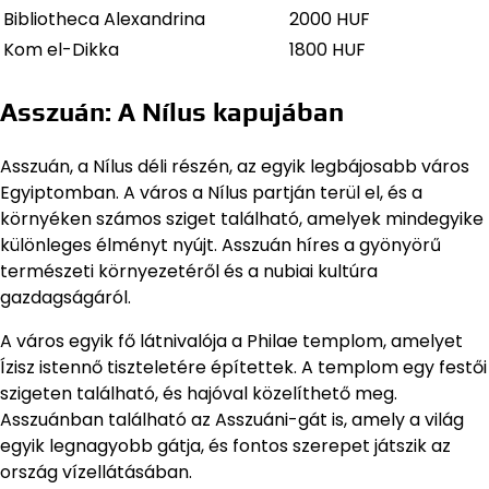
Bibliotheca Alexandrina
2000 HUF
Kom el-Dikka
1800 HUF
Asszuán: A Nílus kapujában
Asszuán, a Nílus déli részén, az egyik legbájosabb város
Egyiptomban. A város a Nílus partján terül el, és a
környéken számos sziget található, amelyek mindegyike
különleges élményt nyújt. Asszuán híres a gyönyörű
természeti környezetéről és a nubiai kultúra
gazdagságáról.
A város egyik fő látnivalója a Philae templom, amelyet
Ízisz istennő tiszteletére építettek. A templom egy festői
szigeten található, és hajóval közelíthető meg.
Asszuánban található az Asszuáni-gát is, amely a világ
egyik legnagyobb gátja, és fontos szerepet játszik az
ország vízellátásában.