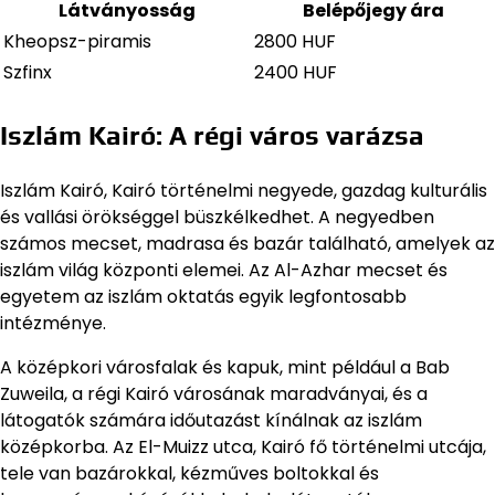
Látványosság
Belépőjegy ára
Kheopsz-piramis
2800 HUF
Szfinx
2400 HUF
Iszlám Kairó: A régi város varázsa
Iszlám Kairó, Kairó történelmi negyede, gazdag kulturális
és vallási örökséggel büszkélkedhet. A negyedben
számos mecset, madrasa és bazár található, amelyek az
iszlám világ központi elemei. Az Al-Azhar mecset és
egyetem az iszlám oktatás egyik legfontosabb
intézménye.
A középkori városfalak és kapuk, mint például a Bab
Zuweila, a régi Kairó városának maradványai, és a
látogatók számára időutazást kínálnak az iszlám
középkorba. Az El-Muizz utca, Kairó fő történelmi utcája,
tele van bazárokkal, kézműves boltokkal és