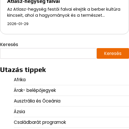
Atlasz-hegység falvai
Az Atlasz-hegység festői falvai elrejtik a berber kultúra
kincseit, ahol a hagyományok és a természet…
2026-01-29
Keresés
Keresés
Utazás tippek
Afrika
Árak- belépőjegyek
Ausztrália és Óceánia
Ázsia
Családbarát programok