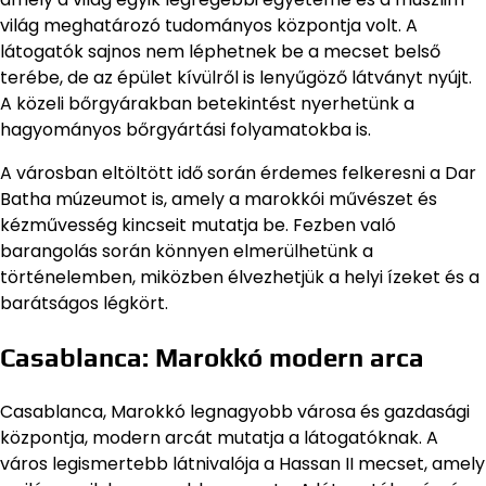
világ meghatározó tudományos központja volt. A
látogatók sajnos nem léphetnek be a mecset belső
terébe, de az épület kívülről is lenyűgöző látványt nyújt.
A közeli bőrgyárakban betekintést nyerhetünk a
hagyományos bőrgyártási folyamatokba is.
A városban eltöltött idő során érdemes felkeresni a Dar
Batha múzeumot is, amely a marokkói művészet és
kézművesség kincseit mutatja be. Fezben való
barangolás során könnyen elmerülhetünk a
történelemben, miközben élvezhetjük a helyi ízeket és a
barátságos légkört.
Casablanca: Marokkó modern arca
Casablanca, Marokkó legnagyobb városa és gazdasági
központja, modern arcát mutatja a látogatóknak. A
város legismertebb látnivalója a Hassan II mecset, amely