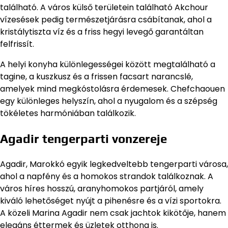
található. A város külső területein található Akchour
vízesések pedig természetjárásra csábítanak, ahol a
kristálytiszta víz és a friss hegyi levegő garantáltan
felfrissít.
A helyi konyha különlegességei között megtalálható a
tagine, a kuszkusz és a frissen facsart narancslé,
amelyek mind megkóstolásra érdemesek. Chefchaouen
egy különleges helyszín, ahol a nyugalom és a szépség
tökéletes harmóniában találkozik.
Agadir tengerparti vonzereje
Agadir, Marokkó egyik legkedveltebb tengerparti városa,
ahol a napfény és a homokos strandok találkoznak. A
város híres hosszú, aranyhomokos partjáról, amely
kiváló lehetőséget nyújt a pihenésre és a vízi sportokra.
A közeli Marina Agadir nem csak jachtok kikötője, hanem
elegáns éttermek és üzletek otthona is.