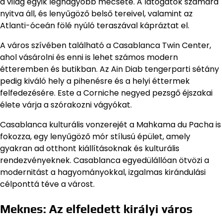
a világ egyik legnagyobb mecsete. A látogatók számára
nyitva áll, és lenyűgöző belső tereivel, valamint az
Atlanti-óceán fölé nyúló teraszával kápráztat el.
A város szívében található a Casablanca Twin Center,
ahol vásárolni és enni is lehet számos modern
étteremben és butikban. Az Ain Diab tengerparti sétány
pedig kiváló hely a pihenésre és a helyi éttermek
felfedezésére. Este a Corniche negyed pezsgő éjszakai
élete várja a szórakozni vágyókat.
Casablanca kulturális vonzerejét a Mahkama du Pacha is
fokozza, egy lenyűgöző mór stílusú épület, amely
gyakran ad otthont kiállításoknak és kulturális
rendezvényeknek. Casablanca egyedülállóan ötvözi a
modernitást a hagyományokkal, izgalmas kirándulási
célponttá téve a várost.
Meknes: Az elfeledett királyi város