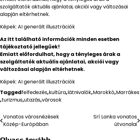
szolgáltatók aktuális ajánlatai, akciói vagy változásai
alapján eltérhetnek.
Képek: AI generált illusztrációk
Az itt található információk minden esetben
tájékoztató jellegűek!
Emiatt előfordulhat, hogy a tényleges árak a
szolgáltatók aktuális ajánlatai, akciói vagy
változásai alapján eltérhetnek.
Képek: AI generált illusztrációk
Tagged
felfedezés
,
kultúra
,
látnivalók
,
Marokkó
,
Marrákes
,
turizmus
,
utazás
,
városok
Vonatos városnézések
Srí Lanka vonatos
Bejegyzés
Közép-Európában
útvonalai
navigáció
Olvass tovább