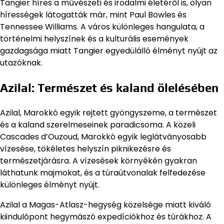
Tangier híres a művészeti és irodalmi életéről is, olyan
hírességek látogatták már, mint Paul Bowles és
Tennessee Williams. A város különleges hangulata, a
történelmi helyszínek és a kulturális események
gazdagsága miatt Tangier egyedülálló élményt nyújt az
utazóknak.
Azilal: Természet és kaland ölelésében
Azilal, Marokkó egyik rejtett gyöngyszeme, a természet
és a kaland szerelmeseinek paradicsoma. A közeli
Cascades d’Ouzoud, Marokkó egyik leglátványosabb
vízesése, tökéletes helyszín piknikezésre és
természetjárásra. A vízesések környékén gyakran
láthatunk majmokat, és a túraútvonalak felfedezése
különleges élményt nyújt.
Azilal a Magas-Atlasz-hegység közelsége miatt kiváló
kiindulópont hegymászó expedíciókhoz és túrákhoz. A