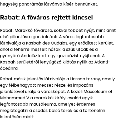
hegység panorámás látványa kísér bennünket.
Rabat: A főváros rejtett kincsei
Rabat, Marokkó fővárosa, sokkal többet nyújt, mint amit
első pillantásra gondolnánk. A város legfontosabb
látnivalója a Kasbah des Oudaias, egy erődített kerület,
ahol a fehérre meszelt házak, a szűk utcák és a
gyönyörű Andalúz kert egy igazi oázist nyújtanak. A
Kasbah területéről lenyűgöző kilátás nyílik az Atlanti-
óceánra.
Rabat másik jelentős látnivalója a Hassan torony, amely
egy félbehagyott mecset része, és impozáns
jelenlétével uralja a városképet. A közeli Mausoleum of
Mohammed V a marokkói királyi család egyik
legfontosabb mauzóleuma, amelyet érdemes
meglátogatni a csodás belső terek és a történelmi
jelentőség miatt.