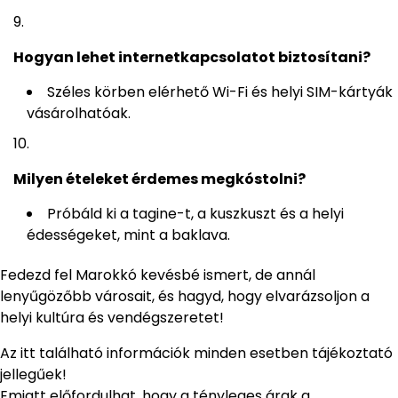
Hogyan lehet internetkapcsolatot biztosítani?
Széles körben elérhető Wi-Fi és helyi SIM-kártyák
vásárolhatóak.
Milyen ételeket érdemes megkóstolni?
Próbáld ki a tagine-t, a kuszkuszt és a helyi
édességeket, mint a baklava.
Fedezd fel Marokkó kevésbé ismert, de annál
lenyűgözőbb városait, és hagyd, hogy elvarázsoljon a
helyi kultúra és vendégszeretet!
Az itt található információk minden esetben tájékoztató
jellegűek!
Emiatt előfordulhat, hogy a tényleges árak a