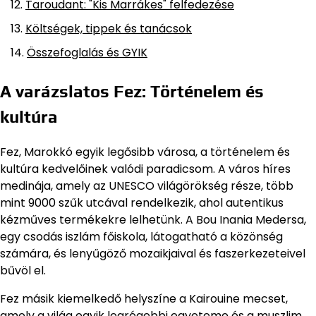
Taroudant: "Kis Marrákes" felfedezése
Költségek, tippek és tanácsok
Összefoglalás és GYIK
A varázslatos Fez: Történelem és
kultúra
Fez, Marokkó egyik legősibb városa, a történelem és
kultúra kedvelőinek valódi paradicsom. A város híres
medinája, amely az UNESCO világörökség része, több
mint 9000 szűk utcával rendelkezik, ahol autentikus
kézműves termékekre lelhetünk. A Bou Inania Medersa,
egy csodás iszlám főiskola, látogatható a közönség
számára, és lenyűgöző mozaikjaival és faszerkezeteivel
bűvöl el.
Fez másik kiemelkedő helyszíne a Kairouine mecset,
amely a világ egyik legrégebbi egyeteme és a muszlim