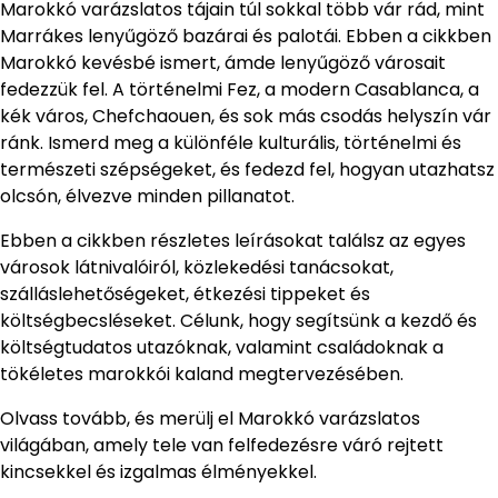
Marokkó varázslatos tájain túl sokkal több vár rád, mint
Marrákes lenyűgöző bazárai és palotái. Ebben a cikkben
Marokkó kevésbé ismert, ámde lenyűgöző városait
fedezzük fel. A történelmi Fez, a modern Casablanca, a
kék város, Chefchaouen, és sok más csodás helyszín vár
ránk. Ismerd meg a különféle kulturális, történelmi és
természeti szépségeket, és fedezd fel, hogyan utazhatsz
olcsón, élvezve minden pillanatot.
Ebben a cikkben részletes leírásokat találsz az egyes
városok látnivalóiról, közlekedési tanácsokat,
szálláslehetőségeket, étkezési tippeket és
költségbecsléseket. Célunk, hogy segítsünk a kezdő és
költségtudatos utazóknak, valamint családoknak a
tökéletes marokkói kaland megtervezésében.
Olvass tovább, és merülj el Marokkó varázslatos
világában, amely tele van felfedezésre váró rejtett
kincsekkel és izgalmas élményekkel.