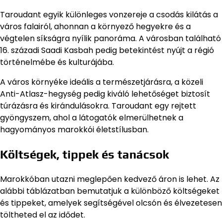
Taroudant egyik különleges vonzereje a csodás kilátás a
város falairól, ahonnan a környező hegyekre és a
végtelen síkságra nyílik panoráma. A városban található
16. századi Saadi Kasbah pedig betekintést nyújt a régió
történelmébe és kulturájába.
A város környéke ideális a természetjárásra, a közeli
Anti-Atlasz-hegység pedig kiváló lehetőséget biztosít
túrázásra és kirándulásokra. Taroudant egy rejtett
gyöngyszem, ahol a látogatók elmerülhetnek a
hagyományos marokkói életstílusban.
Költségek, tippek és tanácsok
Marokkóban utazni meglepően kedvező áron is lehet. Az
alábbi táblázatban bemutatjuk a különböző költségeket
és tippeket, amelyek segítségével olcsón és élvezetesen
töltheted el az idődet.