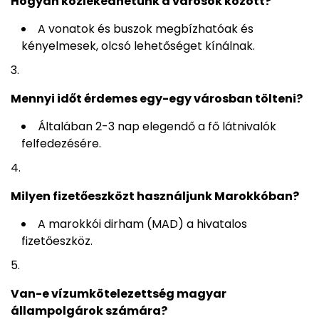
Hogyan közlekedhetünk a városok között?
A vonatok és buszok megbízhatóak és
kényelmesek, olcsó lehetőséget kínálnak.
Mennyi időt érdemes egy-egy városban tölteni?
Általában 2-3 nap elegendő a fő látnivalók
felfedezésére.
Milyen fizetőeszközt használjunk Marokkóban?
A marokkói dirham (MAD) a hivatalos
fizetőeszköz.
Van-e vízumkötelezettség magyar
állampolgárok számára?