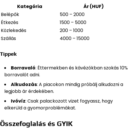
Kategória
Ár (HUF)
Belépők
500 – 2000
Étkezés
1500 – 5000
Közlekedés
200 – 1000
Szállás
4000 – 15000
Tippek
Borravaló
: Éttermekben és kávézókban szokás 10%
borravalót adni.
Alkudozás
: A piacokon mindig próbálj alkudozni a
legjobb ár érdekében.
Ivóvíz
: Csak palackozott vizet fogyassz, hogy
elkerüld a gyomorproblémákat.
Összefoglalás és GYIK