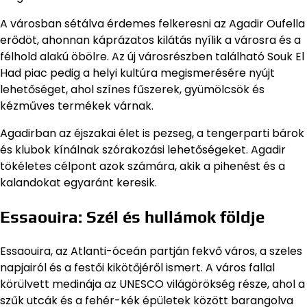
A városban sétálva érdemes felkeresni az Agadir Oufella
erődöt, ahonnan káprázatos kilátás nyílik a városra és a
félhold alakú öbölre. Az új városrészben található Souk El
Had piac pedig a helyi kultúra megismerésére nyújt
lehetőséget, ahol színes fűszerek, gyümölcsök és
kézműves termékek várnak.
Agadirban az éjszakai élet is pezseg, a tengerparti bárok
és klubok kínálnak szórakozási lehetőségeket. Agadir
tökéletes célpont azok számára, akik a pihenést és a
kalandokat egyaránt keresik.
Essaouira: Szél és hullámok földje
Essaouira, az Atlanti-óceán partján fekvő város, a szeles
napjairól és a festői kikötőjéről ismert. A város fallal
körülvett medinája az UNESCO világörökség része, ahol a
szűk utcák és a fehér-kék épületek között barangolva