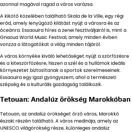
azonnal magával ragad a város varázsa.
A kikötő közelében található Skala de la Ville, egy régi
erőd, amely lenyűgöző kilátást nyújt a városra és az
óceánra. Essaouira híres a zenei fesztiváljairól is, mint a
Gnaoua World Music Festival, amely minden évben
vonzza a látogatókat a világ minden tájáról.
A város környéke kiváló lehetőséget nyújt a szörfözésre
és a kiteszörfözésre, hiszen a szél és a hullámok ideális
környezetet biztosítanak a sportok szerelmeseinek.
Essaouira egy igazi gyöngyszem, ahol a természeti
szépség és a kulturális gazdagság találkozik.
Tetouan: Andalúz örökség Marokkóban
Tetouan, az andalúz örökséget őrző város, Marokkó
északi részén található. A város medinája, amely az
UNESCO világörökség része, különleges andalúz