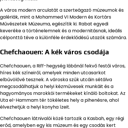
A város modern arculatát a szerteágazó múzeumok és
galériák, mint a Mohammed VI Modern és Kortárs
Művészetek Múzeuma, egészítik ki. Rabat egyedi
keveréke a történelemnek és a modernitásnak, ideális
célponttá téve a különféle érdeklődésű utazók számára.
Chefchaouen: A kék város csodája
Chefchaouen, a Riff-hegység lábánál fekvő festői város,
híres kék színeiről, amelyek minden utcasarkot
elbűvölővé tesznek. A városka szűk utcáin sétálva
megcsodálhatjuk a helyi kézművesek munkáit és a
hagyományos marokkói termékeket kínáló boltokat. Az
Uta el-Hammam tér tökéletes hely a pihenésre, ahol
élvezhetjük a helyi konyha ízeit.
Chefchaouen látnivalói közé tartozik a Kasbah, egy régi
erőd, amelyben egy kis múzeum és egy csodás kert