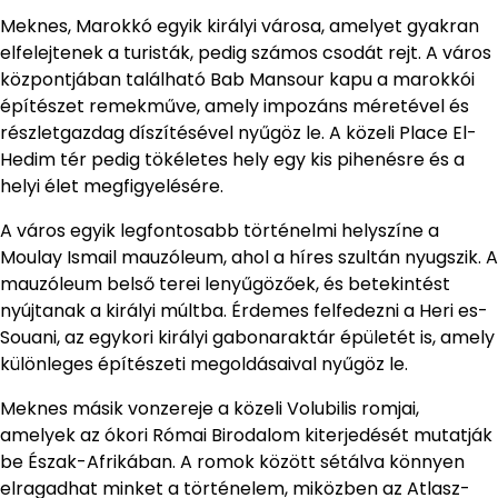
Meknes, Marokkó egyik királyi városa, amelyet gyakran
elfelejtenek a turisták, pedig számos csodát rejt. A város
központjában található Bab Mansour kapu a marokkói
építészet remekműve, amely impozáns méretével és
részletgazdag díszítésével nyűgöz le. A közeli Place El-
Hedim tér pedig tökéletes hely egy kis pihenésre és a
helyi élet megfigyelésére.
A város egyik legfontosabb történelmi helyszíne a
Moulay Ismail mauzóleum, ahol a híres szultán nyugszik. A
mauzóleum belső terei lenyűgözőek, és betekintést
nyújtanak a királyi múltba. Érdemes felfedezni a Heri es-
Souani, az egykori királyi gabonaraktár épületét is, amely
különleges építészeti megoldásaival nyűgöz le.
Meknes másik vonzereje a közeli Volubilis romjai,
amelyek az ókori Római Birodalom kiterjedését mutatják
be Észak-Afrikában. A romok között sétálva könnyen
elragadhat minket a történelem, miközben az Atlasz-