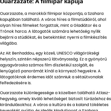
Ouarzazate: A filmipar kapuja
Ouarzazate, a marokkói filmipar központja, a Szahara
kapujában található. A város híres a filmstúdióiról, ahol
olyan híres filmeket forgattak, mint a Gladiátor és a
Trónok harca. A látogatók számára lehetőség nyílik
bejárni a stúdiókat, és betekintést nyerni a filmkészítés
világába.
Az Ait Benhaddou, egy közeli, UNESCO világörökségi
helyszín, szintén népszerű látványosság. Ez a gyönyörű
agyagvároska számos film díszletéül szolgált, és
lenyűgöző panorámát kínál a környező hegyekre. A
látogatóknak érdemes időt szánniuk a sétaútvonalak
felfedezésére is.
Ouarzazate különlegessége a közelben található Atlasz-
hegység, amely kiváló lehetőséget biztosít túrázáshoz és
kirándulásokhoz. A város a kultúra és a kaland tökéletes
keverékét nyújtja, és ideális kiindulópont a Szahara