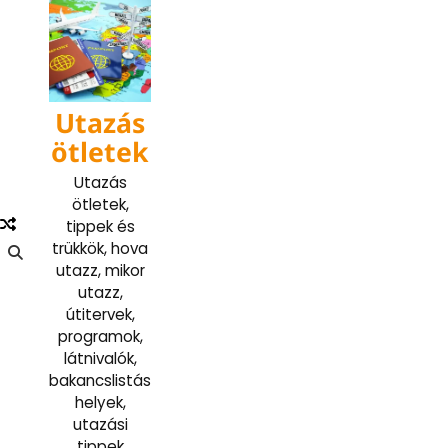
Skip
to
content
Utazás
ötletek
Utazás
ötletek,
tippek és
trükkök, hova
utazz, mikor
utazz,
útitervek,
programok,
látnivalók,
bakancslistás
helyek,
utazási
tippek