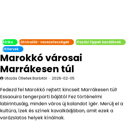
Afrika
Látnivalók- nevezetességek
Utazási tippek kezdőknek
Útitervek
Marokkó városai
Marrákesen túl
Utazás Ötletek Barbitól
2026-02-05
Fedezd fel Marokkó rejtett kincseit Marrákesen túl!
Essaouira tengerparti bájától Fez történelmi
labirintusáig, minden város új kalandot ígér. Merülj el a
kultúra, ízek és színek kavalkádjában, amit ezek a
varázslatos helyek kínálnak.