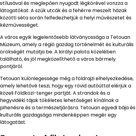
stílusával és meglepően nyugodt légkörével vonzza a
látogatókat. A szűk utcák és a fehérre meszelt házak
közötti séta során felfedezhetjük a helyi művészetet és
kézművességet.
A város egyik legjelentősebb látványossága a Tetouan
Múzeum, amely a régió gazdag történelmét és kulturális
örökségét mutatja be. A királyi palota közelében
található, és jól megközelíthető a város bármely
pontjáról.
Tetouan különlegessége még a földrajzi elhelyezkedése,
amely lehetővé teszi, hogy egy rövid autóúttal elérjük a
közeli Földközi-tenger partját. A strandok és a
hegyvidéki tájak tökéletes lehetőséget kínálnak a
pihenésre és a természetjárásra. Tetouan egyedi bája és
kulturális gazdagsága mindenképpen megér egy
látogatást.