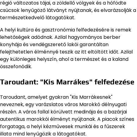
régió változatos tájai, a zöldellő völgyek és a hófödte
csúcsok lenyűgöző látványt nyújtanak, és elvarázsolják a
természetkedvelő látogatókat.
A helyi kultúra és gasztronómia felfedezésére is remek
lehetőségek adódnak. Azilal hagyományos berber
konyhája és vendégszerető lakói garantáltan
felejthetetlen élménnyé teszik az itt eltöltött időt. Azilal
egy különleges helyszín, ahol a természet és a kaland
összefonódik.
Taroudant: "Kis Marrákes" felfedezése
Taroudant, amelyet gyakran "Kis Marrákesnek"
neveznek, egy varázslatos város Marokkó délnyugati
részén. A város fallal körülvett medinája és a bazárjai
autentikus marokkói élményt nyújtanak. A piacok színes
forgataga, a helyi kézművesek munkái és a fűszerek
illata mind lenyűgözik a látogatókat.