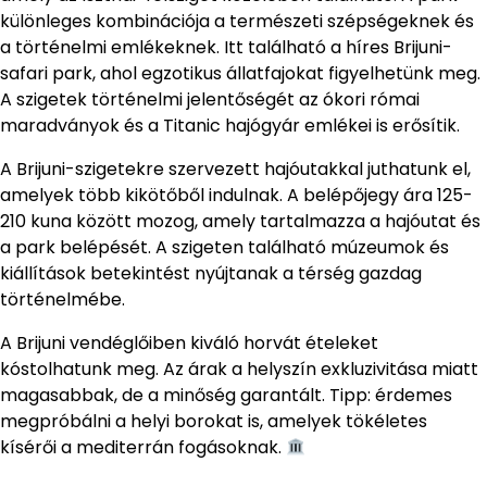
különleges kombinációja a természeti szépségeknek és
a történelmi emlékeknek. Itt található a híres Brijuni-
safari park, ahol egzotikus állatfajokat figyelhetünk meg.
A szigetek történelmi jelentőségét az ókori római
maradványok és a Titanic hajógyár emlékei is erősítik.
A Brijuni-szigetekre szervezett hajóutakkal juthatunk el,
amelyek több kikötőből indulnak. A belépőjegy ára 125-
210 kuna között mozog, amely tartalmazza a hajóutat és
a park belépését. A szigeten található múzeumok és
kiállítások betekintést nyújtanak a térség gazdag
történelmébe.
A Brijuni vendéglőiben kiváló horvát ételeket
kóstolhatunk meg. Az árak a helyszín exkluzivitása miatt
magasabbak, de a minőség garantált. Tipp: érdemes
megpróbálni a helyi borokat is, amelyek tökéletes
kísérői a mediterrán fogásoknak.