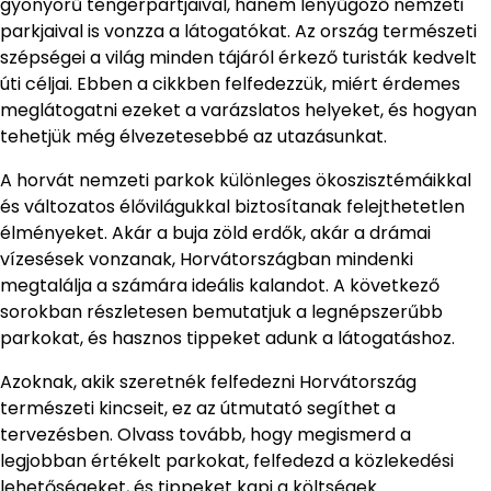
gyönyörű tengerpartjaival, hanem lenyűgöző nemzeti
parkjaival is vonzza a látogatókat. Az ország természeti
szépségei a világ minden tájáról érkező turisták kedvelt
úti céljai. Ebben a cikkben felfedezzük, miért érdemes
meglátogatni ezeket a varázslatos helyeket, és hogyan
tehetjük még élvezetesebbé az utazásunkat.
A horvát nemzeti parkok különleges ökoszisztémáikkal
és változatos élővilágukkal biztosítanak felejthetetlen
élményeket. Akár a buja zöld erdők, akár a drámai
vízesések vonzanak, Horvátországban mindenki
megtalálja a számára ideális kalandot. A következő
sorokban részletesen bemutatjuk a legnépszerűbb
parkokat, és hasznos tippeket adunk a látogatáshoz.
Azoknak, akik szeretnék felfedezni Horvátország
természeti kincseit, ez az útmutató segíthet a
tervezésben. Olvass tovább, hogy megismerd a
legjobban értékelt parkokat, felfedezd a közlekedési
lehetőségeket, és tippeket kapj a költségek