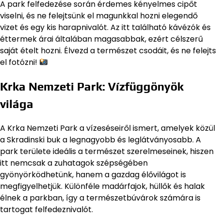
A park felfedezése során érdemes kényelmes cipőt
viselni, és ne felejtsünk el magunkkal hozni elegendő
vizet és egy kis harapnivalót. Az itt található kávézók és
éttermek árai általában magasabbak, ezért célszerű
saját ételt hozni. Élvezd a természet csodáit, és ne felejts
el fotózni!
Krka Nemzeti Park: Vízfüggönyök
világa
A Krka Nemzeti Park a vízeséseiről ismert, amelyek közül
a Skradinski buk a legnagyobb és leglátványosabb. A
park területe ideális a természet szerelmeseinek, hiszen
itt nemcsak a zuhatagok szépségében
gyönyörködhetünk, hanem a gazdag élővilágot is
megfigyelhetjük. Különféle madárfajok, hüllők és halak
élnek a parkban, így a természetbúvárok számára is
tartogat felfedeznivalót.