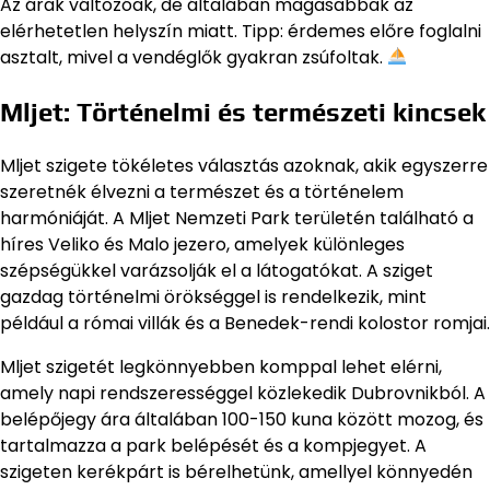
Az árak változóak, de általában magasabbak az
elérhetetlen helyszín miatt. Tipp: érdemes előre foglalni
asztalt, mivel a vendéglők gyakran zsúfoltak.
Mljet: Történelmi és természeti kincsek
Mljet szigete tökéletes választás azoknak, akik egyszerre
szeretnék élvezni a természet és a történelem
harmóniáját. A Mljet Nemzeti Park területén található a
híres Veliko és Malo jezero, amelyek különleges
szépségükkel varázsolják el a látogatókat. A sziget
gazdag történelmi örökséggel is rendelkezik, mint
például a római villák és a Benedek-rendi kolostor romjai.
Mljet szigetét legkönnyebben komppal lehet elérni,
amely napi rendszerességgel közlekedik Dubrovnikból. A
belépőjegy ára általában 100-150 kuna között mozog, és
tartalmazza a park belépését és a kompjegyet. A
szigeten kerékpárt is bérelhetünk, amellyel könnyedén