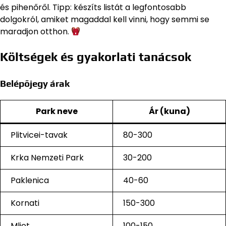
és pihenőről. Tipp: készíts listát a legfontosabb
dolgokról, amiket magaddal kell vinni, hogy semmi se
maradjon otthon.
Költségek és gyakorlati tanácsok
Belépőjegy árak
Park neve
Ár (kuna)
Plitvicei-tavak
80-300
Krka Nemzeti Park
30-200
Paklenica
40-60
Kornati
150-300
Mljet
100-150