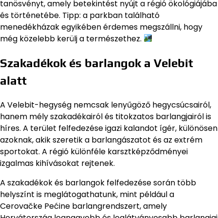
tanösvényt, amely betekintést nyújt a régió ökológiájába
és történetébe. Tipp: a parkban található
menedékházak egyikében érdemes megszállni, hogy
még közelebb kerülj a természethez.
Szakadékok és barlangok a Velebit
alatt
A Velebit-hegység nemcsak lenyűgöző hegycsúcsairól,
hanem mély szakadékairól és titokzatos barlangjairól is
híres. A terület felfedezése igazi kalandot ígér, különösen
azoknak, akik szeretik a barlangászatot és az extrém
sportokat. A régió különféle karsztképződményei
izgalmas kihívásokat rejtenek.
A szakadékok és barlangok felfedezése során több
helyszínt is meglátogathatunk, mint például a
Cerovačke Pećine barlangrendszert, amely
Horvátország legnagyobb és leglátványosabb barlangjai