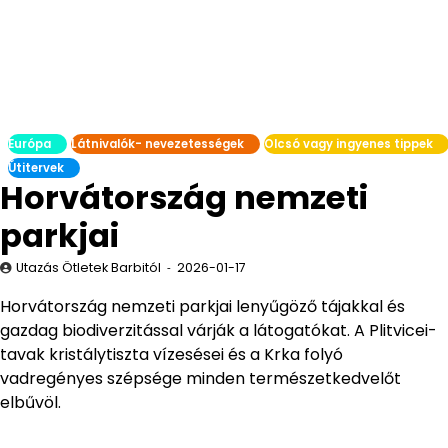
Európa
Látnivalók- nevezetességek
Olcsó vagy ingyenes tippek
Útitervek
Horvátország nemzeti
parkjai
Utazás Ötletek Barbitól
2026-01-17
Horvátország nemzeti parkjai lenyűgöző tájakkal és
gazdag biodiverzitással várják a látogatókat. A Plitvicei-
tavak kristálytiszta vízesései és a Krka folyó
vadregényes szépsége minden természetkedvelőt
elbűvöl.