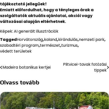
tájékoztató jellegűek!
Emiatt előfordulhat, hogy a tényleges árak a
szolgáltatók aktuális ajánlatai, akciói vagy
változásai alapján eltérhetnek.
Képek: AI generált illusztrációk
Tagged
Horvátország
,
kaland
,
kirándulás
,
nemzeti park
,
szabadtéri program
,
természet
,
turizmus
,
védett területek
Plitvicei-tavak fotózási
Bejegyzés
Madeira botanikus kertjei
tippek
navigáció
Olvass tovább