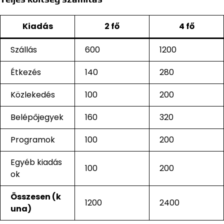
Kiadás
2 fő
4 fő
Szállás
600
1200
Étkezés
140
280
Közlekedés
100
200
Belépőjegyek
160
320
Programok
100
200
Egyéb kiadás
100
200
ok
Összesen (k
1200
2400
una)