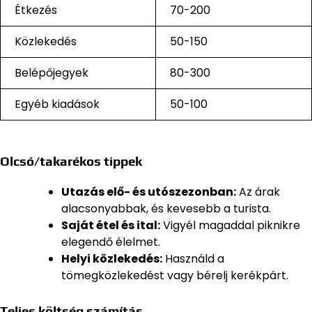
Étkezés
70-200
Közlekedés
50-150
Belépőjegyek
80-300
Egyéb kiadások
50-100
Olcsó/takarékos tippek
Utazás elő- és utószezonban:
Az árak
alacsonyabbak, és kevesebb a turista.
Saját étel és ital:
Vigyél magaddal piknikre
elegendő élelmet.
Helyi közlekedés:
Használd a
tömegközlekedést vagy bérelj kerékpárt.
Teljes költség számítás