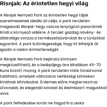
Risnjak: Az érintetlen hegyi világ
A Risnjak Nemzeti Park az érintetlen hegyi tájak
szerelmeseinek ideális úti célja. A park területén
magasodó Risnjak-hegy csúcsa lenyűgöző panorámát
kínál a környező vidékre. A terület gazdag növény- és
állatvilága vonzza a természetbúvárokat és a túrázókat
egyaránt. A park különlegessége, hogy itt élhetjük át
igazán a vadon érintetlenségét.
A Risnjak Nemzeti Park bejárata könnyen
megközelíthető, és a belépőjegy ára általában 45-70
kuna között mozog. A park területén több túraútvonal
található, amelyek változatos nehézségi szinteken
kínálnak kihívásokat. Érdemes előre megtervezni az
útvonalat, és elegendő ivóvizet és élelmiszert magunkkal
vinni.
A park felfedezése során ne hagyd ki a Leska