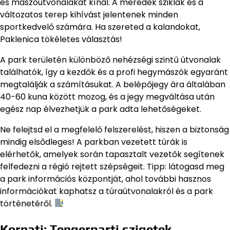
és mászóútvonalakat kínál. A meredek sziklák és a
változatos terep kihívást jelentenek minden
sportkedvelő számára. Ha szereted a kalandokat,
Paklenica tökéletes választás!
A park területén különböző nehézségi szintű útvonalak
találhatók, így a kezdők és a profi hegymászók egyaránt
megtalálják a számításukat. A belépőjegy ára általában
40-60 kuna között mozog, és a jegy megváltása után
egész nap élvezhetjük a park adta lehetőségeket.
Ne felejtsd el a megfelelő felszerelést, hiszen a biztonság
mindig elsődleges! A parkban vezetett túrák is
elérhetők, amelyek során tapasztalt vezetők segítenek
felfedezni a régió rejtett szépségeit. Tipp: látogasd meg
a park információs központját, ahol további hasznos
információkat kaphatsz a túraútvonalakról és a park
történetéről.
Kornati: Tengerparti szigetek