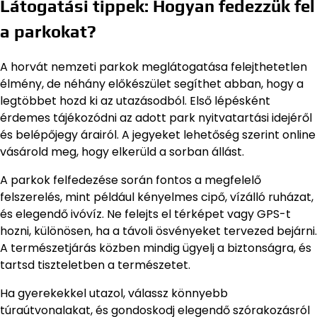
Látogatási tippek: Hogyan fedezzük fel
a parkokat?
A horvát nemzeti parkok meglátogatása felejthetetlen
élmény, de néhány előkészület segíthet abban, hogy a
legtöbbet hozd ki az utazásodból. Első lépésként
érdemes tájékozódni az adott park nyitvatartási idejéről
és belépőjegy árairól. A jegyeket lehetőség szerint online
vásárold meg, hogy elkerüld a sorban állást.
A parkok felfedezése során fontos a megfelelő
felszerelés, mint például kényelmes cipő, vízálló ruházat,
és elegendő ivóvíz. Ne felejts el térképet vagy GPS-t
hozni, különösen, ha a távoli ösvényeket tervezed bejárni.
A természetjárás közben mindig ügyelj a biztonságra, és
tartsd tiszteletben a természetet.
Ha gyerekekkel utazol, válassz könnyebb
túraútvonalakat, és gondoskodj elegendő szórakozásról