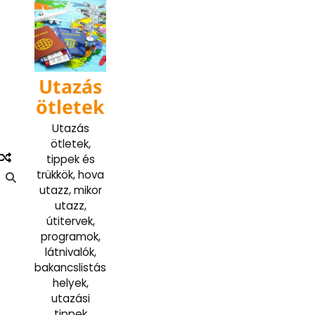
Skip
to
content
Utazás
ötletek
Utazás
ötletek,
tippek és
trükkök, hova
utazz, mikor
utazz,
útitervek,
programok,
látnivalók,
bakancslistás
helyek,
utazási
tippek