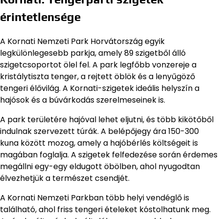
érintetlensége
A Kornati Nemzeti Park Horvátország egyik
legkülönlegesebb parkja, amely 89 szigetből álló
szigetcsoportot ölel fel. A park legfőbb vonzereje a
kristálytiszta tenger, a rejtett öblök és a lenyűgöző
tengeri élővilág. A Kornati-szigetek ideális helyszín a
hajósok és a búvárkodás szerelmeseinek is.
A park területére hajóval lehet eljutni, és több kikötőből
indulnak szervezett túrák. A belépőjegy ára 150-300
kuna között mozog, amely a hajóbérlés költségeit is
magában foglalja. A szigetek felfedezése során érdemes
megállni egy-egy eldugott öbölben, ahol nyugodtan
élvezhetjük a természet csendjét.
A Kornati Nemzeti Parkban több helyi vendéglő is
található, ahol friss tengeri ételeket kóstolhatunk meg.