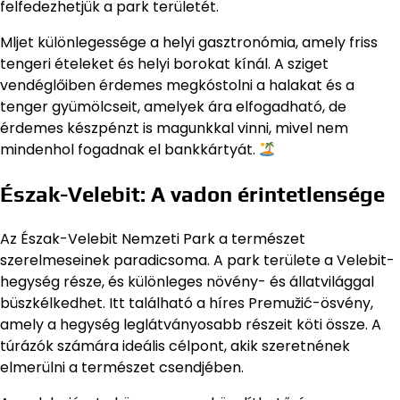
felfedezhetjük a park területét.
Mljet különlegessége a helyi gasztronómia, amely friss
tengeri ételeket és helyi borokat kínál. A sziget
vendéglőiben érdemes megkóstolni a halakat és a
tenger gyümölcseit, amelyek ára elfogadható, de
érdemes készpénzt is magunkkal vinni, mivel nem
mindenhol fogadnak el bankkártyát.
Észak-Velebit: A vadon érintetlensége
Az Észak-Velebit Nemzeti Park a természet
szerelmeseinek paradicsoma. A park területe a Velebit-
hegység része, és különleges növény- és állatvilággal
büszkélkedhet. Itt található a híres Premužić-ösvény,
amely a hegység leglátványosabb részeit köti össze. A
túrázók számára ideális célpont, akik szeretnének
elmerülni a természet csendjében.