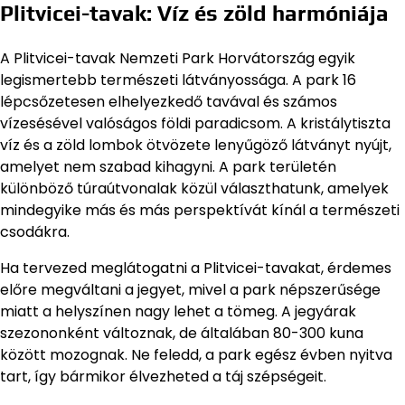
Plitvicei-tavak: Víz és zöld harmóniája
A Plitvicei-tavak Nemzeti Park Horvátország egyik
legismertebb természeti látványossága. A park 16
lépcsőzetesen elhelyezkedő tavával és számos
vízesésével valóságos földi paradicsom. A kristálytiszta
víz és a zöld lombok ötvözete lenyűgöző látványt nyújt,
amelyet nem szabad kihagyni. A park területén
különböző túraútvonalak közül választhatunk, amelyek
mindegyike más és más perspektívát kínál a természeti
csodákra.
Ha tervezed meglátogatni a Plitvicei-tavakat, érdemes
előre megváltani a jegyet, mivel a park népszerűsége
miatt a helyszínen nagy lehet a tömeg. A jegyárak
szezononként változnak, de általában 80-300 kuna
között mozognak. Ne feledd, a park egész évben nyitva
tart, így bármikor élvezheted a táj szépségeit.