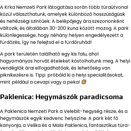
A Krka Nemzeti Park látogatása során több túraútvonal
közül választhatunk, amelyek különböző hosszúságúak
és nehézségi szintűek. A belépőjegy ára szezononként
változik, és általában 30-200 kuna között mozog. A park
különlegessége, hogy néhány helyen engedélyezett a
fürdőzés, így ne felejtsd el a fürdőruhád!
A park területén található egy kis falu, ahol
hagyományos horvát ételeket kóstolhatunk meg. A helyi
vendéglők árai elfogadhatóak, és lehetőség van
piknikezésre is. Tipp: próbáld ki a helyi specialitásokat,
mint például a cevapi vagy a peka!
Paklenica: Hegymászók paradicsoma
A Paklenica Nemzeti Park a Velebit-hegység része, és a
hegymászók egyik kedvenc helyszíne. A park két fő
kanyonja, a Velika és a Mala Paklenica, fantasztikus túra-