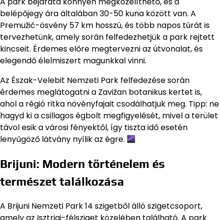
A park bejárata könnyen megközelíthető, és a
belépőjegy ára általában 30-50 kuna között van. A
Premužić-ösvény 57 km hosszú, és több napos túrát is
tervezhetünk, amely során felfedezhetjük a park rejtett
kincseit. Érdemes előre megtervezni az útvonalat, és
elegendő élelmiszert magunkkal vinni.
Az Észak-Velebit Nemzeti Park felfedezése során
érdemes meglátogatni a Zavižan botanikus kertet is,
ahol a régió ritka növényfajait csodálhatjuk meg. Tipp: ne
hagyd ki a csillagos égbolt megfigyelését, mivel a terület
távol esik a városi fényektől, így tiszta idő esetén
lenyűgöző látvány nyílik az égre.
Brijuni: Modern történelem és
természet találkozása
A Brijuni Nemzeti Park 14 szigetből álló szigetcsoport,
amely az Isztriai-félsziget közelében található. A park