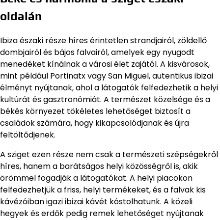
oldalán
Ibiza északi része híres érintetlen strandjairól, zöldellő
dombjairól és bájos falvairól, amelyek egy nyugodt
menedéket kínálnak a városi élet zajától. A kisvárosok,
mint például Portinatx vagy San Miguel, autentikus ibizai
élményt nyújtanak, ahol a látogatók felfedezhetik a helyi
kultúrát és gasztronómiát. A természet közelsége és a
békés környezet tökéletes lehetőséget biztosít a
családok számára, hogy kikapcsolódjanak és újra
feltöltődjenek.
A sziget ezen része nem csak a természeti szépségekről
híres, hanem a barátságos helyi közösségről is, akik
örömmel fogadják a látogatókat. A helyi piacokon
felfedezhetjük a friss, helyi termékeket, és a falvak kis
kávézóiban igazi ibizai kávét kóstolhatunk. A közeli
hegyek és erdők pedig remek lehetőséget nyújtanak