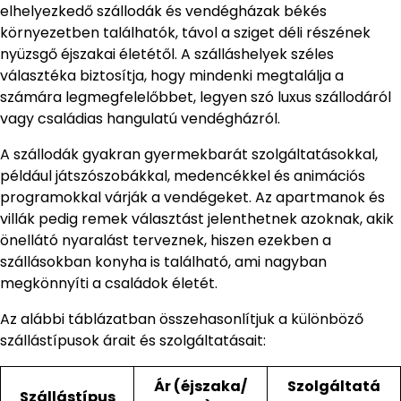
elhelyezkedő szállodák és vendégházak békés
környezetben találhatók, távol a sziget déli részének
nyüzsgő éjszakai életétől. A szálláshelyek széles
választéka biztosítja, hogy mindenki megtalálja a
számára legmegfelelőbbet, legyen szó luxus szállodáról
vagy családias hangulatú vendégházról.
A szállodák gyakran gyermekbarát szolgáltatásokkal,
például játszószobákkal, medencékkel és animációs
programokkal várják a vendégeket. Az apartmanok és
villák pedig remek választást jelenthetnek azoknak, akik
önellátó nyaralást terveznek, hiszen ezekben a
szállásokban konyha is található, ami nagyban
megkönnyíti a családok életét.
Az alábbi táblázatban összehasonlítjuk a különböző
szállástípusok árait és szolgáltatásait:
Ár (éjszaka/
Szolgáltatá
Szállástípus