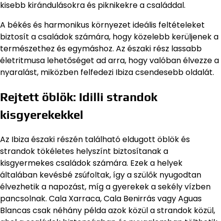
kisebb kirándulásokra és piknikekre a családdal.
A békés és harmonikus környezet ideális feltételeket
biztosít a családok számára, hogy közelebb kerüljenek a
természethez és egymáshoz. Az északi rész lassabb
életritmusa lehetőséget ad arra, hogy valóban élvezze a
nyaralást, miközben felfedezi Ibiza csendesebb oldalát.
Rejtett öblök: Idilli strandok
kisgyerekekkel
Az Ibiza északi részén található eldugott öblök és
strandok tökéletes helyszínt biztosítanak a
kisgyermekes családok számára. Ezek a helyek
általában kevésbé zsúfoltak, így a szülők nyugodtan
élvezhetik a napozást, míg a gyerekek a sekély vízben
pancsolnak. Cala Xarraca, Cala Benirrás vagy Aguas
Blancas csak néhány példa azok közül a strandok közül,