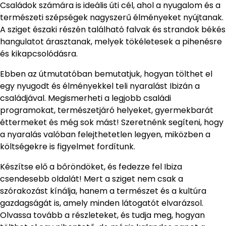
Családok számára is ideális úti cél, ahol a nyugalom és a
természeti szépségek nagyszerű élményeket nyújtanak.
A sziget északi részén található falvak és strandok békés
hangulatot árasztanak, melyek tökéletesek a pihenésre
és kikapcsolódásra.
Ebben az útmutatóban bemutatjuk, hogyan tölthet el
egy nyugodt és élményekkel teli nyaralást Ibizán a
családjával. Megismerheti a legjobb családi
programokat, természetjáró helyeket, gyermekbarát
éttermeket és még sok mást! Szeretnénk segíteni, hogy
a nyaralás valóban felejthetetlen legyen, miközben a
költségekre is figyelmet fordítunk.
Készítse elő a bőröndöket, és fedezze fel Ibiza
csendesebb oldalát! Mert a sziget nem csak a
szórakozást kínálja, hanem a természet és a kultúra
gazdagságát is, amely minden látogatót elvarázsol.
Olvassa tovább a részleteket, és tudja meg, hogyan