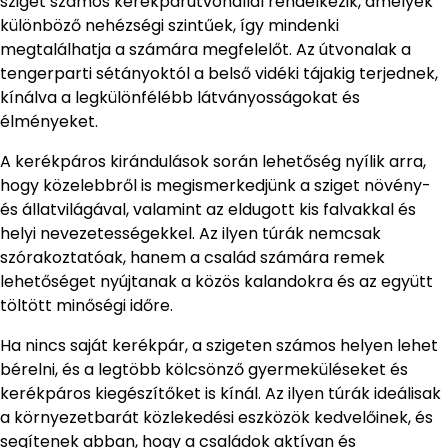
sziget számos kerékpárútvonallal rendelkezik, amelyek
különböző nehézségi szintűek, így mindenki
megtalálhatja a számára megfelelőt. Az útvonalak a
tengerparti sétányoktól a belső vidéki tájakig terjednek,
kínálva a legkülönfélébb látványosságokat és
élményeket.
A kerékpáros kirándulások során lehetőség nyílik arra,
hogy közelebbről is megismerkedjünk a sziget növény-
és állatvilágával, valamint az eldugott kis falvakkal és
helyi nevezetességekkel. Az ilyen túrák nemcsak
szórakoztatóak, hanem a család számára remek
lehetőséget nyújtanak a közös kalandokra és az együtt
töltött minőségi időre.
Ha nincs saját kerékpár, a szigeten számos helyen lehet
bérelni, és a legtöbb kölcsönző gyermeküléseket és
kerékpáros kiegészítőket is kínál. Az ilyen túrák ideálisak
a környezetbarát közlekedési eszközök kedvelőinek, és
segítenek abban, hogy a családok aktívan és