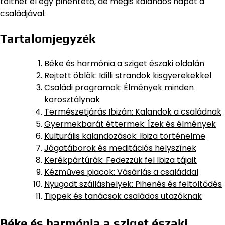
tölthet el egy pihentető, de mégis kalandos napot a
családjával.
Tartalomjegyzék
Béke és harmónia a sziget északi oldalán
Rejtett öblök: Idilli strandok kisgyerekekkel
Családi programok: Élmények minden
korosztálynak
Természetjárás Ibizán: Kalandok a családnak
Gyermekbarát éttermek: Ízek és élmények
Kulturális kalandozások: Ibiza történelme
Jógatáborok és meditációs helyszínek
Kerékpártúrák: Fedezzük fel Ibiza tájait
Kézműves piacok: Vásárlás a családdal
Nyugodt szálláshelyek: Pihenés és feltöltődés
Tippek és tanácsok családos utazóknak
Béke és harmónia a sziget északi