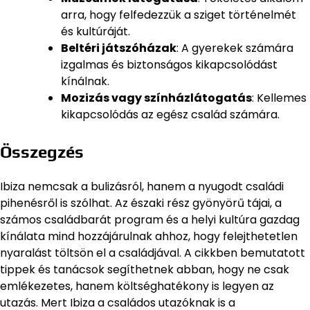
arra, hogy felfedezzük a sziget történelmét
és kultúráját.
Beltéri játszóházak
: A gyerekek számára
izgalmas és biztonságos kikapcsolódást
kínálnak.
Mozizás vagy színházlátogatás
: Kellemes
kikapcsolódás az egész család számára.
Összegzés
Ibiza nemcsak a bulizásról, hanem a nyugodt családi
pihenésről is szólhat. Az északi rész gyönyörű tájai, a
számos családbarát program és a helyi kultúra gazdag
kínálata mind hozzájárulnak ahhoz, hogy felejthetetlen
nyaralást töltsön el a családjával. A cikkben bemutatott
tippek és tanácsok segíthetnek abban, hogy ne csak
emlékezetes, hanem költséghatékony is legyen az
utazás. Mert Ibiza a családos utazóknak is a