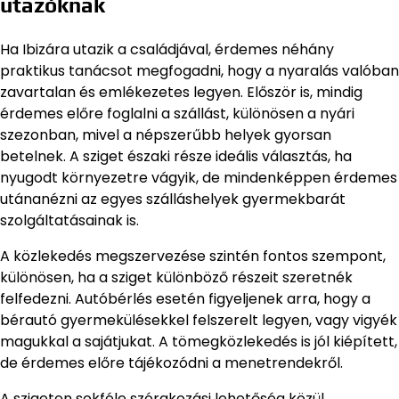
utazóknak
Ha Ibizára utazik a családjával, érdemes néhány
praktikus tanácsot megfogadni, hogy a nyaralás valóban
zavartalan és emlékezetes legyen. Először is, mindig
érdemes előre foglalni a szállást, különösen a nyári
szezonban, mivel a népszerűbb helyek gyorsan
betelnek. A sziget északi része ideális választás, ha
nyugodt környezetre vágyik, de mindenképpen érdemes
utánanézni az egyes szálláshelyek gyermekbarát
szolgáltatásainak is.
A közlekedés megszervezése szintén fontos szempont,
különösen, ha a sziget különböző részeit szeretnék
felfedezni. Autóbérlés esetén figyeljenek arra, hogy a
bérautó gyermekülésekkel felszerelt legyen, vagy vigyék
magukkal a sajátjukat. A tömegközlekedés is jól kiépített,
de érdemes előre tájékozódni a menetrendekről.
A szigeten sokféle szórakozási lehetőség közül