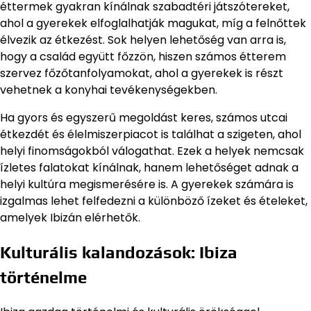
éttermek gyakran kínálnak szabadtéri játszótereket,
ahol a gyerekek elfoglalhatják magukat, míg a felnőttek
élvezik az étkezést. Sok helyen lehetőség van arra is,
hogy a család együtt főzzön, hiszen számos étterem
szervez főzőtanfolyamokat, ahol a gyerekek is részt
vehetnek a konyhai tevékenységekben.
Ha gyors és egyszerű megoldást keres, számos utcai
étkezdét és élelmiszerpiacot is találhat a szigeten, ahol
helyi finomságokból válogathat. Ezek a helyek nemcsak
ízletes falatokat kínálnak, hanem lehetőséget adnak a
helyi kultúra megismerésére is. A gyerekek számára is
izgalmas lehet felfedezni a különböző ízeket és ételeket,
amelyek Ibizán elérhetők.
Kulturális kalandozások: Ibiza
történelme