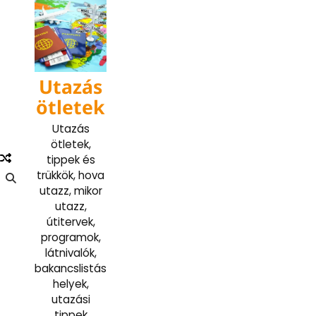
Skip
to
content
Utazás
ötletek
Utazás
ötletek,
tippek és
trükkök, hova
utazz, mikor
utazz,
útitervek,
programok,
látnivalók,
bakancslistás
helyek,
utazási
tippek