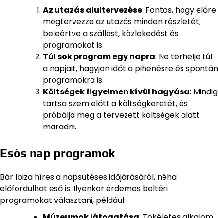
Az utazás alultervezése
: Fontos, hogy előre
megtervezze az utazás minden részletét,
beleértve a szállást, közlekedést és
programokat is.
Túl sok program egy napra
: Ne terhelje túl
a napjait, hagyjon időt a pihenésre és spontán
programokra is.
Költségek figyelmen kívül hagyása
: Mindig
tartsa szem előtt a költségkeretét, és
próbálja meg a tervezett költségek alatt
maradni.
Esős nap programok
Bár Ibiza híres a napsütéses időjárásáról, néha
előfordulhat eső is. Ilyenkor érdemes beltéri
programokat választani, például:
Múzeumok látogatása
: Tökéletes alkalom