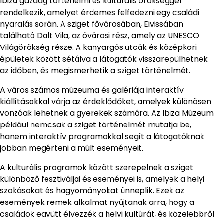
Ibiza gazdag történelmi és kulturális örökséggel
rendelkezik, amelyet érdemes felfedezni egy családi
nyaralás során. A sziget fővárosában, Eivissában
található Dalt Vila, az óvárosi rész, amely az UNESCO
Világörökség része. A kanyargós utcák és középkori
épületek között sétálva a látogatók visszarepülhetnek
az időben, és megismerhetik a sziget történelmét.
A város számos múzeuma és galériája interaktív
kiállításokkal várja az érdeklődőket, amelyek különösen
vonzóak lehetnek a gyerekek számára. Az Ibiza Múzeum
például nemcsak a sziget történelmét mutatja be,
hanem interaktív programokkal segít a látogatóknak
jobban megérteni a múlt eseményeit.
A kulturális programok között szerepelnek a sziget
különböző fesztiváljai és eseményei is, amelyek a helyi
szokásokat és hagyományokat ünneplik. Ezek az
események remek alkalmat nyújtanak arra, hogy a
családok együtt élvezzék a helyi kultúrát, és közelebbről