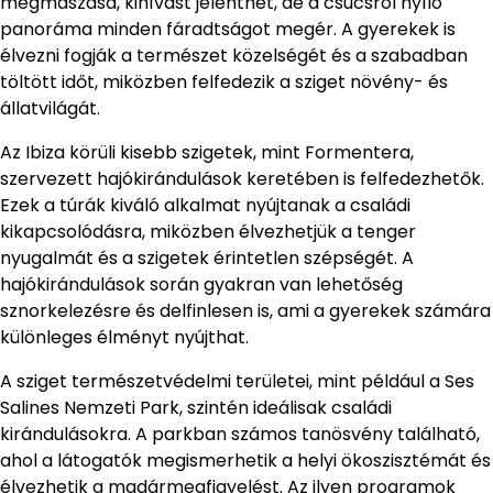
megmászása, kihívást jelenthet, de a csúcsról nyíló
panoráma minden fáradtságot megér. A gyerekek is
élvezni fogják a természet közelségét és a szabadban
töltött időt, miközben felfedezik a sziget növény- és
állatvilágát.
Az Ibiza körüli kisebb szigetek, mint Formentera,
szervezett hajókirándulások keretében is felfedezhetők.
Ezek a túrák kiváló alkalmat nyújtanak a családi
kikapcsolódásra, miközben élvezhetjük a tenger
nyugalmát és a szigetek érintetlen szépségét. A
hajókirándulások során gyakran van lehetőség
sznorkelezésre és delfinlesen is, ami a gyerekek számára
különleges élményt nyújthat.
A sziget természetvédelmi területei, mint például a Ses
Salines Nemzeti Park, szintén ideálisak családi
kirándulásokra. A parkban számos tanösvény található,
ahol a látogatók megismerhetik a helyi ökoszisztémát és
élvezhetik a madármegfigyelést. Az ilyen programok