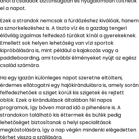
ahol a családok biztonságban és nyugalomban tölthetik
el a napot.
Ezek a strandok nemcsak a fürdőzéshez kiválóak, hanem
a sznorkelezéshez is. A tiszta víz és a gazdag tengeri
élővilág izgalmas felfedező túrákat kínál a gyerekeknek.
Emellett sok helyen lehetőség van vízi sportok
kipróbálására is, mint például a kajakozás vagy a
paddleboarding, ami további élményeket nyújt az egész
család számára.
Ha egy igazán különleges napot szeretne eltölteni,
érdemes ellátogatni egy hajókirándulásra is, amely során
felfedezhetőek a sziget körüli kis szigetek és rejtett
öblök. Ezek a kirándulások általában fél napos
programok, így bőven marad idő a pihenésre is. A
strandokon található kis éttermek és büfék pedig
lehetőséget biztosítanak a helyi specialitások
megkóstolására, így a nap végén mindenki elégedetten
térhet vissza a szállására.