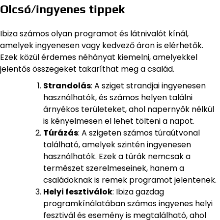
Olcsó/ingyenes tippek
Ibiza számos olyan programot és látnivalót kínál,
amelyek ingyenesen vagy kedvező áron is elérhetők.
Ezek közül érdemes néhányat kiemelni, amelyekkel
jelentős összegeket takaríthat meg a család.
Strandolás
: A sziget strandjai ingyenesen
használhatók, és számos helyen találni
árnyékos területeket, ahol napernyők nélkül
is kényelmesen el lehet tölteni a napot.
Túrázás
: A szigeten számos túraútvonal
található, amelyek szintén ingyenesen
használhatók. Ezek a túrák nemcsak a
természet szerelmeseinek, hanem a
családoknak is remek programot jelentenek.
Helyi fesztiválok
: Ibiza gazdag
programkínálatában számos ingyenes helyi
fesztivál és esemény is megtalálható, ahol