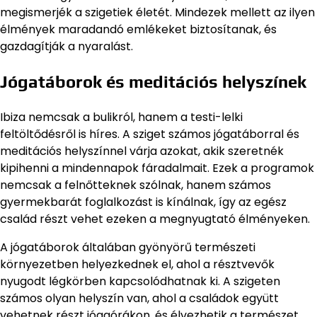
megismerjék a szigetiek életét. Mindezek mellett az ilyen
élmények maradandó emlékeket biztosítanak, és
gazdagítják a nyaralást.
Jógatáborok és meditációs helyszínek
Ibiza nemcsak a bulikról, hanem a testi-lelki
feltöltődésről is híres. A sziget számos jógatáborral és
meditációs helyszínnel várja azokat, akik szeretnék
kipihenni a mindennapok fáradalmait. Ezek a programok
nemcsak a felnőtteknek szólnak, hanem számos
gyermekbarát foglalkozást is kínálnak, így az egész
család részt vehet ezeken a megnyugtató élményeken.
A jógatáborok általában gyönyörű természeti
környezetben helyezkednek el, ahol a résztvevők
nyugodt légkörben kapcsolódhatnak ki. A szigeten
számos olyan helyszín van, ahol a családok együtt
vehetnek részt jógaórákon, és élvezhetik a természet