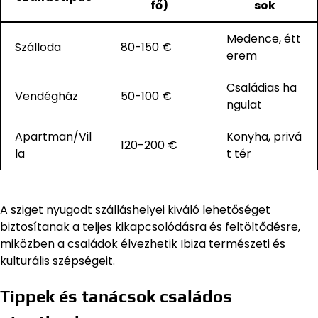
fő)
sok
Medence, étt
Szálloda
80-150 €
erem
Családias ha
Vendégház
50-100 €
ngulat
Apartman/Vil
Konyha, privá
120-200 €
la
t tér
A sziget nyugodt szálláshelyei kiváló lehetőséget
biztosítanak a teljes kikapcsolódásra és feltöltődésre,
miközben a családok élvezhetik Ibiza természeti és
kulturális szépségeit.
Tippek és tanácsok családos