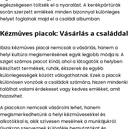
egészségesen töltsék el a nyaralást. A kerékpártúrák
során szerzett emlékek minden bizonnyal különleges
helyet foglalnak majd el a családi albumban.
Kézműves piacok: Vásárlás a családdal
Ibiza kézműves piacai nemcsak a vásárlás, hanem a
helyi kultúra megismerésének egyik legjobb módja is. A
sziget számos piacot kínál, ahol a látogatók a helyben
készített termékek, ruhák, ékszerek és egyéb
különlegességek között válogathatnak. Ezek a piacok
különösen vonzóak a családok számára, hiszen mindenki
találhat valami érdekeset vagy kedves emléket, amit
hazavihet.
A piacokon nemcsak vásárolni lehet, hanem
megismerkedhetünk a helyi kézművesekkel és
alkotókkal is, akik szívesen mesélnek a munkájukról.
Gyakran szerveznek különféle bemutatókat és