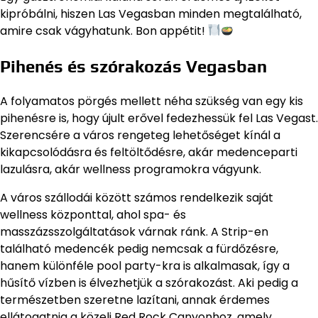
kipróbálni, hiszen Las Vegasban minden megtalálható,
amire csak vágyhatunk. Bon appétit!
Pihenés és szórakozás Vegasban
A folyamatos pörgés mellett néha szükség van egy kis
pihenésre is, hogy újult erővel fedezhessük fel Las Vegast.
Szerencsére a város rengeteg lehetőséget kínál a
kikapcsolódásra és feltöltődésre, akár medenceparti
lazulásra, akár wellness programokra vágyunk.
A város szállodái között számos rendelkezik saját
wellness központtal, ahol spa- és
masszázsszolgáltatások várnak ránk. A Strip-en
található medencék pedig nemcsak a fürdőzésre,
hanem különféle pool party-kra is alkalmasak, így a
hűsítő vízben is élvezhetjük a szórakozást. Aki pedig a
természetben szeretne lazítani, annak érdemes
ellátogatnia a közeli Red Rock Canyonhoz, amely