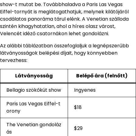
show-t mutat be. Továbbhaladva a Paris Las Vegas
Eiffel-tornyát is meglátogathatjuk, melynek kilátójáról
csodálatos panoráma tárul elénk. A Venetian szálloda
szintén kihagyhatatlan, ahol a híres olasz várost,
Velencét idéző csatornákon lehet gondolázni.
Az alábbi táblázatban összefoglaljuk a legnépszerűbb
látványosságok belépési díjait, hogy könnyebben
tervezhess:
Látványosság
Belépő ára (felnőtt)
Bellagio szökőkút show
Ingyenes
Paris Las Vegas Eiffel-t
$18
orony
The Venetian gondoláz
$29
ás