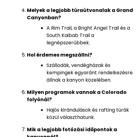
Melyek a legjobb túraútvonalak a Grand
Canyonban?
A Rim Trail, a Bright Angel Trail és a
South Kaibab Trail a
legnépszerűbbek.
Hol érdemes megszállni?
Szállodák, vendégházak és
kempingek egyaránt rendelkezésre
állnak a kanyon közelében.
Milyen programok vannak a Colorado
folyónál?
Hajós kirándulások és rafting túrák
közül választhatunk.
Mik a legjobb fotózási időpontok a
kanyonnál?