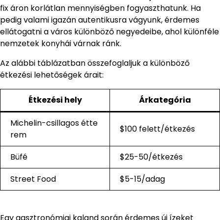
fix áron korlátlan mennyiségben fogyaszthatunk. Ha
pedig valami igazán autentikusra vágyunk, érdemes
ellátogatni a város különböző negyedeibe, ahol különféle
nemzetek konyhái várnak ránk.
Az alábbi táblázatban összefoglaljuk a különböző
étkezési lehetőségek árait:
Étkezési hely
Árkategória
Michelin-csillagos étte
$100 felett/étkezés
rem
Büfé
$25-50/étkezés
Street Food
$5-15/adag
Egy gasztronómiai kaland során érdemes új ízeket