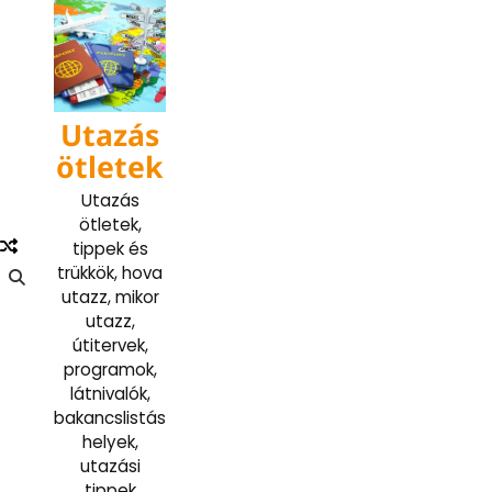
Skip
to
content
Utazás
ötletek
Utazás
ötletek,
tippek és
trükkök, hova
utazz, mikor
utazz,
útitervek,
programok,
látnivalók,
bakancslistás
helyek,
utazási
tippek