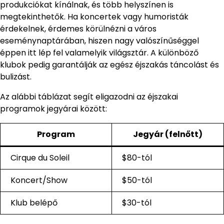
produkciókat kínálnak, és több helyszínen is
megtekinthetők. Ha koncertek vagy humoristák
érdekelnek, érdemes körülnézni a város
eseménynaptárában, hiszen nagy valószínűséggel
éppen itt lép fel valamelyik világsztár. A különböző
klubok pedig garantálják az egész éjszakás táncolást és
bulizást.
Az alábbi táblázat segít eligazodni az éjszakai
programok jegyárai között:
Program
Jegyár (felnőtt)
Cirque du Soleil
$80-tól
Koncert/Show
$50-tól
Klub belépő
$30-tól