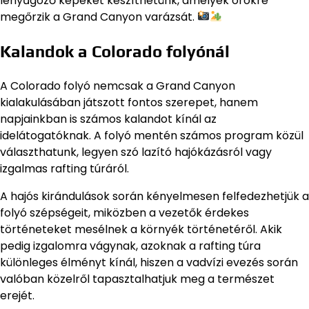
lenyűgöző képeket készíthetünk, amelyek örökre
megőrzik a Grand Canyon varázsát.
Kalandok a Colorado folyónál
A Colorado folyó nemcsak a Grand Canyon
kialakulásában játszott fontos szerepet, hanem
napjainkban is számos kalandot kínál az
idelátogatóknak. A folyó mentén számos program közül
választhatunk, legyen szó lazító hajókázásról vagy
izgalmas rafting túráról.
A hajós kirándulások során kényelmesen felfedezhetjük a
folyó szépségeit, miközben a vezetők érdekes
történeteket mesélnek a környék történetéről. Akik
pedig izgalomra vágynak, azoknak a rafting túra
különleges élményt kínál, hiszen a vadvízi evezés során
valóban közelről tapasztalhatjuk meg a természet
erejét.