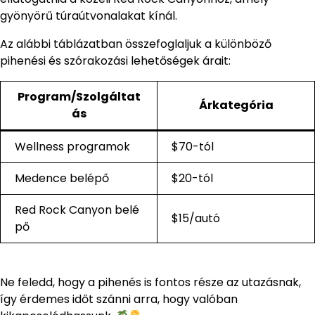
gyönyörű túraútvonalakat kínál.
Az alábbi táblázatban összefoglaljuk a különböző
pihenési és szórakozási lehetőségek árait:
Program/Szolgáltat
Árkategória
ás
Wellness programok
$70-tól
Medence belépő
$20-tól
Red Rock Canyon belé
$15/autó
pő
Ne feledd, hogy a pihenés is fontos része az utazásnak,
így érdemes időt szánni arra, hogy valóban