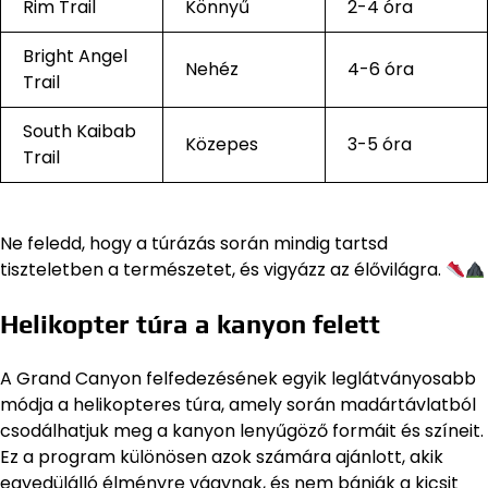
Rim Trail
Könnyű
2-4 óra
Bright Angel
Nehéz
4-6 óra
Trail
South Kaibab
Közepes
3-5 óra
Trail
Ne feledd, hogy a túrázás során mindig tartsd
tiszteletben a természetet, és vigyázz az élővilágra.
Helikopter túra a kanyon felett
A Grand Canyon felfedezésének egyik leglátványosabb
módja a helikopteres túra, amely során madártávlatból
csodálhatjuk meg a kanyon lenyűgöző formáit és színeit.
Ez a program különösen azok számára ajánlott, akik
egyedülálló élményre vágynak, és nem bánják a kicsit