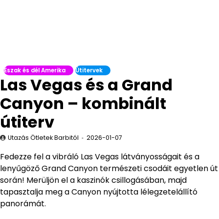
Észak és dél Amerika
Útitervek
Las Vegas és a Grand
Canyon – kombinált
útiterv
Utazás Ötletek Barbitól
2026-01-07
Fedezze fel a vibráló Las Vegas látványosságait és a
lenyűgöző Grand Canyon természeti csodáit egyetlen út
során! Merüljön el a kaszinók csillogásában, majd
tapasztalja meg a Canyon nyújtotta lélegzetelállító
panorámát.