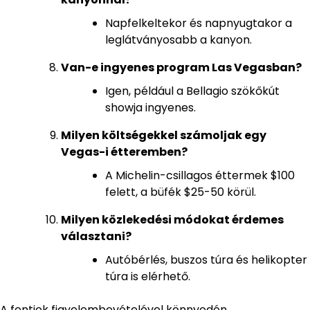
Napfelkeltekor és napnyugtakor a
leglátványosabb a kanyon.
Van-e ingyenes program Las Vegasban?
Igen, például a Bellagio szökőkút
showja ingyenes.
Milyen költségekkel számoljak egy
Vegas-i étteremben?
A Michelin-csillagos éttermek $100
felett, a büfék $25-50 körül.
Milyen közlekedési módokat érdemes
választani?
Autóbérlés, buszos túra és helikopter
túra is elérhető.
A fentiek figyelembevételével könnyedén