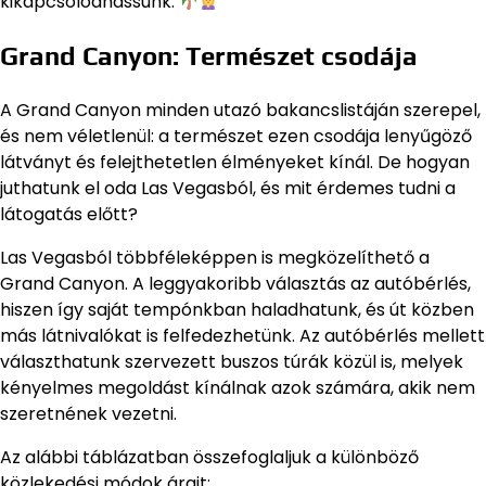
kikapcsolódhassunk.
Grand Canyon: Természet csodája
A Grand Canyon minden utazó bakancslistáján szerepel,
és nem véletlenül: a természet ezen csodája lenyűgöző
látványt és felejthetetlen élményeket kínál. De hogyan
juthatunk el oda Las Vegasból, és mit érdemes tudni a
látogatás előtt?
Las Vegasból többféleképpen is megközelíthető a
Grand Canyon. A leggyakoribb választás az autóbérlés,
hiszen így saját tempónkban haladhatunk, és út közben
más látnivalókat is felfedezhetünk. Az autóbérlés mellett
választhatunk szervezett buszos túrák közül is, melyek
kényelmes megoldást kínálnak azok számára, akik nem
szeretnének vezetni.
Az alábbi táblázatban összefoglaljuk a különböző
közlekedési módok árait: