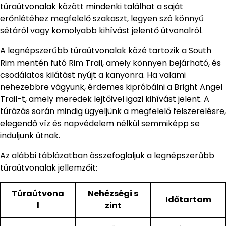
túraútvonalak között mindenki találhat a saját
erőnlétéhez megfelelő szakaszt, legyen szó könnyű
sétáról vagy komolyabb kihívást jelentő útvonalról.
A legnépszerűbb túraútvonalak közé tartozik a South
Rim mentén futó Rim Trail, amely könnyen bejárható, és
csodálatos kilátást nyújt a kanyonra. Ha valami
nehezebbre vágyunk, érdemes kipróbálni a Bright Angel
Trail-t, amely meredek lejtőivel igazi kihívást jelent. A
túrázás során mindig ügyeljünk a megfelelő felszerelésre,
elegendő víz és napvédelem nélkül semmiképp se
induljunk útnak.
Az alábbi táblázatban összefoglaljuk a legnépszerűbb
túraútvonalak jellemzőit:
Túraútvona
Nehézségi s
Időtartam
l
zint