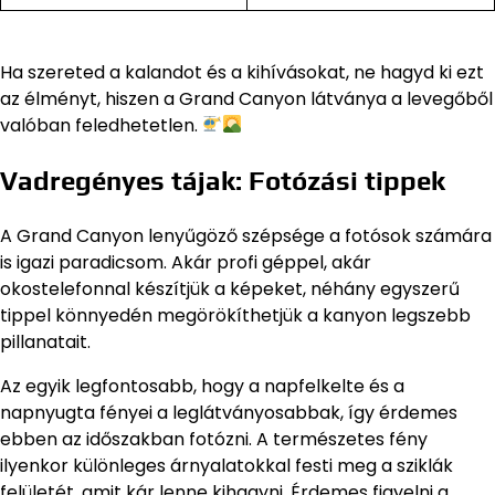
Ha szereted a kalandot és a kihívásokat, ne hagyd ki ezt
az élményt, hiszen a Grand Canyon látványa a levegőből
valóban feledhetetlen.
Vadregényes tájak: Fotózási tippek
A Grand Canyon lenyűgöző szépsége a fotósok számára
is igazi paradicsom. Akár profi géppel, akár
okostelefonnal készítjük a képeket, néhány egyszerű
tippel könnyedén megörökíthetjük a kanyon legszebb
pillanatait.
Az egyik legfontosabb, hogy a napfelkelte és a
napnyugta fényei a leglátványosabbak, így érdemes
ebben az időszakban fotózni. A természetes fény
ilyenkor különleges árnyalatokkal festi meg a sziklák
felületét, amit kár lenne kihagyni. Érdemes figyelni a