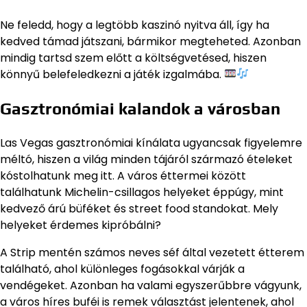
Ne feledd, hogy a legtöbb kaszinó nyitva áll, így ha
kedved támad játszani, bármikor megteheted. Azonban
mindig tartsd szem előtt a költségvetésed, hiszen
könnyű belefeledkezni a játék izgalmába.
Gasztronómiai kalandok a városban
Las Vegas gasztronómiai kínálata ugyancsak figyelemre
méltó, hiszen a világ minden tájáról származó ételeket
kóstolhatunk meg itt. A város éttermei között
találhatunk Michelin-csillagos helyeket éppúgy, mint
kedvező árú büféket és street food standokat. Mely
helyeket érdemes kipróbálni?
A Strip mentén számos neves séf által vezetett étterem
található, ahol különleges fogásokkal várják a
vendégeket. Azonban ha valami egyszerűbbre vágyunk,
a város híres buféi is remek választást jelentenek, ahol