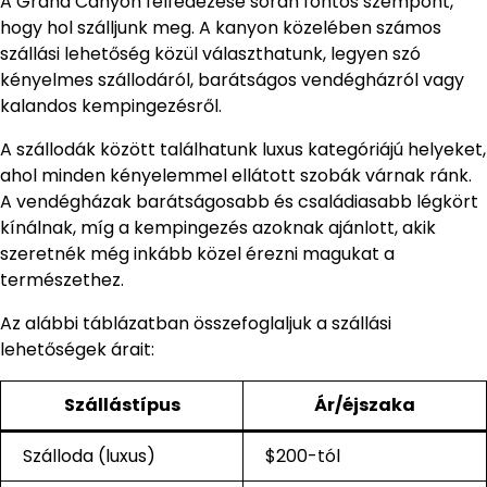
A Grand Canyon felfedezése során fontos szempont,
hogy hol szálljunk meg. A kanyon közelében számos
szállási lehetőség közül választhatunk, legyen szó
kényelmes szállodáról, barátságos vendégházról vagy
kalandos kempingezésről.
A szállodák között találhatunk luxus kategóriájú helyeket,
ahol minden kényelemmel ellátott szobák várnak ránk.
A vendégházak barátságosabb és családiasabb légkört
kínálnak, míg a kempingezés azoknak ajánlott, akik
szeretnék még inkább közel érezni magukat a
természethez.
Az alábbi táblázatban összefoglaljuk a szállási
lehetőségek árait:
Szállástípus
Ár/éjszaka
Szálloda (luxus)
$200-tól