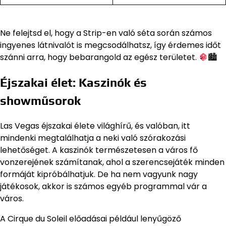
Ne felejtsd el, hogy a Strip-en való séta során számos
ingyenes látnivalót is megcsodálhatsz, így érdemes időt
szánni arra, hogy bebarangold az egész területet.
🏙
Éjszakai élet: Kaszinók és
showműsorok
Las Vegas éjszakai élete világhírű, és valóban, itt
mindenki megtalálhatja a neki való szórakozási
lehetőséget. A kaszinók természetesen a város fő
vonzerejének számítanak, ahol a szerencsejáték minden
formáját kipróbálhatjuk. De ha nem vagyunk nagy
játékosok, akkor is számos egyéb programmal vár a
város.
A Cirque du Soleil előadásai például lenyűgöző