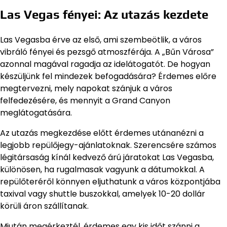
Las Vegas fényei: Az utazás kezdete
Las Vegasba érve az első, ami szembeötlik, a város
vibráló fényei és pezsgő atmoszférája. A „Bűn Városa”
azonnal magával ragadja az idelátogatót. De hogyan
készüljünk fel mindezek befogadására? Érdemes előre
megtervezni, mely napokat szánjuk a város
felfedezésére, és mennyit a Grand Canyon
meglátogatására.
Az utazás megkezdése előtt érdemes utánanézni a
legjobb repülőjegy-ajánlatoknak. Szerencsére számos
légitársaság kínál kedvező árú járatokat Las Vegasba,
különösen, ha rugalmasak vagyunk a dátumokkal. A
repülőteréről könnyen eljuthatunk a város központjába
taxival vagy shuttle buszokkal, amelyek 10-20 dollár
körüli áron szállítanak.
Miután megérkeztél, érdemes egy kis időt szánni a