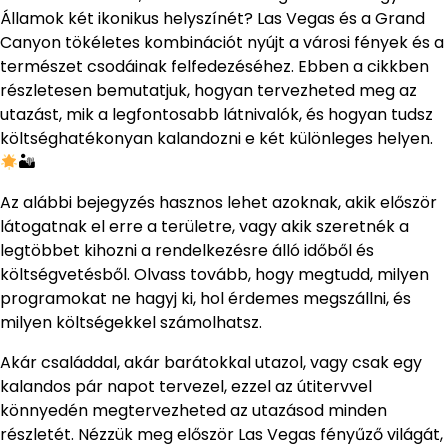
Államok két ikonikus helyszínét? Las Vegas és a Grand
Canyon tökéletes kombinációt nyújt a városi fények és a
természet csodáinak felfedezéséhez. Ebben a cikkben
részletesen bemutatjuk, hogyan tervezheted meg az
utazást, mik a legfontosabb látnivalók, és hogyan tudsz
költséghatékonyan kalandozni e két különleges helyen.
🏜
Az alábbi bejegyzés hasznos lehet azoknak, akik először
látogatnak el erre a területre, vagy akik szeretnék a
legtöbbet kihozni a rendelkezésre álló időből és
költségvetésből. Olvass tovább, hogy megtudd, milyen
programokat ne hagyj ki, hol érdemes megszállni, és
milyen költségekkel számolhatsz.
Akár családdal, akár barátokkal utazol, vagy csak egy
kalandos pár napot tervezel, ezzel az útitervvel
könnyedén megtervezheted az utazásod minden
részletét. Nézzük meg először Las Vegas fényűző világát,