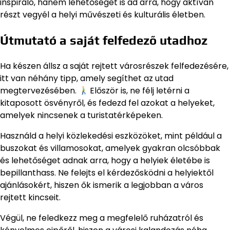
inspiráló, hanem lehetőséget is ad arra, hogy aktívan
részt vegyél a helyi művészeti és kulturális életben.
Útmutató a saját felfedező utadhoz
Ha készen állsz a saját rejtett városrészek felfedezésére,
itt van néhány tipp, amely segíthet az utad
megtervezésében.
Először is, ne félj letérni a
kitaposott ösvényről, és fedezd fel azokat a helyeket,
amelyek nincsenek a turistatérképeken.
Használd a helyi közlekedési eszközöket, mint például a
buszokat és villamosokat, amelyek gyakran olcsóbbak
és lehetőséget adnak arra, hogy a helyiek életébe is
bepillanthass. Ne felejts el kérdezősködni a helyiektől
ajánlásokért, hiszen ők ismerik a legjobban a város
rejtett kincseit.
Végül, ne feledkezz meg a megfelelő ruházatról és