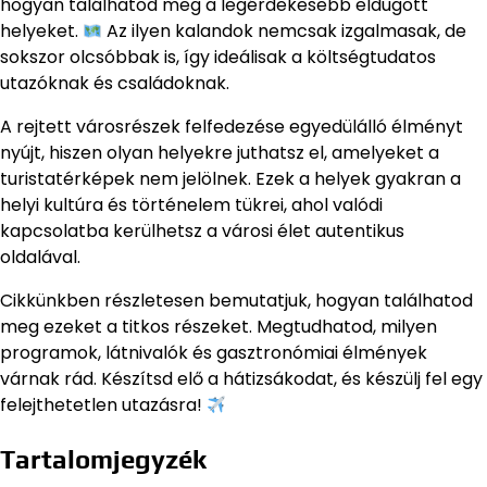
hogyan találhatod meg a legérdekesebb eldugott
helyeket.
Az ilyen kalandok nemcsak izgalmasak, de
sokszor olcsóbbak is, így ideálisak a költségtudatos
utazóknak és családoknak.
A rejtett városrészek felfedezése egyedülálló élményt
nyújt, hiszen olyan helyekre juthatsz el, amelyeket a
turistatérképek nem jelölnek. Ezek a helyek gyakran a
helyi kultúra és történelem tükrei, ahol valódi
kapcsolatba kerülhetsz a városi élet autentikus
oldalával.
Cikkünkben részletesen bemutatjuk, hogyan találhatod
meg ezeket a titkos részeket. Megtudhatod, milyen
programok, látnivalók és gasztronómiai élmények
várnak rád. Készítsd elő a hátizsákodat, és készülj fel egy
felejthetetlen utazásra!
Tartalomjegyzék