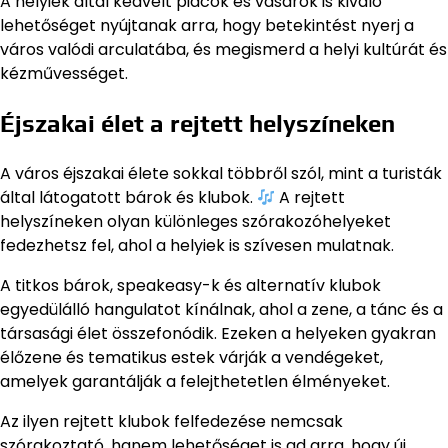
A helyiek által kedvelt piacok és vásárok is kiváló
lehetőséget nyújtanak arra, hogy betekintést nyerj a
város valódi arculatába, és megismerd a helyi kultúrát és
kézművességet.
Éjszakai élet a rejtett helyszíneken
A város éjszakai élete sokkal többről szól, mint a turisták
által látogatott bárok és klubok.
A rejtett
helyszíneken olyan különleges szórakozóhelyeket
fedezhetsz fel, ahol a helyiek is szívesen mulatnak.
A titkos bárok, speakeasy-k és alternatív klubok
egyedülálló hangulatot kínálnak, ahol a zene, a tánc és a
társasági élet összefonódik. Ezeken a helyeken gyakran
élőzene és tematikus estek várják a vendégeket,
amelyek garantálják a felejthetetlen élményeket.
Az ilyen rejtett klubok felfedezése nemcsak
szórakoztató, hanem lehetőséget is ad arra, hogy új