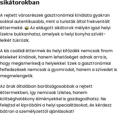
sikátorokban
A rejtett városrészek gasztronómiai kínálata gyakran
sokkal autentikusabb, mint a turisták által frekventált
éttermeké.
Az eldugott sikátorok mélyén igazi helyi
ízekre bukkanhatsz, amelyek a helyi konyha szívét-
lelkét tükrözik.
A kis családi éttermek és helyi kifőzdék nemcsak finom
ételeket kínálnak, hanem lehetőséget adnak arra is,
hogy megismerkedj a helyiekkel. Ezek a gasztronómiai
felfedezések nemcsak a gyomrodat, hanem a szívedet is
megmelengetik.
Az árak általában barátságosabbak a rejtett
éttermekben, így nemcsak ízletes, hanem
költséghatékony élményekkel is gazdagodhatsz. Ne
felejtsd el kipróbálni a helyi specialitásokat, és kérdezz
bátran a személyzettől ajánlásokat!