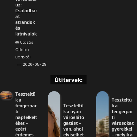
uz:
Családbar
át
strandok
és
látnivalók
Utazás
Ötletek
Barbitól
2026-05-28
Útitervek:
Teszteltü
k a
Teszteltü
tengerpar
Teszteltü
k a
ti
k a nyári
tengerpar
napfelkelt
városláto
ti
éket –
gatást –
városokat
ezért
van, ahol
gyerekkel
érdemes
elviselhet
– melyik a