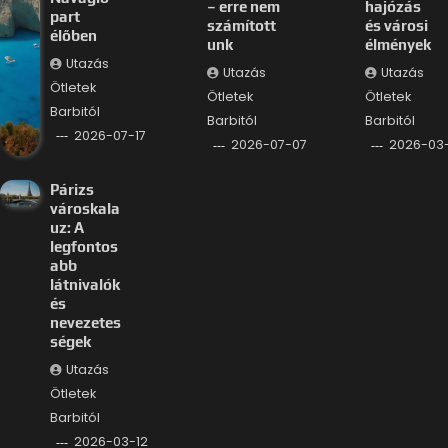
– erre nem
hajózás
part
számított
és városi
élőben
unk
élmények
Utazás
Utazás
Utazás
Ötletek
Ötletek
Ötletek
Barbitól
Barbitól
Barbitól
2026-07-17
2026-07-07
2026-03
Párizs
városkala
uz: A
legfontos
abb
látnivalók
és
nevezetes
ségek
Utazás
Ötletek
Barbitól
2026-03-12