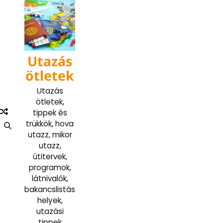
Skip
to
content
Utazás
ötletek
Utazás
ötletek,
tippek és
trükkök, hova
utazz, mikor
utazz,
útitervek,
programok,
látnivalók,
bakancslistás
helyek,
utazási
tippek