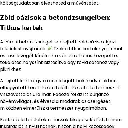
költségtudatosan élvezheted a művészetet.
Zöld oázisok a betondzsungelben:
Titkos kertek
A városi betondzsungelben rejtett zöld oázisok igazi
felüdülést nyújtanak.
Ezek a titkos kertek nyugalmat
és friss levegőt kínálnak a városi rohanás közepette,
tökéletes helyszínt biztosítva egy rövid sétához vagy
piknikhez.
A rejtett kertek gyakran eldugott belső udvarokban,
elhagyatott területeken találhatók, ahol a természet
visszavette az uralmat. Fedezd fel az itt burjánzó
növényvilágot, és élvezd a madarak csicsergését,
miközben elmerülsz a természet nyugalmában.
Ezek a zöld területek nemcsak kikapcsolódást, hanem
inspirációt is nyújthatnak, hiszen a helyi közösségek