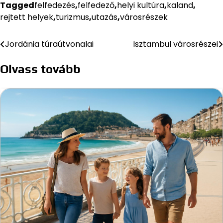
Tagged
felfedezés
,
felfedező
,
helyi kultúra
,
kaland
,
rejtett helyek
,
turizmus
,
utazás
,
városrészek
Jordánia túraútvonalai
Isztambul városrészei
Bejegyzés
navigáció
Olvass tovább