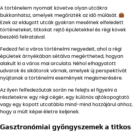
A történelem nyomait követve olyan utcákra
bukkanhatsz, amelyek megőrizték az idő múlását.
Ezek az eldugott utcák gyakran mesélnek elfeledett
történeteket, titkokat rejtő épületekkel és régi kövek
beszélő felirataival.
Fedezd fel a város történelmi negyedeit, ahol a régi
épületek árnyékában sétálva megértheted, hogyan
alakult ki a város mai arculata. Néhol elhagyatott
udvarok és sikátorok várnak, amelyek új perspektívát
nyújtanak a történelmi események megismerésére.
Az ilyen felfedezőutak során ne felejts el figyelni a
részletekre: egy régi cégér, egy különös ajtókopogtató
vagy egy kopott utcatábla mind-mind hozzájárul ahhoz,
hogy a múlt képei életre keljenek.
Gasztronómiai gyöngyszemek a titkos