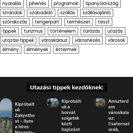
nyaralás
pihenés
programok
Spanyolország
strandok
szabadidő
szállás
szállásajánló
szórakozás
tengerpart
természet
teszt
tippek
turizmus
történelem
túrázás
utazás
utazási tippek
városkalauz
városnézés
városok
élmény
élmények
éttermek
Utazási tippek kezdőknek:
Kipróbált
Amszterd
Kipróbált
uk a
am
uk
horvát
városkala
Zakyntho
szigetek
uz:
st – ilyen
közti
Csatornat
a híres
hajózást
úrák,
Navagio-