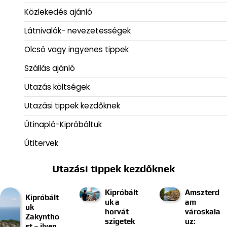
Közlekedés ajánló
Látnivalók- nevezetességek
Olcsó vagy ingyenes tippek
Szállás ajánló
Utazás költségek
Utazási tippek kezdőknek
Útinapló-Kipróbáltuk
Útitervek
Utazási tippek kezdőknek
Kipróbált
Amszterd
Kipróbált
uk a
am
uk
horvát
városkala
Zakyntho
szigetek
uz:
st – ilyen