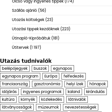
Olcsó vagy ingyenes tippek
(174)
Szállás ajánló
(56)
Utazás költségek
(23)
Utazási tippek kezdőknek
(223)
Útinapló-Kipróbáltuk
(181)
Útitervek
(1 197)
Utazás tudnivalók
belépőjegyek
buszok
egynapos
egynapos program
Európa
felfedezés
franciaország
gasztronómia
helyi ízek
hónapok
időjárás
ingyenes programok
kaland
kirándulás
kultúra
környék
közlekedés
látnivalók
látványosságok
múzeumok
nevezetességek