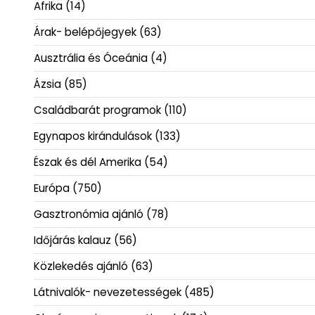
Afrika
(14)
Árak- belépőjegyek
(63)
Ausztrália és Óceánia
(4)
Ázsia
(85)
Családbarát programok
(110)
Egynapos kirándulások
(133)
Észak és dél Amerika
(54)
Európa
(750)
Gasztronómia ajánló
(78)
Időjárás kalauz
(56)
Közlekedés ajánló
(63)
Látnivalók- nevezetességek
(485)