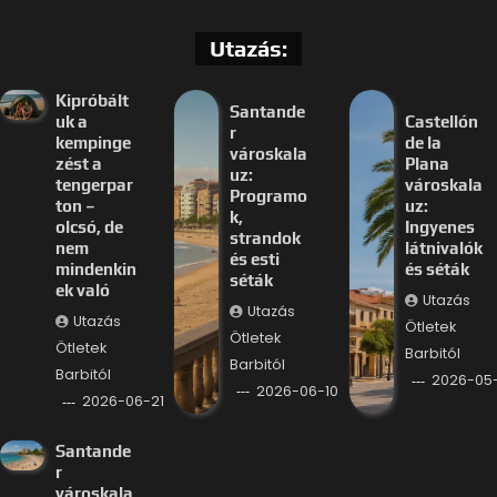
Utazás:
Kipróbált
Santande
uk a
Castellón
r
kempinge
de la
városkala
zést a
Plana
uz:
tengerpar
városkala
Programo
ton –
uz:
k,
olcsó, de
Ingyenes
strandok
nem
látnivalók
és esti
mindenkin
és séták
séták
ek való
Utazás
Utazás
Utazás
Ötletek
Ötletek
Ötletek
Barbitól
Barbitól
Barbitól
2026-05
2026-06-10
2026-06-21
Santande
r
városkala