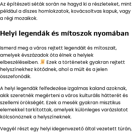
Az építészeti séták során ne hagyd ki a részleteket, mint
például a díszes homlokzatok, kovácsoltvas kapuk, vagy
a régi mozaikok.
Helyi legendák és mítoszok nyomában
Ismerd meg a város rejtett legendáit és mítoszait,
amelyek évszázadok óta élnek a helyiek
elbeszéléseiben.
Ezek a történetek gyakran rejtett
helyszínekhez kötődnek, ahol a múlt és a jelen
összefonódik.
A helyi legendák felfedezése izgalmas kaland azoknak,
akik szeretnék megérteni a város kulturális hátterét és
szellemi örökségét. Ezek a mesék gyakran misztikus
elemekkel tarkítottak, amelyek különleges varázslatot
kölcsönöznek a helyszíneknek.
Vegyél részt egy helyi idegenvezető által vezetett túrán,