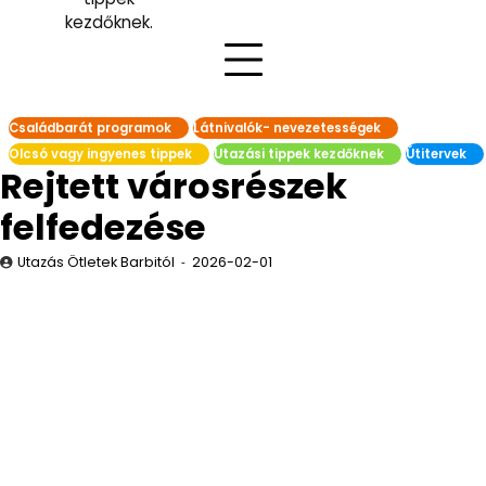
kezdőknek.
Családbarát programok
Látnivalók- nevezetességek
Olcsó vagy ingyenes tippek
Utazási tippek kezdőknek
Útitervek
Rejtett városrészek
felfedezése
Utazás Ötletek Barbitól
2026-02-01