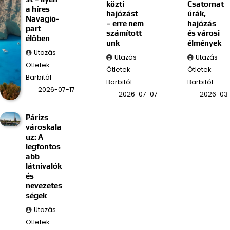
közti
Csatornat
a híres
hajózást
úrák,
Navagio-
– erre nem
hajózás
part
számított
és városi
élőben
unk
élmények
Utazás
Utazás
Utazás
Ötletek
Ötletek
Ötletek
Barbitól
Barbitól
Barbitól
2026-07-17
2026-07-07
2026-03
Párizs
városkala
uz: A
legfontos
abb
látnivalók
és
nevezetes
ségek
Utazás
Ötletek