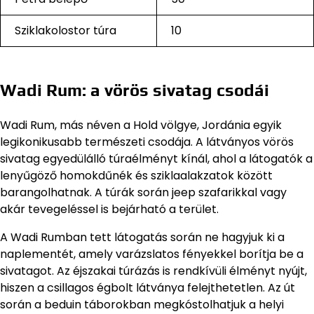
Sziklakolostor túra
10
Wadi Rum: a vörös sivatag csodái
Wadi Rum, más néven a Hold völgye, Jordánia egyik
legikonikusabb természeti csodája. A látványos vörös
sivatag egyedülálló túraélményt kínál, ahol a látogatók a
lenyűgöző homokdűnék és sziklaalakzatok között
barangolhatnak. A túrák során jeep szafarikkal vagy
akár tevegeléssel is bejárható a terület.
A Wadi Rumban tett látogatás során ne hagyjuk ki a
naplementét, amely varázslatos fényekkel borítja be a
sivatagot. Az éjszakai túrázás is rendkívüli élményt nyújt,
hiszen a csillagos égbolt látványa felejthetetlen. Az út
során a beduin táborokban megkóstolhatjuk a helyi