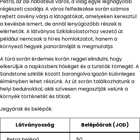
Petra, az ősi nabateus város, a világ egyik legnagyobb
régészeti csodája. A város felfedezése során számos
rejtett ösvény várja a látogatókat, amelyeken keresztül
a kevésbé ismert, de annál lenyűgözőbb részek is
elérhetők. A látványos Sziklakolostorhoz vezető út
például nemcsak a híres homlokzatot, hanem a
környező hegyek panorámáját is megmutatja.
A túra során érdemes korán reggel elindulni, hogy
elkerüljük a napközbeni hőséget és a turisták tömegét. A
Sandstone sziklák között barangolva igazán különleges
élményben lehet részünk. Az út során találkozhatunk a
helyi beduinokkal, akik szívesen megosztják velünk a
környék történetét és titkait.
Jegyárak és belépők:
Látványosság
Belépőárak (JOD)
Petra belépő
50