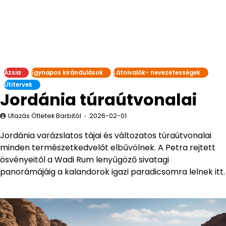
Ázsia
Egynapos kirándulások
Látnivalók- nevezetességek
Útitervek
Jordánia túraútvonalai
Utazás Ötletek Barbitól
2026-02-01
Jordánia varázslatos tájai és változatos túraútvonalai
minden természetkedvelőt elbűvölnek. A Petra rejtett
ösvényeitől a Wadi Rum lenyűgöző sivatagi
panorámájáig a kalandorok igazi paradicsomra lelnek itt.