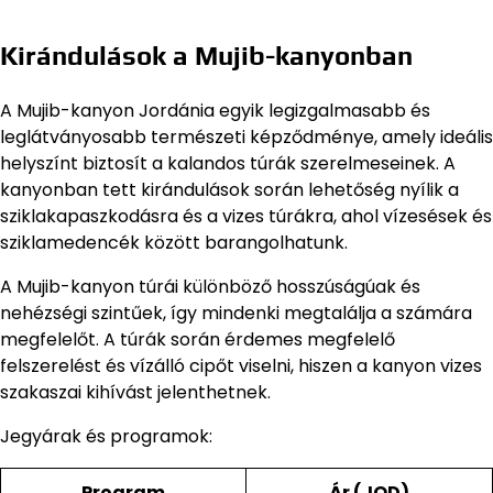
Kirándulások a Mujib-kanyonban
A Mujib-kanyon Jordánia egyik legizgalmasabb és
leglátványosabb természeti képződménye, amely ideális
helyszínt biztosít a kalandos túrák szerelmeseinek. A
kanyonban tett kirándulások során lehetőség nyílik a
sziklakapaszkodásra és a vizes túrákra, ahol vízesések és
sziklamedencék között barangolhatunk.
A Mujib-kanyon túrái különböző hosszúságúak és
nehézségi szintűek, így mindenki megtalálja a számára
megfelelőt. A túrák során érdemes megfelelő
felszerelést és vízálló cipőt viselni, hiszen a kanyon vizes
szakaszai kihívást jelenthetnek.
Jegyárak és programok:
Program
Ár (JOD)