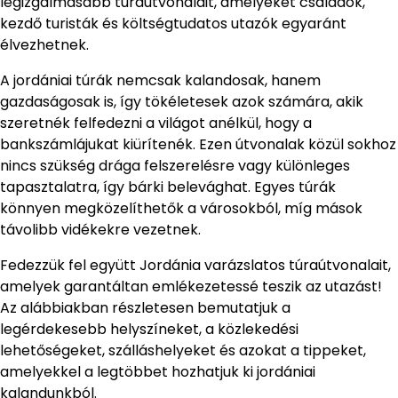
legizgalmasabb túraútvonalait, amelyeket családok,
kezdő turisták és költségtudatos utazók egyaránt
élvezhetnek.
A jordániai túrák nemcsak kalandosak, hanem
gazdaságosak is, így tökéletesek azok számára, akik
szeretnék felfedezni a világot anélkül, hogy a
bankszámlájukat kiürítenék. Ezen útvonalak közül sokhoz
nincs szükség drága felszerelésre vagy különleges
tapasztalatra, így bárki belevághat. Egyes túrák
könnyen megközelíthetők a városokból, míg mások
távolibb vidékekre vezetnek.
Fedezzük fel együtt Jordánia varázslatos túraútvonalait,
amelyek garantáltan emlékezetessé teszik az utazást!
Az alábbiakban részletesen bemutatjuk a
legérdekesebb helyszíneket, a közlekedési
lehetőségeket, szálláshelyeket és azokat a tippeket,
amelyekkel a legtöbbet hozhatjuk ki jordániai
kalandunkból.