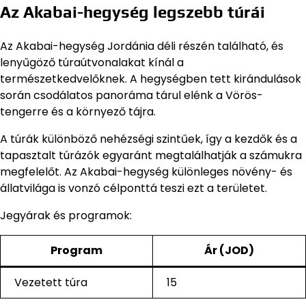
Az Akabai-hegység legszebb túrái
Az Akabai-hegység Jordánia déli részén található, és
lenyűgöző túraútvonalakat kínál a
természetkedvelőknek. A hegységben tett kirándulások
során csodálatos panoráma tárul elénk a Vörös-
tengerre és a környező tájra.
A túrák különböző nehézségi szintűek, így a kezdők és a
tapasztalt túrázók egyaránt megtalálhatják a számukra
megfelelőt. Az Akabai-hegység különleges növény- és
állatvilága is vonzó célponttá teszi ezt a területet.
Jegyárak és programok:
Program
Ár (JOD)
Vezetett túra
15