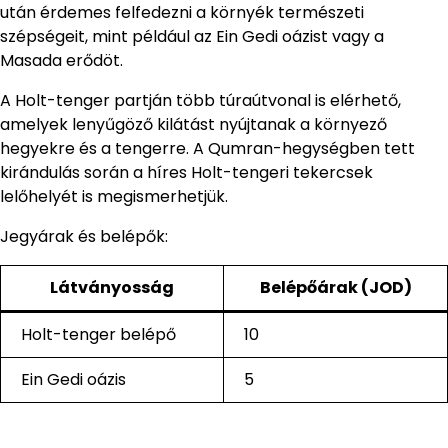
után érdemes felfedezni a környék természeti
szépségeit, mint például az Ein Gedi oázist vagy a
Masada erődöt.
A Holt-tenger partján több túraútvonal is elérhető,
amelyek lenyűgöző kilátást nyújtanak a környező
hegyekre és a tengerre. A Qumran-hegységben tett
kirándulás során a híres Holt-tengeri tekercsek
lelőhelyét is megismerhetjük.
Jegyárak és belépők:
Látványosság
Belépőárak (JOD)
Holt-tenger belépő
10
Ein Gedi oázis
5