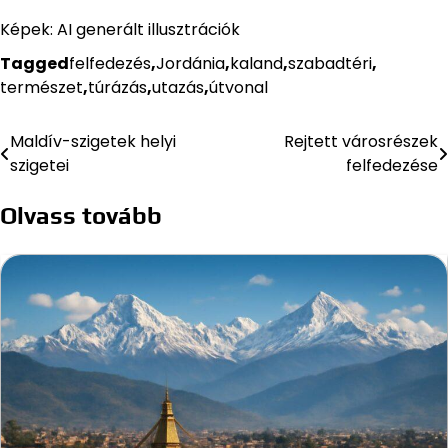
Képek: AI generált illusztrációk
Tagged
felfedezés
,
Jordánia
,
kaland
,
szabadtéri
,
természet
,
túrázás
,
utazás
,
útvonal
Maldív-szigetek helyi
Rejtett városrészek
Bejegyzés
szigetei
felfedezése
navigáció
Olvass tovább