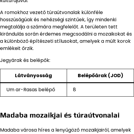
kultúrájával.
A romokhoz vezető túraútvonalak különféle
hosszúságúak és nehézségi szintűek, így mindenki
megtalálja a számára megfelelőt. A területen tett
kirándulás során érdemes megcsodálni a mozaikokat és
a különböző építészeti stílusokat, amelyek a múlt korok
emlékeit őrzik.
Jegyárak és belépők:
Látványosság
Belépőárak (JOD)
Um ar-Rasas belépő
8
Madaba mozaikjai és túraútvonalai
Madaba városa híres a lenyűgöző mozaikjairól, amelyek