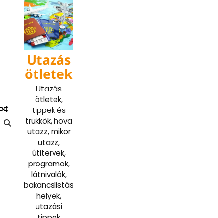
Skip
to
content
Utazás
ötletek
Utazás
ötletek,
tippek és
trükkök, hova
utazz, mikor
utazz,
útitervek,
programok,
látnivalók,
bakancslistás
helyek,
utazási
tippek