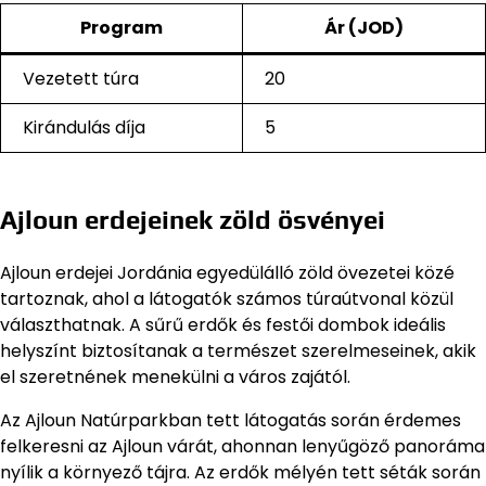
Program
Ár (JOD)
Vezetett túra
20
Kirándulás díja
5
Ajloun erdejeinek zöld ösvényei
Ajloun erdejei Jordánia egyedülálló zöld övezetei közé
tartoznak, ahol a látogatók számos túraútvonal közül
választhatnak. A sűrű erdők és festői dombok ideális
helyszínt biztosítanak a természet szerelmeseinek, akik
el szeretnének menekülni a város zajától.
Az Ajloun Natúrparkban tett látogatás során érdemes
felkeresni az Ajloun várát, ahonnan lenyűgöző panoráma
nyílik a környező tájra. Az erdők mélyén tett séták során