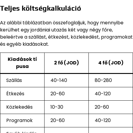
Teljes költségkalkuláció
Az alábbi táblázatban összefoglaljuk, hogy mennyibe
kerülhet egy jordániai utazás két vagy négy főre,
beleértve a szállást, étkezést, közlekedést, programokat
és egyéb kiadásokat.
Kiadások tí
2 fő (JOD)
4 fő (JOD)
pusa
Szállás
40-140
80-280
Étkezés
20-60
40-120
Közlekedés
10-30
20-60
Programok
20-60
40-120