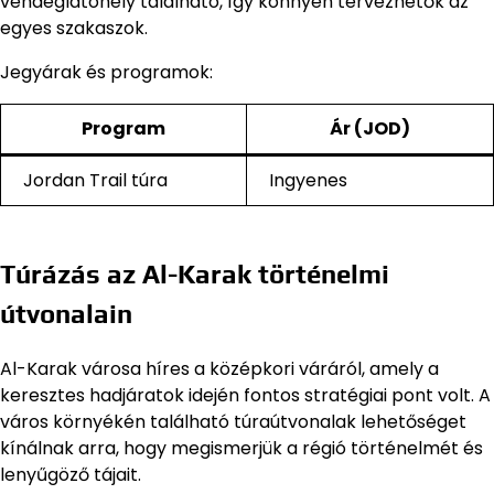
vendéglátóhely található, így könnyen tervezhetők az
egyes szakaszok.
Jegyárak és programok:
Program
Ár (JOD)
Jordan Trail túra
Ingyenes
Túrázás az Al-Karak történelmi
útvonalain
Al-Karak városa híres a középkori váráról, amely a
keresztes hadjáratok idején fontos stratégiai pont volt. A
város környékén található túraútvonalak lehetőséget
kínálnak arra, hogy megismerjük a régió történelmét és
lenyűgöző tájait.