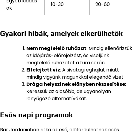
Egyéb kiadás
10-30
20-60
ok
Gyakori hibák, amelyek elkerülhetők
Nem megfelelő ruházat
: Mindig ellenőrizzük
az időjárás-előrejelzést, és viseljünk
megfelelő ruházatot a túra során.
Elfelejtett víz
: A sivatagi éghajlat miatt
mindig vigyünk magunkkal elegendő vizet.
Drága helyszínek előnyben részesítése
:
Keressük az olcsóbb, de ugyanolyan
lenyűgöző alternatívákat.
Esős napi programok
Bár Jordániában ritka az eső, előfordulhatnak esős