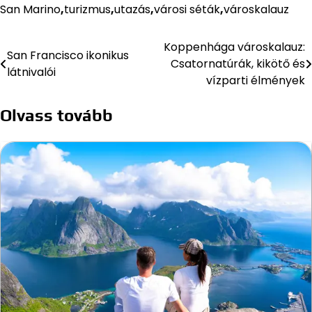
San Marino
,
turizmus
,
utazás
,
városi séták
,
városkalauz
Koppenhága városkalauz:
Bejegyzés
San Francisco ikonikus
Csatornatúrák, kikötő és
látnivalói
navigáció
vízparti élmények
Olvass tovább