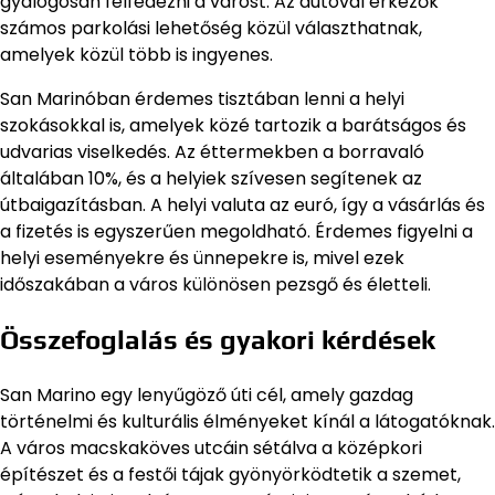
gyalogosan felfedezni a várost. Az autóval érkezők
számos parkolási lehetőség közül választhatnak,
amelyek közül több is ingyenes.
San Marinóban érdemes tisztában lenni a helyi
szokásokkal is, amelyek közé tartozik a barátságos és
udvarias viselkedés. Az éttermekben a borravaló
általában 10%, és a helyiek szívesen segítenek az
útbaigazításban. A helyi valuta az euró, így a vásárlás és
a fizetés is egyszerűen megoldható. Érdemes figyelni a
helyi eseményekre és ünnepekre is, mivel ezek
időszakában a város különösen pezsgő és életteli.
Összefoglalás és gyakori kérdések
San Marino egy lenyűgöző úti cél, amely gazdag
történelmi és kulturális élményeket kínál a látogatóknak.
A város macskaköves utcáin sétálva a középkori
építészet és a festői tájak gyönyörködtetik a szemet,