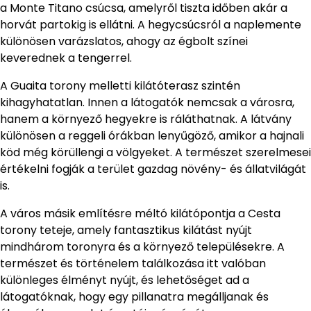
a Monte Titano csúcsa, amelyről tiszta időben akár a
horvát partokig is ellátni. A hegycsúcsról a naplemente
különösen varázslatos, ahogy az égbolt színei
keverednek a tengerrel.
A Guaita torony melletti kilátóterasz szintén
kihagyhatatlan. Innen a látogatók nemcsak a városra,
hanem a környező hegyekre is ráláthatnak. A látvány
különösen a reggeli órákban lenyűgöző, amikor a hajnali
köd még körüllengi a völgyeket. A természet szerelmesei
értékelni fogják a terület gazdag növény- és állatvilágát
is.
A város másik említésre méltó kilátópontja a Cesta
torony teteje, amely fantasztikus kilátást nyújt
mindhárom toronyra és a környező településekre. A
természet és történelem találkozása itt valóban
különleges élményt nyújt, és lehetőséget ad a
látogatóknak, hogy egy pillanatra megálljanak és