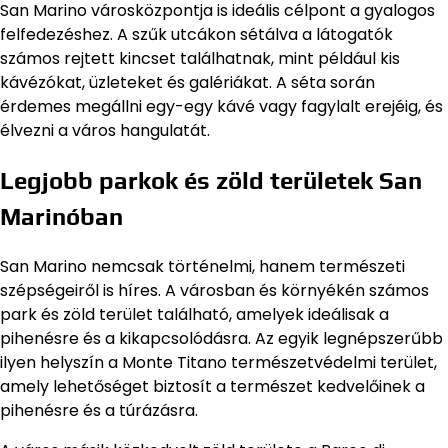
San Marino városközpontja is ideális célpont a gyalogos
felfedezéshez. A szűk utcákon sétálva a látogatók
számos rejtett kincset találhatnak, mint például kis
kávézókat, üzleteket és galériákat. A séta során
érdemes megállni egy-egy kávé vagy fagylalt erejéig, és
élvezni a város hangulatát.
Legjobb parkok és zöld területek San
Marinóban
San Marino nemcsak történelmi, hanem természeti
szépségeiről is híres. A városban és környékén számos
park és zöld terület található, amelyek ideálisak a
pihenésre és a kikapcsolódásra. Az egyik legnépszerűbb
ilyen helyszín a Monte Titano természetvédelmi terület,
amely lehetőséget biztosít a természet kedvelőinek a
pihenésre és a túrázásra.