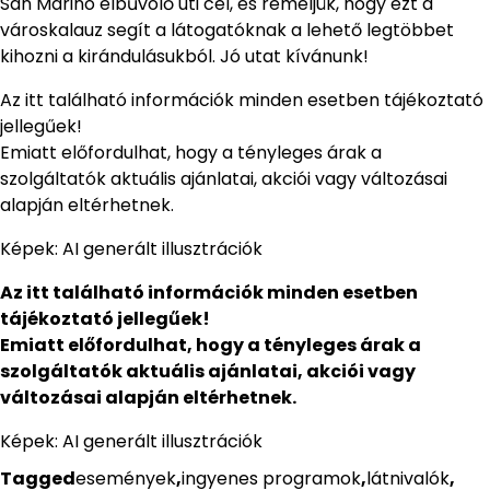
San Marino elbűvölő úti cél, és reméljük, hogy ezt a
városkalauz segít a látogatóknak a lehető legtöbbet
kihozni a kirándulásukból. Jó utat kívánunk!
Az itt található információk minden esetben tájékoztató
jellegűek!
Emiatt előfordulhat, hogy a tényleges árak a
szolgáltatók aktuális ajánlatai, akciói vagy változásai
alapján eltérhetnek.
Képek: AI generált illusztrációk
Az itt található információk minden esetben
tájékoztató jellegűek!
Emiatt előfordulhat, hogy a tényleges árak a
szolgáltatók aktuális ajánlatai, akciói vagy
változásai alapján eltérhetnek.
Képek: AI generált illusztrációk
Tagged
események
,
ingyenes programok
,
látnivalók
,