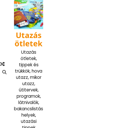
Skip
to
content
Utazás
ötletek
Utazás
ötletek,
tippek és
trükkök, hova
utazz, mikor
utazz,
útitervek,
programok,
látnivalók,
bakancslistás
helyek,
utazási
tippek