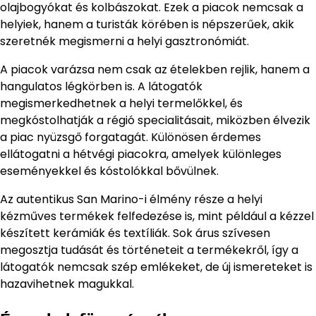
olajbogyókat és kolbászokat. Ezek a piacok nemcsak a
helyiek, hanem a turisták körében is népszerűek, akik
szeretnék megismerni a helyi gasztronómiát.
A piacok varázsa nem csak az ételekben rejlik, hanem a
hangulatos légkörben is. A látogatók
megismerkedhetnek a helyi termelőkkel, és
megkóstolhatják a régió specialitásait, miközben élvezik
a piac nyüzsgő forgatagát. Különösen érdemes
ellátogatni a hétvégi piacokra, amelyek különleges
eseményekkel és kóstolókkal bővülnek.
Az autentikus San Marino-i élmény része a helyi
kézműves termékek felfedezése is, mint például a kézzel
készített kerámiák és textíliák. Sok árus szívesen
megosztja tudását és történeteit a termékekről, így a
látogatók nemcsak szép emlékeket, de új ismereteket is
hazavihetnek magukkal.