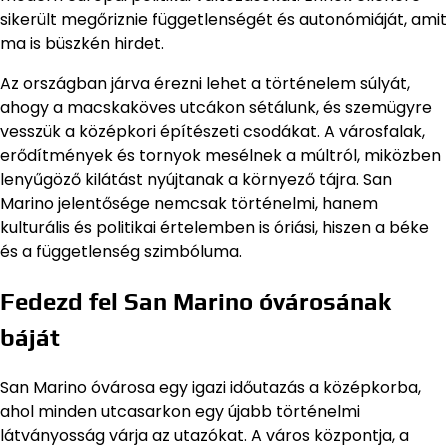
sikerült megőriznie függetlenségét és autonómiáját, amit
ma is büszkén hirdet.
Az országban járva érezni lehet a történelem súlyát,
ahogy a macskaköves utcákon sétálunk, és szemügyre
vesszük a középkori építészeti csodákat. A városfalak,
erődítmények és tornyok mesélnek a múltról, miközben
lenyűgöző kilátást nyújtanak a környező tájra. San
Marino jelentősége nemcsak történelmi, hanem
kulturális és politikai értelemben is óriási, hiszen a béke
és a függetlenség szimbóluma.
Fedezd fel San Marino óvárosának
báját
San Marino óvárosa egy igazi időutazás a középkorba,
ahol minden utcasarkon egy újabb történelmi
látványosság várja az utazókat. A város központja, a