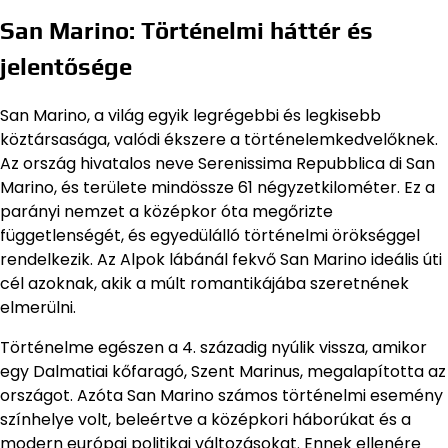
San Marino: Történelmi háttér és
jelentősége
San Marino, a világ egyik legrégebbi és legkisebb
köztársasága, valódi ékszere a történelemkedvelőknek.
Az ország hivatalos neve Serenissima Repubblica di San
Marino, és területe mindössze 61 négyzetkilométer. Ez a
parányi nemzet a középkor óta megőrizte
függetlenségét, és egyedülálló történelmi örökséggel
rendelkezik. Az Alpok lábánál fekvő San Marino ideális úti
cél azoknak, akik a múlt romantikájába szeretnének
elmerülni.
Történelme egészen a 4. századig nyúlik vissza, amikor
egy Dalmatiai kőfaragó, Szent Marinus, megalapította az
országot. Azóta San Marino számos történelmi esemény
színhelye volt, beleértve a középkori háborúkat és a
modern európai politikai változásokat. Ennek ellenére