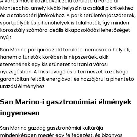
A város másik közkedvelt zöld területe a Parco di
Montecchio, amely kiváló helyszín a családi piknikekhez
és a szabadtéri játékokhoz. A park területén játszóterek,
sportpályák és pihenőhelyek is találhatók, így minden
korosztály számára ideális kikapcsolódási lehetőséget
nyújt.
San Marino parkjai és zöld területei nemcsak a helyiek,
hanem a turisták körében is népszerűek, akik
szeretnének egy kis szünetet tartani a városi
nyüzsgésben. A friss levegő és a természet közelsége
garantáltan feltölt energiával, és hozzájárul a pihentető
utazási élményhez.
San Marino-i gasztronómiai élmények
ingyenesen
San Marino gazdag gasztronómiai kultúrája
mindenképpen megér egy felfedezést, és bizonyos