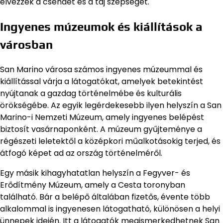
élvezzék a csendet és a táj szépségét.
Ingyenes múzeumok és kiállítások a
városban
San Marino városa számos ingyenes múzeummal és
kiállítással várja a látogatókat, amelyek betekintést
nyújtanak a gazdag történelmébe és kulturális
örökségébe. Az egyik legérdekesebb ilyen helyszín a San
Marino-i Nemzeti Múzeum, amely ingyenes belépést
biztosít vasárnaponként. A múzeum gyűjteménye a
régészeti leletektől a középkori műalkotásokig terjed, és
átfogó képet ad az ország történelméről.
Egy másik kihagyhatatlan helyszín a Fegyver- és
Erődítmény Múzeum, amely a Cesta toronyban
található. Bár a belépő általában fizetős, évente több
alkalommal is ingyenesen látogatható, különösen a helyi
ünnepek idején. Itt a látogatók megismerkedhetnek San