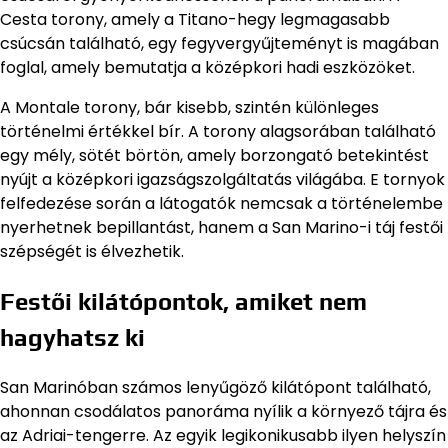
Cesta torony, amely a Titano-hegy legmagasabb
csúcsán található, egy fegyvergyűjteményt is magában
foglal, amely bemutatja a középkori hadi eszközöket.
A Montale torony, bár kisebb, szintén különleges
történelmi értékkel bír. A torony alagsorában található
egy mély, sötét börtön, amely borzongató betekintést
nyújt a középkori igazságszolgáltatás világába. E tornyok
felfedezése során a látogatók nemcsak a történelembe
nyerhetnek bepillantást, hanem a San Marino-i táj festői
szépségét is élvezhetik.
Festői kilátópontok, amiket nem
hagyhatsz ki
San Marinóban számos lenyűgöző kilátópont található,
ahonnan csodálatos panoráma nyílik a környező tájra és
az Adriai-tengerre. Az egyik legikonikusabb ilyen helyszín