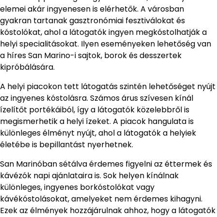
elemei akár ingyenesen is elérhetők. A városban
gyakran tartanak gasztronómiai fesztiválokat és
kóstolókat, ahol a látogatók ingyen megkóstolhatják a
helyi specialitásokat. Ilyen eseményeken lehetőség van
a híres San Marino-i sajtok, borok és desszertek
kipróbálására.
A helyi piacokon tett látogatás szintén lehetőséget nyújt
az ingyenes kóstolásra. Számos árus szívesen kínál
ízelítőt portékáiból, így a látogatók közelebbről is
megismerhetik a helyi ízeket. A piacok hangulata is
különleges élményt nyújt, ahol a látogatók a helyiek
életébe is bepillantást nyerhetnek.
San Marinóban sétálva érdemes figyelni az éttermek és
kávézók napi ajánlataira is. Sok helyen kínálnak
különleges, ingyenes borkóstolókat vagy
kávékóstolásokat, amelyeket nem érdemes kihagyni.
Ezek az élmények hozzájárulnak ahhoz, hogy a látogatók