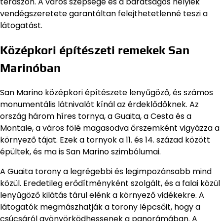
teraszon. A város szépsége és a barátságos helyiek
vendégszeretete garantáltan felejthetetlenné teszi a
látogatást.
Középkori építészeti remekek San
Marinóban
San Marino középkori építészete lenyűgöző, és számos
monumentális látnivalót kínál az érdeklődőknek. Az
ország három híres tornya, a Guaita, a Cesta és a
Montale, a város fölé magasodva őrszemként vigyázza a
környező tájat. Ezek a tornyok a 11. és 14. század között
épültek, és ma is San Marino szimbólumai.
A Guaita torony a legrégebbi és legimpozánsabb mind
közül. Eredetileg erődítményként szolgált, és a falai közül
lenyűgöző kilátás tárul elénk a környező vidékekre. A
látogatók megmászhatják a torony lépcsőit, hogy a
csúcsáról gyönyörködhessenek a panorámában. A