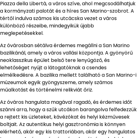
Piazza della Libertà, a város szíve, ahol megcsodálhatjuk
a kormányzati palotát és a híres San Marino-szobrot. A
tértől indulva számos kis utcácska vezet a város
különböző részeibe, mindegyikük újabb
meglepetésekkel.
Az óvárosban sétálva érdemes megállni a San Marino
bazilikánál, amely a város vallási központja. A gyönyörű
neoklasszikus épület belső tere lenyűgöző, és
lehetőséget nyújt a látogatóknak a csendes
elmélkedésre. A bazilika mellett található a San Marino-i
múzeumok egyik gyöngyszeme, amely számos
műalkotást és történelmi relikviát őriz.
Az óváros hangulata magával ragadó, és érdemes időt
szánni arra, hogy a szűk utcákon barangolva felfedezzük
a rejtett kis üzleteket, kávézókat és helyi kézművesek
boltjait. Az autentikus helyi gasztronómia is könnyen
elérhető, akár egy kis trattoriában, akár egy hangulatos