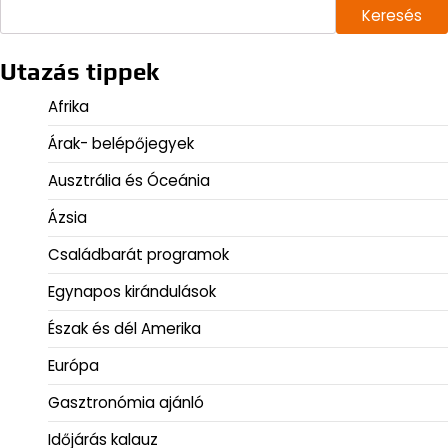
Keresés
Utazás tippek
Afrika
Árak- belépőjegyek
Ausztrália és Óceánia
Ázsia
Családbarát programok
Egynapos kirándulások
Észak és dél Amerika
Európa
Gasztronómia ajánló
Időjárás kalauz