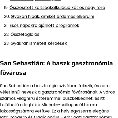
Összesített költségkalkuláció két és négy főre
Gyakori hibák, amiket érdemes elkerülni
Esős napokra ajánlott programok
Összefoglalás
Gyakran ismételt kérdések
San Sebastián: A baszk gasztronómia
fővárosa
San Sebastián a baszk régió szívében fekszik, és nem
véletlenül nevezik a gasztronómia fővárosának. A város
számos világhírű étteremmel büszkélkedhet, és itt
található a legtöbb Michelin-csillagos étterem
lakosságszámra vetítve. Ez a hely egyszerre elegáns,
laza, modern és tradícionális – egy igazi gasztronómiai