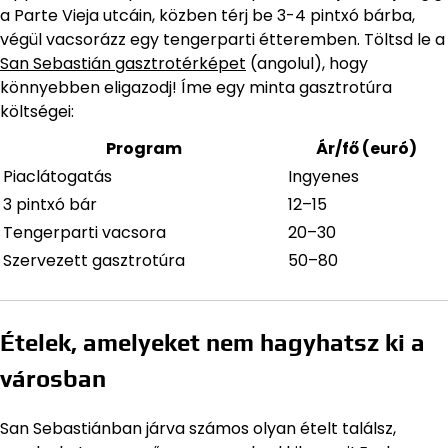
a Parte Vieja utcáin, közben térj be 3-4 pintxó bárba,
végül vacsorázz egy tengerparti étteremben. Töltsd le a
San Sebastián gasztrotérképet
(angolul), hogy
könnyebben eligazodj! Íme egy minta gasztrotúra
költségei:
Program
Ár/fő (euró)
Piaclátogatás
Ingyenes
3 pintxó bár
12–15
Tengerparti vacsora
20–30
Szervezett gasztrotúra
50–80
Ételek, amelyeket nem hagyhatsz ki a
városban
San Sebastiánban járva számos olyan ételt találsz,