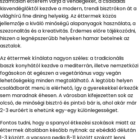
számtalan étterem várja a vendégeket, a családias
kisvendéglőktől kezdve a modern, trendi bisztrókon át a
világhírű fine dining helyekig. Az éttermek közös
jellemzője a kiváló minőségű alapanyagok használata, a
szezonalitás és a kreativitás. Érdemes előre tájékozódni,
hiszen a legnépszerűbb helyeken hamar betelnek az
asztalok.
Az éttermek kínálata nagyon széles: a tradicionális
baszk konyhától kezdve a mediterrán, illetve nemzetközi
fogásokon át egészen a vegetáriánus vagy vegán
lehetőségekig minden megtalálható. A legtöbb helyen
családbarát menü is elérhető, így a gyerekekkel érkezők
sem maradnak éhesen. A városban kifejezetten sok az
olcsó, de minőségi bisztró és pintxó bár is, ahol akár már
2-3 euróért is ehetünk egy-egy különlegességet.
Fontos tudni, hogy a spanyol étkezési szokások miatt az
éttermek általában később nyitnak: az ebédidő délután
1-3 között, a vacsora pedig 8-11 között szokott lenni.