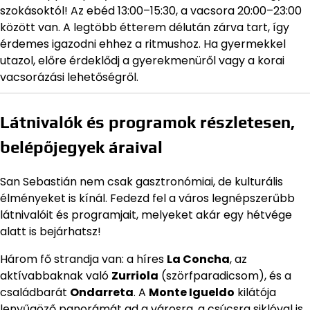
szokásoktól! Az ebéd 13:00–15:30, a vacsora 20:00–23:00
között van. A legtöbb étterem délután zárva tart, így
érdemes igazodni ehhez a ritmushoz. Ha gyermekkel
utazol, előre érdeklődj a gyerekmenüről vagy a korai
vacsorázási lehetőségről.
Látnivalók és programok részletesen,
belépőjegyek áraival
San Sebastián nem csak gasztronómiai, de kulturális
élményeket is kínál. Fedezd fel a város legnépszerűbb
látnivalóit és programjait, melyeket akár egy hétvége
alatt is bejárhatsz!
Három fő strandja van: a híres
La Concha
, az
aktívabbaknak való
Zurriola
(szörfparadicsom), és a
családbarát
Ondarreta
. A
Monte Igueldo
kilátója
lenyűgöző panorámát ad a városra, a csúcsra siklóval is