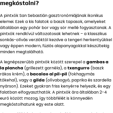
megkóstolni?
A pintxók San Sebastián gasztronómiájának ikonikus
elemei. Ezek a kis falatok a baszk tapasok, amelyeket
általában egy pohár bor vagy sör mellé fogyasztanak. A
pintxók rendkívül változatosak lehetnek – a klasszikus
sonkás-olívás verzióktól kezdve a tengeri herkentyűkkel
vagy éppen modern, fúziós alapanyagokkal készültekig
minden megtalálható.
A legnépszerűbb pintxók között szerepel a
gambas a
la plancha
(grillezett garnéla), a
txangurro
(baszk
rákos krém), a
bacalao al pil-pil
(fokhagymás
tőkehal), vagy a
gilda
(olívabogyó, paprika és szardella
nyárson). Ezeket gyakran friss kenyérre helyezik, és egy
falatban elfogyaszthatók. A pintxók ára általában 2-4
euró között mozog, így többfélét is könnyedén
megkóstolhatunk egy este alatt.