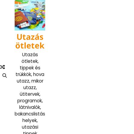
Skip
to
content
Utazás
ötletek
Utazás
ötletek,
tippek és
trükkök, hova
utazz, mikor
utazz,
útitervek,
programok,
látnivalók,
bakancslistás
helyek,
utazási
tippek