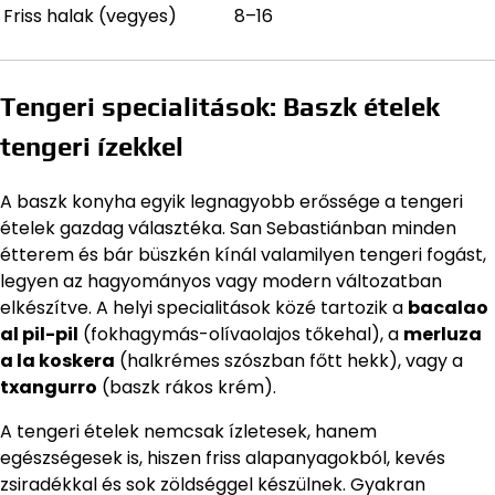
Friss halak (vegyes)
8–16
Tengeri specialitások: Baszk ételek
tengeri ízekkel
A baszk konyha egyik legnagyobb erőssége a tengeri
ételek gazdag választéka. San Sebastiánban minden
étterem és bár büszkén kínál valamilyen tengeri fogást,
legyen az hagyományos vagy modern változatban
elkészítve. A helyi specialitások közé tartozik a
bacalao
al pil-pil
(fokhagymás-olívaolajos tőkehal), a
merluza
a la koskera
(halkrémes szószban főtt hekk), vagy a
txangurro
(baszk rákos krém).
A tengeri ételek nemcsak ízletesek, hanem
egészségesek is, hiszen friss alapanyagokból, kevés
zsiradékkal és sok zöldséggel készülnek. Gyakran