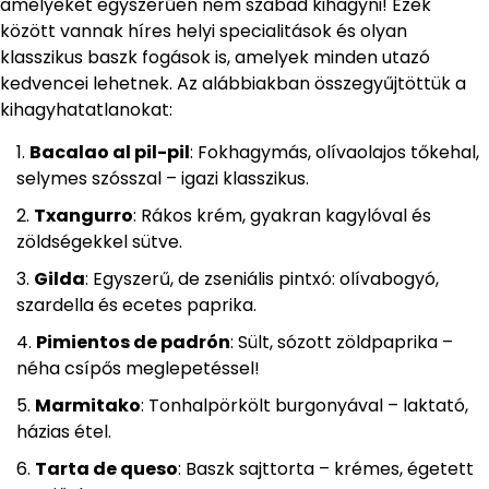
amelyeket egyszerűen nem szabad kihagyni! Ezek
között vannak híres helyi specialitások és olyan
klasszikus baszk fogások is, amelyek minden utazó
kedvencei lehetnek. Az alábbiakban összegyűjtöttük a
kihagyhatatlanokat:
Bacalao al pil-pil
: Fokhagymás, olívaolajos tőkehal,
selymes szósszal – igazi klasszikus.
Txangurro
: Rákos krém, gyakran kagylóval és
zöldségekkel sütve.
Gilda
: Egyszerű, de zseniális pintxó: olívabogyó,
szardella és ecetes paprika.
Pimientos de padrón
: Sült, sózott zöldpaprika –
néha csípős meglepetéssel!
Marmitako
: Tonhalpörkölt burgonyával – laktató,
házias étel.
Tarta de queso
: Baszk sajttorta – krémes, égetett