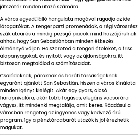
játszótér minden utazó számára.
A város egyedülálló hangulata magával ragadja az ide
látogatókat. A tengerparti promenádok, a régi városrész
szűk utcái és a mindig pezsgő piacok mind hozzájárulnak
ahhoz, hogy San Sebastiánban minden étkezés
élménnyé váljon. Ha szereted a tengeri ételeket, a friss
alapanyagokat, és nyitott vagy az újdonságokra, itt
biztosan megtalálod a számításaidat.
Családoknak, pároknak és baráti társaságoknak
egyaránt ajánlott San Sebastián, hiszen a város kínálata
minden igényt kielégít. Akár egy gyors, olcsó
harapnivalóra, akár több fogásos, elegáns vacsorára
vágysz, itt mindenki megtalálja, amit keres. Ráadásul a
városban rengeteg az ingyenes vagy kedvező árú
program, így a pénztárcabarát utazók is jól érezhetik
magukat.