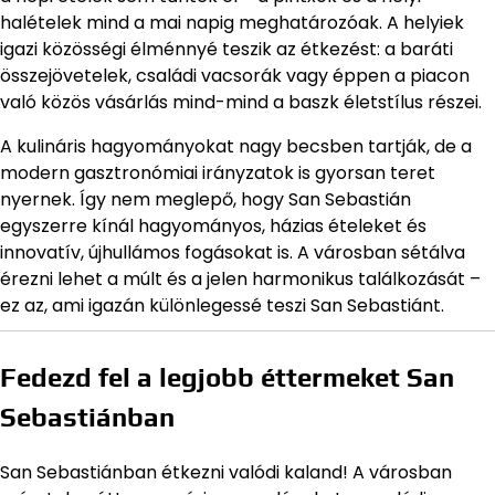
halételek mind a mai napig meghatározóak. A helyiek
igazi közösségi élménnyé teszik az étkezést: a baráti
összejövetelek, családi vacsorák vagy éppen a piacon
való közös vásárlás mind-mind a baszk életstílus részei.
A kulináris hagyományokat nagy becsben tartják, de a
modern gasztronómiai irányzatok is gyorsan teret
nyernek. Így nem meglepő, hogy San Sebastián
egyszerre kínál hagyományos, házias ételeket és
innovatív, újhullámos fogásokat is. A városban sétálva
érezni lehet a múlt és a jelen harmonikus találkozását –
ez az, ami igazán különlegessé teszi San Sebastiánt.
Fedezd fel a legjobb éttermeket San
Sebastiánban
San Sebastiánban étkezni valódi kaland! A városban