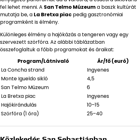
fel lehet menni. A
San Telmo Múzeum
a baszk kultúrát
mutatja be, a
La Bretxa piac
pedig gasztronómiai
programként is élmény.
Különleges élmény a hajókázás a tengeren vagy egy
szervezett szörfóra. Az alábbi táblázatban
összefoglaltuk a főbb programokat és áraikat:
Program/Látnivaló
Ár/fő (euró)
La Concha strand
Ingyenes
Monte Igueldo sikló
4,5
San Telmo Múzeum
6
La Bretxa piac
Ingyenes
Hajókirándulás
10–15
Szörfóra (1 óra)
25–40
Közlekedés San Sebastiánban,