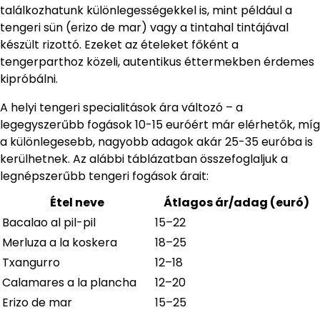
találkozhatunk különlegességekkel is, mint például a
tengeri sün (erizo de mar) vagy a tintahal tintájával
készült rizottó. Ezeket az ételeket főként a
tengerparthoz közeli, autentikus éttermekben érdemes
kipróbálni.
A helyi tengeri specialitások ára változó – a
legegyszerűbb fogások 10-15 euróért már elérhetők, míg
a különlegesebb, nagyobb adagok akár 25-35 euróba is
kerülhetnek. Az alábbi táblázatban összefoglaljuk a
legnépszerűbb tengeri fogások árait:
Étel neve
Átlagos ár/adag (euró)
Bacalao al pil-pil
15–22
Merluza a la koskera
18–25
Txangurro
12–18
Calamares a la plancha
12–20
Erizo de mar
15–25