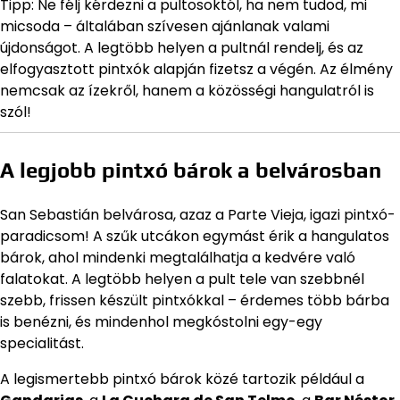
Tipp: Ne félj kérdezni a pultosoktól, ha nem tudod, mi
micsoda – általában szívesen ajánlanak valami
újdonságot. A legtöbb helyen a pultnál rendelj, és az
elfogyasztott pintxók alapján fizetsz a végén. Az élmény
nemcsak az ízekről, hanem a közösségi hangulatról is
szól!
A legjobb pintxó bárok a belvárosban
San Sebastián belvárosa, azaz a Parte Vieja, igazi pintxó-
paradicsom! A szűk utcákon egymást érik a hangulatos
bárok, ahol mindenki megtalálhatja a kedvére való
falatokat. A legtöbb helyen a pult tele van szebbnél
szebb, frissen készült pintxókkal – érdemes több bárba
is benézni, és mindenhol megkóstolni egy-egy
specialitást.
A legismertebb pintxó bárok közé tartozik például a