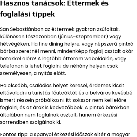
Hasznos tanácsok: Éttermek és
foglalási tippek
San Sebastiánban az éttermek gyakran zsúfoltak,
különösen főszezonban (június–szeptember) vagy
hétvégéken. Ha fine dining helyre, vagy népszerű pintxó
bárba szeretnél menni, mindenképp foglalj asztalt akár
hetekkel előre! A legtöbb étterem weboldalán, vagy
telefonon is lehet foglalni, de néhány helyen csak
személyesen, a nyitás előtt.
Ha olcsóbb, családias helyet keresel, érdemes kicsit
eltávolodni a turistás főutcáktól, és a belváros kevésbé
ismert részein próbálkozni. Itt sokszor nem kell előre
foglalni, és az árak is kedvezőbbek. A pintxó bárokban
általában nem foglalnak asztalt, hanem érkezési
sorrendben szolgálnak ki.
Fontos tipp: a spanyol étkezési időszak eltér a magyar