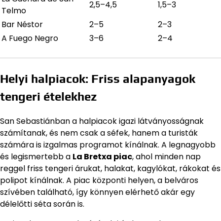
2,5–4,5
1,5–3
Telmo
Bar Néstor
2–5
2–3
A Fuego Negro
3–6
2–4
Helyi halpiacok: Friss alapanyagok
tengeri ételekhez
San Sebastiánban a halpiacok igazi látványosságnak
számítanak, és nem csak a séfek, hanem a turisták
számára is izgalmas programot kínálnak. A legnagyobb
és legismertebb a
La Bretxa piac
, ahol minden nap
reggel friss tengeri árukat, halakat, kagylókat, rákokat és
polipot kínálnak. A piac központi helyen, a belváros
szívében található, így könnyen elérhető akár egy
délelőtti séta során is.