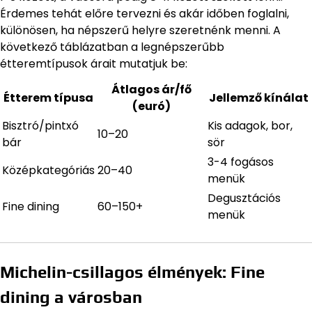
Érdemes tehát előre tervezni és akár időben foglalni,
különösen, ha népszerű helyre szeretnénk menni. A
következő táblázatban a legnépszerűbb
étteremtípusok árait mutatjuk be:
Átlagos ár/fő
Étterem típusa
Jellemző kínálat
(euró)
Bisztró/pintxó
Kis adagok, bor,
10–20
bár
sör
3-4 fogásos
Középkategóriás
20–40
menük
Degusztációs
Fine dining
60–150+
menük
Michelin-csillagos élmények: Fine
dining a városban