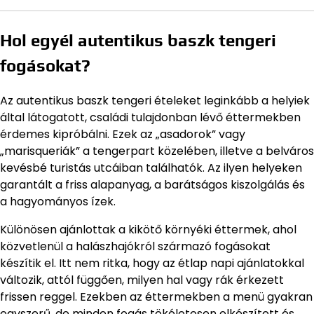
Hol egyél autentikus baszk tengeri
fogásokat?
Az autentikus baszk tengeri ételeket leginkább a helyiek
által látogatott, családi tulajdonban lévő éttermekben
érdemes kipróbálni. Ezek az „asadorok” vagy
„marisqueriák” a tengerpart közelében, illetve a belváros
kevésbé turistás utcáiban találhatók. Az ilyen helyeken
garantált a friss alapanyag, a barátságos kiszolgálás és
a hagyományos ízek.
Különösen ajánlottak a kikötő környéki éttermek, ahol
közvetlenül a halászhajókról származó fogásokat
készítik el. Itt nem ritka, hogy az étlap napi ajánlatokkal
változik, attól függően, milyen hal vagy rák érkezett
frissen reggel. Ezekben az éttermekben a menü gyakran
egyszerű, de minden fogás tökéletesen elkészített és