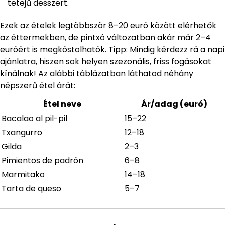
tetejű desszert.
Ezek az ételek legtöbbször 8–20 euró között elérhetők
az éttermekben, de pintxó változatban akár már 2–4
euróért is megkóstolhatók. Tipp: Mindig kérdezz rá a napi
ajánlatra, hiszen sok helyen szezonális, friss fogásokat
kínálnak! Az alábbi táblázatban láthatod néhány
népszerű étel árát:
Étel neve
Ár/adag (euró)
Bacalao al pil-pil
15–22
Txangurro
12–18
Gilda
2–3
Pimientos de padrón
6–8
Marmitako
14–18
Tarta de queso
5–7