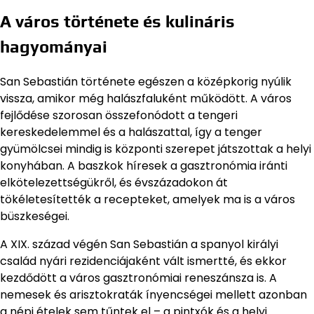
A város története és kulináris
hagyományai
San Sebastián története egészen a középkorig nyúlik
vissza, amikor még halászfaluként működött. A város
fejlődése szorosan összefonódott a tengeri
kereskedelemmel és a halászattal, így a tenger
gyümölcsei mindig is központi szerepet játszottak a helyi
konyhában. A baszkok híresek a gasztronómia iránti
elkötelezettségükről, és évszázadokon át
tökéletesítették a recepteket, amelyek ma is a város
büszkeségei.
A XIX. század végén San Sebastián a spanyol királyi
család nyári rezidenciájaként vált ismertté, és ekkor
kezdődött a város gasztronómiai reneszánsza is. A
nemesek és arisztokraták ínyencségei mellett azonban
a népi ételek sem tűntek el – a pintxók és a helyi