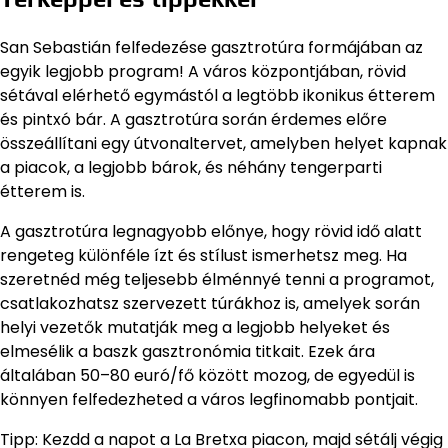
San Sebastián felfedezése gasztrotúra formájában az
egyik legjobb program! A város központjában, rövid
sétával elérhető egymástól a legtöbb ikonikus étterem
és pintxó bár. A gasztrotúra során érdemes előre
összeállítani egy útvonaltervet, amelyben helyet kapnak
a piacok, a legjobb bárok, és néhány tengerparti
étterem is.
A gasztrotúra legnagyobb előnye, hogy rövid idő alatt
rengeteg különféle ízt és stílust ismerhetsz meg. Ha
szeretnéd még teljesebb élménnyé tenni a programot,
csatlakozhatsz szervezett túrákhoz is, amelyek során
helyi vezetők mutatják meg a legjobb helyeket és
elmesélik a baszk gasztronómia titkait. Ezek ára
általában 50–80 euró/fő között mozog, de egyedül is
könnyen felfedezheted a város legfinomabb pontjait.
Tipp: Kezdd a napot a La Bretxa piacon, majd sétálj végig