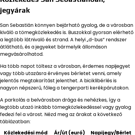
jegyárak
San Sebastián könnyen bejárható gyalog, de a városban
kiváló a tömegközlekedés is. Buszokkal gyorsan elérhető
a legtöbb látnivaló és strand. A helyi „d-bus” rendszer
átlátható, és a jegyeket bármelyik állomáson
megvásárolhatod.
Ha több napot töltesz a városban, érdemes napijegyet
vagy több utazásra érvényes bérletet venni, amely
jelentős megtakarítást jelenthet. A biciklibérlés is
nagyon népszerű, főleg a tengerparti kerékpárutakon.
A parkolás a belvárosban drága és nehézkes, így a
legtöbb utazó inkább tömegközlekedéssel vagy gyalog
fedezi fel a várost. Nézd meg az árakat a következő
táblázatban:
Közlekedési mód
Ár/út (euró)
Napijegy/Bérlet