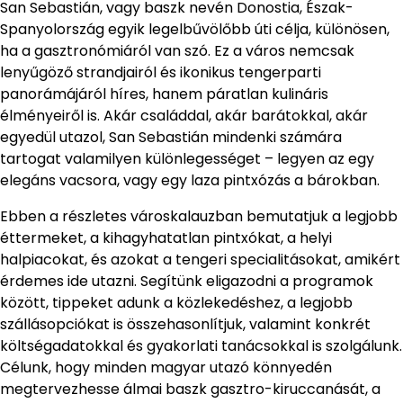
San Sebastián, vagy baszk nevén Donostia, Észak-
Spanyolország egyik legelbűvölőbb úti célja, különösen,
ha a gasztronómiáról van szó. Ez a város nemcsak
lenyűgöző strandjairól és ikonikus tengerparti
panorámájáról híres, hanem páratlan kulináris
élményeiről is. Akár családdal, akár barátokkal, akár
egyedül utazol, San Sebastián mindenki számára
tartogat valamilyen különlegességet – legyen az egy
elegáns vacsora, vagy egy laza pintxózás a bárokban.
Ebben a részletes városkalauzban bemutatjuk a legjobb
éttermeket, a kihagyhatatlan pintxókat, a helyi
halpiacokat, és azokat a tengeri specialitásokat, amikért
érdemes ide utazni. Segítünk eligazodni a programok
között, tippeket adunk a közlekedéshez, a legjobb
szállásopciókat is összehasonlítjuk, valamint konkrét
költségadatokkal és gyakorlati tanácsokkal is szolgálunk.
Célunk, hogy minden magyar utazó könnyedén
megtervezhesse álmai baszk gasztro-kiruccanását, a