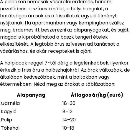
A piacokon nemcsak vásárolni érdemes, hanem
nézelődni is: a színes kínálat, a helyi hangulat, a
barátságos árusok és a friss illatok egyedi élményt
nyújtanak. Ha apartmanban vagy kempingben szállsz
meg, érdemes itt beszerezni az alapanyagokat, és saját
magad is kipróbálhatod a baszk tengeri ételek
elkészítését. A legtöbb árus szívesen ad tanácsot a
vásárláshoz, és akár recepteket is ajánl.
A halpiacok reggel 7-től délig a legélénkebbek, ilyenkor
érkezik a friss áru a halászhajókról. Az árak változóak, de
általában kedvezőbbek, mint a boltokban vagy
éttermekben. Nézd meg az árakat a táblázatban:
Alapanyag
Átlagos ár/kg (euró)
Garnéla
18–30
Kagyló
8–12
Polip
14–20
Tőkehal
10–18