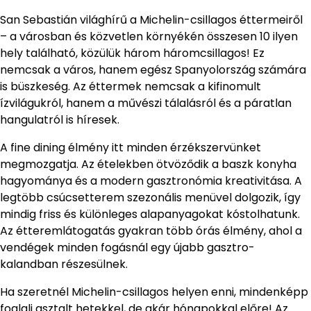
San Sebastián világhírű a Michelin-csillagos éttermeiről
– a városban és közvetlen környékén összesen 10 ilyen
hely található, közülük három háromcsillagos! Ez
nemcsak a város, hanem egész Spanyolország számára
is büszkeség. Az éttermek nemcsak a kifinomult
ízvilágukról, hanem a művészi tálalásról és a páratlan
hangulatról is híresek.
A fine dining élmény itt minden érzékszervünket
megmozgatja. Az ételekben ötvöződik a baszk konyha
hagyománya és a modern gasztronómia kreativitása. A
legtöbb csúcsetterem szezonális menüvel dolgozik, így
mindig friss és különleges alapanyagokat kóstolhatunk.
Az étteremlátogatás gyakran több órás élmény, ahol a
vendégek minden fogásnál egy újabb gasztro-
kalandban részesülnek.
Ha szeretnél Michelin-csillagos helyen enni, mindenképp
foglalj asztalt hetekkel, de akár hónapokkal előre! Az