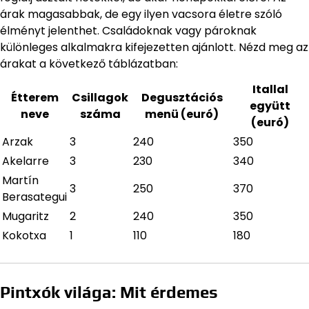
árak magasabbak, de egy ilyen vacsora életre szóló
élményt jelenthet. Családoknak vagy pároknak
különleges alkalmakra kifejezetten ajánlott. Nézd meg az
árakat a következő táblázatban:
Itallal
Étterem
Csillagok
Degusztációs
együtt
neve
száma
menü (euró)
(euró)
Arzak
3
240
350
Akelarre
3
230
340
Martín
3
250
370
Berasategui
Mugaritz
2
240
350
Kokotxa
1
110
180
Pintxók világa: Mit érdemes