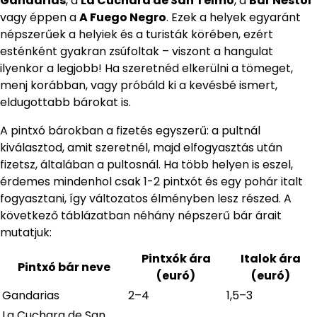
Gandarias
, a
La Cuchara de San Telmo
, a
Bar Néstor
vagy éppen a
A Fuego Negro
. Ezek a helyek egyaránt
népszerűek a helyiek és a turisták körében, ezért
esténként gyakran zsúfoltak – viszont a hangulat
ilyenkor a legjobb! Ha szeretnéd elkerülni a tömeget,
menj korábban, vagy próbáld ki a kevésbé ismert,
eldugottabb bárokat is.
A pintxó bárokban a fizetés egyszerű: a pultnál
kiválasztod, amit szeretnél, majd elfogyasztás után
fizetsz, általában a pultosnál. Ha több helyen is eszel,
érdemes mindenhol csak 1-2 pintxót és egy pohár italt
fogyasztani, így változatos élményben lesz részed. A
következő táblázatban néhány népszerű bár árait
mutatjuk:
Pintxók ára
Italok ára
Pintxó bár neve
(euró)
(euró)
Gandarias
2–4
1,5–3
La Cuchara de San