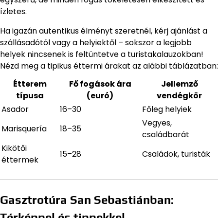
ízletes.
Ha igazán autentikus élményt szeretnél, kérj ajánlást a
szállásadótól vagy a helyiektől – sokszor a legjobb
helyek nincsenek is feltüntetve a turistakalauzokban!
Nézd meg a tipikus éttermi árakat az alábbi táblázatban:
Étterem
Fő fogások ára
Jellemző
típusa
(euró)
vendégkör
Asador
16–30
Főleg helyiek
Vegyes,
Marisquería
18–35
családbarát
Kikötői
15–28
Családok, turisták
éttermek
Gasztrotúra San Sebastiánban:
Térképpel és tippekkel