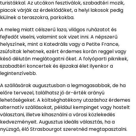
turistákkal. Az utcákon fesztiválok, szabadtéri mozik,
piacok várják az érdeklődőket, a helyi lakosok pedig
kiülnek a teraszokra, parkokba.
A meleg miatt célszerű laza, világos ruházatot és
fejfedőt viselni, valamint sok vizet inni. A népszerű
helyszínek, mint a Katedrális vagy a Petite France,
zsúfoltak lehetnek, ezért érdemes korán reggel vagy
késő délután meglátogatni őket. A folyóparti piknikek,
szabadtéri koncertek és éjszakai élet ilyenkor a
legintenzívebb.
A szállásárak augusztusban a legmagasabbak, de ha
előre tervezel, találhatsz jó ár-érték arányú
lehetőségeket. A költséghatékony utazáshoz érdemes
alternatív szállásokat, például kempinget vagy hostelt
választani, illetve kihasználni a városi közlekedés
kedvezményeit. Augusztus ideális választás, ha a
nyüzsgő, élő Strasbourgot szeretnéd megtapasztalni.