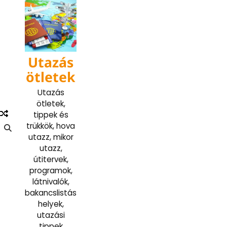
Skip
to
content
Utazás
ötletek
Utazás
ötletek,
tippek és
trükkök, hova
utazz, mikor
utazz,
útitervek,
programok,
látnivalók,
bakancslistás
helyek,
utazási
tippek