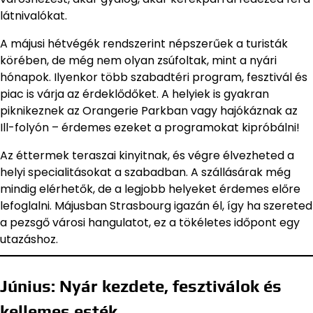
látnivalókat.
A májusi hétvégék rendszerint népszerűek a turisták
körében, de még nem olyan zsúfoltak, mint a nyári
hónapok. Ilyenkor több szabadtéri program, fesztivál és
piac is várja az érdeklődőket. A helyiek is gyakran
piknikeznek az Orangerie Parkban vagy hajókáznak az
Ill-folyón – érdemes ezeket a programokat kipróbálni!
Az éttermek teraszai kinyitnak, és végre élvezheted a
helyi specialitásokat a szabadban. A szállásárak még
mindig elérhetők, de a legjobb helyeket érdemes előre
lefoglalni. Májusban Strasbourg igazán él, így ha szereted
a pezsgő városi hangulatot, ez a tökéletes időpont egy
utazáshoz.
Június: Nyár kezdete, fesztiválok és
kellemes esték