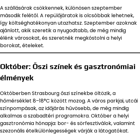
A szállásárak csökkennek, különösen szeptember
második felétől. A repülőjáratok is olcsóbbak lehetnek,
így költséghatékonyan utazhatsz. Szeptember azoknak
ajánlott, akik szeretik a nyugodtabb, de még mindig
élénk városokat, és szeretnék megkóstolni a helyi
borokat, ételeket.
Október: Őszi színek és gasztronómiai
élmények
Októberben Strasbourg őszi színekbe öltözik, a
hőmérséklet 8–18°C között mozog. A város parkjai, utcái
színpompásak, az időjárás hűvösebb, de még mindig
alkalmas a szabadtéri programokra. Október a helyi
gasztronómia hónapja: bor- és sörfesztiválok, valamint
szezonális ételkülönlegességek várják a látogatókat.