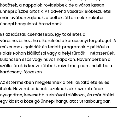
ködösek, a nappalok rövidebbek, de a város lassan
ünnepi díszbe öltözik. Az adventi vásárok előkészületei
már javában zajlanak, a boltok, éttermek kirakatai
ünnepi hangulatot árasztanak.
Ez az időszak csendesebb, így tökéletes a
városnézéshez, ha elkerülnéd a karácsonyi forgatagot. A
múzeumok, galériák és fedett programok – például a
Palais Rohan kiállításai vagy a helyi fürdők – népszerűek,
különösen esős vagy hűvös napokon. Novemberben a
szállásárak is kedvezőbbek, mivel még nem indult be a
karácsonyi főszezon.
Az éttermekben megjelennek a téli, laktató ételek és
italok. November ideális azoknak, akik szeretnének
nyugodtan, kevesebb turistával találkozni, és már átélni
egy kicsit a közelgő ünnepi hangulatot Strasbourgban.