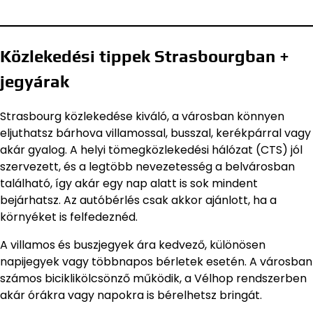
Közlekedési tippek Strasbourgban +
jegyárak
Strasbourg közlekedése kiváló, a városban könnyen
eljuthatsz bárhova villamossal, busszal, kerékpárral vagy
akár gyalog. A helyi tömegközlekedési hálózat (CTS) jól
szervezett, és a legtöbb nevezetesség a belvárosban
található, így akár egy nap alatt is sok mindent
bejárhatsz. Az autóbérlés csak akkor ajánlott, ha a
környéket is felfedeznéd.
A villamos és buszjegyek ára kedvező, különösen
napijegyek vagy többnapos bérletek esetén. A városban
számos biciklikölcsönző működik, a Vélhop rendszerben
akár órákra vagy napokra is bérelhetsz bringát.