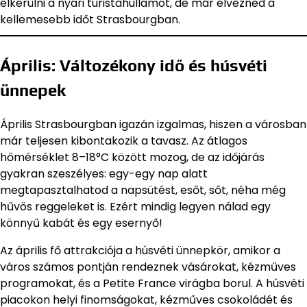
elkerülni a nyári turistahullámot, de már élveznéd a
kellemesebb időt Strasbourgban.
Április: Változékony idő és húsvéti
ünnepek
Április Strasbourgban igazán izgalmas, hiszen a városban
már teljesen kibontakozik a tavasz. Az átlagos
hőmérséklet 8–18°C között mozog, de az időjárás
gyakran szeszélyes: egy-egy nap alatt
megtapasztalhatod a napsütést, esőt, sőt, néha még
hűvös reggeleket is. Ezért mindig legyen nálad egy
könnyű kabát és egy esernyő!
Az április fő attrakciója a húsvéti ünnepkör, amikor a
város számos pontján rendeznek vásárokat, kézműves
programokat, és a Petite France virágba borul. A húsvéti
piacokon helyi finomságokat, kézműves csokoládét és