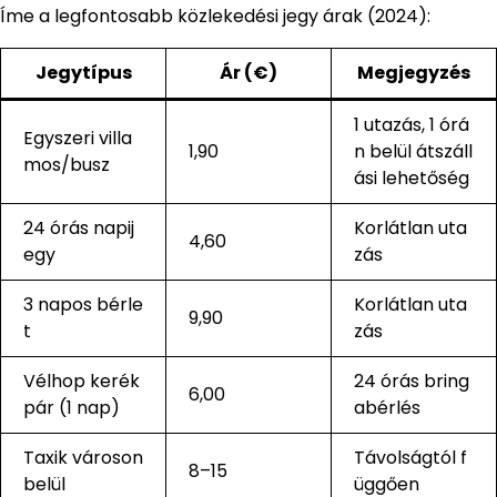
Íme a legfontosabb közlekedési jegy árak (2024):
Jegytípus
Ár (€)
Megjegyzés
1 utazás, 1 órá
Egyszeri villa
1,90
n belül átszáll
mos/busz
ási lehetőség
24 órás napij
Korlátlan uta
4,60
egy
zás
3 napos bérle
Korlátlan uta
9,90
t
zás
Vélhop kerék
24 órás bring
6,00
pár (1 nap)
abérlés
Taxik városon
Távolságtól f
8–15
belül
üggően