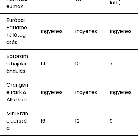
latt)
eumok
Európai
Parlame
Ingyenes
Ingyenes
Ingyenes
nt látog
atás
Batoram
a hajókir
14
10
7
ándulás
Orangeri
e Park &
Ingyenes
Ingyenes
Ingyenes
Állatkert
Mini Fran
ciaorszá
16
12
9
g