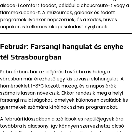
alsace-i comfort foodot, például a choucroute-t vagy a
flammekueche-t. A múzeumok, galériák és fedett
programok ilyenkor népszerűek, és a ködös, hűvös
napokon is kellemes kikapcsolódást nyújtanak.
Február: Farsangi hangulat és enyhe
tél Strasbourgban
Februárban, bár az időjárás továbbra is hideg, a
városban már érezhető egy kis tavaszi előhangulat. A
hőmérséklet 1–8°C között mozog, és a napos órák
száma is lassan növekszik. Ekkor rendezik meg a helyi
farsangi mulatságokat, amelyek különösen családok és
gyermekek számára kínálnak színes programokat.
A februári időszakban a szállások és repülőjegyek ára
továbbra is alacsony, így könnyen szervezhetsz olcsó