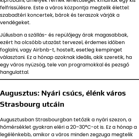
kipróbálni, amelyek remek lehetőséget kínálnak egy kis
felfrissülésre. Este a város központja megtelik élettel:
szabadtéri koncertek, bárok és teraszok várják a
vendégeket.
Júliusban a szállás- és repülőjegy árak magasabbak,
ezért ha olcsóbb utazást tervezel, érdemes időben
foglalni, vagy Airbnb-t, hostelt, esetleg kempinget
választani. Ez a hónap azoknak ideális, akik szeretik, ha
egy város nyüzsög, tele van programokkal és pezsgő
hangulattal.
Augusztus: Nyári csúcs, élénk város
Strasbourg utcáin
Augusztusban Strasbourgban tetőzik a nyári szezon, a
hőmérséklet gyakran eléri a 20–30°C-ot is. Ez a hónap a
legélénkebb, amikor a város minden zegzuga megtelik