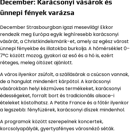
December: Karácsonyi vásárok és
ünnepi fények varázsa
December Strasbourgban igazi mesevilág! Ekkor
rendezik meg Európa egyik leghíresebb karácsonyi
vásárát, a Christkindelsmärik-et, amely az egész várost
ünnepi fényekbe és illatokba burkolja. A hőmérséklet 0–
7°C között mozog, gyakori az eső és a hó is, ezért
réteges, meleg öltözet ajánlott.
A város ilyenkor zsúfolt, a szállásárak a csúcson vannak,
de a hangulat mindenért kárpótol. A karácsonyi
vásárokban helyi kézműves termékeket, karácsonyi
édességeket, forralt bort és tradicionális alsace-i
ételeket kóstolhatsz. A Petite France és a főtér ilyenkor
a legszebb: fényfüzérek, karácsonyi díszek mindenhol.
A programok között szerepelnek koncertek,
korcsolyapályák, gyertyafényes városnéző séták.