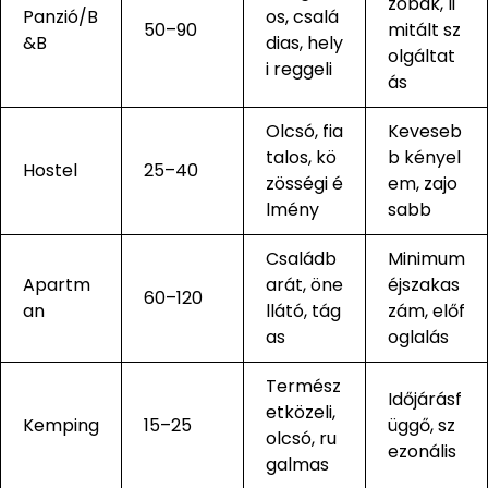
zobák, li
Panzió/B
os, csalá
50–90
mitált sz
&B
dias, hely
olgáltat
i reggeli
ás
Olcsó, fia
Keveseb
talos, kö
b kényel
Hostel
25–40
zösségi é
em, zajo
lmény
sabb
Családb
Minimum
Apartm
arát, öne
éjszakas
60–120
an
llátó, tág
zám, előf
as
oglalás
Termész
Időjárásf
etközeli,
Kemping
15–25
üggő, sz
olcsó, ru
ezonális
galmas