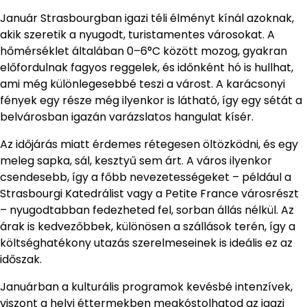
Január Strasbourgban igazi téli élményt kínál azoknak,
akik szeretik a nyugodt, turistamentes városokat. A
hőmérséklet általában 0–6°C között mozog, gyakran
előfordulnak fagyos reggelek, és időnként hó is hullhat,
ami még különlegesebbé teszi a várost. A karácsonyi
fények egy része még ilyenkor is látható, így egy sétát a
belvárosban igazán varázslatos hangulat kísér.
Az időjárás miatt érdemes rétegesen öltözködni, és egy
meleg sapka, sál, kesztyű sem árt. A város ilyenkor
csendesebb, így a főbb nevezetességeket – például a
Strasbourgi Katedrálist vagy a Petite France városrészt
– nyugodtabban fedezheted fel, sorban állás nélkül. Az
árak is kedvezőbbek, különösen a szállások terén, így a
költséghatékony utazás szerelmeseinek is ideális ez az
időszak.
Januárban a kulturális programok kevésbé intenzívek,
viszont a helyi éttermekben megkóstolhatod az igazi