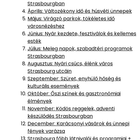
Strasbourgban
Április: Változékony idő és húsvéti ünnepek
Május: Virágzó parkok, tökéletes idő
városnézéshez
Június: Nyár kezdete, fesztiválok és kellemes
esték
Július: Meleg napok, szabadtéri programok
Strasbourgban
Augusztus: Nyári csúcs, élénk város
Strasbourg utcáin
Szeptember: Szüret, enyhülő hőség és
kulturális események
Október: Őszi színek és gasztronómiai
élmények
November: Ködös reggelek, adventi
készülődés Strasbourgban
December: Karácsonyi vásárok és ünnepi
fények varázsa
Strasbourg főbb látnivalói és programjai +