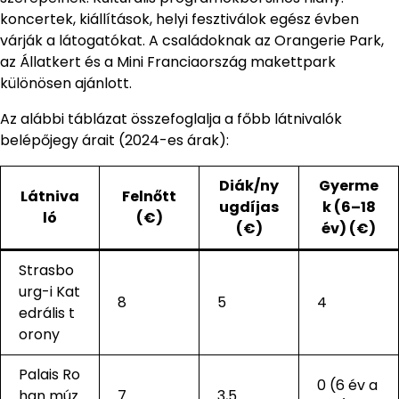
koncertek, kiállítások, helyi fesztiválok egész évben
várják a látogatókat. A családoknak az Orangerie Park,
az Állatkert és a Mini Franciaország makettpark
különösen ajánlott.
Az alábbi táblázat összefoglalja a főbb látnivalók
belépőjegy árait (2024-es árak):
Diák/ny
Gyerme
Látniva
Felnőtt
ugdíjas
k (6–18
ló
(€)
(€)
év) (€)
Strasbo
urg-i Kat
8
5
4
edrális t
orony
Palais Ro
0 (6 év a
han múz
7
3,5