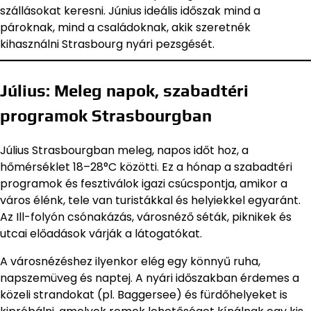
szállásokat keresni. Június ideális időszak mind a
pároknak, mind a családoknak, akik szeretnék
kihasználni Strasbourg nyári pezsgését.
Július: Meleg napok, szabadtéri
programok Strasbourgban
Július Strasbourgban meleg, napos időt hoz, a
hőmérséklet 18–28°C közötti. Ez a hónap a szabadtéri
programok és fesztiválok igazi csúcspontja, amikor a
város élénk, tele van turistákkal és helyiekkel egyaránt.
Az Ill-folyón csónakázás, városnéző séták, piknikek és
utcai előadások várják a látogatókat.
A városnézéshez ilyenkor elég egy könnyű ruha,
napszemüveg és naptej. A nyári időszakban érdemes a
közeli strandokat (pl. Baggersee) és fürdőhelyeket is