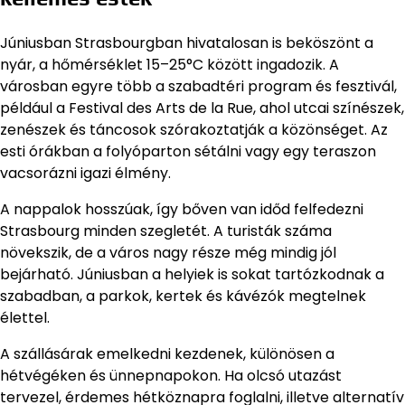
Júniusban Strasbourgban hivatalosan is beköszönt a
nyár, a hőmérséklet 15–25°C között ingadozik. A
városban egyre több a szabadtéri program és fesztivál,
például a Festival des Arts de la Rue, ahol utcai színészek,
zenészek és táncosok szórakoztatják a közönséget. Az
esti órákban a folyóparton sétálni vagy egy teraszon
vacsorázni igazi élmény.
A nappalok hosszúak, így bőven van időd felfedezni
Strasbourg minden szegletét. A turisták száma
növekszik, de a város nagy része még mindig jól
bejárható. Júniusban a helyiek is sokat tartózkodnak a
szabadban, a parkok, kertek és kávézók megtelnek
élettel.
A szállásárak emelkedni kezdenek, különösen a
hétvégéken és ünnepnapokon. Ha olcsó utazást
tervezel, érdemes hétköznapra foglalni, illetve alternatív