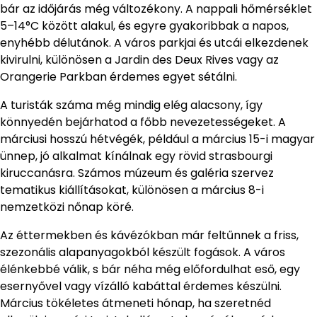
bár az időjárás még változékony. A nappali hőmérséklet
5–14°C között alakul, és egyre gyakoribbak a napos,
enyhébb délutánok. A város parkjai és utcái elkezdenek
kivirulni, különösen a Jardin des Deux Rives vagy az
Orangerie Parkban érdemes egyet sétálni.
A turisták száma még mindig elég alacsony, így
könnyedén bejárhatod a főbb nevezetességeket. A
márciusi hosszú hétvégék, például a március 15-i magyar
ünnep, jó alkalmat kínálnak egy rövid strasbourgi
kiruccanásra. Számos múzeum és galéria szervez
tematikus kiállításokat, különösen a március 8-i
nemzetközi nőnap köré.
Az éttermekben és kávézókban már feltűnnek a friss,
szezonális alapanyagokból készült fogások. A város
élénkebbé válik, s bár néha még előfordulhat eső, egy
esernyővel vagy vízálló kabáttal érdemes készülni.
Március tökéletes átmeneti hónap, ha szeretnéd