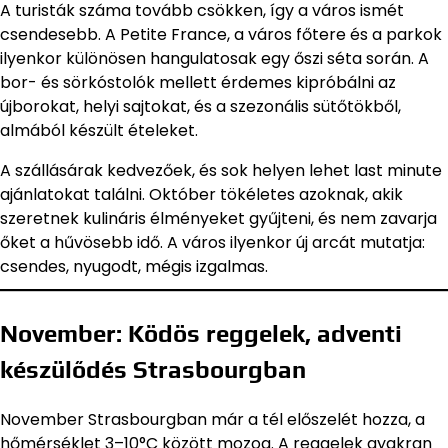
A turisták száma tovább csökken, így a város ismét
csendesebb. A Petite France, a város főtere és a parkok
ilyenkor különösen hangulatosak egy őszi séta során. A
bor- és sörkóstolók mellett érdemes kipróbálni az
újborokat, helyi sajtokat, és a szezonális sütőtökből,
almából készült ételeket.
A szállásárak kedvezőek, és sok helyen lehet last minute
ajánlatokat találni. Október tökéletes azoknak, akik
szeretnek kulináris élményeket gyűjteni, és nem zavarja
őket a hűvösebb idő. A város ilyenkor új arcát mutatja:
csendes, nyugodt, mégis izgalmas.
November: Ködös reggelek, adventi
készülődés Strasbourgban
November Strasbourgban már a tél előszelét hozza, a
hőmérséklet 3–10°C között mozog. A reggelek gyakran