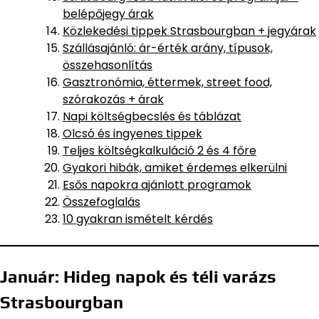
belépőjegy árak
Közlekedési tippek Strasbourgban + jegyárak
Szállásajánló: ár-érték arány, típusok,
összehasonlítás
Gasztronómia, éttermek, street food,
szórakozás + árak
Napi költségbecslés és táblázat
Olcsó és ingyenes tippek
Teljes költségkalkuláció 2 és 4 főre
Gyakori hibák, amiket érdemes elkerülni
Esős napokra ajánlott programok
Összefoglalás
10 gyakran ismételt kérdés
Január: Hideg napok és téli varázs
Strasbourgban