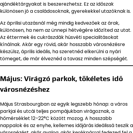
ajándéktárgyakat is beszerezhetsz. Ez az időszak
különösen jó a családosoknak, gyerekekkel utazóknak is.
Az áprilisi utazásnál még mindig kedvezőek az árak,
különösen, ha nem az ünnepi hétvégére időzíted az utat.
Az éttermek és cukrászdák húsvéti specialitásokat
kínálnak. Akár egy rövid, akár hosszabb városnézésre
készülsz, április ideális, ha szeretnéd elkerülni a nyári
tömeget, de már élveznéd a tavasz minden szépségét.
Május: Virágzó parkok, tökéletes idő
városnézéshez
Május Strasbourgban az egyik legszebb hónap: a város
parkjai és utcái teljes pompájukban virágoznak, a
hőmérséklet 12–22°C között mozog. A hosszabb
nappalok és az enyhe, kellemes időjárás ideálissá teszik a
városnézést, akár gyalog, akár kerékpárral fedezed fel a