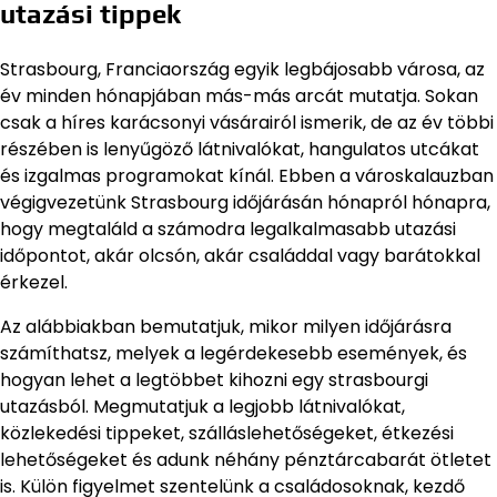
utazási tippek
Strasbourg, Franciaország egyik legbájosabb városa, az
év minden hónapjában más-más arcát mutatja. Sokan
csak a híres karácsonyi vásárairól ismerik, de az év többi
részében is lenyűgöző látnivalókat, hangulatos utcákat
és izgalmas programokat kínál. Ebben a városkalauzban
végigvezetünk Strasbourg időjárásán hónapról hónapra,
hogy megtaláld a számodra legalkalmasabb utazási
időpontot, akár olcsón, akár családdal vagy barátokkal
érkezel.
Az alábbiakban bemutatjuk, mikor milyen időjárásra
számíthatsz, melyek a legérdekesebb események, és
hogyan lehet a legtöbbet kihozni egy strasbourgi
utazásból. Megmutatjuk a legjobb látnivalókat,
közlekedési tippeket, szálláslehetőségeket, étkezési
lehetőségeket és adunk néhány pénztárcabarát ötletet
is. Külön figyelmet szentelünk a családosoknak, kezdő