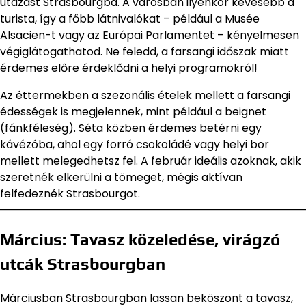
utazást Strasbourgba. A városban ilyenkor kevesebb a
turista, így a főbb látnivalókat – például a Musée
Alsacien-t vagy az Európai Parlamentet – kényelmesen
végiglátogathatod. Ne feledd, a farsangi időszak miatt
érdemes előre érdeklődni a helyi programokról!
Az éttermekben a szezonális ételek mellett a farsangi
édességek is megjelennek, mint például a beignet
(fánkféleség). Séta közben érdemes betérni egy
kávézóba, ahol egy forró csokoládé vagy helyi bor
mellett melegedhetsz fel. A február ideális azoknak, akik
szeretnék elkerülni a tömeget, mégis aktívan
felfedeznék Strasbourgot.
Március: Tavasz közeledése, virágzó
utcák Strasbourgban
Márciusban Strasbourgban lassan beköszönt a tavasz,