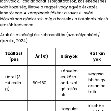
látnivalók), családbarát szolgáltatások, közlekedéshez
való közelség, illetve a reggeli vagy egyéb étkezés
lehetősége. A kempingek főként a tavaszi-nyári
időszakban ajánlottak, míg a hostelek a fiatalabb, olcsó
utazók kedvence.
Árak és minőségi összehasonlítás (személyenként/
éjszaka, 2024):
Szállást
Hátrán
Ár (€)
Előnyök
ípus
yok
Kényelm
Magasa
Hotel (3
es, közp
bb ár, gy
–4 csilla
80–150
onti, szol
orsan be
g)
gáltatás
telik
ok
Kisebb s
Hangulat