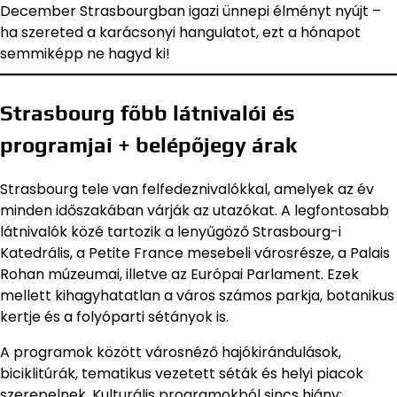
December Strasbourgban igazi ünnepi élményt nyújt –
ha szereted a karácsonyi hangulatot, ezt a hónapot
semmiképp ne hagyd ki!
Strasbourg főbb látnivalói és
programjai + belépőjegy árak
Strasbourg tele van felfedeznivalókkal, amelyek az év
minden időszakában várják az utazókat. A legfontosabb
látnivalók közé tartozik a lenyűgöző Strasbourg-i
Katedrális, a Petite France mesebeli városrésze, a Palais
Rohan múzeumai, illetve az Európai Parlament. Ezek
mellett kihagyhatatlan a város számos parkja, botanikus
kertje és a folyóparti sétányok is.
A programok között városnéző hajókirándulások,
biciklitúrák, tematikus vezetett séták és helyi piacok
szerepelnek. Kulturális programokból sincs hiány: