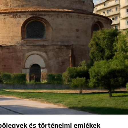
pőjegyek és történelmi emlékek