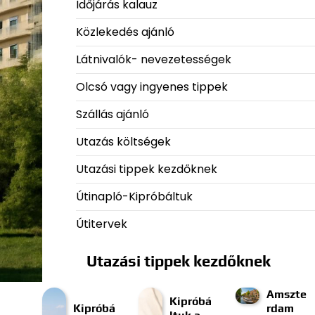
Időjárás kalauz
Közlekedés ajánló
Látnivalók- nevezetességek
Olcsó vagy ingyenes tippek
Szállás ajánló
Utazás költségek
Utazási tippek kezdőknek
Útinapló-Kipróbáltuk
Útitervek
Utazási tippek kezdőknek
Amszte
Kipróbá
Kipróbá
rdam