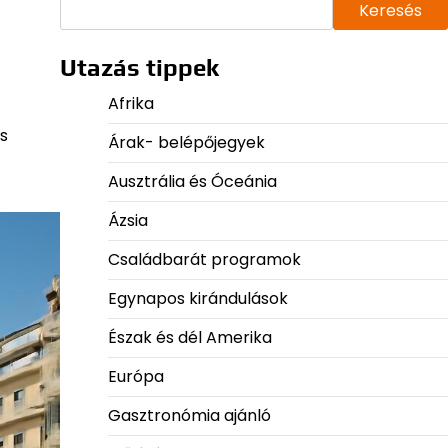
Keresés
Utazás tippek
Afrika
s
Árak- belépőjegyek
Ausztrália és Óceánia
Ázsia
Családbarát programok
Egynapos kirándulások
Észak és dél Amerika
Európa
Gasztronómia ajánló