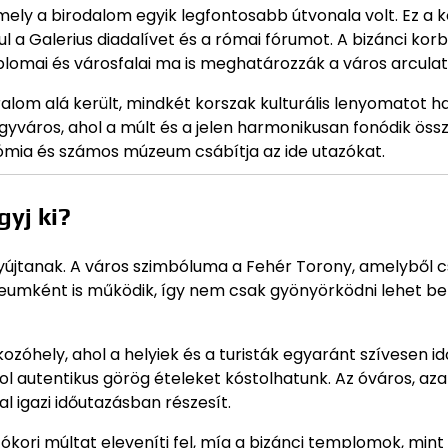
mely a birodalom egyik legfontosabb útvonala volt. Ez a 
 a Galerius diadalívet és a római fórumot. A bizánci kor
mplomai és városfalai ma is meghatározzák a város arculat
lom alá került, mindkét korszak kulturális lenyomatot h
agyváros, ahol a múlt és a jelen harmonikusan fonódik össz
nómia és számos múzeum csábítja az ide utazókat.
gyj ki?
nyújtanak. A város szimbóluma a Fehér Torony, amelyből 
zeumként is működik, így nem csak gyönyörködni lehet be
kozóhely, ahol a helyiek és a turisták egyaránt szívesen i
l autentikus görög ételeket kóstolhatunk. Az óváros, aza
l igazi időutazásban részesít.
 ókori múltat eleveníti fel, míg a bizánci templomok, mint