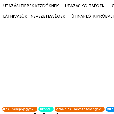
UTAZÁSI TIPPEK KEZDŐKNEK
UTAZÁS KÖLTSÉGEK
Ú
LÁTNIVALÓK- NEVEZETESSÉGEK
ÚTINAPLÓ-KIPRÓBÁL
Árak- belépőjegyek
Európa
Látnivalók- nevezetességek
Útite