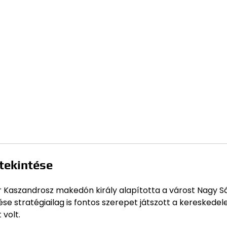
ttekintése
ikor Kaszandrosz makedón király alapította a várost Nagy 
dése stratégiailag is fontos szerepet játszott a keresked
 volt.