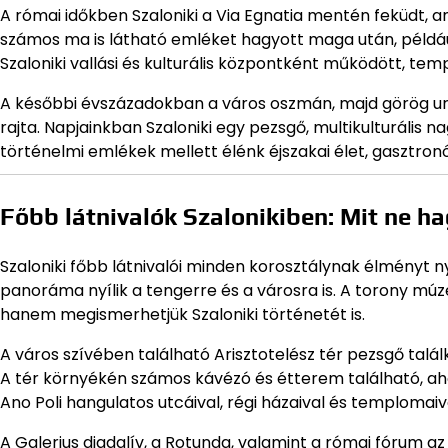
A római időkben Szaloniki a Via Egnatia mentén feküdt, a
számos ma is látható emléket hagyott maga után, például
Szaloniki vallási és kulturális központként működött, te
A későbbi évszázadokban a város oszmán, majd görög ura
rajta. Napjainkban Szaloniki egy pezsgő, multikulturális n
történelmi emlékek mellett élénk éjszakai élet, gasztro
Főbb látnivalók Szalonikiben: Mit ne ha
Szaloniki főbb látnivalói minden korosztálynak élményt 
panoráma nyílik a tengerre és a városra is. A torony mú
hanem megismerhetjük Szaloniki történetét is.
A város szívében található Arisztotelész tér pezsgő talál
A tér környékén számos kávézó és étterem található, aho
Ano Poli hangulatos utcáival, régi házaival és templomaiva
A Galerius diadalív, a Rotunda, valamint a római fórum az