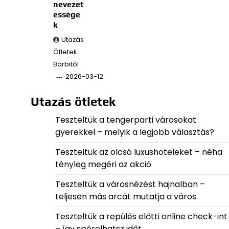
nevezet
essége
k
Utazás
Ötletek
Barbitól
2026-03-12
Utazás ötletek
Teszteltük a tengerparti városokat
gyerekkel – melyik a legjobb választás?
Teszteltük az olcsó luxushoteleket – néha
tényleg megéri az akció
Teszteltük a városnézést hajnalban –
teljesen más arcát mutatja a város
Teszteltük a repülés előtti online check-int
– így spórolhatsz időt