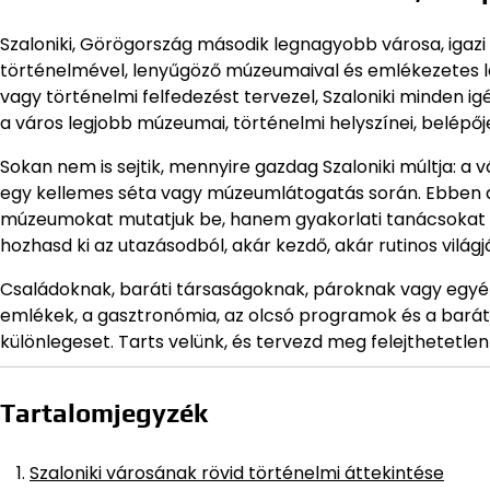
Szaloniki, Görögország második legnagyobb városa, igazi 
történelmével, lenyűgöző múzeumaival és emlékezetes látn
vagy történelmi felfedezést tervezel, Szaloniki minden ig
a város legjobb múzeumai, történelmi helyszínei, belépőjeg
Sokan nem is sejtik, mennyire gazdag Szaloniki múltja: a 
egy kellemes séta vagy múzeumlátogatás során. Ebben 
múzeumokat mutatjuk be, hanem gyakorlati tanácsokat é
hozhasd ki az utazásodból, akár kezdő, akár rutinos világj
Családoknak, baráti társaságoknak, pároknak vagy egyéni f
emlékek, a gasztronómia, az olcsó programok és a bará
különlegeset. Tarts velünk, és tervezd meg felejthetetlen
Tartalomjegyzék
Szaloniki városának rövid történelmi áttekintése