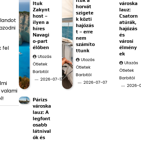
ltuk a
ltuk
városka
horvát
Zakynt
lauz:
szigete
host –
Csatorn
k közti
alandot
ilyen a
atúrák,
hajózás
gazodni
híres
hajózás
t – erre
Navagi
és
nem
o-part
városi
számíto
élőben
élmény
 fel
ttunk
ek
Utazás
Utazás
Utazás
Ötletek
Ötletek
Ötletek
Barbitól
Barbitól
Barbitól
2026-07-17
2026-07-07
lmi
2026-
 valami
l!
Párizs
városka
lauz: A
legfont
osabb
látnival
ók és