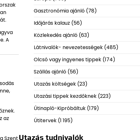
korszak
Gasztronómia ajánló
(78)
ban
át.
Időjárás kalauz
(56)
agyva
Közlekedés ajánló
(63)
e. A
Látnivalók- nevezetességek
(485)
Olcsó vagy ingyenes tippek
(174)
Szállás ajánló
(56)
csodás
Utazás költségek
(23)
nne,
Utazási tippek kezdőknek
(223)
Útinapló-Kipróbáltuk
(179)
dőznek.
z az
Útitervek
(1 195)
Utazás tudnivalók
 a Szent