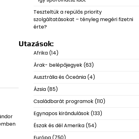
Teszteltük a repülős priority
szolgáltatásokat – tényleg megéri fizetni
érte?
Utazások:
Afrika
(14)
Árak- belépőjegyek
(63)
Ausztrália és Óceánia
(4)
Ázsia
(85)
Családbarát programok
(110)
Egynapos kirándulások
(133)
Sándor
elemben
Észak és dél Amerika
(54)
Európa
(750)