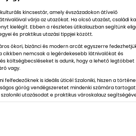
kulturális kincsestár, amely évszázadokon átívelő
ivalóival várja az utazókat. Ha olcsó utazást, családi k
ényt kielégít. Ebben a részletes útikalauzban segítünk eli
yei és praktikus utazási tippjei között.
város ókori, bizánci és modern arcát egyszerre fedezhetjük
a cikkben nemcsak a legérdekesebb látnivalókat és
s költségbecsléseket is adunk, hogy a lehető legtöbbet
áró vagy.
elfedezőknek is ideális úticél Szaloniki, hiszen a történe
tságos görög vendégszeretet mindenki számára tartogat
 szaloniki utazásodat e praktikus városkalauz segítségéve