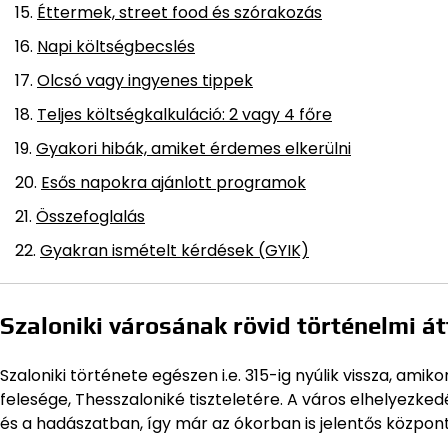
Éttermek, street food és szórakozás
Napi költségbecslés
Olcsó vagy ingyenes tippek
Teljes költségkalkuláció: 2 vagy 4 főre
Gyakori hibák, amiket érdemes elkerülni
Esős napokra ajánlott programok
Összefoglalás
Gyakran ismételt kérdések (GYIK)
Szaloniki városának rövid történelmi á
Szaloniki története egészen i.e. 315-ig nyúlik vissza, am
felesége, Thesszaloniké tiszteletére. A város elhelyezke
és a hadászatban, így már az ókorban is jelentős központ