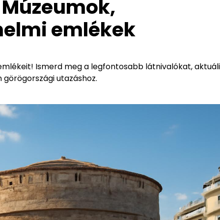
z: Múzeumok,
nelmi emlékek
mlékeit! Ismerd meg a legfontosabb látnivalókat, aktuáli
n görögországi utazáshoz.