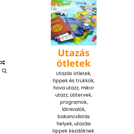
Skip
to
content
Utazás
ötletek
Utazás ötletek,
tippek és trükkök,
hova utazz, mikor
utazz, útitervek,
programok,
látnivalók,
bakancslistás
helyek, utazási
tippek kezdőknek.