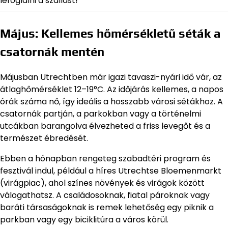
lefoglalni a szállást!
Május: Kellemes hőmérsékletű séták a
csatornák mentén
Májusban Utrechtben már igazi tavaszi-nyári idő vár, az
átlaghőmérséklet 12–19°C. Az időjárás kellemes, a napos
órák száma nő, így ideális a hosszabb városi sétákhoz. A
csatornák partján, a parkokban vagy a történelmi
utcákban barangolva élvezheted a friss levegőt és a
természet ébredését.
Ebben a hónapban rengeteg szabadtéri program és
fesztivál indul, például a híres Utrechtse Bloemenmarkt
(virágpiac), ahol színes növények és virágok között
válogathatsz. A családosoknak, fiatal pároknak vagy
baráti társaságoknak is remek lehetőség egy piknik a
parkban vagy egy biciklitúra a város körül.