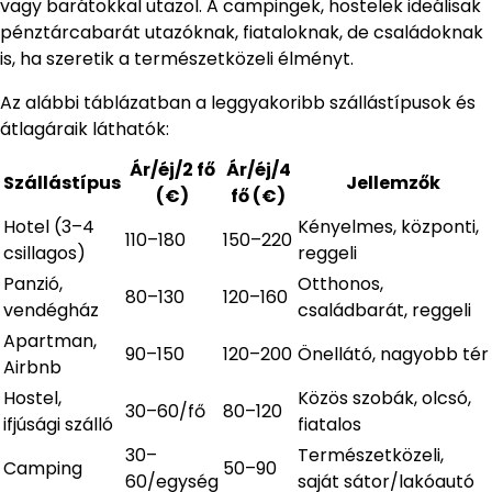
vagy barátokkal utazol. A campingek, hostelek ideálisak
pénztárcabarát utazóknak, fiataloknak, de családoknak
is, ha szeretik a természetközeli élményt.
Az alábbi táblázatban a leggyakoribb szállástípusok és
átlagáraik láthatók:
Ár/éj/2 fő
Ár/éj/4
Szállástípus
Jellemzők
(€)
fő (€)
Hotel (3–4
Kényelmes, központi,
110–180
150–220
csillagos)
reggeli
Panzió,
Otthonos,
80–130
120–160
vendégház
családbarát, reggeli
Apartman,
90–150
120–200
Önellátó, nagyobb tér
Airbnb
Hostel,
Közös szobák, olcsó,
30–60/fő
80–120
ifjúsági szálló
fiatalos
30–
Természetközeli,
Camping
50–90
60/egység
saját sátor/lakóautó