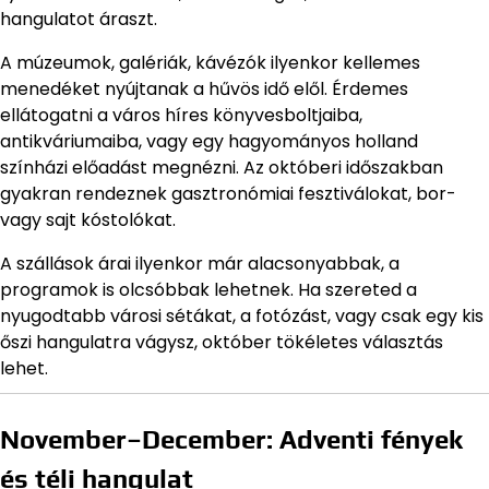
hangulatot áraszt.
A múzeumok, galériák, kávézók ilyenkor kellemes
menedéket nyújtanak a hűvös idő elől. Érdemes
ellátogatni a város híres könyvesboltjaiba,
antikváriumaiba, vagy egy hagyományos holland
színházi előadást megnézni. Az októberi időszakban
gyakran rendeznek gasztronómiai fesztiválokat, bor-
vagy sajt kóstolókat.
A szállások árai ilyenkor már alacsonyabbak, a
programok is olcsóbbak lehetnek. Ha szereted a
nyugodtabb városi sétákat, a fotózást, vagy csak egy kis
őszi hangulatra vágysz, október tökéletes választás
lehet.
November–December: Adventi fények
és téli hangulat