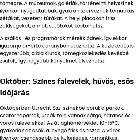
tömegre. A múzeumok, galériák, történelmi helyszínek
ilyenkor nyugodtabbak, gyakran szerveznek tematikus
sétákat, vezetett túrákat. A helyi piacokon friss
zöldségeket, almát, sütőtököt kóstolhatsz.
A szállás- és programárak mérséklődnek, így ekkor
igazán jó ár-érték arányban utazhatsz. A közlekedés is
egyszerűbb, a bicikliutak, tömegközlekedés kevésbé
zsúfolt, így nagyobb kényelmet élvezhetsz.
Október: Színes falevelek, hűvös, esős
időjárás
Októberben Utrecht őszi színekbe borul: a parkok,
csatornapartok, utcák tele vannak sárga, narancs és
vörös falevelekkel. Az átlaghőmérséklet 10–15°C,
gyakoriak az esők, a levegő friss és tiszta. A város
ilyenkor csendesebb, de különleges, romantikus