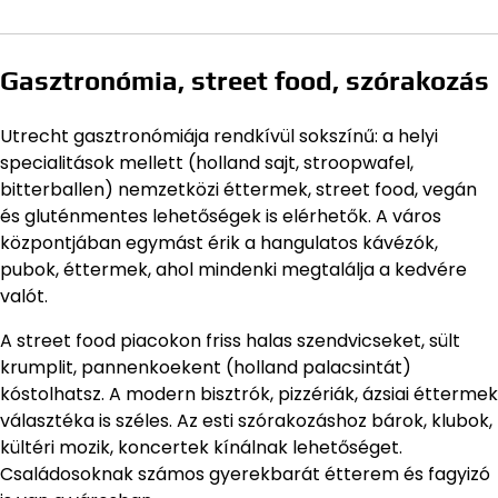
Gasztronómia, street food, szórakozás
Utrecht gasztronómiája rendkívül sokszínű: a helyi
specialitások mellett (holland sajt, stroopwafel,
bitterballen) nemzetközi éttermek, street food, vegán
és gluténmentes lehetőségek is elérhetők. A város
központjában egymást érik a hangulatos kávézók,
pubok, éttermek, ahol mindenki megtalálja a kedvére
valót.
A street food piacokon friss halas szendvicseket, sült
krumplit, pannenkoekent (holland palacsintát)
kóstolhatsz. A modern bisztrók, pizzériák, ázsiai éttermek
választéka is széles. Az esti szórakozáshoz bárok, klubok,
kültéri mozik, koncertek kínálnak lehetőséget.
Családosoknak számos gyerekbarát étterem és fagyizó