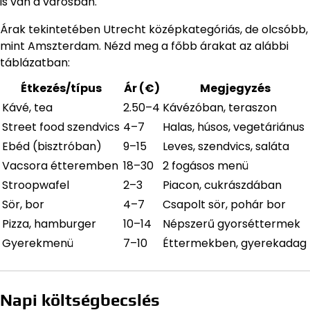
is van a városban.
Árak tekintetében Utrecht középkategóriás, de olcsóbb,
mint Amszterdam. Nézd meg a főbb árakat az alábbi
táblázatban:
Étkezés/típus
Ár (€)
Megjegyzés
Kávé, tea
2.50–4
Kávézóban, teraszon
Street food szendvics
4–7
Halas, húsos, vegetáriánus
Ebéd (bisztróban)
9–15
Leves, szendvics, saláta
Vacsora étteremben
18–30
2 fogásos menü
Stroopwafel
2–3
Piacon, cukrászdában
Sör, bor
4–7
Csapolt sör, pohár bor
Pizza, hamburger
10–14
Népszerű gyorséttermek
Gyerekmenü
7–10
Éttermekben, gyerekadag
Napi költségbecslés