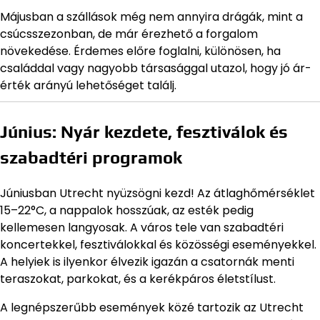
Májusban a szállások még nem annyira drágák, mint a
csúcsszezonban, de már érezhető a forgalom
növekedése. Érdemes előre foglalni, különösen, ha
családdal vagy nagyobb társasággal utazol, hogy jó ár-
érték arányú lehetőséget találj.
Június: Nyár kezdete, fesztiválok és
szabadtéri programok
Júniusban Utrecht nyüzsögni kezd! Az átlaghőmérséklet
15–22°C, a nappalok hosszúak, az esték pedig
kellemesen langyosak. A város tele van szabadtéri
koncertekkel, fesztiválokkal és közösségi eseményekkel.
A helyiek is ilyenkor élvezik igazán a csatornák menti
teraszokat, parkokat, és a kerékpáros életstílust.
A legnépszerűbb események közé tartozik az Utrecht