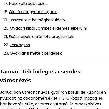
Napi költségbecslés
Olcsó és ingyenes tippek
Összesített költségkalkuláció
Gyakori hibák, amiket érdemes elkerülni
Esős napokra ajánlott programok
Összegzés
Gyakran ismételt kérdések
Január: Téli hideg és csendes
városnézés
Januárban Utrecht hűvös, gyakran borús, de különösen
nyugodt. Az átlaghőmérséklet 1–5°C között mozog, és
bár havazás ritka, a város csatornái és macskaköves