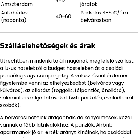
9–12
Amszterdam
járatok
Autóbérlés
Parkolás 3–5 €/óra
40–60
(naponta)
belvárosban
Szálláslehetőségek és árak
Utrechtben mindenki talál magának megfelelő szállást:
a luxus hotelektől a budget hosteleken át a családi
panziókig vagy campingekig. A választásnál érdemes
figyelembe venni az elhelyezkedést (belváros vagy
külváros), az ellátást (reggelis, félpanziós, önellátó),
valamint a szolgáltatásokat (wifi, parkolás, családbarát
szobák).
A belvárosi hotelek drágábbak, de kényelmesek, közel
vannak a főbb látnivalókhoz. A panziók, Airbnb
apartmanok jó ár-érték arányt kínálnak, ha családdal