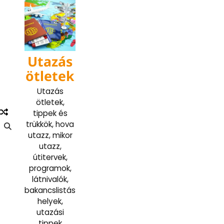
Skip
to
content
Utazás
ötletek
Utazás
ötletek,
tippek és
trükkök, hova
utazz, mikor
utazz,
útitervek,
programok,
látnivalók,
bakancslistás
helyek,
utazási
tippek