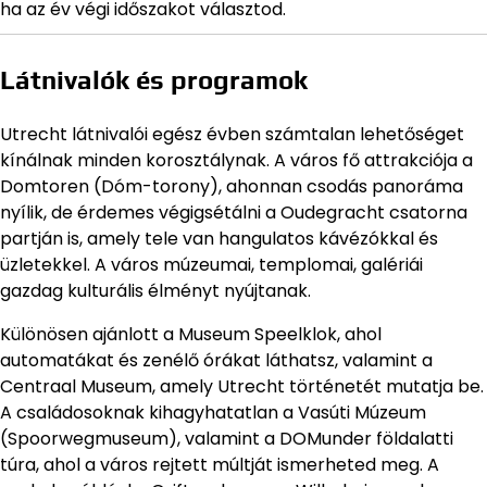
ha az év végi időszakot választod.
Látnivalók és programok
Utrecht látnivalói egész évben számtalan lehetőséget
kínálnak minden korosztálynak. A város fő attrakciója a
Domtoren (Dóm-torony), ahonnan csodás panoráma
nyílik, de érdemes végigsétálni a Oudegracht csatorna
partján is, amely tele van hangulatos kávézókkal és
üzletekkel. A város múzeumai, templomai, galériái
gazdag kulturális élményt nyújtanak.
Különösen ajánlott a Museum Speelklok, ahol
automatákat és zenélő órákat láthatsz, valamint a
Centraal Museum, amely Utrecht történetét mutatja be.
A családosoknak kihagyhatatlan a Vasúti Múzeum
(Spoorwegmuseum), valamint a DOMunder földalatti
túra, ahol a város rejtett múltját ismerheted meg. A