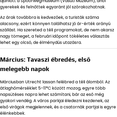
ajánlott a Spoorwegmuseum (Vasúti Múzeum), ahol
gyerekek és felnőttek egyaránt jól szórakozhatnak.
Az árak továbbra is kedvezőek, a turisták száma
alacsony, ezért könnyen találhatsz jó ár-érték arányú
szállást. Ha szereted a téli programokat, de nem akarsz
nagy tömeget, a februári időpont tökéletes választás
lehet egy olcsó, de élménydús utazásra.
Március: Tavaszi ébredés, első
melegebb napok
Márciusban Utrecht lassan felébred a téli álomból. Az
átlaghőmérséklet 5–11°C között mozog, egyre több
napsütéses napra lehet számítani, bár az eső még
gyakori vendég. A város parkjai éledezni kezdenek, az
első virágok megjelennek, és a csatornák partjai is egyre
élénkebbek.