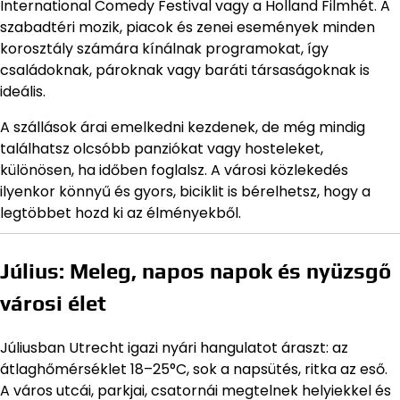
International Comedy Festival vagy a Holland Filmhét. A
szabadtéri mozik, piacok és zenei események minden
korosztály számára kínálnak programokat, így
családoknak, pároknak vagy baráti társaságoknak is
ideális.
A szállások árai emelkedni kezdenek, de még mindig
találhatsz olcsóbb panziókat vagy hosteleket,
különösen, ha időben foglalsz. A városi közlekedés
ilyenkor könnyű és gyors, biciklit is bérelhetsz, hogy a
legtöbbet hozd ki az élményekből.
Július: Meleg, napos napok és nyüzsgő
városi élet
Júliusban Utrecht igazi nyári hangulatot áraszt: az
átlaghőmérséklet 18–25°C, sok a napsütés, ritka az eső.
A város utcái, parkjai, csatornái megtelnek helyiekkel és