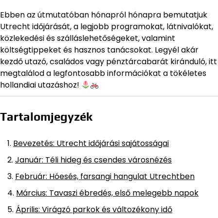
Ebben az útmutatóban hónapról hónapra bemutatjuk
Utrecht időjárását, a legjobb programokat, látnivalókat,
közlekedési és szálláslehetőségeket, valamint
költségtippeket és hasznos tanácsokat. Legyél akár
kezdő utazó, családos vagy pénztárcabarát kiránduló, itt
megtalálod a legfontosabb információkat a tökéletes
hollandiai utazáshoz!
Tartalomjegyzék
Bevezetés: Utrecht időjárási sajátosságai
Január: Téli hideg és csendes városnézés
Február: Hóesés, farsangi hangulat Utrechtben
Március: Tavaszi ébredés, első melegebb napok
Április: Virágzó parkok és változékony idő