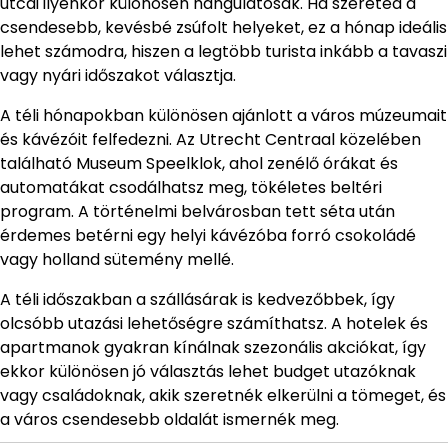
utcái ilyenkor különösen hangulatosak. Ha szereted a
csendesebb, kevésbé zsúfolt helyeket, ez a hónap ideális
lehet számodra, hiszen a legtöbb turista inkább a tavaszi
vagy nyári időszakot választja.
A téli hónapokban különösen ajánlott a város múzeumait
és kávézóit felfedezni. Az Utrecht Centraal közelében
található Museum Speelklok, ahol zenélő órákat és
automatákat csodálhatsz meg, tökéletes beltéri
program. A történelmi belvárosban tett séta után
érdemes betérni egy helyi kávézóba forró csokoládé
vagy holland sütemény mellé.
A téli időszakban a szállásárak is kedvezőbbek, így
olcsóbb utazási lehetőségre számíthatsz. A hotelek és
apartmanok gyakran kínálnak szezonális akciókat, így
ekkor különösen jó választás lehet budget utazóknak
vagy családoknak, akik szeretnék elkerülni a tömeget, és
a város csendesebb oldalát ismernék meg.