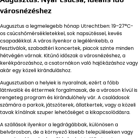
városnézéshez
Augusztus a legmelegebb hónap Utrechtben: 19–27°C-
os csúcshőmérsékletekkel, sok napsütéssel, kevés
csapadékkal. A város ilyenkor a legélénkebb, a
fesztiválok, szabadtéri koncertek, piacok szinte minden
hétvégén várnak. Kitűnő időszak a városnézéshez, a
kerékpározáshoz, a csatornákon való hajókázáshoz vagy
akár egy közeli kiránduláshoz.
Augusztusban a helyiek is nyaralnak, ezért a főbb
látnivalók és éttermek forgalmasak, de a városon kívül is
rengeteg program és kirándulóhely vár. A családosok
számára a parkok, játszóterek, állatkertek, vagy a közeli
tavak kínálnak szuper lehetőséget a kikapcsolódásra.
A szállások ilyenkor a legdrágábbak, különösen a
belvárosban, de a környező kisebb településeken vagy