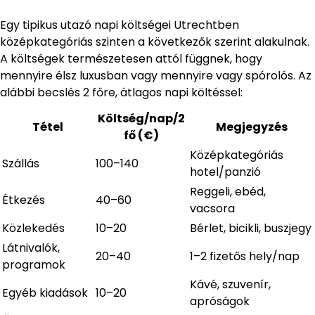
Egy tipikus utazó napi költségei Utrechtben
középkategóriás szinten a következők szerint alakulnak.
A költségek természetesen attól függnek, hogy
mennyire élsz luxusban vagy mennyire vagy spórolós. Az
alábbi becslés 2 főre, átlagos napi költéssel:
Költség/nap/2
Tétel
Megjegyzés
fő (€)
Középkategóriás
Szállás
100–140
hotel/panzió
Reggeli, ebéd,
Étkezés
40–60
vacsora
Közlekedés
10–20
Bérlet, bicikli, buszjegy
Látnivalók,
20–40
1–2 fizetős hely/nap
programok
Kávé, szuvenír,
Egyéb kiadások
10–20
apróságok