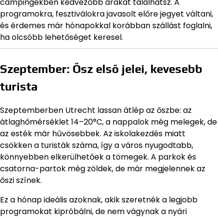
campingekben kedvezőbb árakat találhatsz. A
programokra, fesztiválokra javasolt előre jegyet váltani,
és érdemes már hónapokkal korábban szállást foglalni,
ha olcsóbb lehetőséget keresel.
Szeptember: Ősz első jelei, kevesebb
turista
Szeptemberben Utrecht lassan átlép az őszbe: az
átlaghőmérséklet 14–20°C, a nappalok még melegek, de
az esték már hűvösebbek. Az iskolakezdés miatt
csökken a turisták száma, így a város nyugodtabb,
könnyebben elkerülhetőek a tömegek. A parkok és
csatorna-partok még zöldek, de már megjelennek az
őszi színek.
Ez a hónap ideális azoknak, akik szeretnék a legjobb
programokat kipróbálni, de nem vágynak a nyári