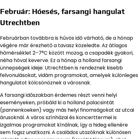
Február: Hóesés, farsangi hangulat
Utrechtben
Februárban továbbra is hűvös idő várható, de a hónap
végére már érezhető a tavasz közeledte. Az átlagos
hőmérséklet 2–7°C között mozog, a csapadék gyakori,
néha hóval keverve. Ez a hónap a holland farsangi
ünnepségek ideje: Utrechtben is rendeznek kisebb
felvonulásokat, vidám programokat, amelyek különleges
hangulatot kölcsönöznek a városnak.
A farsangi időszakban érdemes részt venni helyi
eseményeken, próbáld ki a holland palacsintát
(pannenkoeken) vagy más helyi finomságokat az utcai
árusoknál. A város színházai és koncerttermei is
izgalmas programokat kínálnak, így a hideg ellenére
sem fogsz unatkozni. A családos utazóknak különösen