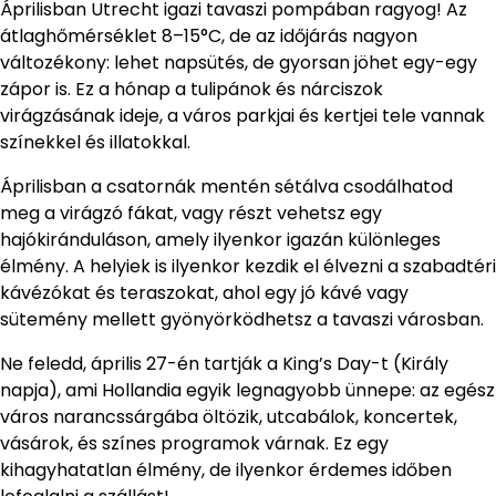
Áprilisban Utrecht igazi tavaszi pompában ragyog! Az
átlaghőmérséklet 8–15°C, de az időjárás nagyon
változékony: lehet napsütés, de gyorsan jöhet egy-egy
zápor is. Ez a hónap a tulipánok és nárciszok
virágzásának ideje, a város parkjai és kertjei tele vannak
színekkel és illatokkal.
Áprilisban a csatornák mentén sétálva csodálhatod
meg a virágzó fákat, vagy részt vehetsz egy
hajókiránduláson, amely ilyenkor igazán különleges
élmény. A helyiek is ilyenkor kezdik el élvezni a szabadtéri
kávézókat és teraszokat, ahol egy jó kávé vagy
sütemény mellett gyönyörködhetsz a tavaszi városban.
Ne feledd, április 27-én tartják a King’s Day-t (Király
napja), ami Hollandia egyik legnagyobb ünnepe: az egész
város narancssárgába öltözik, utcabálok, koncertek,
vásárok, és színes programok várnak. Ez egy
kihagyhatatlan élmény, de ilyenkor érdemes időben