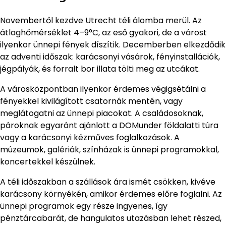
Novembertől kezdve Utrecht téli álomba merül. Az
átlaghőmérséklet 4–9°C, az eső gyakori, de a várost
ilyenkor ünnepi fények díszítik. Decemberben elkezdődik
az adventi időszak: karácsonyi vásárok, fényinstallációk,
jégpályák, és forralt bor illata tölti meg az utcákat.
A városközpontban ilyenkor érdemes végigsétálni a
fényekkel kivilágított csatornák mentén, vagy
meglátogatni az ünnepi piacokat. A családosoknak,
pároknak egyaránt ajánlott a DOMunder földalatti túra
vagy a karácsonyi kézműves foglalkozások. A
múzeumok, galériák, színházak is ünnepi programokkal,
koncertekkel készülnek.
A téli időszakban a szállások ára ismét csökken, kivéve
karácsony környékén, amikor érdemes előre foglalni. Az
ünnepi programok egy része ingyenes, így
pénztárcabarát, de hangulatos utazásban lehet részed,