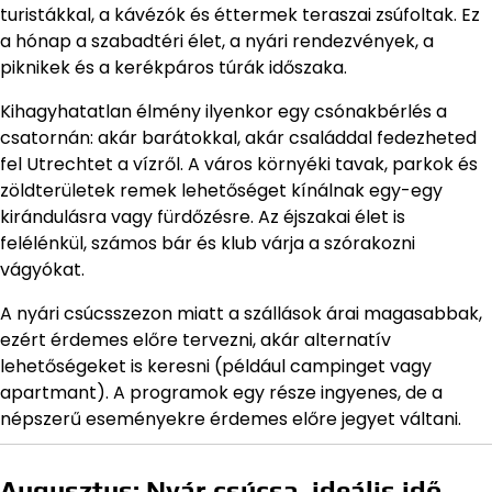
turistákkal, a kávézók és éttermek teraszai zsúfoltak. Ez
a hónap a szabadtéri élet, a nyári rendezvények, a
piknikek és a kerékpáros túrák időszaka.
Kihagyhatatlan élmény ilyenkor egy csónakbérlés a
csatornán: akár barátokkal, akár családdal fedezheted
fel Utrechtet a vízről. A város környéki tavak, parkok és
zöldterületek remek lehetőséget kínálnak egy-egy
kirándulásra vagy fürdőzésre. Az éjszakai élet is
felélénkül, számos bár és klub várja a szórakozni
vágyókat.
A nyári csúcsszezon miatt a szállások árai magasabbak,
ezért érdemes előre tervezni, akár alternatív
lehetőségeket is keresni (például campinget vagy
apartmant). A programok egy része ingyenes, de a
népszerű eseményekre érdemes előre jegyet váltani.
Augusztus: Nyár csúcsa, ideális idő