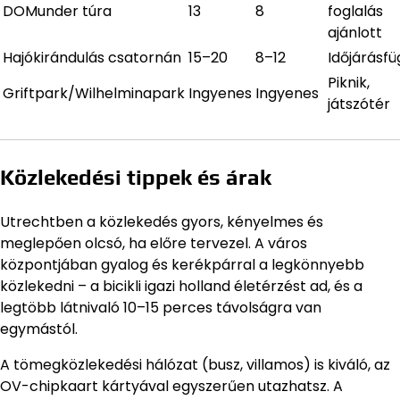
DOMunder túra
13
8
foglalás
ajánlott
Hajókirándulás csatornán
15–20
8–12
Időjárásf
Piknik,
Griftpark/Wilhelminapark
Ingyenes
Ingyenes
játszótér
Közlekedési tippek és árak
Utrechtben a közlekedés gyors, kényelmes és
meglepően olcsó, ha előre tervezel. A város
központjában gyalog és kerékpárral a legkönnyebb
közlekedni – a bicikli igazi holland életérzést ad, és a
legtöbb látnivaló 10–15 perces távolságra van
egymástól.
A tömegközlekedési hálózat (busz, villamos) is kiváló, az
OV-chipkaart kártyával egyszerűen utazhatsz. A