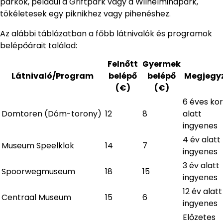
parkok, például a Griftpark vagy a Wilhelminapark,
tökéletesek egy piknikhez vagy pihenéshez.
Az alábbi táblázatban a főbb látnivalók és programok
belépőárait találod:
Felnőtt
Gyermek
Látnivaló/Program
belépő
belépő
Megjegy
(€)
(€)
6 éves kor
Domtoren (Dóm-torony)
12
8
alatt
ingyenes
4 év alatt
Museum Speelklok
14
7
ingyenes
3 év alatt
Spoorwegmuseum
18
15
ingyenes
12 év alatt
Centraal Museum
15
6
ingyenes
Előzetes