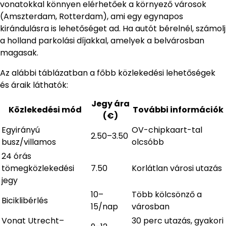
vonatokkal könnyen elérhetőek a környező városok
(Amszterdam, Rotterdam), ami egy egynapos
kirándulásra is lehetőséget ad. Ha autót bérelnél, számolj
a holland parkolási díjakkal, amelyek a belvárosban
magasak.
Az alábbi táblázatban a főbb közlekedési lehetőségek
és áraik láthatók:
Jegy ára
Közlekedési mód
További információk
(€)
Egyirányú
OV-chipkaart-tal
2.50–3.50
busz/villamos
olcsóbb
24 órás
tömegközlekedési
7.50
Korlátlan városi utazás
jegy
10–
Több kölcsönző a
Biciklibérlés
15/nap
városban
Vonat Utrecht–
30 perc utazás, gyakori