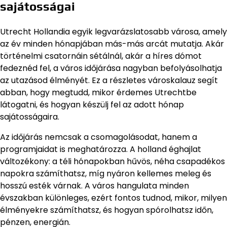
sajátosságai
Utrecht Hollandia egyik legvarázslatosabb városa, amely
az év minden hónapjában más-más arcát mutatja. Akár
történelmi csatornáin sétálnál, akár a híres dómot
fedeznéd fel, a város időjárása nagyban befolyásolhatja
az utazásod élményét. Ez a részletes városkalauz segít
abban, hogy megtudd, mikor érdemes Utrechtbe
látogatni, és hogyan készülj fel az adott hónap
sajátosságaira.
Az időjárás nemcsak a csomagolásodat, hanem a
programjaidat is meghatározza. A holland éghajlat
változékony: a téli hónapokban hűvös, néha csapadékos
napokra számíthatsz, míg nyáron kellemes meleg és
hosszú esték várnak. A város hangulata minden
évszakban különleges, ezért fontos tudnod, mikor, milyen
élményekre számíthatsz, és hogyan spórolhatsz időn,
pénzen, energián.