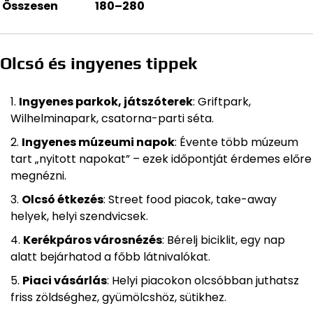
Összesen
180–280
Olcsó és ingyenes tippek
Ingyenes parkok, játszóterek
: Griftpark,
Wilhelminapark, csatorna-parti séta.
Ingyenes múzeumi napok
: Évente több múzeum
tart „nyitott napokat” – ezek időpontját érdemes előre
megnézni.
Olcsó étkezés
: Street food piacok, take-away
helyek, helyi szendvicsek.
Kerékpáros városnézés
: Bérelj biciklit, egy nap
alatt bejárhatod a főbb látnivalókat.
Piaci vásárlás
: Helyi piacokon olcsóbban juthatsz
friss zöldséghez, gyümölcshöz, sütikhez.