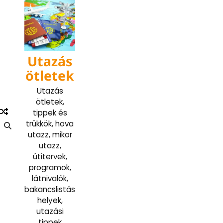
Skip
to
content
Utazás
ötletek
Utazás
ötletek,
tippek és
trükkök, hova
utazz, mikor
utazz,
útitervek,
programok,
látnivalók,
bakancslistás
helyek,
utazási
tippek