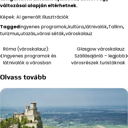
változásai alapján eltérhetnek.
Képek: AI generált illusztrációk
Tagged
ingyenes programok
,
kultúra
,
látnivalók
,
Tallinn
,
turizmus
,
utazás
,
városi séták
,
városkalauz
Róma (városkalauz):
Glasgow városkalauz:
Bejegyzés
Ingyenes programok és
Szállásajánló – legjobb
navigáció
látnivalók a városban
városrészek turistáknak
Olvass tovább