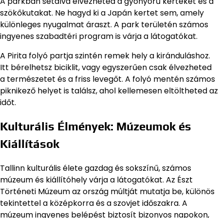
A parkban sétálva élvezheted a gyönyörű kerteket és a
szökőkutakat. Ne hagyd ki a Japán kertet sem, amely
különleges nyugalmat áraszt. A park területén számos
ingyenes szabadtéri program is várja a látogatókat.
A Pirita folyó partja szintén remek hely a kiránduláshoz.
Itt bérelhetsz biciklit, vagy egyszerűen csak élvezheted
a természetet és a friss levegőt. A folyó mentén számos
piknikező helyet is találsz, ahol kellemesen eltöltheted az
időt.
Kulturális Élmények: Múzeumok és
Kiállítások
Tallinn kulturális élete gazdag és sokszínű, számos
múzeum és kiállítóhely várja a látogatókat. Az Észt
Történeti Múzeum az ország múltját mutatja be, különös
tekintettel a középkorra és a szovjet időszakra. A
múzeum ingyenes belépést biztosít bizonyos napokon,