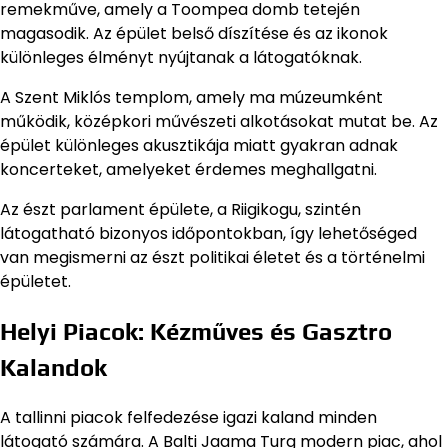
remekműve, amely a Toompea domb tetején
magasodik. Az épület belső díszítése és az ikonok
különleges élményt nyújtanak a látogatóknak.
A Szent Miklós templom, amely ma múzeumként
működik, középkori művészeti alkotásokat mutat be. Az
épület különleges akusztikája miatt gyakran adnak
koncerteket, amelyeket érdemes meghallgatni.
Az észt parlament épülete, a Riigikogu, szintén
látogatható bizonyos időpontokban, így lehetőséged
van megismerni az észt politikai életet és a történelmi
épületet.
Helyi Piacok: Kézműves és Gasztro
Kalandok
A tallinni piacok felfedezése igazi kaland minden
látogató számára. A Balti Jaama Turg modern piac, ahol