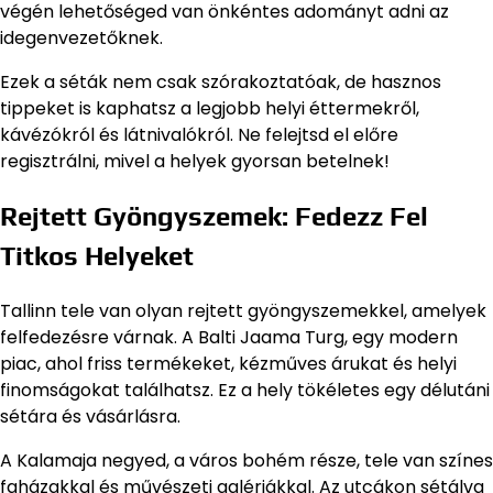
végén lehetőséged van önkéntes adományt adni az
idegenvezetőknek.
Ezek a séták nem csak szórakoztatóak, de hasznos
tippeket is kaphatsz a legjobb helyi éttermekről,
kávézókról és látnivalókról. Ne felejtsd el előre
regisztrálni, mivel a helyek gyorsan betelnek!
Rejtett Gyöngyszemek: Fedezz Fel
Titkos Helyeket
Tallinn tele van olyan rejtett gyöngyszemekkel, amelyek
felfedezésre várnak. A Balti Jaama Turg, egy modern
piac, ahol friss termékeket, kézműves árukat és helyi
finomságokat találhatsz. Ez a hely tökéletes egy délutáni
sétára és vásárlásra.
A Kalamaja negyed, a város bohém része, tele van színes
faházakkal és művészeti galériákkal. Az utcákon sétálva