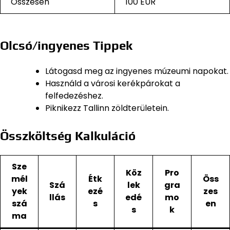
Összesen
100 EUR
Olcsó/ingyenes Tippek
Látogasd meg az ingyenes múzeumi napokat.
Használd a városi kerékpárokat a
felfedezéshez.
Piknikezz Tallinn zöldterületein.
Összköltség Kalkuláció
Sze
Köz
Pro
mél
Étk
Öss
Szá
lek
gra
yek
ezé
zes
llás
edé
mo
szá
s
en
s
k
ma