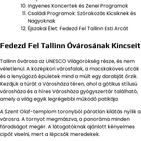
Ingyenes Koncertek és Zenei Programok
Családi Programok: Szórakozás Kicsiknek és
Nagyoknak
Éjszakai Élet: Fedezd Fel Tallinn Esti Arcát
Fedezd Fel Tallinn Óvárosának Kincseit
Tallinn óvárosa az UNESCO Világörökség része, és nem
véletlenül. A középkori városfalak, a macskaköves utcák
és a lenyűgöző épületek mind a múlt egy darabját őrzik.
Kezdjük a túrát a Városháza téren, ahol a gótikus stílusú
városháza és a híres Városháza gyógyszertár található,
amely a világ egyik legrégebbi működő patikája.
A Szent Olaf-templom toronyból páratlan kilátás nyílik a
városra. A tornyot megmászva, a panoráma minden
fáradságot megér. A látogatóknak ajánlott kényelmes
cipőt viselni, mert a lépcsők meredekek.