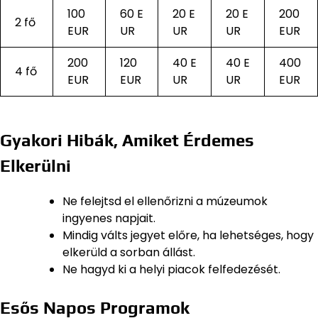
100
60 E
20 E
20 E
200
2 fő
EUR
UR
UR
UR
EUR
200
120
40 E
40 E
400
4 fő
EUR
EUR
UR
UR
EUR
Gyakori Hibák, Amiket Érdemes
Elkerülni
Ne felejtsd el ellenőrizni a múzeumok
ingyenes napjait.
Mindig válts jegyet előre, ha lehetséges, hogy
elkerüld a sorban állást.
Ne hagyd ki a helyi piacok felfedezését.
Esős Napos Programok