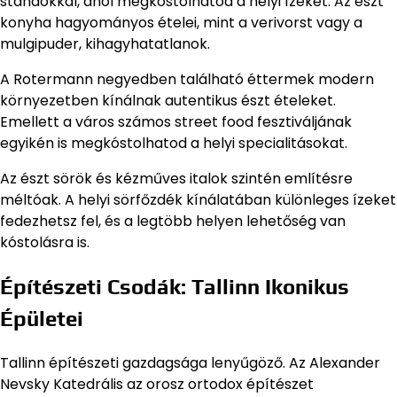
standokkal, ahol megkóstolhatod a helyi ízeket. Az észt
konyha hagyományos ételei, mint a verivorst vagy a
mulgipuder, kihagyhatatlanok.
A Rotermann negyedben található éttermek modern
környezetben kínálnak autentikus észt ételeket.
Emellett a város számos street food fesztiváljának
egyikén is megkóstolhatod a helyi specialitásokat.
Az észt sörök és kézműves italok szintén említésre
méltóak. A helyi sörfőzdék kínálatában különleges ízeket
fedezhetsz fel, és a legtöbb helyen lehetőség van
kóstolásra is.
Építészeti Csodák: Tallinn Ikonikus
Épületei
Tallinn építészeti gazdagsága lenyűgöző. Az Alexander
Nevsky Katedrális az orosz ortodox építészet