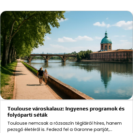
Toulouse városkalauz: Ingyenes programok és
folyóparti séták
Toulouse nemcsak a rózsaszín tégláiról híres, hanem
pezsgő életéről is. Fedezd fel a Garonne partját,…