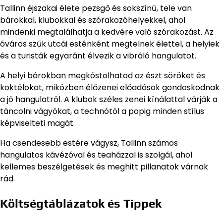
Tallinn éjszakai élete pezsgő és sokszínű, tele van
bárokkal, klubokkal és szórakozóhelyekkel, ahol
mindenki megtalálhatja a kedvére való szórakozást. Az
óváros szűk utcái esténként megtelnek élettel, a helyiek
és a turisták egyaránt élvezik a vibráló hangulatot.
A helyi bárokban megkóstolhatod az észt söröket és
koktélokat, miközben élőzenei előadások gondoskodnak
a jó hangulatról. A klubok széles zenei kínálattal várják a
táncolni vágyókat, a technótól a popig minden stílus
képviselteti magát.
Ha csendesebb estére vágysz, Tallinn számos
hangulatos kávézóval és teaházzal is szolgál, ahol
kellemes beszélgetések és meghitt pillanatok várnak
rád.
Költségtáblázatok és Tippek