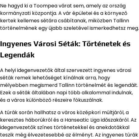
Ne hagyd ki a Toompea várat sem, amely az ország
kormányzati központja. A vár épületei és a környező
kertek kellemes sétára csábítanak, miközben Tallinn
történelmének egy újabb szeletével ismerkedhetsz meg.
Ingyenes Városi Séták: Történetek és
Legendák
A helyi idegenvezetők által szervezett ingyenes városi
séták remek lehetőséget kínálnak arra, hogy
mélyebben megismerd Tallinn történelmét és legendáit.
Ezek a séták általában napi több alkalommal indulnak,
és a város különböző részeire fókuszálnak.
A túrák során hallhatsz a város középkori múltjáról, a
keresztes háborúkról és a Hanseatic Liga időszakáról. Az
idegenvezetők színes történetekkel és anekdotákkal
teszik még élvezetesebbé az élményt. Az ingyenes túrák