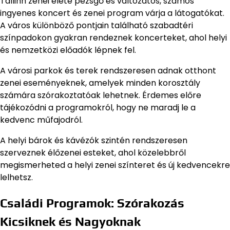
Tallinn zenei élete pezsgő és változatos, számos
ingyenes koncert és zenei program várja a látogatókat.
A város különböző pontjain található szabadtéri
színpadokon gyakran rendeznek koncerteket, ahol helyi
és nemzetközi előadók lépnek fel.
A városi parkok és terek rendszeresen adnak otthont
zenei eseményeknek, amelyek minden korosztály
számára szórakoztatóak lehetnek. Érdemes előre
tájékozódni a programokról, hogy ne maradj le a
kedvenc műfajodról.
A helyi bárok és kávézók szintén rendszeresen
szerveznek élőzenei esteket, ahol közelebbről
megismerheted a helyi zenei színteret és új kedvencekre
lelhetsz.
Családi Programok: Szórakozás
Kicsiknek és Nagyoknak