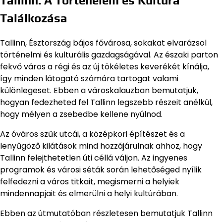
Tallinn: A Történelem és Kultúra
Találkozása
Tallinn, Észtország bájos fővárosa, sokakat elvarázsol
történelmi és kulturális gazdagságával. Az északi parton
fekvő város a régi és az új tökéletes keverékét kínálja,
így minden látogató számára tartogat valami
különlegeset. Ebben a városkalauzban bemutatjuk,
hogyan fedezheted fel Tallinn legszebb részeit anélkül,
hogy mélyen a zsebedbe kellene nyúlnod.
Az óváros szűk utcái, a középkori építészet és a
lenyűgöző kilátások mind hozzájárulnak ahhoz, hogy
Tallinn felejthetetlen úti céllá váljon. Az ingyenes
programok és városi séták során lehetőséged nyílik
felfedezni a város titkait, megismerni a helyiek
mindennapjait és elmerülni a helyi kultúrában.
Ebben az útmutatóban részletesen bemutatjuk Tallinn