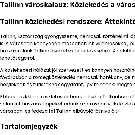
Tallinn városkalauz: Közlekedés a váro
Tallinn közlekedési rendszere: Áttekint
Tallinn, Észtország gyöngyszeme, nemcsak történelmi lá
is. A városban könnyedén mozoghatunk villamosokkal, b
hozzájárulnak Tallinn élvezetes felfedezéséhez. Az alább
lehetőségeiről.
A közlekedési hálózat jól szervezett és könnyen használh
fővárosban a tömegközlekedés nemcsak hatékony, de me
helyieknek és turistáknak egyaránt, így mindenki megta
Ebben a cikkben részletesen bemutatjuk a Tallinnban elé
valamint hasznos tippeket adunk a városban való közlek
városban, és fedezd fel Tallinn elbűvölő látnivalóit!
Tartalomjegyzék