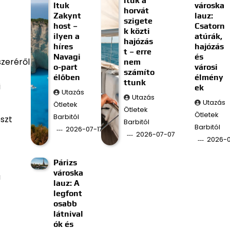
ltuk a
ltuk
városka
horvát
Zakynt
lauz:
szigete
host –
Csatorn
k közti
ilyen a
atúrák,
hajózás
híres
hajózás
t – erre
Navagi
és
szeréről
nem
o-part
városi
számíto
élőben
élmény
ttunk
i
ek
Utazás
Utazás
Utazás
Ötletek
Ötletek
Ötletek
Barbitól
észt
Barbitól
Barbitól
2026-07-17
2026-07-07
2026-
Párizs
városka
a
lauz: A
legfont
osabb
látnival
ók és