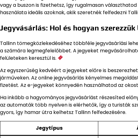
vagy a buszon is fizethetsz, így rugalmasan választhato
használata ideális azoknak, akik szeretnék felfedezni Tal
Jegyvásárlás: Hol és hogyan szerezzük
Tallinn tömegközlekedéséhez többféle jegyvásárlási lehe
a számára legmegfelelőbbet. A jegyeket megvásárolhato
felületeken keresztül is.
Az egyszerűség kedvéért a jegyeket előre is beszerezhete
járműveken. Az online jegyvásárlás kényelmes megoldást 
fizetést. Az e-jegyeket könnyedén használhatod az okost
Ha inkább a hagyományos jegyvásárlást részesíted előny
az automaták több nyelven is elérhetők, így a turisták 
gyors, így hamar útra kelhetsz Tallinn felfedezésére.
Jegytípus