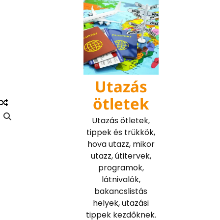
Skip
to
content
Utazás
ötletek
Utazás ötletek,
tippek és trükkök,
hova utazz, mikor
utazz, útitervek,
programok,
látnivalók,
bakancslistás
helyek, utazási
tippek kezdőknek.