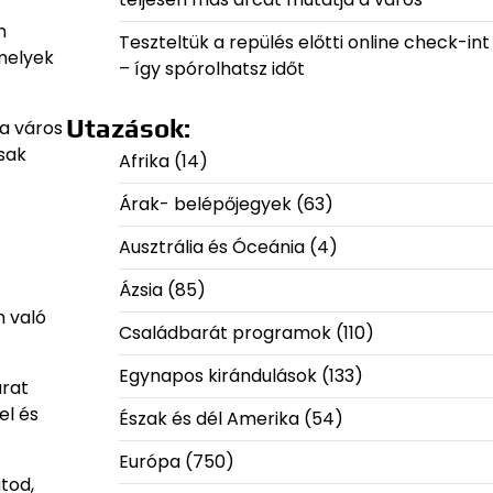
n
Teszteltük a repülés előtti online check-int
amelyek
– így spórolhatsz időt
Utazások:
 a város
sak
Afrika
(14)
Árak- belépőjegyek
(63)
Ausztrália és Óceánia
(4)
Ázsia
(85)
n való
Családbarát programok
(110)
Egynapos kirándulások
(133)
árat
el és
Észak és dél Amerika
(54)
Európa
(750)
tod,