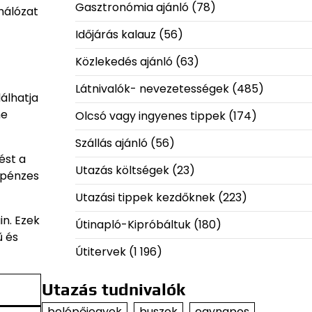
Gasztronómia ajánló
(78)
hálózat
Időjárás kalauz
(56)
Közlekedés ajánló
(63)
Látnivalók- nevezetességek
(485)
álhatja
ne
Olcsó vagy ingyenes tippek
(174)
Szállás ajánló
(56)
ést a
Utazás költségek
(23)
zpénzes
Utazási tippek kezdőknek
(223)
n. Ezek
Útinapló-Kipróbáltuk
(180)
ű és
Útitervek
(1 196)
Utazás tudnivalók
belépőjegyek
buszok
egynapos