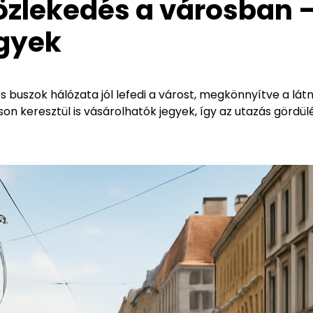
Közlekedés a városban 
egyek
 buszok hálózata jól lefedi a várost, megkönnyítve a látn
on keresztül is vásárolhatók jegyek, így az utazás gördü