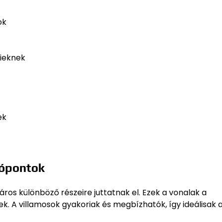
ok
ieknek
ek
mópontok
áros különböző részeire juttatnak el. Ezek a vonalak a
ek. A villamosok gyakoriak és megbízhatók, így ideálisak a