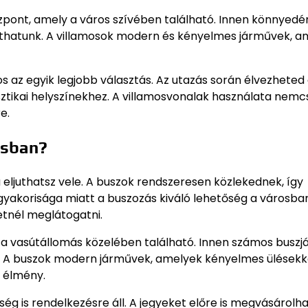
pont, amely a város szívében található. Innen könnyedé
ljuthatunk. A villamosok modern és kényelmes járművek, 
os az egyik legjobb választás. Az utazás során élvezheted
sztikai helyszínekhez. A villamosvonalak használata nemc
e.
osban?
a eljuthatsz vele. A buszok rendszeresen közlekednek, így
gyakorisága miatt a buszozás kiváló lehetőség a városba
etnél meglátogatni.
 a vasútállomás közelében található. Innen számos buszj
it. A buszok modern járművek, amelyek kényelmes ülésekk
s élmény.
g is rendelkezésre áll. A jegyeket előre is megvásárolha