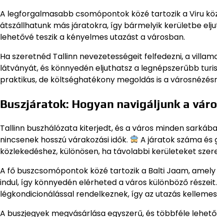
A legforgalmasabb csomópontok közé tartozik a Viru köz
átszállhatunk más járatokra, így bármelyik kerületbe e
lehetővé teszik a kényelmes utazást a városban.
Ha szeretnéd Tallinn nevezetességeit felfedezni, a villam
látványát, és könnyedén eljuthatsz a legnépszerűbb turi
praktikus, de költséghatékony megoldás is a városnézésr
Buszjáratok: Hogyan navigáljunk a vár
Tallinn buszhálózata kiterjedt, és a város minden sarkáb
nincsenek hosszú várakozási idők.
A járatok száma és 
közlekedéshez, különösen, ha távolabbi kerületeket szer
A fő buszcsomópontok közé tartozik a Balti Jaam, amely
indul, így könnyedén elérheted a város különböző része
légkondicionálással rendelkeznek, így az utazás kelleme
A buszjegyek megvásárlása egyszerű, és többféle lehetősé