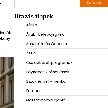
–
Keresés
Utazás tippek
Afrika
ivalók
Árak- belépőjegyek
lékeny
Ausztrália és Óceánia
Ázsia
Családbarát programok
Egynapos kirándulások
Észak és dél Amerika
Európa
Gasztronómia ajánló