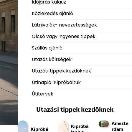
Időjárás kalauz
Közlekedés ajánló
Látnivalók- nevezetességek
Olcsó vagy ingyenes tippek
Szállás ajánló
Utazás költségek
Utazási tippek kezdőknek
Útinapló-Kipróbáltuk
Útitervek
Utazási tippek kezdőknek
Amszte
Kipróbá
Kipróbá
rdam