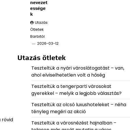
nevezet
essége
k
Utazás
Ötletek
Barbitól
2026-03-12
Utazás ötletek
Teszteltük a nyári városlátogatást – van,
ahol elviselhetetlen volt a hőség
Teszteltük a tengerparti városokat
gyerekkel – melyik a legjobb választás?
Teszteltük az olcsó luxushoteleket – néha
tényleg megéri az akció
 rövid
Teszteltük a városnézést hajnalban –
teljesen más arcát mutatja a város