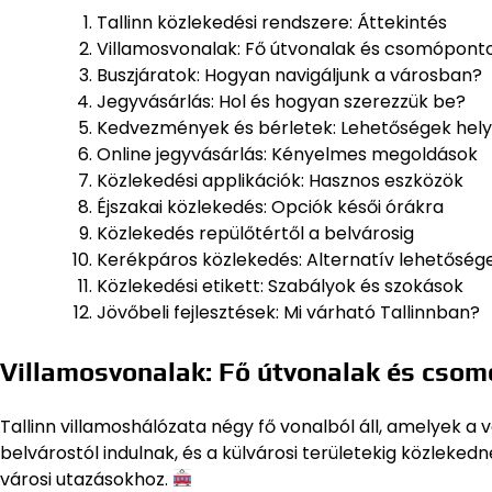
Tallinn közlekedési rendszere: Áttekintés
Villamosvonalak: Fő útvonalak és csomópont
Buszjáratok: Hogyan navigáljunk a városban?
Jegyvásárlás: Hol és hogyan szerezzük be?
Kedvezmények és bérletek: Lehetőségek hely
Online jegyvásárlás: Kényelmes megoldások
Közlekedési applikációk: Hasznos eszközök
Éjszakai közlekedés: Opciók késői órákra
Közlekedés repülőtértől a belvárosig
Kerékpáros közlekedés: Alternatív lehetőség
Közlekedési etikett: Szabályok és szokások
Jövőbeli fejlesztések: Mi várható Tallinnban?
Villamosvonalak: Fő útvonalak és cso
Tallinn villamoshálózata négy fő vonalból áll, amelyek a v
belvárostól indulnak, és a külvárosi területekig közlekedn
városi utazásokhoz.