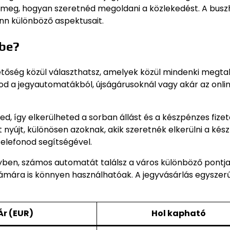
d meg, hogyan szeretnéd megoldani a közlekedést. A busz
linn különböző aspektusait.
 be?
tőség közül választhatsz, amelyek közül mindenki megtal
d a jegyautomatákból, újságárusoknál vagy akár az onli
d, így elkerülheted a sorban állást és a készpénzes fizet
nyújt, különösen azoknak, akik szeretnék elkerülni a kés
elefonod segítségével.
ben, számos automatát találsz a város különböző pontjai
számára is könnyen használhatóak. A jegyvásárlás egyszer
Ár (EUR)
Hol kapható