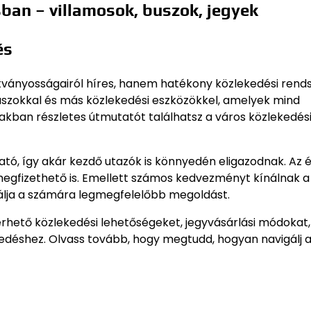
sban – villamosok, buszok, jegyek
és
tványosságairól híres, hanem hatékony közlekedési rend
uszokkal és más közlekedési eszközökkel, amelyek mind
iakban részletes útmutatót találhatsz a város közlekedés
ató, így akár kezdő utazók is könnyedén eligazodnak. Az 
gfizethető is. Emellett számos kedvezményt kínálnak a
lálja a számára legmegfelelőbb megoldást.
rhető közlekedési lehetőségeket, jegyvásárlási módokat,
edéshez. Olvass tovább, hogy megtudd, hogyan navigálj 