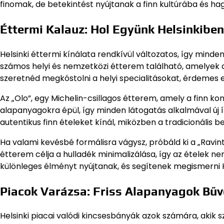
finomak, de betekintést nyújtanak a finn kultúrába és h
Éttermi Kalauz: Hol Együnk Helsinkibe
Helsinki éttermi kínálata rendkívül változatos, így mind
számos helyi és nemzetközi étterem található, amelyek a
szeretnéd megkóstolni a helyi specialitásokat, érdemes 
Az „Olo”, egy Michelin-csillagos étterem, amely a finn k
alapanyagokra épül, így minden látogatás alkalmával új íz
autentikus finn ételeket kínál, miközben a tradicionális 
Ha valami kevésbé formálisra vágysz, próbáld ki a „Ravint
étterem célja a hulladék minimalizálása, így az ételek 
különleges élményt nyújtanak, és segítenek megismerni H
Piacok Varázsa: Friss Alapanyagok Bű
Helsinki piacai valódi kincsesbányák azok számára, akik 