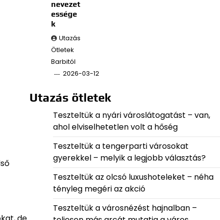
nevezet
essége
k
Utazás
Ötletek
Barbitól
2026-03-12
Utazás ötletek
Teszteltük a nyári városlátogatást – van,
ahol elviselhetetlen volt a hőség
Teszteltük a tengerparti városokat
gyerekkel – melyik a legjobb választás?
lső
Teszteltük az olcsó luxushoteleket – néha
tényleg megéri az akció
Teszteltük a városnézést hajnalban –
kat, de
teljesen más arcát mutatja a város