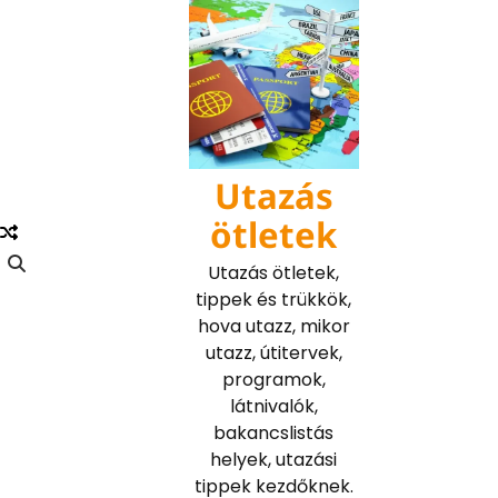
Skip
to
content
Utazás
ötletek
Utazás ötletek,
tippek és trükkök,
hova utazz, mikor
utazz, útitervek,
programok,
látnivalók,
bakancslistás
helyek, utazási
tippek kezdőknek.