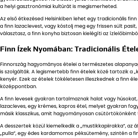
a helyi gasztronómiai kultúrát is megismerheted.
Az első étkezésed Helsinkiben lehet egy tradicionális fi
a finn lazaclevest, vagy kóstolj meg egy frissen sült pasi
választasz, a finn konyha biztosan kielégíti az ízlelőbimbó
Finn Ízek Nyomában: Tradicionális Étel
Finnország hagyományos ételei a természetes alapanyago
is szolgálták. A legismertebb finn ételek közé tartozik a „k
kenyér. Ezek az ételek tökéletesen illeszkednek a finn él
középpontban.
A finn levesek gyakran tartalmaznak halat vagy húsokat, d
lazacleves, egy krémes, kapros étel, melyet gyakran fogy
másik klasszikus, amit hagyományosan csütörtökönként t
A desszertek közül kiemelkedik a „mustikkapiirakka”, az 
„pulla”, egy édes kardamomos péksütemény, szintén a f