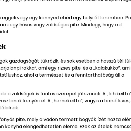
nn reggeli vagy egy könnyed ebéd egy helyi étteremben. Pr
t, ami egy húsos vagy zöldséges pite. Mindegy, hogy mit
idat.
ek
k gazdagságát tükrözik, és sok esetben a hosszú tél túl
arjalanpiirakka”, ami egy rizses pite, és a „kalakukko”, ami
etstílushoz, ahol a természet és a fenntarthatóság áll a
e a zöldségek is fontos szerepet játszanak. A „lohikeitto”
asztanak kenyérrel. A „hernekeitto”, vagyis a borsóleves,
álalnak.
áfonyás pite, mely a vadon termett bogyók ízét hozza elén
inn konyha elengedhetetlen eleme. Ezek az ételek nemcs