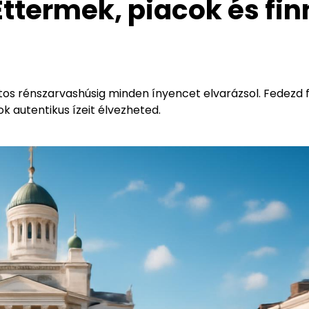
Éttermek, piacok és fin
aftos rénszarvashúsig minden ínyencet elvarázsol. Fedezd f
ok autentikus ízeit élvezheted.