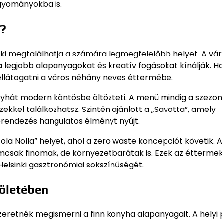
agyományokba is.
n?
enki megtalálhatja a számára legmegfelelőbb helyet. A vá
 legjobb alapanyagokat és kreatív fogásokat kínálják. H
ellátogatni a város néhány neves éttermébe.
onyhát modern köntösbe öltözteti. A menü mindig a szezon
ekkel találkozhatsz. Szintén ajánlott a „Savotta”, amely
berendezés hangulatos élményt nyújt.
ola Nolla” helyet, ahol a zero waste koncepciót követik. 
nemcsak finomak, de környezetbarátak is. Ezek az étterme
elsinki gasztronómiai sokszínűségét.
völetében
szeretnék megismerni a finn konyha alapanyagait. A helyi