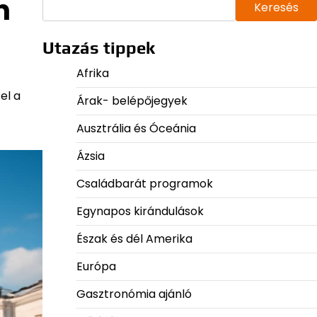
n
Keresés
Utazás tippek
Afrika
el a
Árak- belépőjegyek
Ausztrália és Óceánia
Ázsia
Családbarát programok
Egynapos kirándulások
Észak és dél Amerika
Európa
Gasztronómia ajánló