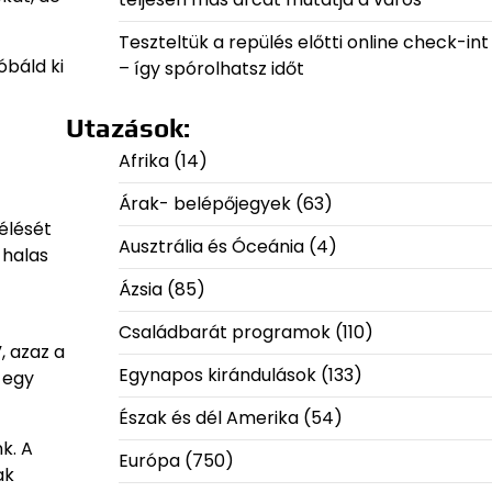
Teszteltük a repülés előtti online check-int
óbáld ki
– így spórolhatsz időt
Utazások:
Afrika
(14)
Árak- belépőjegyek
(63)
élését
Ausztrália és Óceánia
(4)
 halas
Ázsia
(85)
Családbarát programok
(110)
, azaz a
Egynapos kirándulások
(133)
 egy
Észak és dél Amerika
(54)
k. A
Európa
(750)
ak