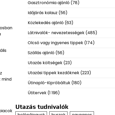
Gasztronómia ajánló
(78)
Időjárás kalauz
(56)
Közlekedés ajánló
(63)
rosban
Látnivalók- nevezetességek
(485)
a
Olcsó vagy ingyenes tippek
(174)
ális
Szállás ajánló
(56)
Utazás költségek
(23)
Utazási tippek kezdőknek
(223)
Az
k mind
Útinapló-Kipróbáltuk
(180)
Útitervek
(1 196)
Utazás tudnivalók
 piacok
belépőjegyek
buszok
egynapos