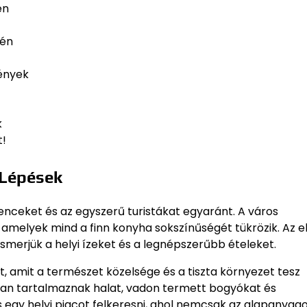
en
tén
mények
k
t!
 Lépések
enceket és az egyszerű turistákat egyaránt. A város
amelyek mind a finn konyha sokszínűségét tükrözik. Az e
smerjük a helyi ízeket és a legnépszerűbb ételeket.
t, amit a természet közelsége és a tiszta környezet tesz
kran tartalmaznak halat, vadon termett bogyókat és
 egy helyi piacot felkeresni, ahol nemcsak az alapanyago