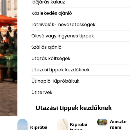
Időjárás kalauz
Közlekedés ajánló
Látnivalók- nevezetességek
Olcsó vagy ingyenes tippek
Szállás ajánló
Utazás költségek
Utazási tippek kezdőknek
Útinapló-Kipróbáltuk
Útitervek
Utazási tippek kezdőknek
Amszte
Kipróbá
Kipróbá
rdam