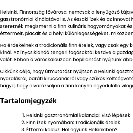
Helsinki, Finnország fővárosa, nemcsak a lenyűgöző tájaiva
gasztronómiai kínálatával is. Az északi ízek és az innov
szeretnék megismerni a finn kulináris hagyományokat és 
éttermeit, piacait és a helyi különlegességeket, miközb
Ha érdekelnek a tradicionális finn ételek, vagy csak egy
kínál. Az ínycsiklandó tengeri fogásoktól kezdve a gazda
valót. Ebben a városkalauzban bepillantást nyújtunk abb
Cikkünk célja, hogy útmutatást nyújtson a Helsinki gasztr
nyaralásról, baráti kiruccanásról vagy szűkös költségvetés
hagyd, hogy elvarázsoljon a finn konyha egyedülálló világ
Tartalomjegyzék
Helsinki gasztronómiai kalandjai: Első lépések
Finn ízek nyomában: Tradicionális ételek
Éttermi kalauz: Hol együnk Helsinkiben?