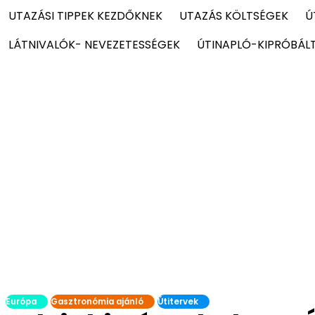
UTAZÁSI TIPPEK KEZDŐKNEK
UTAZÁS KÖLTSÉGEK
Ú
LÁTNIVALÓK- NEVEZETESSÉGEK
ÚTINAPLÓ-KIPRÓBÁL
Európa
Gasztronómia ajánló
Útitervek