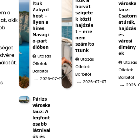
ltuk a
ltuk
városka
horvát
Zakynt
lauz:
nem a
szigete
host –
Csatorn
k közti
at, akik
ilyen a
atúrák,
hajózás
obb
híres
hajózás
t – erre
Navagi
és
nem
o-part
városi
számíto
élőben
élmény
őséget
ttunk
ek
edvére
Utazás
Utazás
álatát.
Utazás
Ötletek
Ötletek
Ötletek
Barbitól
Barbitól
Barbitól
2026-07-17
2026-07-07
és
2026-
Párizs
városka
lauz: A
legfont
osabb
látnival
ók és