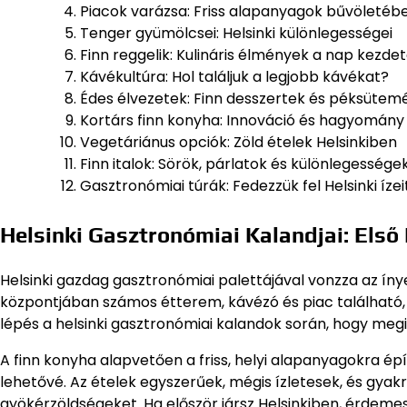
Piacok varázsa: Friss alapanyagok bűvöletéb
Tenger gyümölcsei: Helsinki különlegességei
Finn reggelik: Kulináris élmények a nap kezde
Kávékultúra: Hol találjuk a legjobb kávékat?
Édes élvezetek: Finn desszertek és péksüte
Kortárs finn konyha: Innováció és hagyomány
Vegetáriánus opciók: Zöld ételek Helsinkiben
Finn italok: Sörök, párlatok és különlegessége
Gasztronómiai túrák: Fedezzük fel Helsinki ízei
Helsinki Gasztronómiai Kalandjai: Első
Helsinki gazdag gasztronómiai palettájával vonzza az íny
központjában számos étterem, kávézó és piac található, 
lépés a helsinki gasztronómiai kalandok során, hogy megi
A finn konyha alapvetően a friss, helyi alapanyagokra épí
lehetővé. Az ételek egyszerűek, mégis ízletesek, és gya
gyökérzöldségeket. Ha először jársz Helsinkiben, érdemes