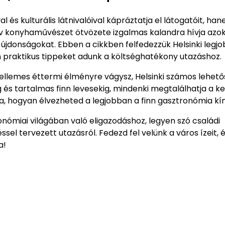
l és kulturális látnivalóival kápráztatja el látogatóit, ha
atív konyhaművészet ötvözete izgalmas kalandra hívja azok
újdonságokat. Ebben a cikkben felfedezzük Helsinki legj
en praktikus tippeket adunk a költséghatékony utazáshoz.
 kellemes éttermi élményre vágysz, Helsinki számos lehet
g és tartalmas finn levesekig, mindenki megtalálhatja a k
a, hogyan élvezheted a legjobban a finn gasztronómia kín
onómiai világában való eligazodáshoz, legyen szó családi
sel tervezett utazásról. Fedezd fel velünk a város ízeit, 
a!