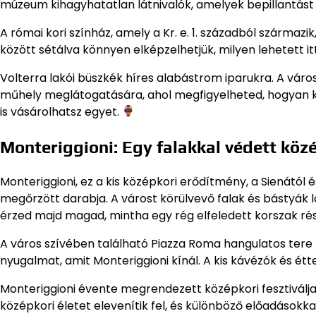
múzeum kihagyhatatlan látnivalók, amelyek bepillantás
A római kori színház, amely a Kr. e. 1. századból származ
között sétálva könnyen elképzelhetjük, milyen lehetett it
Volterra lakói büszkék híres alabástrom iparukra. A váro
műhely meglátogatására, ahol megfigyelheted, hogyan k
is vásárolhatsz egyet.
Monteriggioni: Egy falakkal védett közé
Monteriggioni, ez a kis középkori erődítmény, a Sienától 
megőrzött darabja. A várost körülvevő falak és bástyák 
érzed majd magad, mintha egy rég elfeledett korszak ré
A város szívében található Piazza Roma hangulatos tere 
nyugalmat, amit Monteriggioni kínál. A kis kávézók és étt
Monteriggioni évente megrendezett középkori fesztiválja,
középkori életet elevenítik fel, és különböző előadásokk