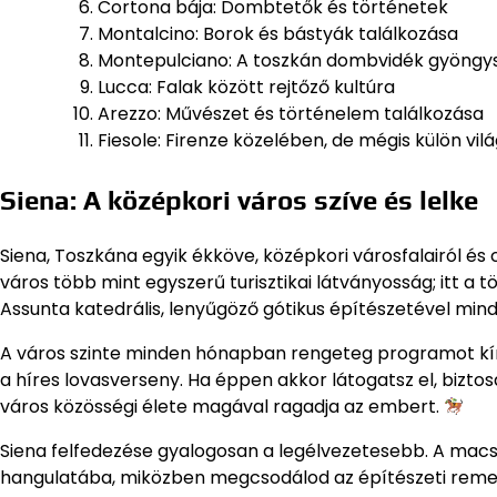
Cortona bája: Dombtetők és történetek
Montalcino: Borok és bástyák találkozása
Montepulciano: A toszkán dombvidék gyöng
Lucca: Falak között rejtőző kultúra
Arezzo: Művészet és történelem találkozása
Fiesole: Firenze közelében, de mégis külön vil
Siena: A középkori város szíve és lelke
Siena, Toszkána egyik ékköve, középkori városfalairól és 
város több mint egyszerű turisztikai látványosság; itt a
Assunta katedrális, lenyűgöző gótikus építészetével mi
A város szinte minden hónapban rengeteg programot kíná
a híres lovasverseny. Ha éppen akkor látogatsz el, bizto
város közösségi élete magával ragadja az embert.
Siena felfedezése gyalogosan a legélvezetesebb. A mac
hangulatába, miközben megcsodálod az építészeti reme