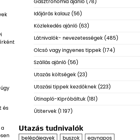
Gasztronómia ajánló
(78)
Időjárás kalauz
(56)
vek
Közlekedés ajánló
(63)
i
Látnivalók- nevezetességek
(485)
írként
Olcsó vagy ingyenes tippek
(174)
Szállás ajánló
(56)
Utazás költségek
(23)
Utazási tippek kezdőknek
(223)
 úgy
Útinapló-Kipróbáltuk
(181)
t és
Útitervek
(1 197)
Utazás tudnivalók
 a
ösen
belépőjegyek
buszok
egynapos