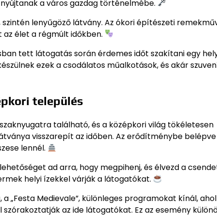
t nyújtanak a város gazdag történelmébe.
ik, szintén lenyűgöző látvány. Az ókori építészeti remekmű
t az élet a régmúlt időkben.
sban tett látogatás során érdemes időt szakítani egy hely
észülnek ezek a csodálatos műalkotások, és akár szuven
pkori település
északnyugatra található, és a középkori világ tökéletesen
látványa visszarepít az időben. Az erődítménybe belépve
szese lennél.
lehetőséget ad arra, hogy megpihenj, és élvezd a csende
ermek helyi ízekkel várják a látogatókat.
 a „Festa Medievale”, különleges programokat kínál, ahol
al szórakoztatják az ide látogatókat. Ez az esemény külön