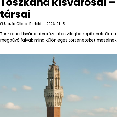
Toszkána kisvárosai –
társai
Utazás Ötletek Barbitól
2026-01-15
Toszkána kisvárosai varázslatos világba repítenek. Sien
megbúvó falvak mind különleges történeteket mesélnek el