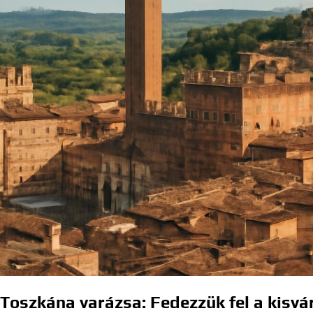
Toszkána varázsa: Fedezzük fel a kisvá