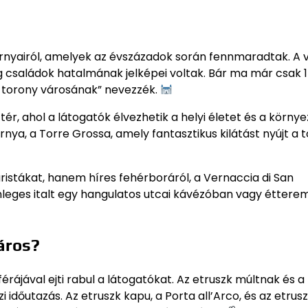
tornyairól, amelyek az évszázadok során fennmaradtak. A 
családok hatalmának jelképei voltak. Bár ma már csak 14
er torony városának” nevezzék.
tér, ahol a látogatók élvezhetik a helyi életet és a körny
nya, a Torre Grossa, amely fantasztikus kilátást nyújt a 
istákat, hanem híres fehérboráról, a Vernaccia di San
önleges italt egy hangulatos utcai kávézóban vagy éttere
város?
rájával ejti rabul a látogatókat. Az etruszk múltnak és a
időutazás. Az etruszk kapu, a Porta all’Arco, és az etrus