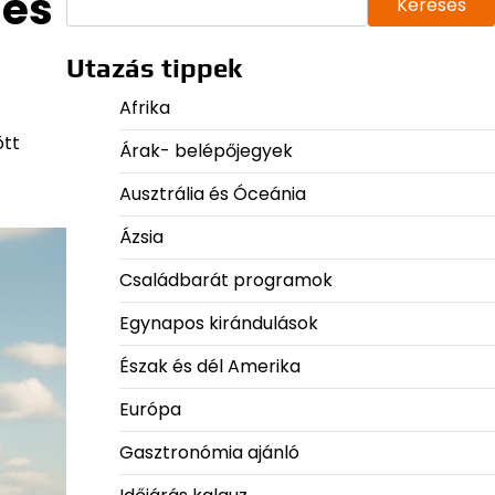
 és
Keresés
Utazás tippek
Afrika
ött
Árak- belépőjegyek
Ausztrália és Óceánia
Ázsia
Családbarát programok
Egynapos kirándulások
Észak és dél Amerika
Európa
Gasztronómia ajánló