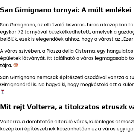
San Gimignano tornyai: A múlt emlékei
San Gimignano, az elbűvölő kisváros, híres a középkori 
egykor 72 tornyával büszkélkedhetett, amelyek a gazdag 
belőlük, ezek is elegendőek ahhoz, hogy a várost az „Ez
A város szívében, a Piazza della Cisterna, egy hangulatos 
épületek látványát. Itt található a város legmagasabb tor
tájra.
San Gimignano nemcsak építészeti csodáival vonzza a tur
Gimignanóról is. Ne hagyd ki, hogy megkóstold ezt a kül
Mit rejt Volterra, a titokzatos etruszk 
Volterra, a dombtetőn elterülő város, különleges atmoszfé
középkori építészetnek köszönhetően ez a város egy igazi 