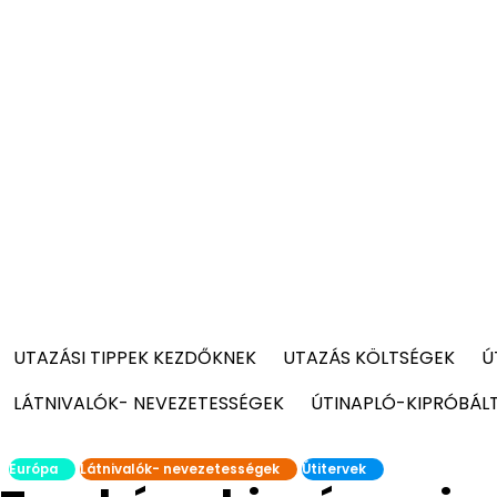
UTAZÁSI TIPPEK KEZDŐKNEK
UTAZÁS KÖLTSÉGEK
Ú
LÁTNIVALÓK- NEVEZETESSÉGEK
ÚTINAPLÓ-KIPRÓBÁL
Európa
Látnivalók- nevezetességek
Útitervek