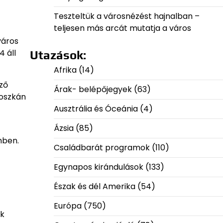
Teszteltük a városnézést hajnalban –
teljesen más arcát mutatja a város
város
 áll
Utazások:
Afrika
(14)
ező
Árak- belépőjegyek
(63)
toszkán
Ausztrália és Óceánia
(4)
Ázsia
(85)
mben.
Családbarát programok
(110)
Egynapos kirándulások
(133)
Észak és dél Amerika
(54)
Európa
(750)
zk