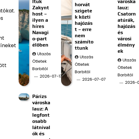
ltuk
városka
horvát
Zakynt
lauz:
tókat.
szigete
host –
Csatorn
k közti
es
ilyen a
atúrák,
hajózás
híres
hajózás
t – erre
Navagi
és
nem
nt
o-part
városi
számíto
élőben
élmény
zíneket
ttunk
ek
Utazás
Utazás
Utazás
Ötletek
Ötletek
ött
Ötletek
Barbitól
Barbitól
Barbitól
2026-07-17
2026-07-07
2026-
Párizs
városka
lauz: A
legfont
osabb
látnival
ók és