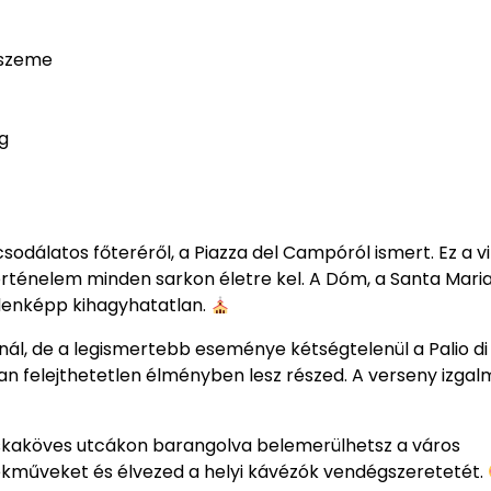
yszeme
ág
csodálatos főteréről, a Piazza del Campóról ismert. Ez a v
 történelem minden sarkon életre kel. A Dóm, a Santa Mari
ndenképp kihagyhatatlan.
l, de a legismertebb eseménye kétségtelenül a Palio di 
san felejthetetlen élményben lesz részed. A verseny izgal
skaköves utcákon barangolva belemerülhetsz a város
kműveket és élvezed a helyi kávézók vendégszeretetét.