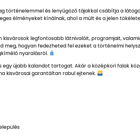
ag történelemmel és lenyűgöző tájakkal csábítja a látoga
eges élményeket kínálnak, ahol a múlt és a jelen tökélet
isvárosok legfontosabb látnivalóit, programjait, valami
d meg, hogyan fedezheted fel ezeket a történelmi helys
gkímélő nyaralásról.
s egy újabb kalandot tartogat. Akár a középkori falak köz
a kisvárosai garantáltan rabul ejtenek.
település