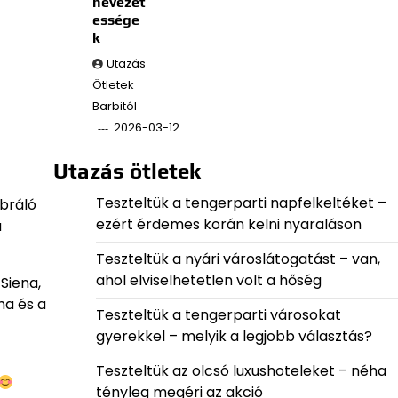
nevezet
essége
k
Utazás
Ötletek
Barbitól
2026-03-12
Utazás ötletek
Teszteltük a tengerparti napfelkeltéket –
ibráló
ezért érdemes korán kelni nyaraláson
a
Teszteltük a nyári városlátogatást – van,
ahol elviselhetetlen volt a hőség
Siena,
ma és a
Teszteltük a tengerparti városokat
gyerekkel – melyik a legjobb választás?
Teszteltük az olcsó luxushoteleket – néha
tényleg megéri az akció