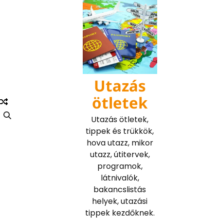
Skip
to
content
Utazás
ötletek
Utazás ötletek,
tippek és trükkök,
hova utazz, mikor
utazz, útitervek,
programok,
látnivalók,
bakancslistás
helyek, utazási
tippek kezdőknek.