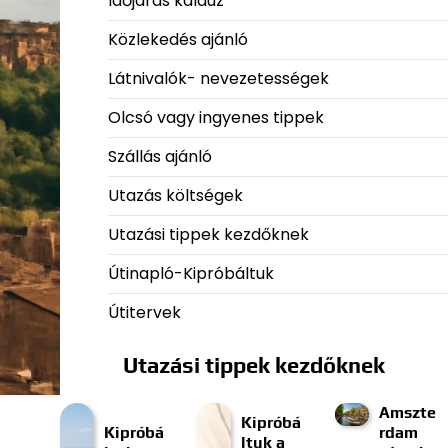
Időjárás kalauz
Közlekedés ajánló
Látnivalók- nevezetességek
Olcsó vagy ingyenes tippek
Szállás ajánló
Utazás költségek
Utazási tippek kezdőknek
Útinapló-Kipróbáltuk
Útitervek
Utazási tippek kezdőknek
Amszte
Kipróbá
Kipróbá
rdam
ltuk a