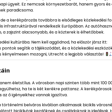
 napi ügyeit. Ez nemcsak környezetbarát, hanem gyors és 
lisek paradicsoma.
, de a kerékpározás továbbra is elsődleges közlekedési f
lis infrastruktúrával rendelkezik Európában. Az autóhaszn
, a zajszint alacsonyabb, és a közterek is élhetőbbek.
ési kultúrába. Nem kell aggódnod, ha először jársz itt:
 pontok segítik a tájékozódást, és a közlekedési eszközök
s kényelmesen mozogni, Utrecht a legjobb választás!
cáin
anem életstílus. A városban napi szinten több mint 100 0
gyülhetsz, ha te is két kerékre pattansz. A kerékpárosok
s az ő igényeikhez vannak igazítva.
 történelmi belváros kiválóan alkalmasak biciklis városn
blázott bicikliutak kezdőknek és családoknak is ideálisak. 