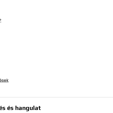
?
zések
és és hangulat