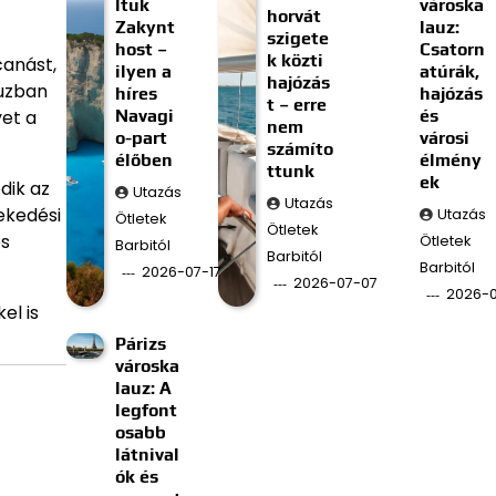
ltuk
városka
horvát
Zakynt
lauz:
szigete
host –
Csatorn
k közti
canást,
ilyen a
atúrák,
hajózás
auzban
híres
hajózás
t – erre
Navagi
és
yet a
nem
o-part
városi
számíto
élőben
élmény
ttunk
ek
dik az
Utazás
Utazás
ekedési
Utazás
Ötletek
Ötletek
es
Ötletek
Barbitól
Barbitól
Barbitól
2026-07-17
2026-07-07
2026-
el is
Párizs
városka
lauz: A
legfont
osabb
látnival
ók és