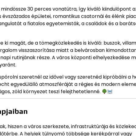
mindössze 30 perces vonatútra, így kiváló kiindulópont a
 évszázados épületei, romantikus csatornái és élénk piac
ngulatát a fiatalos egyetemisták, a családok és a barát
te ki magát, de a tömegközlekedés is kiváló: buszok, villa
forgalom visszaszorítása miatt a belvárosban kimondotta
napi rutinjának része. A város központi elhelyezkedése m
yaránt.
spórolni szeretnél az idővel vagy szeretnéd kipróbálni a h
recht egyedülálló atmoszféráját a régies és modern elem
gos, zöld környezet teszi felejthetetlenné.
apjaiban
 hiszen a város szerkezete, infrastruktúrája és közleke
 előtérbe. A helyiek túlnyomó többsége kerékpárral vagy