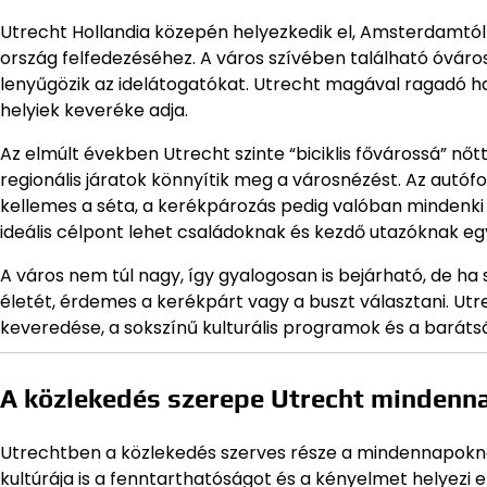
Utrecht Hollandia közepén helyezkedik el, Amsterdamtól 
ország felfedezéséhez. A város szívében található óváros
lenyűgözik az idelátogatókat. Utrecht magával ragadó ha
helyiek keveréke adja.
Az elmúlt években Utrecht szinte “biciklis fővárossá” nőt
regionális járatok könnyítik meg a városnézést. Az autó
kellemes a séta, a kerékpározás pedig valóban mindenki 
ideális célpont lehet családoknak és kezdő utazóknak eg
A város nem túl nagy, így gyalogosan is bejárható, de ha 
életét, érdemes a kerékpárt vagy a buszt választani. Ut
keveredése, a sokszínű kulturális programok és a barátsá
A közlekedés szerepe Utrecht mindenn
Utrechtben a közlekedés szerves része a mindennapoknak,
kultúrája is a fenntarthatóságot és a kényelmet helyezi