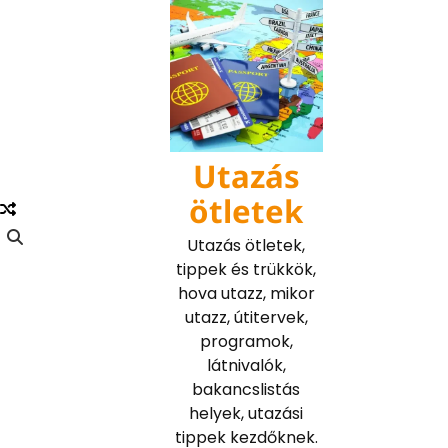
Skip
to
content
Utazás
ötletek
Utazás ötletek,
tippek és trükkök,
hova utazz, mikor
utazz, útitervek,
programok,
látnivalók,
bakancslistás
helyek, utazási
tippek kezdőknek.