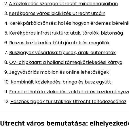
A közlekedés szerepe Utrecht mindennapjaiban
Kerékpáros város: biciklizés Utrecht utcáin
Kerékpárkölcsönzés: hol és hogyan érdemes bérelni
Kerékpáros infrastruktúra: utak, tárolók, biztonság
Buszos közlekedés: főbb járatok és megállók
Buszjegyek vásárlása: típusok, árak, automaták
OV-chipkaart: a holland tömegközlekedési kártya
Jegyvásárlás mobilon és online lehetőségek
Kombinált közlekedés: bringa és busz együtt
Fenntartható közlekedés: zöld utak és kezdeménye
Hasznos tippek turistáknak Utrecht felfedezéséhez
Utrecht város bemutatása: elhelyezked