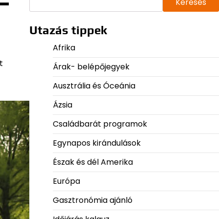
 –
Keresés
Utazás tippek
Afrika
t
Árak- belépőjegyek
Ausztrália és Óceánia
Ázsia
Családbarát programok
Egynapos kirándulások
Észak és dél Amerika
Európa
Gasztronómia ajánló