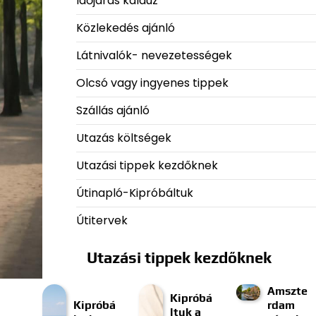
Időjárás kalauz
Közlekedés ajánló
Látnivalók- nevezetességek
Olcsó vagy ingyenes tippek
Szállás ajánló
Utazás költségek
Utazási tippek kezdőknek
Útinapló-Kipróbáltuk
Útitervek
Utazási tippek kezdőknek
Amszte
Kipróbá
Kipróbá
rdam
ltuk a