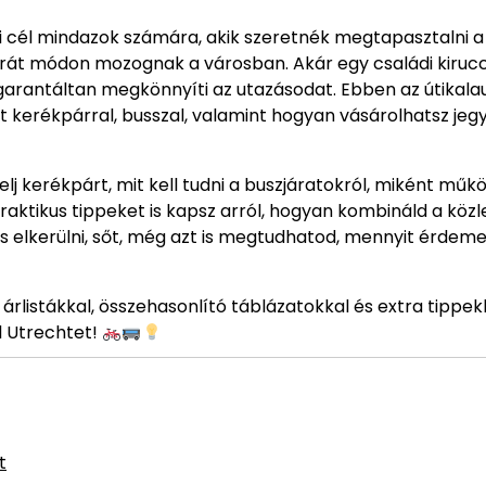
ti cél mindazok számára, akik szeretnék megtapasztalni a
arát módon mozognak a városban. Akár egy családi kiruc
 garantáltan megkönnyíti az utazásodat. Ebben az útikal
 kerékpárral, busszal, valamint hogyan vásárolhatsz jeg
j kerékpárt, mit kell tudni a buszjáratokról, miként műkö
aktikus tippeket is kapsz arról, hogyan kombináld a közl
 elkerülni, sőt, még azt is megtudhatod, mennyit érdem
listákkal, összehasonlító táblázatokkal és extra tippekk
l Utrechtet!
t