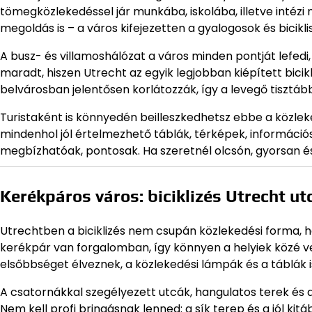
tömegközlekedéssel jár munkába, iskolába, illetve intézi
megoldás is – a város kifejezetten a gyalogosok és bicik
A busz- és villamoshálózat a város minden pontját lefedi
maradt, hiszen Utrecht az egyik legjobban kiépített bicik
belvárosban jelentősen korlátozzák, így a levegő tisztább
Turistaként is könnyedén beilleszkedhetsz ebbe a közleked
mindenhol jól értelmezhető táblák, térképek, információs
megbízhatóak, pontosak. Ha szeretnél olcsón, gyorsan é
Kerékpáros város: biciklizés Utrecht ut
Utrechtben a biciklizés nem csupán közlekedési forma, h
kerékpár van forgalomban, így könnyen a helyiek közé ve
elsőbbséget élveznek, a közlekedési lámpák és a táblák i
A csatornákkal szegélyezett utcák, hangulatos terek és a
Nem kell profi bringásnak lenned: a sík terep és a jól kitá