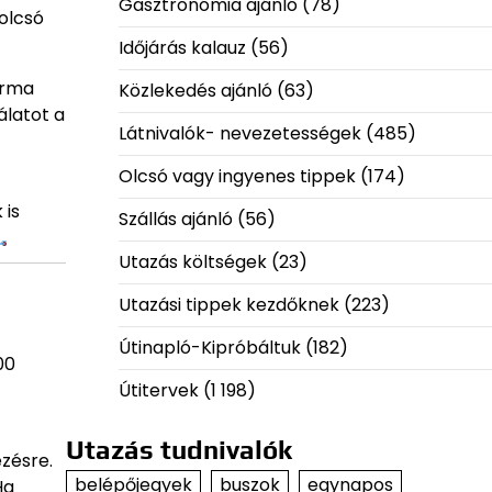
Gasztronómia ajánló
(78)
olcsó
Időjárás kalauz
(56)
orma
Közlekedés ajánló
(63)
álatot a
Látnivalók- nevezetességek
(485)
Olcsó vagy ingyenes tippek
(174)
 is
Szállás ajánló
(56)
Utazás költségek
(23)
Utazási tippek kezdőknek
(223)
Útinapló-Kipróbáltuk
(182)
00
Útitervek
(1 198)
Utazás tudnivalók
ézésre.
belépőjegyek
buszok
egynapos
Ha