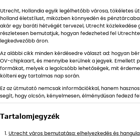
Utrecht, Hollandia egyik legélhetőbb városa, tökéletes ú
holland életstílust, miközben könnyedén és pénztárcab
akár egy baráti hétvégét tervezel, Utrecht közlekedése
részletesen bemutatjuk, hogyan fedezheted fel Utrechtet
legkedvezőbb áron.
Az alábbi cikk minden kérdésedre választ ad: hogyan bérel
OV-chipkaart, és mennyibe kerülnek a jegyek. Emellett pr
formákat, melyek a legolcsóbb lehetőségek, mit érdemes
költeni egy tartalmas nap során.
Ez az útmutató nemcsak információkkal, hanem hasznos ár
segít, hogy olcsón, kényelmesen, élménydúsan fedezd fe
Tartalomjegyzék
Utrecht város bemutatása: elhelyezkedés és hangula