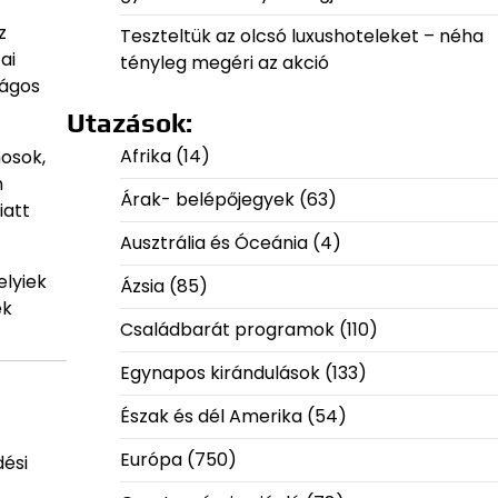
z
Teszteltük az olcsó luxushoteleket – néha
ai
tényleg megéri az akció
ságos
Utazások:
Afrika
(14)
mosok,
n
Árak- belépőjegyek
(63)
iatt
Ausztrália és Óceánia
(4)
elyiek
Ázsia
(85)
ek
Családbarát programok
(110)
Egynapos kirándulások
(133)
Észak és dél Amerika
(54)
Európa
(750)
dési