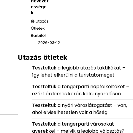
nevezet
essége
k
Utazás
Ötletek
Barbitól
2026-03-12
Utazás ötletek
Teszteltük a legjobb utazós taktikákat –
így lehet elkerülni a turistatömeget
Teszteltük a tengerparti napfelkeltéket –
ezért érdemes korán kelni nyaraláson
Teszteltük a nyári városlátogatást – van,
ahol elviselhetetlen volt a hőség
Teszteltük a tengerparti városokat
gyerekkel – melyik a legjobb választás?