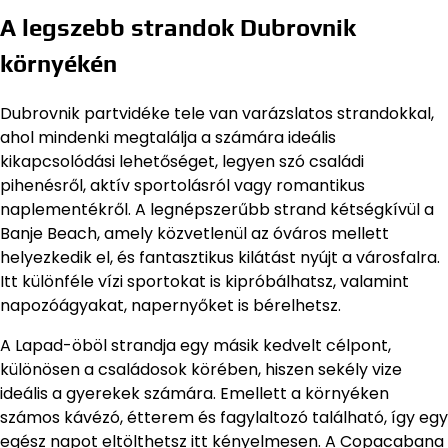
A legszebb strandok Dubrovnik
környékén
Dubrovnik partvidéke tele van varázslatos strandokkal,
ahol mindenki megtalálja a számára ideális
kikapcsolódási lehetőséget, legyen szó családi
pihenésről, aktív sportolásról vagy romantikus
naplementékről. A legnépszerűbb strand kétségkívül a
Banje Beach, amely közvetlenül az óváros mellett
helyezkedik el, és fantasztikus kilátást nyújt a városfalra.
Itt különféle vízi sportokat is kipróbálhatsz, valamint
napozóágyakat, napernyőket is bérelhetsz.
A Lapad-öböl strandja egy másik kedvelt célpont,
különösen a családosok körében, hiszen sekély vize
ideális a gyerekek számára. Emellett a környéken
számos kávézó, étterem és fagylaltozó található, így egy
egész napot eltölthetsz itt kényelmesen. A Copacabana