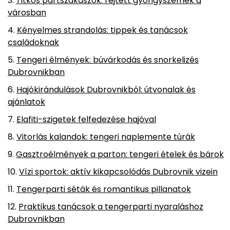
Titkos partszakaszok: rejtett gyöngyszemek a
városban
Kényelmes strandolás: tippek és tanácsok
családoknak
Tengeri élmények: búvárkodás és snorkelizés
Dubrovnikban
Hajókirándulások Dubrovnikból: útvonalak és
ajánlatok
Elafiti-szigetek felfedezése hajóval
Vitorlás kalandok: tengeri naplemente túrák
Gasztroélmények a parton: tengeri ételek és bárok
Vízi sportok: aktív kikapcsolódás Dubrovnik vizein
Tengerparti séták és romantikus pillanatok
Praktikus tanácsok a tengerparti nyaraláshoz
Dubrovnikban