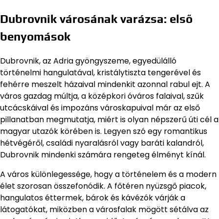
Dubrovnik városának varázsa: első
benyomások
Dubrovnik, az Adria gyöngyszeme, egyedülálló
történelmi hangulatával, kristálytiszta tengerével és
fehérre meszelt házaival mindenkit azonnal rabul ejt. A
város gazdag múltja, a középkori óváros falaival, szűk
utcácskáival és impozáns városkapuival már az első
pillanatban megmutatja, miért is olyan népszerű úti cél a
magyar utazók körében is. Legyen szó egy romantikus
hétvégéről, családi nyaralásról vagy baráti kalandról,
Dubrovnik mindenki számára rengeteg élményt kínál.
A város különlegessége, hogy a történelem és a modern
élet szorosan összefonódik. A főtéren nyüzsgő piacok,
hangulatos éttermek, bárok és kávézók várják a
látogatókat, miközben a városfalak mögött sétálva az