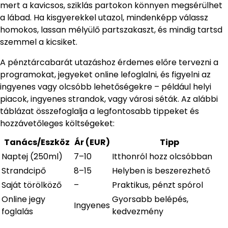
mert a kavicsos, sziklás partokon könnyen megsérülhet
a lábad. Ha kisgyerekkel utazol, mindenképp válassz
homokos, lassan mélyülő partszakaszt, és mindig tartsd
szemmel a kicsiket.
A pénztárcabarát utazáshoz érdemes előre tervezni a
programokat, jegyeket online lefoglalni, és figyelni az
ingyenes vagy olcsóbb lehetőségekre – például helyi
piacok, ingyenes strandok, vagy városi séták. Az alábbi
táblázat összefoglalja a legfontosabb tippeket és
hozzávetőleges költségeket:
Tanács/Eszköz
Ár (EUR)
Tipp
Naptej (250ml)
7–10
Itthonról hozz olcsóbban
Strandcipő
8–15
Helyben is beszerezhető
Saját törölköző
–
Praktikus, pénzt spórol
Online jegy
Gyorsabb belépés,
Ingyenes
foglalás
kedvezmény