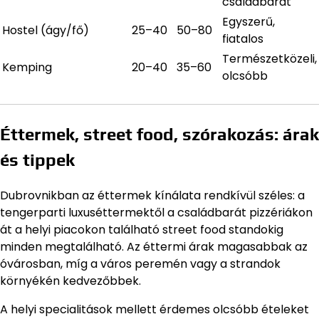
családbarát
Egyszerű,
Hostel (ágy/fő)
25–40
50–80
fiatalos
Természetközeli,
Kemping
20–40
35–60
olcsóbb
Éttermek, street food, szórakozás: árak
és tippek
Dubrovnikban az éttermek kínálata rendkívül széles: a
tengerparti luxuséttermektől a családbarát pizzériákon
át a helyi piacokon található street food standokig
minden megtalálható. Az éttermi árak magasabbak az
óvárosban, míg a város peremén vagy a strandok
környékén kedvezőbbek.
A helyi specialitások mellett érdemes olcsóbb ételeket