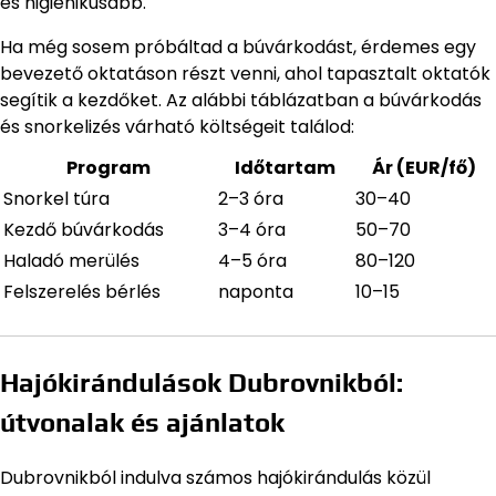
és higiénikusabb.
Ha még sosem próbáltad a búvárkodást, érdemes egy
bevezető oktatáson részt venni, ahol tapasztalt oktatók
segítik a kezdőket. Az alábbi táblázatban a búvárkodás
és snorkelizés várható költségeit találod:
Program
Időtartam
Ár (EUR/fő)
Snorkel túra
2–3 óra
30–40
Kezdő búvárkodás
3–4 óra
50–70
Haladó merülés
4–5 óra
80–120
Felszerelés bérlés
naponta
10–15
Hajókirándulások Dubrovnikból:
útvonalak és ajánlatok
Dubrovnikból indulva számos hajókirándulás közül