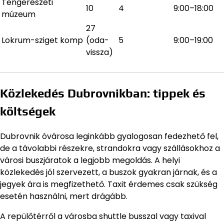
Tengerészeti
10
4
9:00–18:00
múzeum
27
Lokrum-sziget komp
(oda-
5
9:00–19:00
vissza)
Közlekedés Dubrovnikban: tippek és
költségek
Dubrovnik óvárosa leginkább gyalogosan fedezhető fel,
de a távolabbi részekre, strandokra vagy szállásokhoz a
városi buszjáratok a legjobb megoldás. A helyi
közlekedés jól szervezett, a buszok gyakran járnak, és a
jegyek ára is megfizethető. Taxit érdemes csak szükség
esetén használni, mert drágább.
A repülőtérről a városba shuttle busszal vagy taxival