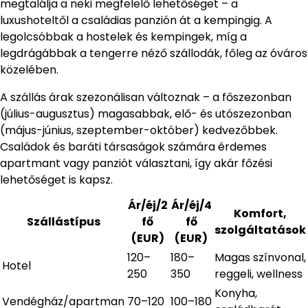
megtalálja a neki megfelelő lehetőséget – a
luxushoteltől a családias panzión át a kempingig. A
legolcsóbbak a hostelek és kempingek, míg a
legdrágábbak a tengerre néző szállodák, főleg az óváros
közelében.
A szállás árak szezonálisan változnak – a főszezonban
(július-augusztus) magasabbak, elő- és utószezonban
(május-június, szeptember-október) kedvezőbbek.
Családok és baráti társaságok számára érdemes
apartmant vagy panziót választani, így akár főzési
lehetőséget is kapsz.
Ár/éj/2
Ár/éj/4
Komfort,
Szállástípus
fő
fő
szolgáltatások
(EUR)
(EUR)
120–
180–
Magas színvonal,
Hotel
250
350
reggeli, wellness
Konyha,
Vendégház/apartman
70–120
100–180