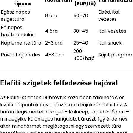
Időtartam
Tartalmazza
típusa
(EUR/fő)
Egész napos
Ebéd, ital,
8 óra
50–70
szigettúra
vezetés
Félnapos
4 óra
30–45
Ital, vezetés
hajókirándulás
Naplemente túra
2–3 óra
25–40
Ital, snack
200–
Privát hajóbérlés
4–8 óra
Saját program
400/hajó
Elafiti-szigetek felfedezése hajóval
Az Elafiti-szigetek Dubrovnik közelében találhatók, és
kiváló célpontok egy egész napos hajókiránduláshoz. A
három legismertebb sziget – Koločep, Lopud és Šipan –
mindegyike különleges hangulatot áraszt, így érdemes
akár mindhármat meglátogatni egy szervezett túra