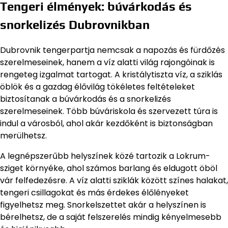
Tengeri élmények: búvárkodás és
snorkelizés Dubrovnikban
Dubrovnik tengerpartja nemcsak a napozás és fürdőzés
szerelmeseinek, hanem a víz alatti világ rajongóinak is
rengeteg izgalmat tartogat. A kristálytiszta víz, a sziklás
öblök és a gazdag élővilág tökéletes feltételeket
biztosítanak a búvárkodás és a snorkelizés
szerelmeseinek. Több búváriskola és szervezett túra is
indul a városból, ahol akár kezdőként is biztonságban
merülhetsz.
A legnépszerűbb helyszínek közé tartozik a Lokrum-
sziget környéke, ahol számos barlang és eldugott öböl
vár felfedezésre. A víz alatti sziklák között színes halakat,
tengeri csillagokat és más érdekes élőlényeket
figyelhetsz meg. Snorkelszettet akár a helyszínen is
bérelhetsz, de a saját felszerelés mindig kényelmesebb