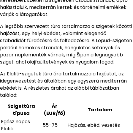
keretében. Ezeken a szigeteken csodás strandok, apró
halászfaluik, mediterrán kertek és történelmi emlékek
várják a látogatókat.
A legtöbb szervezett túra tartalmazza a szigetek közötti
hajózást, egy helyi ebédet, valamint elegendő
szabadidőt fürdőzésre és felfedezésre. A Lopud-szigeten
például homokos strandok, hangulatos sétányok és
pazar naplementék várnak, míg Šipan a legnagyobb
sziget, ahol olajfaültetvények és nyugalom fogad.
Az Elafiti-szigetek túra ára tartalmazza a hajóutat, az
idegenvezetést és általában egy egyszerű mediterrán
ebédet is. A részletes árakat az alábbi táblázatban
találod:
Szigettúra
Ár
Tartalom
típusa
(EUR/fő)
Egész napos
55–75
Hajózás, ebéd, vezetés
Elafiti