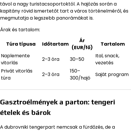
távol a nagy turistacsoportoktól. A hajózás során a
kapitány rövid ismertetőt tart a város történelméről, és
megmutatja a legszebb panorámákat is.
Árak és tartalom:
Ár
Túra típusa
Időtartam
Tartalom
(EUR/fő)
Naplemente
Ital, snack,
2–3 óra
30–50
vitorlás
vezetés
Privát vitorlás
150–
2–3 óra
Saját program
túra
300/hajó
Gasztroélmények a parton: tengeri
ételek és bárok
A dubrovniki tengerpart nemcsak a fürdőzés, de a