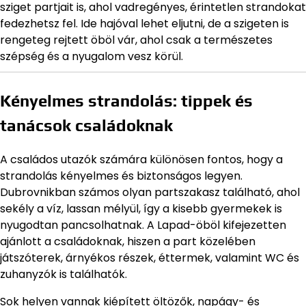
sziget partjait is, ahol vadregényes, érintetlen strandokat
fedezhetsz fel. Ide hajóval lehet eljutni, de a szigeten is
rengeteg rejtett öböl vár, ahol csak a természetes
szépség és a nyugalom vesz körül.
Kényelmes strandolás: tippek és
tanácsok családoknak
A családos utazók számára különösen fontos, hogy a
strandolás kényelmes és biztonságos legyen.
Dubrovnikban számos olyan partszakasz található, ahol
sekély a víz, lassan mélyül, így a kisebb gyermekek is
nyugodtan pancsolhatnak. A Lapad-öböl kifejezetten
ajánlott a családoknak, hiszen a part közelében
játszóterek, árnyékos részek, éttermek, valamint WC és
zuhanyzók is találhatók.
Sok helyen vannak kiépített öltözők, napágy- és