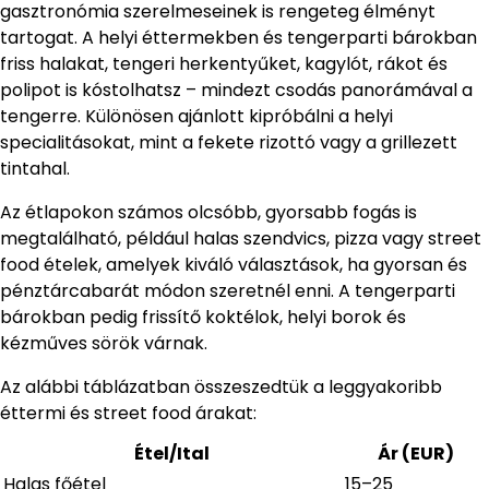
gasztronómia szerelmeseinek is rengeteg élményt
tartogat. A helyi éttermekben és tengerparti bárokban
friss halakat, tengeri herkentyűket, kagylót, rákot és
polipot is kóstolhatsz – mindezt csodás panorámával a
tengerre. Különösen ajánlott kipróbálni a helyi
specialitásokat, mint a fekete rizottó vagy a grillezett
tintahal.
Az étlapokon számos olcsóbb, gyorsabb fogás is
megtalálható, például halas szendvics, pizza vagy street
food ételek, amelyek kiváló választások, ha gyorsan és
pénztárcabarát módon szeretnél enni. A tengerparti
bárokban pedig frissítő koktélok, helyi borok és
kézműves sörök várnak.
Az alábbi táblázatban összeszedtük a leggyakoribb
éttermi és street food árakat:
Étel/Ital
Ár (EUR)
Halas főétel
15–25