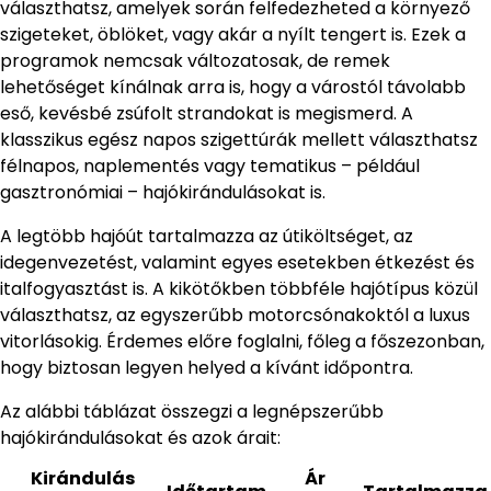
választhatsz, amelyek során felfedezheted a környező
szigeteket, öblöket, vagy akár a nyílt tengert is. Ezek a
programok nemcsak változatosak, de remek
lehetőséget kínálnak arra is, hogy a várostól távolabb
eső, kevésbé zsúfolt strandokat is megismerd. A
klasszikus egész napos szigettúrák mellett választhatsz
félnapos, naplementés vagy tematikus – például
gasztronómiai – hajókirándulásokat is.
A legtöbb hajóút tartalmazza az útiköltséget, az
idegenvezetést, valamint egyes esetekben étkezést és
italfogyasztást is. A kikötőkben többféle hajótípus közül
választhatsz, az egyszerűbb motorcsónakoktól a luxus
vitorlásokig. Érdemes előre foglalni, főleg a főszezonban,
hogy biztosan legyen helyed a kívánt időpontra.
Az alábbi táblázat összegzi a legnépszerűbb
hajókirándulásokat és azok árait:
Kirándulás
Ár