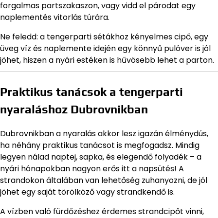
forgalmas partszakaszon, vagy vidd el párodat egy
naplementés vitorlás túrára.
Ne feledd: a tengerparti sétákhoz kényelmes cipő, egy
üveg víz és naplemente idején egy könnyű pulóver is jól
jöhet, hiszen a nyári estéken is hűvösebb lehet a parton.
Praktikus tanácsok a tengerparti
nyaraláshoz Dubrovnikban
Dubrovnikban a nyaralás akkor lesz igazán élménydús,
ha néhány praktikus tanácsot is megfogadsz. Mindig
legyen nálad naptej, sapka, és elegendő folyadék – a
nyári hónapokban nagyon erős itt a napsütés! A
strandokon általában van lehetőség zuhanyozni, de jól
jöhet egy saját törölköző vagy strandkendő is.
A vízben való fürdőzéshez érdemes strandcipőt vinni,