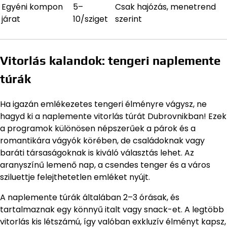
Egyéni kompon
5–
Csak hajózás, menetrend
járat
10/sziget
szerint
Vitorlás kalandok: tengeri naplemente
túrák
Ha igazán emlékezetes tengeri élményre vágysz, ne
hagyd ki a naplemente vitorlás túrát Dubrovnikban! Ezek
a programok különösen népszerűek a párok és a
romantikára vágyók körében, de családoknak vagy
baráti társaságoknak is kiváló választás lehet. Az
aranyszínű lemenő nap, a csendes tenger és a város
sziluettje felejthetetlen emléket nyújt.
A naplemente túrák általában 2–3 órásak, és
tartalmaznak egy könnyű italt vagy snack-et. A legtöbb
vitorlás kis létszámú, így valóban exkluzív élményt kapsz,