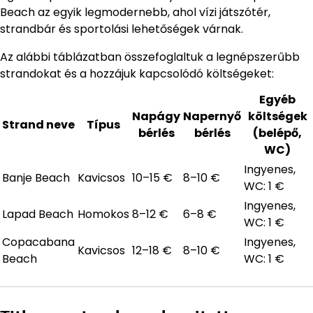
Beach az egyik legmodernebb, ahol vízi játszótér,
strandbár és sportolási lehetőségek várnak.
Az alábbi táblázatban összefoglaltuk a legnépszerűbb
strandokat és a hozzájuk kapcsolódó költségeket:
Egyéb
Napágy
Napernyő
költségek
Strand neve
Típus
bérlés
bérlés
(belépő,
WC)
Ingyenes,
Banje Beach
Kavicsos
10–15 €
8–10 €
WC: 1 €
Ingyenes,
Lapad Beach
Homokos
8–12 €
6–8 €
WC: 1 €
Copacabana
Ingyenes,
Kavicsos
12–18 €
8–10 €
Beach
WC: 1 €