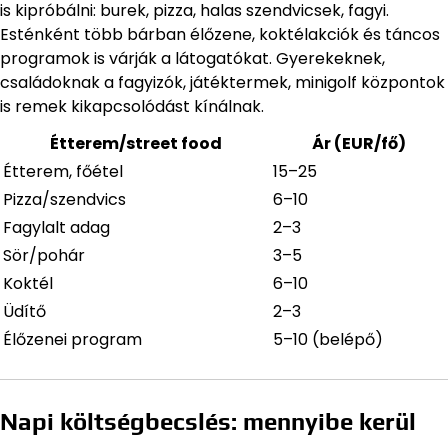
is kipróbálni: burek, pizza, halas szendvicsek, fagyi.
Esténként több bárban élőzene, koktélakciók és táncos
programok is várják a látogatókat. Gyerekeknek,
családoknak a fagyizók, játéktermek, minigolf központok
is remek kikapcsolódást kínálnak.
Étterem/street food
Ár (EUR/fő)
Étterem, főétel
15–25
Pizza/szendvics
6–10
Fagylalt adag
2–3
Sör/pohár
3–5
Koktél
6–10
Üdítő
2–3
Élőzenei program
5–10 (belépő)
Napi költségbecslés: mennyibe kerül