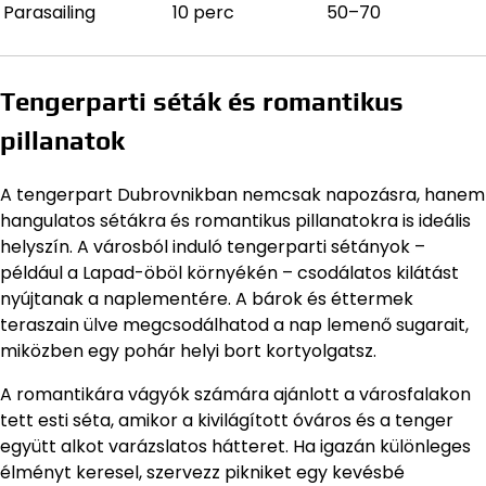
Parasailing
10 perc
50–70
Tengerparti séták és romantikus
pillanatok
A tengerpart Dubrovnikban nemcsak napozásra, hanem
hangulatos sétákra és romantikus pillanatokra is ideális
helyszín. A városból induló tengerparti sétányok –
például a Lapad-öböl környékén – csodálatos kilátást
nyújtanak a naplementére. A bárok és éttermek
teraszain ülve megcsodálhatod a nap lemenő sugarait,
miközben egy pohár helyi bort kortyolgatsz.
A romantikára vágyók számára ajánlott a városfalakon
tett esti séta, amikor a kivilágított óváros és a tenger
együtt alkot varázslatos hátteret. Ha igazán különleges
élményt keresel, szervezz pikniket egy kevésbé