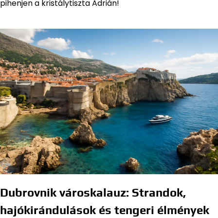
pihenjen a kristálytiszta Adrián!
Dubrovnik városkalauz: Strandok,
hajókirándulások és tengeri élmények