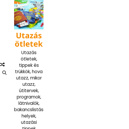
Skip
to
content
Utazás
ötletek
Utazás
ötletek,
tippek és
trükkök, hova
utazz, mikor
utazz,
útitervek,
programok,
látnivalók,
bakancslistás
helyek,
utazási
tippek