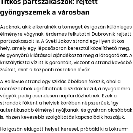
Titkos partszakaszok: rejtett
gyöngyszemek a városban
Azoknak, akik elkerülnék a tömeget és igazán különleges
élményre vágynak, érdemes felkutatni Dubrovnik rejtett
partszakaszait is. A Sveti Jakov strand egy ilyen titkos
hely, amely egy lépcsősoron keresztül közelíthető meg,
és gyönyörű kilátással ajándékozza meg a látogatókat. A
kristálytiszta víz itt is garantált, viszont a strand kevésbé
zsúfolt, mint a központi részeken lévők.
A Bellevue strand egy sziklás öbölben fekszik, ahol a
merészebbek ugrálhatnak a sziklák közül, a nyugalomra
vágyók pedig csendesen napfürdőzhetnek. Ezek a
strandok főként a helyiek körében népszerűek, így
autentikusabb élményt nyújtanak, és gyakran olcsóbbak
is, hiszen kevesebb szolgáltatás kapcsolódik hozzájuk.
Ha igazán eldugott helyet keresel, próbáld ki a Lokrum-