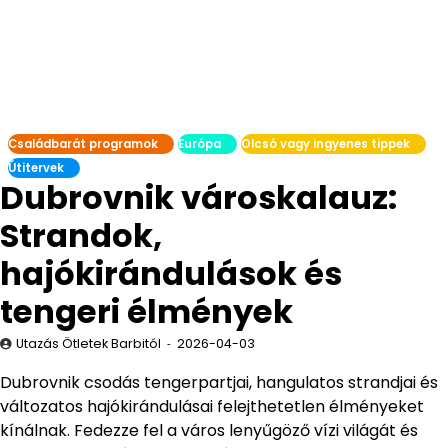
Családbarát programok
Európa
Olcsó vagy ingyenes tippek
Útitervek
Dubrovnik városkalauz:
Strandok,
hajókirándulások és
tengeri élmények
Utazás Ötletek Barbitól
2026-04-03
Dubrovnik csodás tengerpartjai, hangulatos strandjai és
változatos hajókirándulásai felejthetetlen élményeket
kínálnak. Fedezze fel a város lenyűgöző vízi világát és