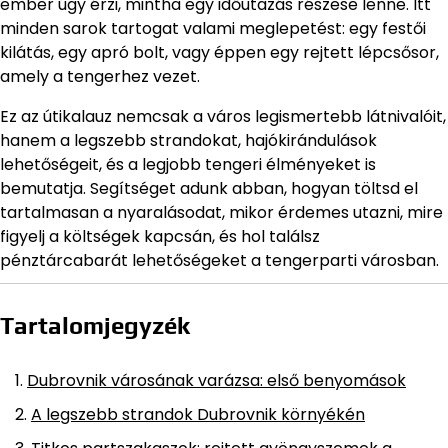
ember úgy érzi, mintha egy időutazás részese lenne. Itt
minden sarok tartogat valami meglepetést: egy festői
kilátás, egy apró bolt, vagy éppen egy rejtett lépcsősor,
amely a tengerhez vezet.
Ez az útikalauz nemcsak a város legismertebb látnivalóit,
hanem a legszebb strandokat, hajókirándulások
lehetőségeit, és a legjobb tengeri élményeket is
bemutatja. Segítséget adunk abban, hogyan töltsd el
tartalmasan a nyaralásodat, mikor érdemes utazni, mire
figyelj a költségek kapcsán, és hol találsz
pénztárcabarát lehetőségeket a tengerparti városban.
Tartalomjegyzék
Dubrovnik városának varázsa: első benyomások
A legszebb strandok Dubrovnik környékén