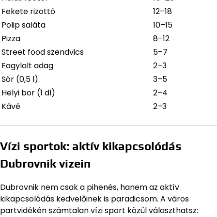
Fekete rizottó
12–18
Polip saláta
10–15
Pizza
8–12
Street food szendvics
5–7
Fagylalt adag
2–3
Sör (0,5 l)
3–5
Helyi bor (1 dl)
2–4
Kávé
2–3
Vízi sportok: aktív kikapcsolódás
Dubrovnik vizein
Dubrovnik nem csak a pihenés, hanem az aktív
kikapcsolódás kedvelőinek is paradicsom. A város
partvidékén számtalan vízi sport közül választhatsz: