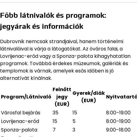
Főbb látnivalók és programok:
jegyárak és információk
Dubrovnik nemcsak strandjaival, hanem történelmi
látnivalóival is várja a látogatókat. Az óváros falai, a
Lovrijenac-erőd vagy a Sponza-palota kihagyhatatlan
programok. Továbbá érdekes múzeumok, galériák és
templomok is várnak, amelyek esős időben is jó
alternatívát kínálnak.
Felnőtt
Gyerek/diák
Program/Látnivaló
jegy
Nyitvatart
(EUR)
(EUR)
Városfal bejárás
35
15
8:00–19:00
Lovrijenac-erőd
15
5
8:00–19:00
Sponza-palota
7
3
9:00–18:00