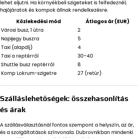
lehet eljutni. Ha környékbeli szigeteket is felfedeznél,
hajójáratok és kompok állnak rendelkezésre.
Közlekedési mód
Átlagos ár (EUR)
Városi busz, 1 útra
2
Napijegy buszra
5
Taxi (alapdíj)
4
Taxi a reptérről
30–40
Shuttle busz reptérről
8
Komp Lokrum-szigetre
27 (retúr)
Szálláslehetőségek: összehasonlítás
és árak
A szállásválasztásnál fontos szempont a helyszín, az ár,
és a szolgáltatások színvonala. Dubrovnikban mindenki