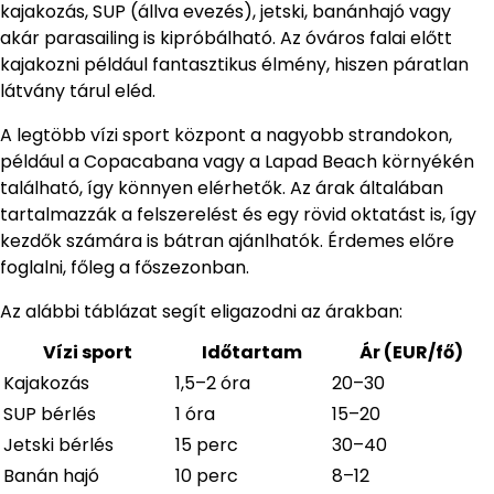
kajakozás, SUP (állva evezés), jetski, banánhajó vagy
akár parasailing is kipróbálható. Az óváros falai előtt
kajakozni például fantasztikus élmény, hiszen páratlan
látvány tárul eléd.
A legtöbb vízi sport központ a nagyobb strandokon,
például a Copacabana vagy a Lapad Beach környékén
található, így könnyen elérhetők. Az árak általában
tartalmazzák a felszerelést és egy rövid oktatást is, így
kezdők számára is bátran ajánlhatók. Érdemes előre
foglalni, főleg a főszezonban.
Az alábbi táblázat segít eligazodni az árakban:
Vízi sport
Időtartam
Ár (EUR/fő)
Kajakozás
1,5–2 óra
20–30
SUP bérlés
1 óra
15–20
Jetski bérlés
15 perc
30–40
Banán hajó
10 perc
8–12