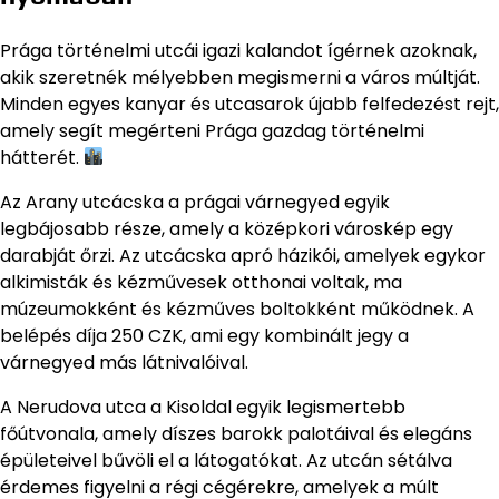
Prága történelmi utcái igazi kalandot ígérnek azoknak,
akik szeretnék mélyebben megismerni a város múltját.
Minden egyes kanyar és utcasarok újabb felfedezést rejt,
amely segít megérteni Prága gazdag történelmi
hátterét.
Az Arany utcácska a prágai várnegyed egyik
legbájosabb része, amely a középkori városkép egy
darabját őrzi. Az utcácska apró házikói, amelyek egykor
alkimisták és kézművesek otthonai voltak, ma
múzeumokként és kézműves boltokként működnek. A
belépés díja 250 CZK, ami egy kombinált jegy a
várnegyed más látnivalóival.
A Nerudova utca a Kisoldal egyik legismertebb
főútvonala, amely díszes barokk palotáival és elegáns
épületeivel bűvöli el a látogatókat. Az utcán sétálva
érdemes figyelni a régi cégérekre, amelyek a múlt