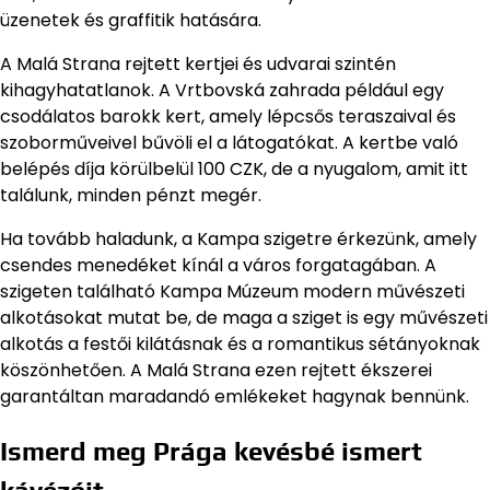
üzenetek és graffitik hatására.
A Malá Strana rejtett kertjei és udvarai szintén
kihagyhatatlanok. A Vrtbovská zahrada például egy
csodálatos barokk kert, amely lépcsős teraszaival és
szoborműveivel bűvöli el a látogatókat. A kertbe való
belépés díja körülbelül 100 CZK, de a nyugalom, amit itt
találunk, minden pénzt megér.
Ha tovább haladunk, a Kampa szigetre érkezünk, amely
csendes menedéket kínál a város forgatagában. A
szigeten található Kampa Múzeum modern művészeti
alkotásokat mutat be, de maga a sziget is egy művészeti
alkotás a festői kilátásnak és a romantikus sétányoknak
köszönhetően. A Malá Strana ezen rejtett ékszerei
garantáltan maradandó emlékeket hagynak bennünk.
Ismerd meg Prága kevésbé ismert