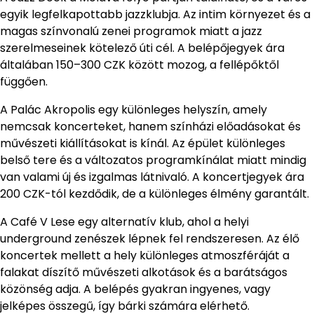
egyik legfelkapottabb jazzklubja. Az intim környezet és a
magas színvonalú zenei programok miatt a jazz
szerelmeseinek kötelező úti cél. A belépőjegyek ára
általában 150–300 CZK között mozog, a fellépőktől
függően.
A Palác Akropolis egy különleges helyszín, amely
nemcsak koncerteket, hanem színházi előadásokat és
művészeti kiállításokat is kínál. Az épület különleges
belső tere és a változatos programkínálat miatt mindig
van valami új és izgalmas látnivaló. A koncertjegyek ára
200 CZK-tól kezdődik, de a különleges élmény garantált.
A Café V Lese egy alternatív klub, ahol a helyi
underground zenészek lépnek fel rendszeresen. Az élő
koncertek mellett a hely különleges atmoszféráját a
falakat díszítő művészeti alkotások és a barátságos
közönség adja. A belépés gyakran ingyenes, vagy
jelképes összegű, így bárki számára elérhető.