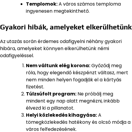
Templomok:
A város számos temploma
ingyenesen megtekinthető.
Gyakori hibák, amelyeket elkerülhetünk
Az utazás során érdemes odafigyelni néhány gyakori
hibára, amelyeket könnyen elkerülhetünk némi
odafigyeléssel.
Nem váltunk elég korona:
Győződj meg
róla, hogy elegendő készpénzt váltasz, mert
nem minden helyen fogadják el a kártyás
fizetést.
Túlzsúfolt program:
Ne próbálj meg
mindent egy nap alatt megnézni, inkább
élvezd ki a pillanatot.
Helyi közlekedés kihagyása:
A
tömegközlekedés hatékony és olcsó módja a
város felfedezésének.