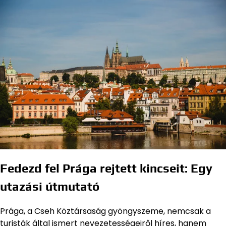
Fedezd fel Prága rejtett kincseit: Egy
utazási útmutató
Prága, a Cseh Köztársaság gyöngyszeme, nemcsak a
turisták által ismert nevezetességeiről híres, hanem