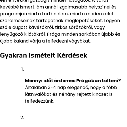
élményekkel gazdagít minden látogatót. A város
kevésbé ismert, ám annál izgalmasabb helyszínei és
programjai mind a történelem, mind a modern élet
szerelmeseinek tartogatnak meglepetéseket. Legyen
szó eldugott kávézókról, titkos sörözőkről, vagy
lenyűgöző kilátókról, Prága minden sarkában újabb és
újabb kaland várja a felfedezni vágyókat.
Gyakran Ismételt Kérdések
Mennyi időt érdemes Prágában tölteni?
Általában 3-4 nap elegendő, hogy a főbb
látnivalókat és néhány rejtett kincset is
felfedezzünk.