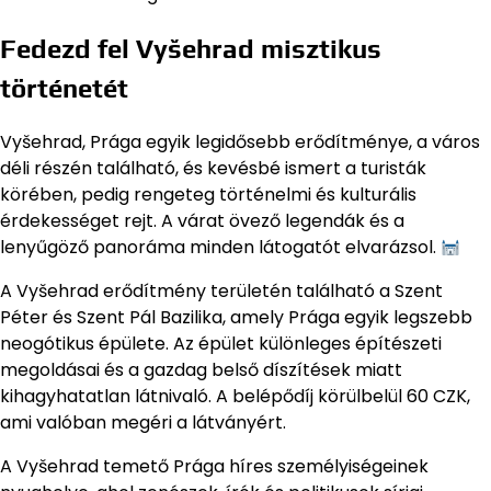
Fedezd fel Vyšehrad misztikus
történetét
Vyšehrad, Prága egyik legidősebb erődítménye, a város
déli részén található, és kevésbé ismert a turisták
körében, pedig rengeteg történelmi és kulturális
érdekességet rejt. A várat övező legendák és a
lenyűgöző panoráma minden látogatót elvarázsol.
A Vyšehrad erődítmény területén található a Szent
Péter és Szent Pál Bazilika, amely Prága egyik legszebb
neogótikus épülete. Az épület különleges építészeti
megoldásai és a gazdag belső díszítések miatt
kihagyhatatlan látnivaló. A belépődíj körülbelül 60 CZK,
ami valóban megéri a látványért.
A Vyšehrad temető Prága híres személyiségeinek