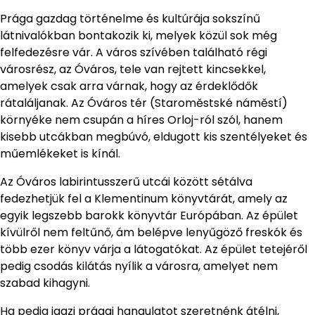
Prága gazdag történelme és kultúrája sokszínű
látnivalókban bontakozik ki, melyek közül sok még
felfedezésre vár. A város szívében található régi
városrész, az Óváros, tele van rejtett kincsekkel,
amelyek csak arra várnak, hogy az érdeklődők
rátaláljanak. Az Óváros tér (Staroměstské náměstí)
környéke nem csupán a híres Orloj-ról szól, hanem
kisebb utcákban megbúvó, eldugott kis szentélyeket és
műemlékeket is kínál.
Az Óváros labirintusszerű utcái között sétálva
fedezhetjük fel a Klementinum könyvtárát, amely az
egyik legszebb barokk könyvtár Európában. Az épület
kívülről nem feltűnő, ám belépve lenyűgöző freskók és
több ezer könyv várja a látogatókat. Az épület tetejéről
pedig csodás kilátás nyílik a városra, amelyet nem
szabad kihagyni.
Ha pedig igazi prágai hangulatot szeretnénk átélni,