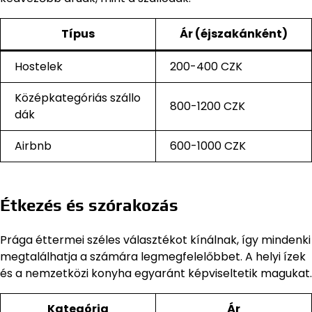
Típus
Ár (éjszakánként)
Hostelek
200-400 CZK
Középkategóriás szállo
800-1200 CZK
dák
Airbnb
600-1000 CZK
Étkezés és szórakozás
Prága éttermei széles választékot kínálnak, így mindenki
megtalálhatja a számára legmegfelelőbbet. A helyi ízek
és a nemzetközi konyha egyaránt képviseltetik magukat.
Kategória
Ár