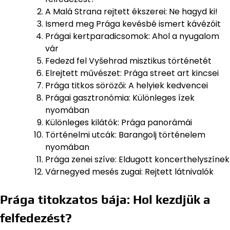
A Malá Strana rejtett ékszerei: Ne hagyd ki!
Ismerd meg Prága kevésbé ismert kávézóit
Prágai kertparadicsomok: Ahol a nyugalom
vár
Fedezd fel Vyšehrad misztikus történetét
Elrejtett művészet: Prága street art kincsei
Prága titkos sörözői: A helyiek kedvencei
Prágai gasztronómia: Különleges ízek
nyomában
Különleges kilátók: Prága panorámái
Történelmi utcák: Barangolj történelem
nyomában
Prága zenei szíve: Eldugott koncerthelyszínek
Várnegyed mesés zugai: Rejtett látnivalók
Prága titokzatos bája: Hol kezdjük a
felfedezést?