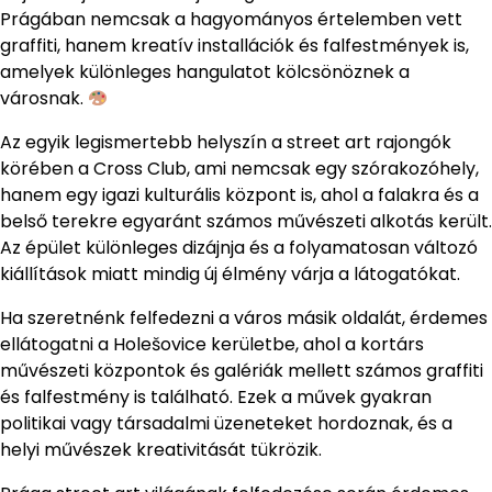
Prágában nemcsak a hagyományos értelemben vett
graffiti, hanem kreatív installációk és falfestmények is,
amelyek különleges hangulatot kölcsönöznek a
városnak.
Az egyik legismertebb helyszín a street art rajongók
körében a Cross Club, ami nemcsak egy szórakozóhely,
hanem egy igazi kulturális központ is, ahol a falakra és a
belső terekre egyaránt számos művészeti alkotás került.
Az épület különleges dizájnja és a folyamatosan változó
kiállítások miatt mindig új élmény várja a látogatókat.
Ha szeretnénk felfedezni a város másik oldalát, érdemes
ellátogatni a Holešovice kerületbe, ahol a kortárs
művészeti központok és galériák mellett számos graffiti
és falfestmény is található. Ezek a művek gyakran
politikai vagy társadalmi üzeneteket hordoznak, és a
helyi művészek kreativitását tükrözik.