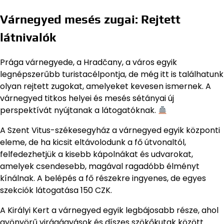
Várnegyed mesés zugai: Rejtett
látnivalók
Prága várnegyede, a Hradčany, a város egyik
legnépszerűbb turistacélpontja, de még itt is találhatunk
olyan rejtett zugokat, amelyeket kevesen ismernek. A
várnegyed titkos helyei és mesés sétányai új
perspektívát nyújtanak a látogatóknak.
A Szent Vitus-székesegyház a várnegyed egyik központi
eleme, de ha kicsit eltávolodunk a fő útvonaltól,
felfedezhetjük a kisebb kápolnákat és udvarokat,
amelyek csendesebb, magával ragadóbb élményt
kínálnak. A belépés a fő részekre ingyenes, de egyes
szekciók látogatása 150 CZK.
A Királyi Kert a várnegyed egyik legbájosabb része, ahol
gyönyörű virágágyások és díszes szökőkutak között