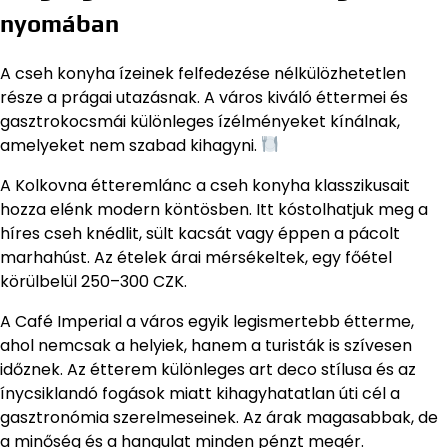
nyomában
A cseh konyha ízeinek felfedezése nélkülözhetetlen
része a prágai utazásnak. A város kiváló éttermei és
gasztrokocsmái különleges ízélményeket kínálnak,
amelyeket nem szabad kihagyni.
A Kolkovna étteremlánc a cseh konyha klasszikusait
hozza elénk modern köntösben. Itt kóstolhatjuk meg a
híres cseh knédlit, sült kacsát vagy éppen a pácolt
marhahúst. Az ételek árai mérsékeltek, egy főétel
körülbelül 250–300 CZK.
A Café Imperial a város egyik legismertebb étterme,
ahol nemcsak a helyiek, hanem a turisták is szívesen
időznek. Az étterem különleges art deco stílusa és az
ínycsiklandó fogások miatt kihagyhatatlan úti cél a
gasztronómia szerelmeseinek. Az árak magasabbak, de
a minőség és a hangulat minden pénzt megér.