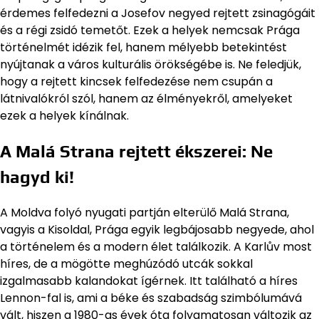
érdemes felfedezni a Josefov negyed rejtett zsinagógáit
és a régi zsidó temetőt. Ezek a helyek nemcsak Prága
történelmét idézik fel, hanem mélyebb betekintést
nyújtanak a város kulturális örökségébe is. Ne feledjük,
hogy a rejtett kincsek felfedezése nem csupán a
látnivalókról szól, hanem az élményekről, amelyeket
ezek a helyek kínálnak.
A Malá Strana rejtett ékszerei: Ne
hagyd ki!
A Moldva folyó nyugati partján elterülő Malá Strana,
vagyis a Kisoldal, Prága egyik legbájosabb negyede, ahol
a történelem és a modern élet találkozik. A Karlův most
híres, de a mögötte meghúzódó utcák sokkal
izgalmasabb kalandokat ígérnek. Itt található a híres
Lennon-fal is, ami a béke és szabadság szimbólumává
vált, hiszen a 1980-as évek óta folyamatosan változik az