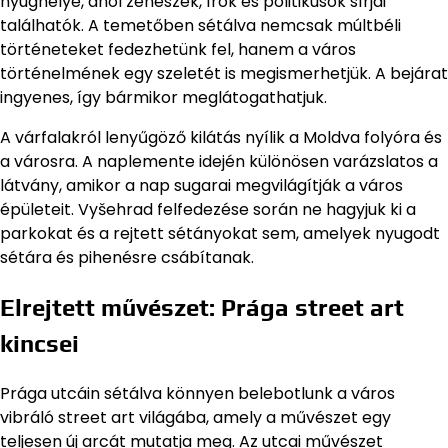
nyughelye, ahol zenészek, írók és politikusok sírjai
találhatók. A temetőben sétálva nemcsak múltbéli
történeteket fedezhetünk fel, hanem a város
történelmének egy szeletét is megismerhetjük. A bejárat
ingyenes, így bármikor meglátogathatjuk.
A várfalakról lenyűgöző kilátás nyílik a Moldva folyóra és
a városra. A naplemente idején különösen varázslatos a
látvány, amikor a nap sugarai megvilágítják a város
épületeit. Vyšehrad felfedezése során ne hagyjuk ki a
parkokat és a rejtett sétányokat sem, amelyek nyugodt
sétára és pihenésre csábítanak.
Elrejtett művészet: Prága street art
kincsei
Prága utcáin sétálva könnyen belebotlunk a város
vibráló street art világába, amely a művészet egy
teljesen új arcát mutatja meg. Az utcai művészet