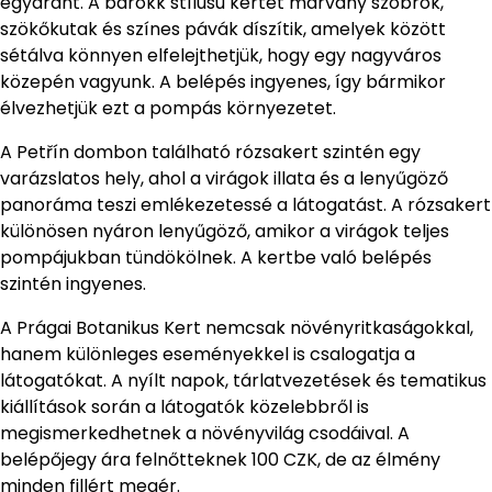
egyaránt. A barokk stílusú kertet márvány szobrok,
szökőkutak és színes pávák díszítik, amelyek között
sétálva könnyen elfelejthetjük, hogy egy nagyváros
közepén vagyunk. A belépés ingyenes, így bármikor
élvezhetjük ezt a pompás környezetet.
A Petřín dombon található rózsakert szintén egy
varázslatos hely, ahol a virágok illata és a lenyűgöző
panoráma teszi emlékezetessé a látogatást. A rózsakert
különösen nyáron lenyűgöző, amikor a virágok teljes
pompájukban tündökölnek. A kertbe való belépés
szintén ingyenes.
A Prágai Botanikus Kert nemcsak növényritkaságokkal,
hanem különleges eseményekkel is csalogatja a
látogatókat. A nyílt napok, tárlatvezetések és tematikus
kiállítások során a látogatók közelebbről is
megismerkedhetnek a növényvilág csodáival. A
belépőjegy ára felnőtteknek 100 CZK, de az élmény
minden fillért megér.