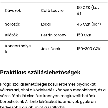
60 CZK (káv
Kávézók
Café Louvre
é)
Sörözők
Lokál
45 CZK (sör)
Kilátók
Petřín torony
150 CZK
Koncerthelye
Jazz Dock
150-300 CZK
k
Praktikus szálláslehetőségek
Prága szálláslehetőségei közül érdemes olyanokat
választani, ahol a közlekedés könnyen megoldható, és a
város főbb látnivalói is könnyen megközelíthetőek.
Kereshetünk Airbnb lakásokat is, amelyek gyakran
kedvezőbb árúak, mint a szállodák.