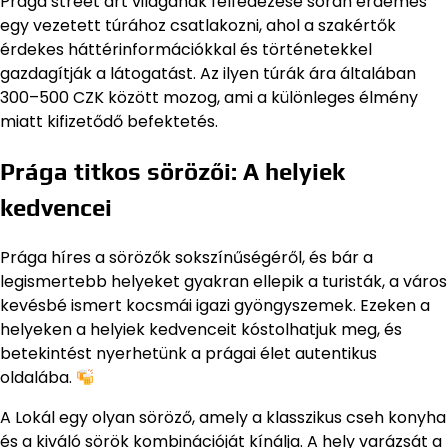
Prága street art világának felfedezése során érdemes
egy vezetett túrához csatlakozni, ahol a szakértők
érdekes háttérinformációkkal és történetekkel
gazdagítják a látogatást. Az ilyen túrák ára általában
300–500 CZK között mozog, ami a különleges élmény
miatt kifizetődő befektetés.
Prága titkos sörözői: A helyiek
kedvencei
Prága híres a sörözők sokszínűségéről, és bár a
legismertebb helyeket gyakran ellepik a turisták, a város
kevésbé ismert kocsmái igazi gyöngyszemek. Ezeken a
helyeken a helyiek kedvenceit kóstolhatjuk meg, és
betekintést nyerhetünk a prágai élet autentikus
oldalába.
A Lokál egy olyan söröző, amely a klasszikus cseh konyha
és a kiváló sörök kombinációját kínálja. A hely varázsát a