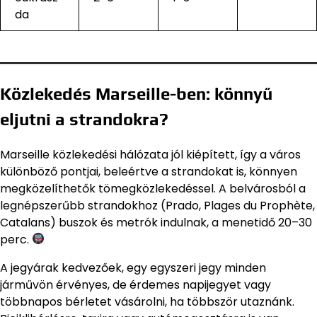
da
Közlekedés Marseille-ben: könnyű
eljutni a strandokra?
Marseille közlekedési hálózata jól kiépített, így a város
különböző pontjai, beleértve a strandokat is, könnyen
megközelíthetők tömegközlekedéssel. A belvárosból a
legnépszerűbb strandokhoz (Prado, Plages du Prophète,
Catalans) buszok és metrók indulnak, a menetidő 20–30
perc.
A jegyárak kedvezőek, egy egyszeri jegy minden
járművön érvényes, de érdemes napijegyet vagy
többnapos bérletet vásárolni, ha többször utaznánk.