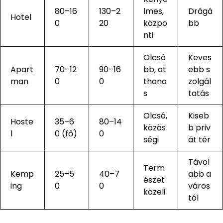
80–16
130–2
lmes,
Drágá
Hotel
0
20
közpo
bb
nti
Olcsó
Keves
Apart
70–12
90–16
bb, ot
ebb s
man
0
0
thono
zolgál
s
tatás
Olcsó,
Kiseb
Hoste
35–6
80–14
közös
b priv
l
0 (fő)
0
ségi
át tér
Távol
Term
Kemp
25–5
40–7
abb a
észet
ing
0
0
város
közeli
tól