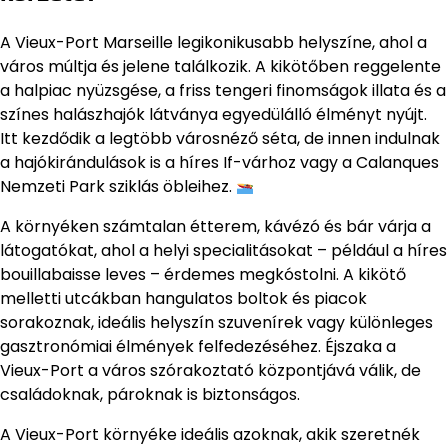
A Vieux-Port Marseille legikonikusabb helyszíne, ahol a
város múltja és jelene találkozik. A kikötőben reggelente
a halpiac nyüzsgése, a friss tengeri finomságok illata és a
színes halászhajók látványa egyedülálló élményt nyújt.
Itt kezdődik a legtöbb városnéző séta, de innen indulnak
a hajókirándulások is a híres If-várhoz vagy a Calanques
Nemzeti Park sziklás öbleihez.
A környéken számtalan étterem, kávézó és bár várja a
látogatókat, ahol a helyi specialitásokat – például a híres
bouillabaisse leves – érdemes megkóstolni. A kikötő
melletti utcákban hangulatos boltok és piacok
sorakoznak, ideális helyszín szuvenírek vagy különleges
gasztronómiai élmények felfedezéséhez. Éjszaka a
Vieux-Port a város szórakoztató központjává válik, de
családoknak, pároknak is biztonságos.
A Vieux-Port környéke ideális azoknak, akik szeretnék