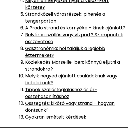
Milyen élményeket nyújt a Vieux-Port
körzete?
Strandközeli városrészek: pihenés a
tengerparton
A Prado strand és környéke – kinek ajánlott?
Belvárosi szállás vagy vízpart? Szempontok
összevetése
Gasztronómia: hol találjuk a legjobb
éttermeket?
Közlekedés Marseille-ben: könnyű eljutni a
strandokra?
Melyik negyed ajánlott családoknak vagy
fiataloknak?
Tippek szállásfoglaláshoz és ár-
összehasonlításhoz
Összegzés: kikötő vagy strand – hogyan
döntsünk?
Gyakran ismételt kérdések