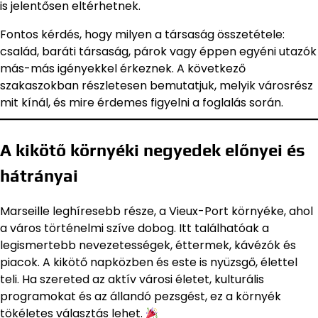
is jelentősen eltérhetnek.
Fontos kérdés, hogy milyen a társaság összetétele:
család, baráti társaság, párok vagy éppen egyéni utazók
más-más igényekkel érkeznek. A következő
szakaszokban részletesen bemutatjuk, melyik városrész
mit kínál, és mire érdemes figyelni a foglalás során.
A kikötő környéki negyedek előnyei és
hátrányai
Marseille leghíresebb része, a Vieux-Port környéke, ahol
a város történelmi szíve dobog. Itt találhatóak a
legismertebb nevezetességek, éttermek, kávézók és
piacok. A kikötő napközben és este is nyüzsgő, élettel
teli. Ha szereted az aktív városi életet, kulturális
programokat és az állandó pezsgést, ez a környék
tökéletes választás lehet.