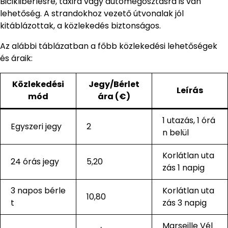
Biciklibérlésre, taxira vagy autómegosztásra is van
lehetőség. A strandokhoz vezető útvonalak jól
kitáblázottak, a közlekedés biztonságos.
Az alábbi táblázatban a főbb közlekedési lehetőségek
és áraik:
Közlekedési
Jegy/Bérlet
Leírás
mód
ára (€)
1 utazás, 1 órá
Egyszeri jegy
2
n belül
Korlátlan uta
24 órás jegy
5,20
zás 1 napig
3 napos bérle
Korlátlan uta
10,80
t
zás 3 napig
Marseille Vél