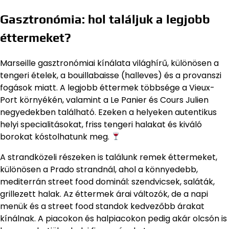
Gasztronómia: hol találjuk a legjobb
éttermeket?
Marseille gasztronómiai kínálata világhírű, különösen a
tengeri ételek, a bouillabaisse (halleves) és a provanszi
fogások miatt. A legjobb éttermek többsége a Vieux-
Port környékén, valamint a Le Panier és Cours Julien
negyedekben található. Ezeken a helyeken autentikus
helyi specialitásokat, friss tengeri halakat és kiváló
borokat kóstolhatunk meg.
A strandközeli részeken is találunk remek éttermeket,
különösen a Prado strandnál, ahol a könnyedebb,
mediterrán street food dominál: szendvicsek, saláták,
grillezett halak. Az éttermek árai változók, de a napi
menük és a street food standok kedvezőbb árakat
kínálnak. A piacokon és halpiacokon pedig akár olcsón is