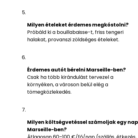
Milyen ételeket érdemes megkóstolni?
Próbáld ki a bouillabaisse-t, friss tengeri
halakat, provanszi zöldséges ételeket.
Érdemes autót bérelni Marseille-ben?
Csak ha több kirándulást tervezel a
környéken, a városon belül elég a
tömegközlekedés.
Milyen költségvetéssel számoljak egy nap
Marseille-ben?
Átlagosan 60–100 €/fő/nap (szállás, étkezés,