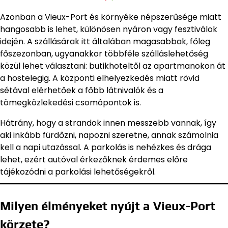
Azonban a Vieux-Port és környéke népszerűsége miatt
hangosabb is lehet, különösen nyáron vagy fesztiválok
idején. A szállásárak itt általában magasabbak, főleg
főszezonban, ugyanakkor többféle szálláslehetőség
közül lehet választani: butikhoteltől az apartmanokon át
a hostelegig. A központi elhelyezkedés miatt rövid
sétával elérhetőek a főbb látnivalók és a
tömegközlekedési csomópontok is.
Hátrány, hogy a strandok innen messzebb vannak, így
aki inkább fürdőzni, napozni szeretne, annak számolnia
kell a napi utazással. A parkolás is nehézkes és drága
lehet, ezért autóval érkezőknek érdemes előre
tájékozódni a parkolási lehetőségekről.
Milyen élményeket nyújt a Vieux-Port
körzete?