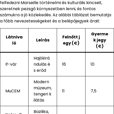
felfedezni Marseille történelmi és kulturális kincseit,
szeretnek pezsgő környezetben lenni, és fontos
számukra a jó közlekedés. Az alábbi táblázat bemutatja
a főbb nevezetességeket és a belépőjegyek árait:
Gyerme
Látniva
Felnőtt j
Leírás
k jegy
ló
egy (€)
(€)
Hajókirá
If-vár
ndulás é
16
10
s erőd
Modern
múzeum,
MuCEM
11
7,5
tengeri k
ilátás
Bazilika,