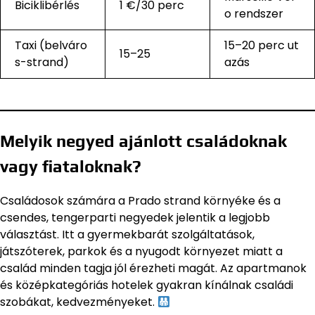
Biciklibérlés
1 €/30 perc
o rendszer
Taxi (belváro
15–20 perc ut
15–25
s-strand)
azás
Melyik negyed ajánlott családoknak
vagy fiataloknak?
Családosok számára a Prado strand környéke és a
csendes, tengerparti negyedek jelentik a legjobb
választást. Itt a gyermekbarát szolgáltatások,
játszóterek, parkok és a nyugodt környezet miatt a
család minden tagja jól érezheti magát. Az apartmanok
és középkategóriás hotelek gyakran kínálnak családi
szobákat, kedvezményeket.