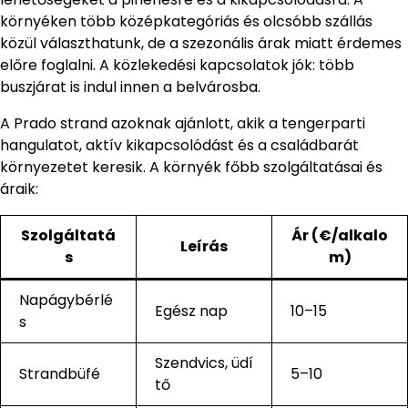
környéken több középkategóriás és olcsóbb szállás
közül választhatunk, de a szezonális árak miatt érdemes
előre foglalni. A közlekedési kapcsolatok jók: több
buszjárat is indul innen a belvárosba.
A Prado strand azoknak ajánlott, akik a tengerparti
hangulatot, aktív kikapcsolódást és a családbarát
környezetet keresik. A környék főbb szolgáltatásai és
áraik:
Szolgáltatá
Ár (€/alkalo
Leírás
s
m)
Napágybérlé
Egész nap
10–15
s
Szendvics, üdí
Strandbüfé
5–10
tő