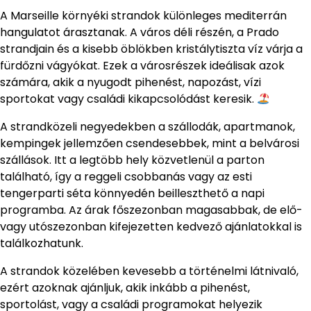
A Marseille környéki strandok különleges mediterrán
hangulatot árasztanak. A város déli részén, a Prado
strandjain és a kisebb öblökben kristálytiszta víz várja a
fürdőzni vágyókat. Ezek a városrészek ideálisak azok
számára, akik a nyugodt pihenést, napozást, vízi
sportokat vagy családi kikapcsolódást keresik.
A strandközeli negyedekben a szállodák, apartmanok,
kempingek jellemzően csendesebbek, mint a belvárosi
szállások. Itt a legtöbb hely közvetlenül a parton
található, így a reggeli csobbanás vagy az esti
tengerparti séta könnyedén beilleszthető a napi
programba. Az árak főszezonban magasabbak, de elő-
vagy utószezonban kifejezetten kedvező ajánlatokkal is
találkozhatunk.
A strandok közelében kevesebb a történelmi látnivaló,
ezért azoknak ajánljuk, akik inkább a pihenést,
sportolást, vagy a családi programokat helyezik