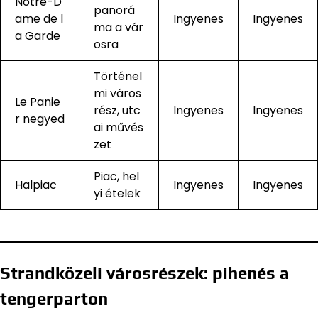
Notre-D
panorá
ame de l
Ingyenes
Ingyenes
ma a vár
a Garde
osra
Történel
mi város
Le Panie
rész, utc
Ingyenes
Ingyenes
r negyed
ai művés
zet
Piac, hel
Halpiac
Ingyenes
Ingyenes
yi ételek
Strandközeli városrészek: pihenés a
tengerparton