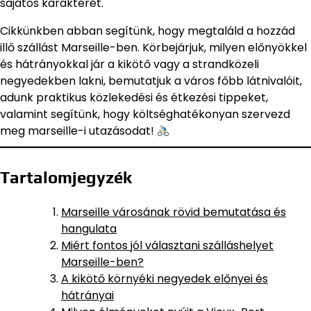
sajátos karakterét.
Cikkünkben abban segítünk, hogy megtaláld a hozzád
illő szállást Marseille-ben. Körbejárjuk, milyen előnyökkel
és hátrányokkal jár a kikötő vagy a strandközeli
negyedekben lakni, bemutatjuk a város főbb látnivalóit,
adunk praktikus közlekedési és étkezési tippeket,
valamint segítünk, hogy költséghatékonyan szervezd
meg marseille-i utazásodat!
Tartalomjegyzék
Marseille városának rövid bemutatása és
hangulata
Miért fontos jól választani szálláshelyet
Marseille-ben?
A kikötő környéki negyedek előnyei és
hátrányai