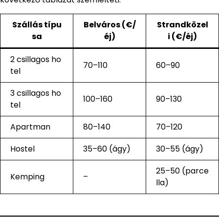
Szállás típu
Belváros (€/
Strandközel
sa
éj)
i (€/éj)
2 csillagos ho
70–110
60–90
tel
3 csillagos ho
100–160
90–130
tel
Apartman
80–140
70–120
Hostel
35–60 (ágy)
30–55 (ágy)
25–50 (parce
Kemping
–
lla)