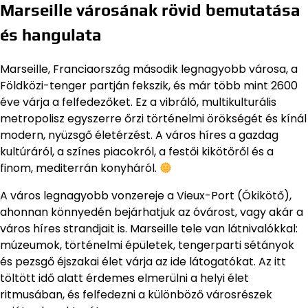
Marseille városának rövid bemutatása
és hangulata
Marseille, Franciaország második legnagyobb városa, a
Földközi-tenger partján fekszik, és már több mint 2600
éve várja a felfedezőket. Ez a vibráló, multikulturális
metropolisz egyszerre őrzi történelmi örökségét és kínál
modern, nyüzsgő életérzést. A város híres a gazdag
kultúráról, a színes piacokról, a festői kikötőről és a
finom, mediterrán konyháról.
A város legnagyobb vonzereje a Vieux-Port (Ókikötő),
ahonnan könnyedén bejárhatjuk az óvárost, vagy akár a
város híres strandjait is. Marseille tele van látnivalókkal:
múzeumok, történelmi épületek, tengerparti sétányok
és pezsgő éjszakai élet várja az ide látogatókat. Az itt
töltött idő alatt érdemes elmerülni a helyi élet
ritmusában, és felfedezni a különböző városrészek