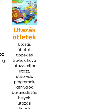
Skip
to
content
Utazás
ötletek
Utazás
ötletek,
tippek és
trükkök, hova
utazz, mikor
utazz,
útitervek,
programok,
látnivalók,
bakancslistás
helyek,
utazási
tippek