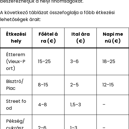
beszerezhetjük a helyi finomságokat.
A következő táblázat összefoglalja a főbb étkezési
lehetőségek árait:
Étkezési
Főétel á
Ital ára
Napi me
hely
ra (€)
(€)
nü (€)
Étterem
(Vieux-P
15–25
3–6
18–25
ort)
Bisztró/
8–15
2–5
12–15
Piac
Street fo
4–8
1,5–3
–
od
Pékség/
cukrász
2–6
1–3
–