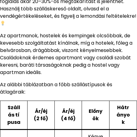
foglalás akár 20–30%-os megtakarítást is jelenthet.
Használj több szálláskereső oldalt, olvasd el a
vendégértékeléseket, és figyelj a lemondási feltételekre!
Az apartmanok, hostelek és kempingek olcsóbbak, de
kevesebb szolgáltatást kínálnak, míg a hotelek, főleg a
belvárosban, drágábbak, viszont kényelmesebbek.
Családoknak érdemes apartmant vagy családi szobát
keresni, baráti társaságoknak pedig a hostel vagy
apartman ideális.
Az alábbi táblázatban a főbb szállástípusok és
átlagáraik:
Száll
Hátr
Ár/éj
Ár/éj
Előny
ás tí
ányo
(2 fő)
(4 fő)
ök
pusa
k
Kénye