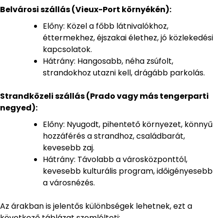
Belvárosi szállás (Vieux-Port környékén):
Előny: Közel a főbb látnivalókhoz,
éttermekhez, éjszakai élethez, jó közlekedési
kapcsolatok.
Hátrány: Hangosabb, néha zsúfolt,
strandokhoz utazni kell, drágább parkolás.
Strandközeli szállás (Prado vagy más tengerparti
negyed):
Előny: Nyugodt, pihentető környezet, könnyű
hozzáférés a strandhoz, családbarát,
kevesebb zaj.
Hátrány: Távolabb a városközponttól,
kevesebb kulturális program, időigényesebb
a városnézés.
Az árakban is jelentős különbségek lehetnek, ezt a
következő táblázat szemlélteti: