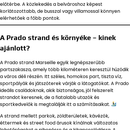
előtérbe. A közlekedés a belvároshoz képest
korlátozottabb, de busszal vagy villamossal könnyen
elérhetőek a főbb pontok.
A Prado strand és környéke – kinek
ajánlott?
A Prado strand Marseille egyik legnépszerűbb
partszakasza, amely több kilométeren keresztül húzódik
a város déli részén. Itt széles, homokos part, tiszta víz,
sportpályák és játszóterek várják a látogatókat. A Prado
ideális családoknak, akik biztonságos, jól felszerelt
strandot keresnek, de a fiatalabb utazók és
sportkedvelők is megtalálják itt a számításaikat.
A strand mellett parkok, zöldterületek, kávézók,
éttermek és street food árusok kínálnak változatos
lehetőségeket a pihenésre és a kikapcsolódásra. A