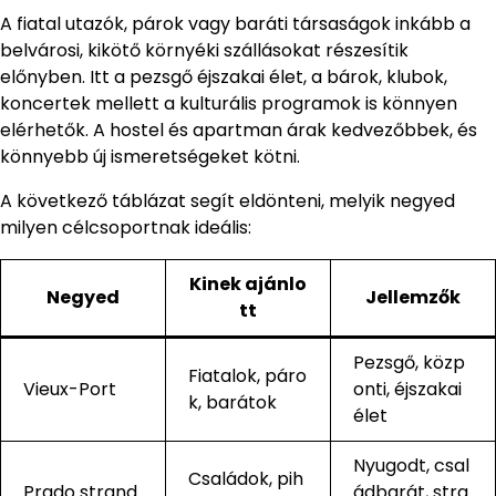
A fiatal utazók, párok vagy baráti társaságok inkább a
belvárosi, kikötő környéki szállásokat részesítik
előnyben. Itt a pezsgő éjszakai élet, a bárok, klubok,
koncertek mellett a kulturális programok is könnyen
elérhetők. A hostel és apartman árak kedvezőbbek, és
könnyebb új ismeretségeket kötni.
A következő táblázat segít eldönteni, melyik negyed
milyen célcsoportnak ideális:
Kinek ajánlo
Negyed
Jellemzők
tt
Pezsgő, közp
Fiatalok, páro
Vieux-Port
onti, éjszakai
k, barátok
élet
Nyugodt, csal
Családok, pih
Prado strand
ádbarát, stra