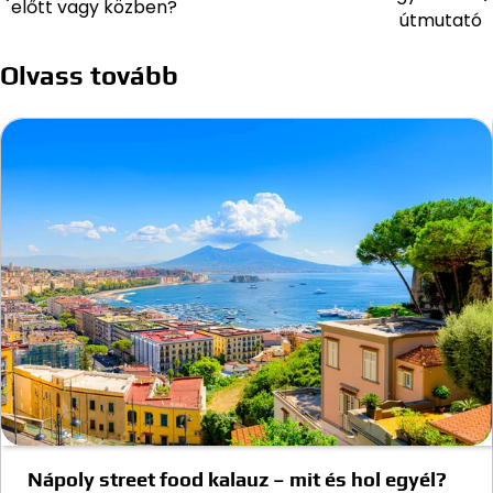
előtt vagy közben?
navigáció
útmutató
Olvass tovább
Nápoly street food kalauz – mit és hol egyél?