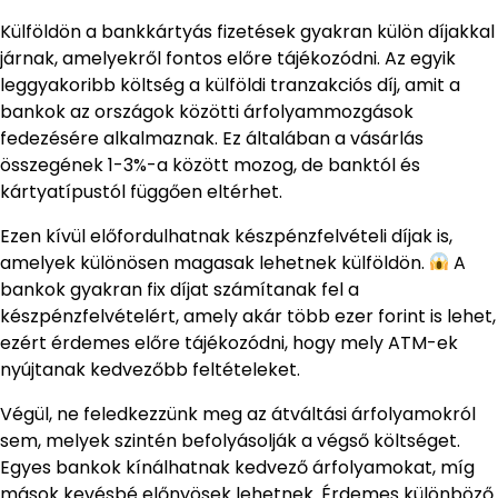
Külföldön a bankkártyás fizetések gyakran külön díjakkal
járnak, amelyekről fontos előre tájékozódni. Az egyik
leggyakoribb költség a külföldi tranzakciós díj, amit a
bankok az országok közötti árfolyammozgások
fedezésére alkalmaznak. Ez általában a vásárlás
összegének 1-3%-a között mozog, de banktól és
kártyatípustól függően eltérhet.
Ezen kívül előfordulhatnak készpénzfelvételi díjak is,
amelyek különösen magasak lehetnek külföldön.
A
bankok gyakran fix díjat számítanak fel a
készpénzfelvételért, amely akár több ezer forint is lehet,
ezért érdemes előre tájékozódni, hogy mely ATM-ek
nyújtanak kedvezőbb feltételeket.
Végül, ne feledkezzünk meg az átváltási árfolyamokról
sem, melyek szintén befolyásolják a végső költséget.
Egyes bankok kínálhatnak kedvező árfolyamokat, míg
mások kevésbé előnyösek lehetnek. Érdemes különböző