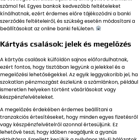
számol fel. Egyes bankok kedvezőbb feltételeket
kínálhatnak, ezért érdemes előre tájékozódni a banki
szerződés feltételeiről, és szükség esetén módosítani a
beállításokat az online banki felületen.
Kártyás csalások: jelek és megelőzés
A kártyás csalások külföldön sajnos előfordulhatnak,
ezért fontos, hogy tisztában legyünk a jelekkel és a
megelőzési lehetőségekkel. Az egyik leggyakoribb jel, ha
szokatlan pénzmozgást észlelünk a számlánkon, például
ismeretlen helyeken történt vásárlásokat vagy
készpénzfelvételeket.
A megelőzés érdekében érdemes beállítani a
tranzakciós értesítéseket, hogy minden egyes fizetésről
vagy készpénzfelvételről azonnal értesüljünk. Ez
lehetővé teszi, hogy időben reagáljunk a gyanús
aktivitásra. Emellett kerüljük a nyilvános Wi-Fi hálózatok