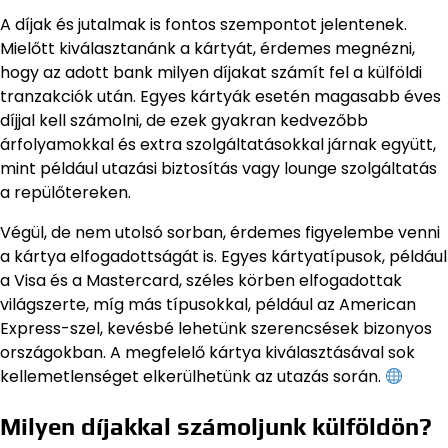
A díjak és jutalmak is fontos szempontot jelentenek.
Mielőtt kiválasztanánk a kártyát, érdemes megnézni,
hogy az adott bank milyen díjakat számít fel a külföldi
tranzakciók után. Egyes kártyák esetén magasabb éves
díjjal kell számolni, de ezek gyakran kedvezőbb
árfolyamokkal és extra szolgáltatásokkal járnak együtt,
mint például utazási biztosítás vagy lounge szolgáltatás
a repülőtereken.
Végül, de nem utolsó sorban, érdemes figyelembe venni
a kártya elfogadottságát is. Egyes kártyatípusok, például
a Visa és a Mastercard, széles körben elfogadottak
világszerte, míg más típusokkal, például az American
Express-szel, kevésbé lehetünk szerencsések bizonyos
országokban. A megfelelő kártya kiválasztásával sok
kellemetlenséget elkerülhetünk az utazás során.
Milyen díjakkal számoljunk külföldön?