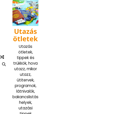
Skip
to
content
Utazás
ötletek
Utazás
ötletek,
tippek és
trükkök, hova
utazz, mikor
utazz,
útitervek,
programok,
látnivalók,
bakancslistás
helyek,
utazási
tippek