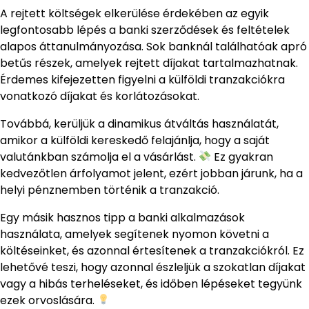
A rejtett költségek elkerülése érdekében az egyik
legfontosabb lépés a banki szerződések és feltételek
alapos áttanulmányozása. Sok banknál találhatóak apró
betűs részek, amelyek rejtett díjakat tartalmazhatnak.
Érdemes kifejezetten figyelni a külföldi tranzakciókra
vonatkozó díjakat és korlátozásokat.
Továbbá, kerüljük a dinamikus átváltás használatát,
amikor a külföldi kereskedő felajánlja, hogy a saját
valutánkban számolja el a vásárlást.
Ez gyakran
kedvezőtlen árfolyamot jelent, ezért jobban járunk, ha a
helyi pénznemben történik a tranzakció.
Egy másik hasznos tipp a banki alkalmazások
használata, amelyek segítenek nyomon követni a
költéseinket, és azonnal értesítenek a tranzakciókról. Ez
lehetővé teszi, hogy azonnal észleljük a szokatlan díjakat
vagy a hibás terheléseket, és időben lépéseket tegyünk
ezek orvoslására.