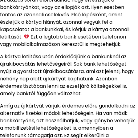
bankkártyánkat, vagy az ellopják azt. Ilyen esetben
fontos az azonnali cselekvés. Első lépésként, amint
észleljük a kártya hiányát, azonnal vegyük fel a
kapcsolatot a bankunkkal, és kérjük a kártya azonnali
letiltását.
Ezt a legtöbb bank esetében telefonon
vagy mobilalkalmazáson keresztül is megtehetjük.
A kártya letiltása után érdeklődjünk a bankunknál az
újrakibocsátás lehetőségeiről. Sok bank lehetőséget
nyújt a gyorsított újrakibocsátásra, ami azt jelenti, hogy
néhány nap alatt új kártyát kaphatunk. Azonban
érdemes tisztában lenni az ezzel járó költségekkel is,
amely banktól függően változhat.
Amíg az új kártyát várjuk, érdemes előre gondolkodni az
alternatív fizetési módok lehetőségein. Ha van másik
bankkártyánk, azt használhatjuk, vagy igénybe vehetjük
a mobilfizetési lehetőségeket is, amennyiben a
telefonunk támogatja azt. Ez segít elkerülni a