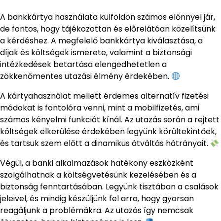
A bankkártya használata külföldön számos előnnyel jár,
de fontos, hogy tájékozottan és előrelátóan közelítsünk
a kérdéshez. A megfelelő bankkártya kiválasztása, a
díjak és költségek ismerete, valamint a biztonsági
intézkedések betartása elengedhetetlen a
zökkenőmentes utazási élmény érdekében.
A kártyahasználat mellett érdemes alternatív fizetési
módokat is fontolóra venni, mint a mobilfizetés, ami
számos kényelmi funkciót kínál. Az utazás során a rejtett
költségek elkerülése érdekében legyünk körültekintőek,
és tartsuk szem előtt a dinamikus átváltás hátrányait.
Végül, a banki alkalmazások hatékony eszközként
szolgálhatnak a költségvetésünk kezelésében és a
biztonság fenntartásában. Legyünk tisztában a csalások
jeleivel, és mindig készüljünk fel arra, hogy gyorsan
reagáljunk a problémákra. Az utazás így nemcsak