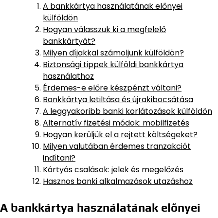
A bankkártya használatának előnyei
külföldön
Hogyan válasszuk ki a megfelelő
bankkártyát?
Milyen díjakkal számoljunk külföldön?
Biztonsági tippek külföldi bankkártya
használathoz
Érdemes-e előre készpénzt váltani?
Bankkártya letiltása és újrakibocsátása
A leggyakoribb banki korlátozások külföldön
Alternatív fizetési módok: mobilfizetés
Hogyan kerüljük el a rejtett költségeket?
Milyen valutában érdemes tranzakciót
indítani?
Kártyás csalások: jelek és megelőzés
Hasznos banki alkalmazások utazáshoz
A bankkártya használatának előnyei