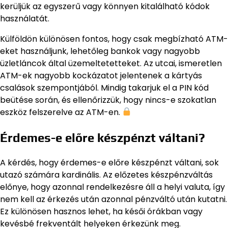
kerüljük az egyszerű vagy könnyen kitalálható kódok
használatát.
Külföldön különösen fontos, hogy csak megbízható ATM-
eket használjunk, lehetőleg bankok vagy nagyobb
üzletláncok által üzemeltetetteket. Az utcai, ismeretlen
ATM-ek nagyobb kockázatot jelentenek a kártyás
csalások szempontjából. Mindig takarjuk el a PIN kód
beütése során, és ellenőrizzük, hogy nincs-e szokatlan
eszköz felszerelve az ATM-en.
Érdemes-e előre készpénzt váltani?
A kérdés, hogy érdemes-e előre készpénzt váltani, sok
utazó számára kardinális. Az előzetes készpénzváltás
előnye, hogy azonnal rendelkezésre áll a helyi valuta, így
nem kell az érkezés után azonnal pénzváltó után kutatni.
Ez különösen hasznos lehet, ha késői órákban vagy
kevésbé frekventált helyeken érkezünk meg.