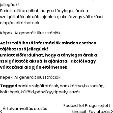
jellegűek!
Emiatt előfordulhat, hogy a tényleges árak a
szolgáltatók aktuális ajánlatai, akciói vagy változásai
alapján eltérhetnek.
Képek: AI generált illusztrációk
Az itt található információk minden esetben
tájékoztató jellegűek!
Emiatt előfordulhat, hogy a tényleges árak a
szolgáltatók aktuális ajánlatai, akciói vagy
változásai alapján eltérhetnek.
Képek: AI generált illusztrációk
Tagged
banki szolgáltatások
,
bankkártya
,
biztonság
,
költségek
,
külföld
,
pénzügy
,
tippek
,
utazás
Fedezd fel Prága rejtett
Bejegyzés
Árfolyamváltás utazás
kincseit: Egy utazási