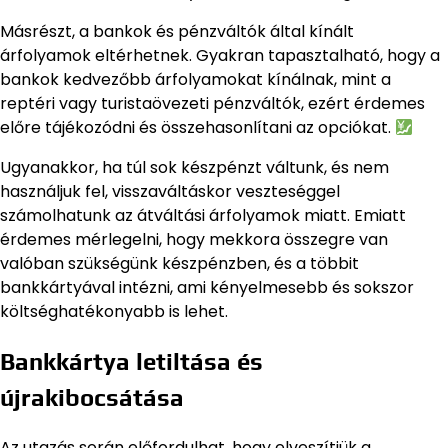
Másrészt, a bankok és pénzváltók által kínált
árfolyamok eltérhetnek. Gyakran tapasztalható, hogy a
bankok kedvezőbb árfolyamokat kínálnak, mint a
reptéri vagy turistaövezeti pénzváltók, ezért érdemes
előre tájékozódni és összehasonlítani az opciókat.
Ugyanakkor, ha túl sok készpénzt váltunk, és nem
használjuk fel, visszaváltáskor veszteséggel
számolhatunk az átváltási árfolyamok miatt. Emiatt
érdemes mérlegelni, hogy mekkora összegre van
valóban szükségünk készpénzben, és a többit
bankkártyával intézni, ami kényelmesebb és sokszor
költséghatékonyabb is lehet.
Bankkártya letiltása és
újrakibocsátása
Az utazás során előfordulhat, hogy elveszítjük a