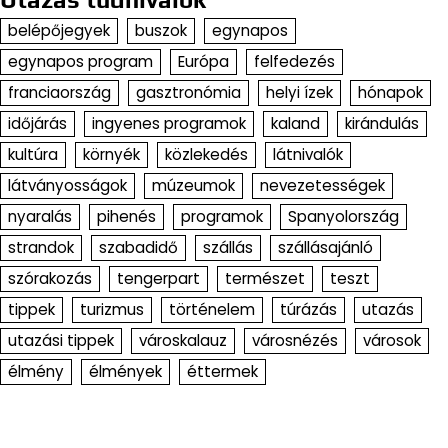
belépőjegyek
buszok
egynapos
egynapos program
Európa
felfedezés
franciaország
gasztronómia
helyi ízek
hónapok
időjárás
ingyenes programok
kaland
kirándulás
kultúra
környék
közlekedés
látnivalók
látványosságok
múzeumok
nevezetességek
nyaralás
pihenés
programok
Spanyolország
strandok
szabadidő
szállás
szállásajánló
szórakozás
tengerpart
természet
teszt
tippek
turizmus
történelem
túrázás
utazás
utazási tippek
városkalauz
városnézés
városok
élmény
élmények
éttermek