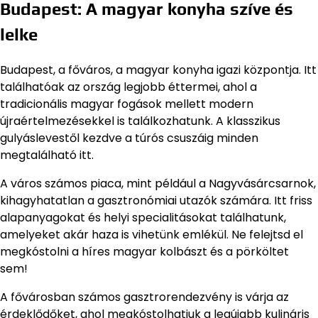
Budapest: A magyar konyha szíve és
lelke
Budapest, a főváros, a magyar konyha igazi központja. Itt
találhatóak az ország legjobb éttermei, ahol a
tradicionális magyar fogások mellett modern
újraértelmezésekkel is találkozhatunk. A klasszikus
gulyáslevestől kezdve a túrós csuszáig minden
megtalálható itt.
A város számos piaca, mint például a Nagyvásárcsarnok,
kihagyhatatlan a gasztronómiai utazók számára. Itt friss
alapanyagokat és helyi specialitásokat találhatunk,
amelyeket akár haza is vihetünk emlékül. Ne felejtsd el
megkóstolni a híres magyar kolbászt és a pörköltet
sem!
A fővárosban számos gasztrorendezvény is várja az
érdeklődőket, ahol megkóstolhatjuk a legújabb kulináris