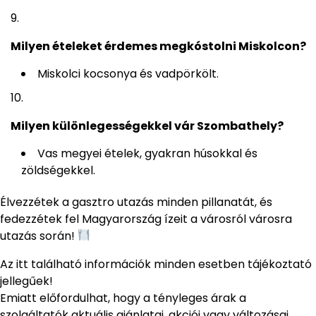
Milyen ételeket érdemes megkóstolni Miskolcon?
Miskolci kocsonya és vadpörkölt.
Milyen különlegességekkel vár Szombathely?
Vas megyei ételek, gyakran húsokkal és
zöldségekkel.
Élvezzétek a gasztro utazás minden pillanatát, és
fedezzétek fel Magyarország ízeit a városról városra
utazás során!
Az itt található információk minden esetben tájékoztató
jellegűek!
Emiatt előfordulhat, hogy a tényleges árak a
szolgáltatók aktuális ajánlatai, akciói vagy változásai