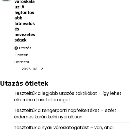
városkala
uz: A
legfontos
abb
látnivalók
és
nevezetes
ségek
Utazás
Ötletek
Barbitól
2026-03-12
Utazás ötletek
Teszteltük a legjobb utazós taktikákat – így lehet
elkerülni a turistatömeget
Teszteltük a tengerparti napfelkeltéket – ezért
érdemes korán kelni nyaraláson
Teszteltük a nyári városlátogatást – van, ahol