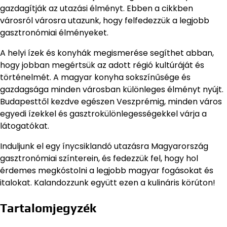
gazdagítják az utazási élményt. Ebben a cikkben
városról városra utazunk, hogy felfedezzük a legjobb
gasztronómiai élményeket.
A helyi ízek és konyhák megismerése segíthet abban,
hogy jobban megértsük az adott régió kultúráját és
történelmét. A magyar konyha sokszínűsége és
gazdagsága minden városban különleges élményt nyújt.
Budapesttől kezdve egészen Veszprémig, minden város
egyedi ízekkel és gasztrokülönlegességekkel várja a
látogatókat.
Induljunk el egy ínycsiklandó utazásra Magyarország
gasztronómiai színterein, és fedezzük fel, hogy hol
érdemes megkóstolni a legjobb magyar fogásokat és
italokat. Kalandozzunk együtt ezen a kulináris körúton!
Tartalomjegyzék