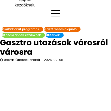
kezdőknek.
Családbarát programok
Gasztronómia ajánló
Utazási tippek kezdőknek
Útitervek
Gasztro utazások városról
városra
Utazás Ötletek Barbitól
2026-02-08