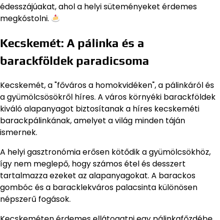
édesszájúakat, ahol a helyi süteményeket érdemes
megkóstolni.
Kecskemét: A pálinka és a
barackföldek paradicsoma
Kecskemét, a "főváros a homokvidéken", a pálinkáról és
a gyümölcsösökről híres. A város környéki barackföldek
kiváló alapanyagot biztosítanak a híres kecskeméti
barackpálinkának, amelyet a világ minden táján
ismernek.
A helyi gasztronómia erősen kötődik a gyümölcsökhöz,
így nem meglepő, hogy számos étel és desszert
tartalmazza ezeket az alapanyagokat. A barackos
gombóc és a baracklekváros palacsinta különösen
népszerű fogások.
Kecskeméten érdemes ellátogatni egy pálinkafőzdébe