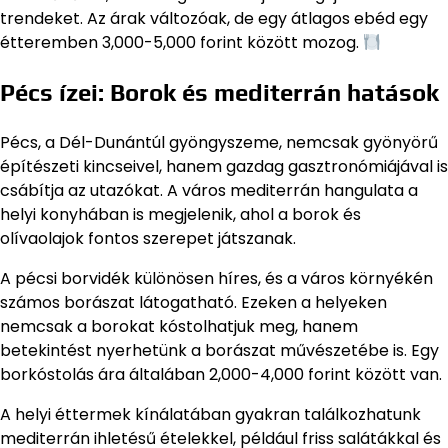
trendeket. Az árak változóak, de egy átlagos ebéd egy
étteremben 3,000-5,000 forint között mozog.
Pécs ízei: Borok és mediterrán hatások
Pécs, a Dél-Dunántúl gyöngyszeme, nemcsak gyönyörű
építészeti kincseivel, hanem gazdag gasztronómiájával is
csábítja az utazókat. A város mediterrán hangulata a
helyi konyhában is megjelenik, ahol a borok és
olívaolajok fontos szerepet játszanak.
A pécsi borvidék különösen híres, és a város környékén
számos borászat látogatható. Ezeken a helyeken
nemcsak a borokat kóstolhatjuk meg, hanem
betekintést nyerhetünk a borászat művészetébe is. Egy
borkóstolás ára általában 2,000-4,000 forint között van.
A helyi éttermek kínálatában gyakran találkozhatunk
mediterrán ihletésű ételekkel, például friss salátákkal és