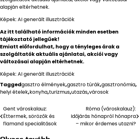
alapján eltérhetnek.
Képek: AI generált illusztrációk
Az itt található információk minden esetben
tájékoztató jellegűek!
Emiatt előfordulhat, hogy a tényleges árak a
szolgáltatók aktuális ajánlatai, akciói vagy
változásai alapján eltérhetnek.
Képek: AI generált illusztrációk
Tagged
gasztro élmények
,
gasztro túrák
,
gasztronómia
,
helyi ételek
,
konyha
,
turizmus
,
utazás
,
városok
Gent városkalauz:
Róma (városkalauz):
Bejegyzés
Éttermek, sörözők és
Időjárás hónapról hónapra
navigáció
flamand specialitások
– mikor érdemes utazni?