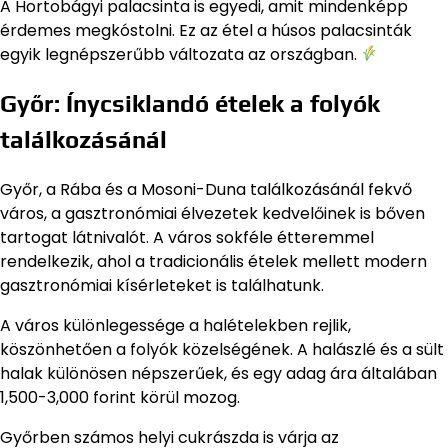
A Hortobágyi palacsinta is egyedi, amit mindenképp
érdemes megkóstolni. Ez az étel a húsos palacsinták
egyik legnépszerűbb változata az országban.
Győr: Ínycsiklandó ételek a folyók
találkozásánál
Győr, a Rába és a Mosoni-Duna találkozásánál fekvő
város, a gasztronómiai élvezetek kedvelőinek is bőven
tartogat látnivalót. A város sokféle étteremmel
rendelkezik, ahol a tradicionális ételek mellett modern
gasztronómiai kísérleteket is találhatunk.
A város különlegessége a halételekben rejlik,
köszönhetően a folyók közelségének. A halászlé és a sült
halak különösen népszerűek, és egy adag ára általában
1,500-3,000 forint körül mozog.
Győrben számos helyi cukrászda is várja az