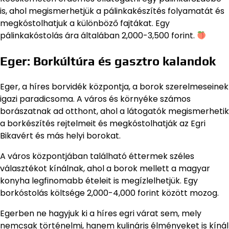
is, ahol megismerhetjük a pálinkakészítés folyamatát és
megkóstolhatjuk a különböző fajtákat. Egy
pálinkakóstolás ára általában 2,000-3,500 forint.
Eger: Borkúltúra és gasztro kalandok
Eger, a híres borvidék központja, a borok szerelmeseinek
igazi paradicsoma. A város és környéke számos
borászatnak ad otthont, ahol a látogatók megismerhetik
a borkészítés rejtelmeit és megkóstolhatják az Egri
Bikavért és más helyi borokat.
A város központjában található éttermek széles
választékot kínálnak, ahol a borok mellett a magyar
konyha legfinomabb ételeit is megízlelhetjük. Egy
borkóstolás költsége 2,000-4,000 forint között mozog.
Egerben ne hagyjuk ki a híres egri várat sem, mely
nemcsak történelmi, hanem kulináris élményeket is kínál