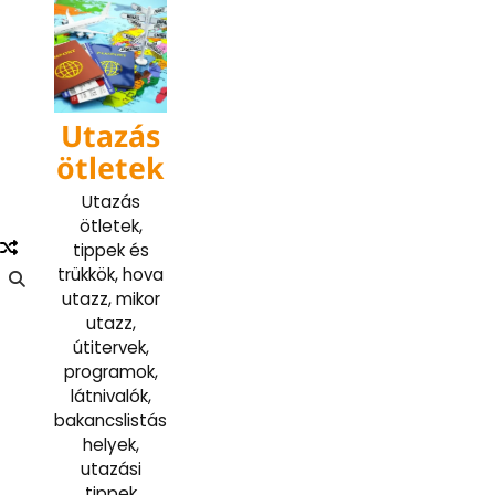
Skip
to
content
Utazás
ötletek
Utazás
ötletek,
tippek és
trükkök, hova
utazz, mikor
utazz,
útitervek,
programok,
látnivalók,
bakancslistás
helyek,
utazási
tippek