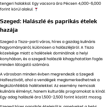
tengeri halakkal. Egy vacsora ára Pécsen 4,000-6,000
forint körül alakul.
Szeged: Halászlé és paprikás ételek
hazája
Szeged a Tisza-parti város, híres a gazdag kulináris
hagyományairól, különösen a halászléjáról. A Tisza
közelsége miatt a halételek dominálnak a helyi
konyhában, és a szegedi halászlé kihagyhatatlan fogás
minden látogató számára.
A városban minden évben megrendezik a Szegedi
Halfesztivált, ahol a vendégek megismerkedhetnek a
legkülönfélébb halételekkel. Az esemény nemcsak
kulináris élményt, hanem kulturális programokat is kínál.
Egy adag halászlé ára 1,500-2,500 forint között mozog.
Szeged híres paprikás ételeiről is, amelyeket a helyi