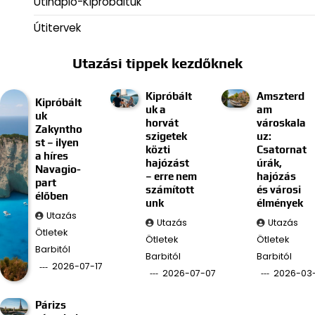
Útinapló-Kipróbáltuk
Útitervek
Utazási tippek kezdőknek
Kipróbált
Amszterd
Kipróbált
uk a
am
uk
horvát
városkala
Zakyntho
szigetek
uz:
st – ilyen
közti
Csatornat
a híres
hajózást
úrák,
Navagio-
– erre nem
hajózás
part
számított
és városi
élőben
unk
élmények
Utazás
Utazás
Utazás
Ötletek
Ötletek
Ötletek
Barbitól
Barbitól
Barbitól
2026-07-17
2026-07-07
2026-03
Párizs