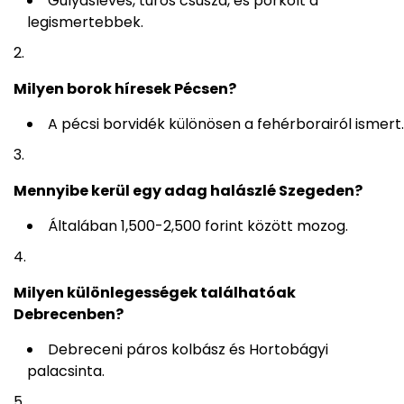
Gulyásleves, túrós csusza, és pörkölt a
legismertebbek.
Milyen borok híresek Pécsen?
A pécsi borvidék különösen a fehérborairól ismert.
Mennyibe kerül egy adag halászlé Szegeden?
Általában 1,500-2,500 forint között mozog.
Milyen különlegességek találhatóak
Debrecenben?
Debreceni páros kolbász és Hortobágyi
palacsinta.