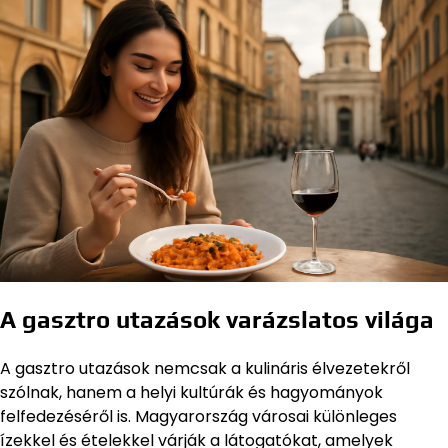
A gasztro utazások varázslatos világa
A gasztro utazások nemcsak a kulináris élvezetekről
szólnak, hanem a helyi kultúrák és hagyományok
felfedezéséről is. Magyarország városai különleges
ízekkel és ételekkel várják a látogatókat, amelyek