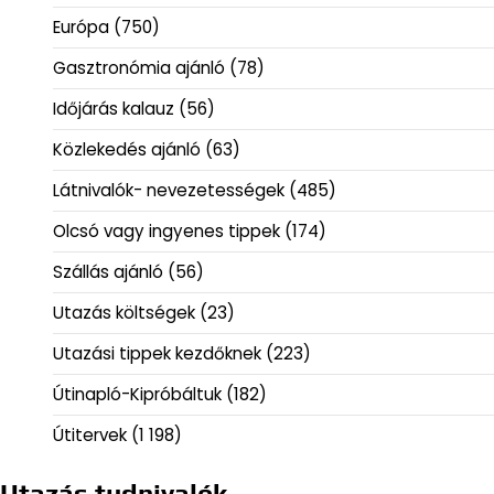
Európa
(750)
Gasztronómia ajánló
(78)
Időjárás kalauz
(56)
Közlekedés ajánló
(63)
Látnivalók- nevezetességek
(485)
Olcsó vagy ingyenes tippek
(174)
Szállás ajánló
(56)
Utazás költségek
(23)
Utazási tippek kezdőknek
(223)
Útinapló-Kipróbáltuk
(182)
Útitervek
(1 198)
Utazás tudnivalók