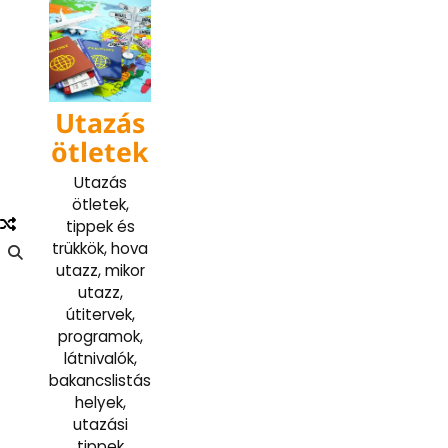
Skip
to
content
Utazás
ötletek
Utazás
ötletek,
tippek és
trükkök, hova
utazz, mikor
utazz,
útitervek,
programok,
látnivalók,
bakancslistás
helyek,
utazási
tippek