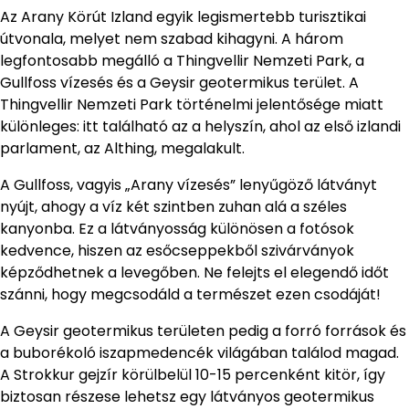
Az Arany Körút Izland egyik legismertebb turisztikai
útvonala, melyet nem szabad kihagyni. A három
legfontosabb megálló a Thingvellir Nemzeti Park, a
Gullfoss vízesés és a Geysir geotermikus terület. A
Thingvellir Nemzeti Park történelmi jelentősége miatt
különleges: itt található az a helyszín, ahol az első izlandi
parlament, az Althing, megalakult.
A Gullfoss, vagyis „Arany vízesés” lenyűgöző látványt
nyújt, ahogy a víz két szintben zuhan alá a széles
kanyonba. Ez a látványosság különösen a fotósok
kedvence, hiszen az esőcseppekből szivárványok
képződhetnek a levegőben. Ne felejts el elegendő időt
szánni, hogy megcsodáld a természet ezen csodáját!
A Geysir geotermikus területen pedig a forró források és
a buborékoló iszapmedencék világában találod magad.
A Strokkur gejzír körülbelül 10-15 percenként kitör, így
biztosan részese lehetsz egy látványos geotermikus