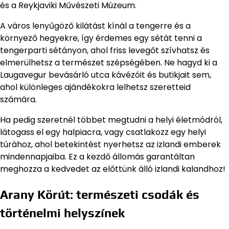
és a Reykjaviki Művészeti Múzeum.
A város lenyűgöző kilátást kínál a tengerre és a
környező hegyekre, így érdemes egy sétát tenni a
tengerparti sétányon, ahol friss levegőt szívhatsz és
elmerülhetsz a természet szépségében. Ne hagyd ki a
Laugavegur bevásárló utca kávézóit és butikjait sem,
ahol különleges ajándékokra lelhetsz szeretteid
számára.
Ha pedig szeretnél többet megtudni a helyi életmódról,
látogass el egy halpiacra, vagy csatlakozz egy helyi
túrához, ahol betekintést nyerhetsz az izlandi emberek
mindennapjaiba. Ez a kezdő állomás garantáltan
meghozza a kedvedet az előttünk álló izlandi kalandhoz!
Arany Körút: természeti csodák és
történelmi helyszínek