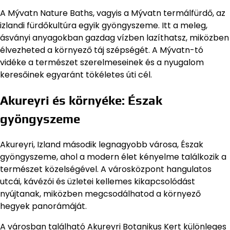
A Mývatn Nature Baths, vagyis a Mývatn termálfürdő, az
izlandi fürdőkultúra egyik gyöngyszeme. Itt a meleg,
ásványi anyagokban gazdag vízben lazíthatsz, miközben
élvezheted a környező táj szépségét. A Mývatn-tó
vidéke a természet szerelmeseinek és a nyugalom
keresőinek egyaránt tökéletes úti cél.
Akureyri és környéke: Észak
gyöngyszeme
Akureyri, Izland második legnagyobb városa, Észak
gyöngyszeme, ahol a modern élet kényelme találkozik a
természet közelségével. A városközpont hangulatos
utcái, kávézói és üzletei kellemes kikapcsolódást
nyújtanak, miközben megcsodálhatod a környező
hegyek panorámáját.
A városban található Akureyri Botanikus Kert különleges