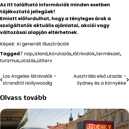
Az itt található információk minden esetben
tájékoztató jellegűek!
Emiatt előfordulhat, hogy a tényleges árak a
szolgáltatók aktuális ajánlatai, akciói vagy
változásai alapján eltérhetnek.
Képek: AI generált illusztrációk
Tagged
7 nap
,
Izland
,
körutazás
,
látnivalók
,
természet
,
turizmus
,
utazás
,
útiterv
Los Angeles látnivalók –
Ausztrália első utazás –
Bejegyzés
strandtól Hollywoodig
Sydney és a környéke
navigáció
Olvass tovább