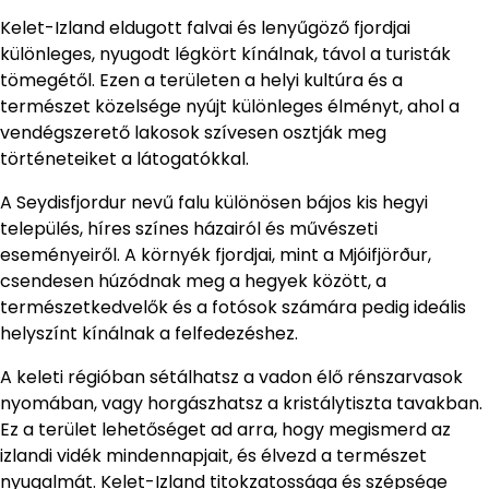
Kelet-Izland eldugott falvai és lenyűgöző fjordjai
különleges, nyugodt légkört kínálnak, távol a turisták
tömegétől. Ezen a területen a helyi kultúra és a
természet közelsége nyújt különleges élményt, ahol a
vendégszerető lakosok szívesen osztják meg
történeteiket a látogatókkal.
A Seydisfjordur nevű falu különösen bájos kis hegyi
település, híres színes házairól és művészeti
eseményeiről. A környék fjordjai, mint a Mjóifjörður,
csendesen húzódnak meg a hegyek között, a
természetkedvelők és a fotósok számára pedig ideális
helyszínt kínálnak a felfedezéshez.
A keleti régióban sétálhatsz a vadon élő rénszarvasok
nyomában, vagy horgászhatsz a kristálytiszta tavakban.
Ez a terület lehetőséget ad arra, hogy megismerd az
izlandi vidék mindennapjait, és élvezd a természet
nyugalmát. Kelet-Izland titokzatossága és szépsége