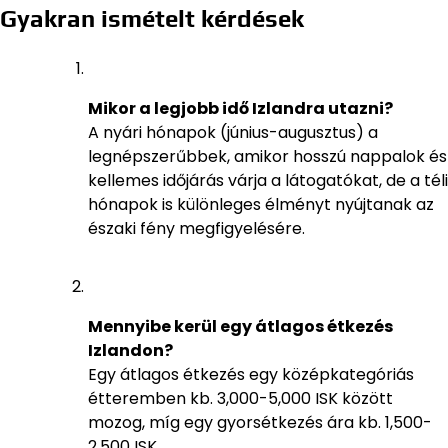
Gyakran ismételt kérdések
Mikor a legjobb idő Izlandra utazni?
A nyári hónapok (június-augusztus) a
legnépszerűbbek, amikor hosszú nappalok és
kellemes időjárás várja a látogatókat, de a téli
hónapok is különleges élményt nyújtanak az
északi fény megfigyelésére.
Mennyibe kerül egy átlagos étkezés
Izlandon?
Egy átlagos étkezés egy középkategóriás
étteremben kb. 3,000-5,000 ISK között
mozog, míg egy gyorsétkezés ára kb. 1,500-
2,500 ISK.