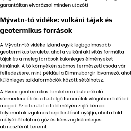
garantáltan elvarázsol minden utazót!
Mývatn-tó vidéke: vulkáni tájak és
geotermikus források
A Mývatn-tó vidéke Izland egyik legizgalmasabb
geotermikus területe, ahol a vulkáni aktivitás formálta
tájak és a meleg források különleges élményeket
kínálnak. A tó környékén számos természeti csoda vár
felfedezésre, mint például a Dimmuborgir lávamező, ahol
különleges sziklaformációk között sétálhatsz.
A Hverir geotermikus területen a buborékoló
sármedencék és a füstölgő fumarólák világában találod
magad. Ez a terület a föld mélyén zajló kémiai
folyamatok izgalmas bepillantását nyújtja, ahol a föld
mélyéből előtörő gőz és kénszag különleges
atmoszférát teremt.