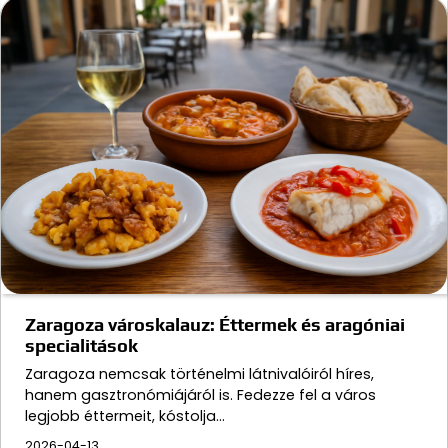
Zaragoza városkalauz: Éttermek és aragóniai
specialitások
Zaragoza nemcsak történelmi látnivalóiról híres,
hanem gasztronómiájáról is. Fedezze fel a város
legjobb éttermeit, kóstolja…
2026-04-13