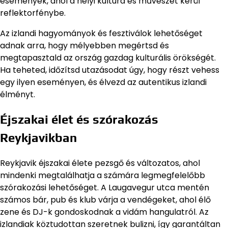
események, ahol a helyi kultúra és művészet kerül
reflektorfénybe.
Az izlandi hagyományok és fesztiválok lehetőséget
adnak arra, hogy mélyebben megértsd és
megtapasztald az ország gazdag kulturális örökségét.
Ha teheted, időzítsd utazásodat úgy, hogy részt vehess
egy ilyen eseményen, és élvezd az autentikus izlandi
élményt.
Éjszakai élet és szórakozás
Reykjavikban
Reykjavik éjszakai élete pezsgő és változatos, ahol
mindenki megtalálhatja a számára legmegfelelőbb
szórakozási lehetőséget. A Laugavegur utca mentén
számos bár, pub és klub várja a vendégeket, ahol élő
zene és DJ-k gondoskodnak a vidám hangulatról. Az
izlandiak köztudottan szeretnek bulizni, így garantáltan