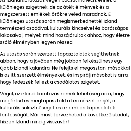
Az izlandi körutazás végén búcsút inthetsz ennek a
különleges szigetnek, de az átélt élmények és a
megszerzett emlékek örökre veled maradnak. E
különleges utazás során megismerkedhettél Izland
természeti csodáival, kulturális kincseivel és barátságos
lakosaival, melyek mind hozzájárultak ahhoz, hogy életre
szóló élményben legyen részed.
Az utazás során szerzett tapasztalatok segíthetnek
abban, hogy a jövőben még jobban felkészülhess egy
újabb izlandi kalandra. Ne felejts el megosztani másokkal
is az itt szerzett élményeket, és inspirálj másokat is arra,
hogy fedezzék fel ezt a csodálatos szigetet.
Végül, az izlandi körutazás remek lehetőség arra, hogy
megértsd és megtapasztald a természet erejét, a
kulturális sokszínűséget és az emberi kapcsolatok
fontosságát. Már most tervezheted a következő utadat,
hiszen Izland mindig visszavár!