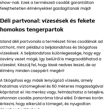
show-nak. Ezek a természeti csodák garantáltan
felejthetetlen élményekkel gazdagítanak majd!
Déli partvonal: vízesések és fekete
homokos tengerpartok
Izland déli partvonala a természet híres csodáinak ad
otthont, mint például a Seljalandsfoss és Skógafoss
vízesések. A Seljalandsfoss különlegessége, hogy egy
ösvény vezet mögé, így belülről is megcsodálhatod a
vízesést. Készülj fel, hogy kissé nedves leszel, de az
élmény minden cseppért megéri!
A Skógafoss egy másik lenyűgöző vízesés, amely
hatalmas víztömegével és 60 méteres magasságával
kápráztat el. Ha merész vagy, felmászhatsz a tetejére,
ahonnan csodás panoráma tárul eléd. Érdemes korán
érkezni, hogy elkerüld a tömeget, és nyugodtan