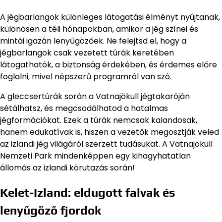
A jégbarlangok különleges látogatási élményt nyújtanak,
különösen a téli hónapokban, amikor a jég színei és
mintái igazán lenyűgözőek. Ne felejtsd el, hogy a
jégbarlangok csak vezetett túrák keretében
látogathatók, a biztonság érdekében, és érdemes előre
foglalni, mivel népszerű programról van szó.
A gleccsertúrák során a Vatnajökull jégtakaróján
sétálhatsz, és megcsodálhatod a hatalmas
jégformációkat. Ezek a túrák nemcsak kalandosak,
hanem edukatívak is, hiszen a vezetők megosztják veled
az izlandi jég világáról szerzett tudásukat. A Vatnajökull
Nemzeti Park mindenképpen egy kihagyhatatlan
állomás az izlandi körutazás során!
Kelet-Izland: eldugott falvak és
lenyűgöző fjordok