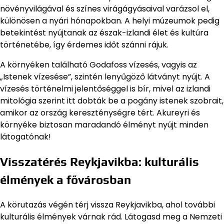
növényvilágával és színes virágágyásaival varázsol el,
különösen a nyári hónapokban. A helyi múzeumok pedig
betekintést nyújtanak az észak-izlandi élet és kultúra
történetébe, így érdemes időt szánni rájuk.
A környéken található Godafoss vízesés, vagyis az
„Istenek vízesése”, szintén lenyűgöző látványt nyújt. A
vízesés történelmi jelentőséggel is bír, mivel az izlandi
mitológia szerint itt dobták be a pogány istenek szobrait,
amikor az ország kereszténységre tért. Akureyri és
környéke biztosan maradandó élményt nyújt minden
látogatónak!
Visszatérés Reykjavikba: kulturális
élmények a fővárosban
A körutazás végén térj vissza Reykjavikba, ahol további
kulturális élmények várnak rád. Látogasd meg a Nemzeti