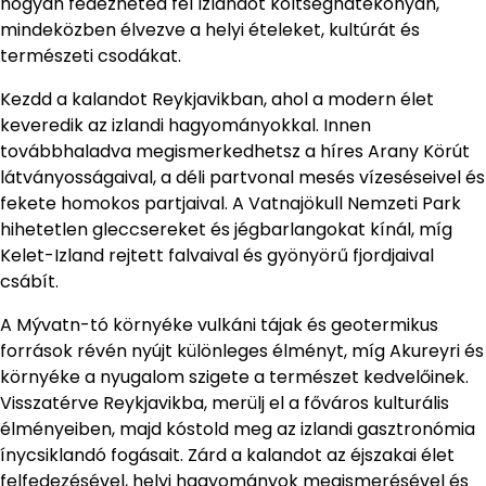
hogyan fedezheted fel Izlandot költséghatékonyan,
mindeközben élvezve a helyi ételeket, kultúrát és
természeti csodákat.
Kezdd a kalandot Reykjavikban, ahol a modern élet
keveredik az izlandi hagyományokkal. Innen
továbbhaladva megismerkedhetsz a híres Arany Körút
látványosságaival, a déli partvonal mesés vízeséseivel és
fekete homokos partjaival. A Vatnajökull Nemzeti Park
hihetetlen gleccsereket és jégbarlangokat kínál, míg
Kelet-Izland rejtett falvaival és gyönyörű fjordjaival
csábít.
A Mývatn-tó környéke vulkáni tájak és geotermikus
források révén nyújt különleges élményt, míg Akureyri és
környéke a nyugalom szigete a természet kedvelőinek.
Visszatérve Reykjavikba, merülj el a főváros kulturális
élményeiben, majd kóstold meg az izlandi gasztronómia
ínycsiklandó fogásait. Zárd a kalandot az éjszakai élet
felfedezésével, helyi hagyományok megismerésével és