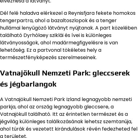
élvezhesd a látványt.
Dél felé haladva elérkezel a Reynisfjara fekete homokos
tengerpartra, ahol a bazaltoszlopok és a tenger
hullámai lenyűgöző látványt nyújtanak. A part közelében
található Dyrhólaey sziklái és ívei is különleges
látványosságok, ahol madármegfigyelésre is van
lehetőség. Ez a partvonal tökéletes hely a
természetfényképezés szerelmeseinek.
Vatnajökull Nemzeti Park: gleccserek
és jégbarlangok
A Vatnajökull Nemzeti Park Izland legnagyobb nemzeti
parkja, ahol az ország legnagyobb gleccsere, a
Vatnajökull található. Itt az érintetlen természet és a
jégvilág különleges találkozásának lehetsz szemtanúja,
ahol túrák és vezetett kirándulások révén fedezheted fel
a területet.