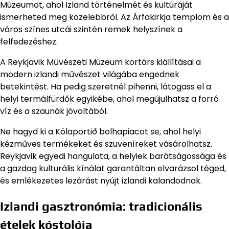
Múzeumot, ahol Izland történelmét és kultúráját
ismerheted meg közelebbről. Az Árfakirkja templom és a
város színes utcái szintén remek helyszínek a
felfedezéshez.
A Reykjavik Művészeti Múzeum kortárs kiállításai a
modern izlandi művészet világába engednek
betekintést. Ha pedig szeretnél pihenni, látogass el a
helyi termálfürdők egyikébe, ahol megújulhatsz a forró
víz és a szaunák jóvoltából.
Ne hagyd ki a Kólaportið bolhapiacot se, ahol helyi
kézműves termékeket és szuveníreket vásárolhatsz.
Reykjavik egyedi hangulata, a helyiek barátságossága és
a gazdag kulturális kínálat garantáltan elvarázsol téged,
és emlékezetes lezárást nyújt izlandi kalandodnak.
Izlandi gasztronómia: tradicionális
ételek kóstolója