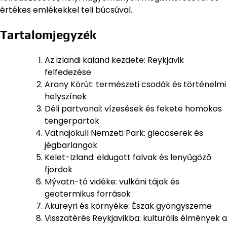
értékes emlékekkel teli búcsúval.
Tartalomjegyzék
Az izlandi kaland kezdete: Reykjavik
felfedezése
Arany Körút: természeti csodák és történelmi
helyszínek
Déli partvonal: vízesések és fekete homokos
tengerpartok
Vatnajökull Nemzeti Park: gleccserek és
jégbarlangok
Kelet-Izland: eldugott falvak és lenyűgöző
fjordok
Mývatn-tó vidéke: vulkáni tájak és
geotermikus források
Akureyri és környéke: Észak gyöngyszeme
Visszatérés Reykjavikba: kulturális élmények a