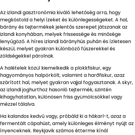
Az izlandi gasztronómia kiváló lehetőség arra, hogy
megkóstold a helyi ízeket és különlegességeket. A hal,
bárány és tejtermékek jelentős szerepet játszanak az
izlandi konyhában, melyek frissessége és minősége
lenyűgöző. A híres izlandi bárányhús puhán és ízletesen
készül, melyet gyakran különböző fűszerekkel és
zöldségekkel párolnak.
A halételek közül kiemelkedik a plokkfiskur, egy
hagyományos halpörkölt, valamint a harðfiskur, azaz
szárított hal, melyet gyakran vajjal fogyasztanak. A skyr,
az izlandi joghurthoz hasonló tejtermék, szintén
kihagyhatatlan, különösen friss gyümölcsökkel vagy
mézzel tálalva.
Ha kalandos kedvű vagy, próbáld ki a hákarl-t, azaz a
fermentált cápahúst, amely különleges élményt nyújt az
ínyenceknek. Reykjavik számos étterme kínál