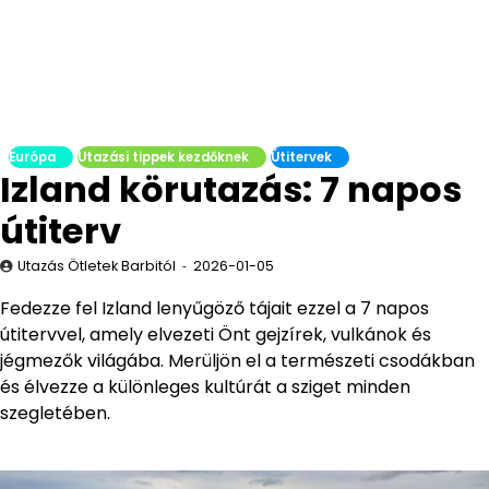
Európa
Utazási tippek kezdőknek
Útitervek
Izland körutazás: 7 napos
útiterv
Utazás Ötletek Barbitól
2026-01-05
Fedezze fel Izland lenyűgöző tájait ezzel a 7 napos
útitervvel, amely elvezeti Önt gejzírek, vulkánok és
jégmezők világába. Merüljön el a természeti csodákban
és élvezze a különleges kultúrát a sziget minden
szegletében.