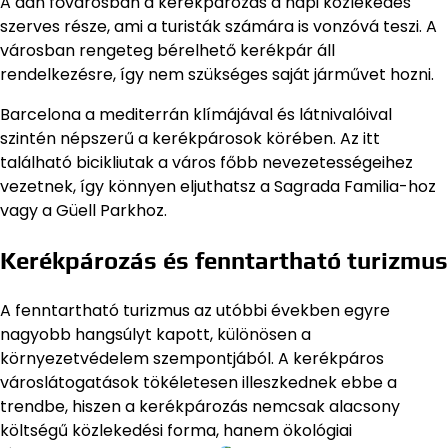
A dán fővárosban a kerékpározás a napi közlekedés
szerves része, ami a turisták számára is vonzóvá teszi. A
városban rengeteg bérelhető kerékpár áll
rendelkezésre, így nem szükséges saját járművet hozni.
Barcelona a mediterrán klímájával és látnivalóival
szintén népszerű a kerékpárosok körében. Az itt
található bicikliutak a város főbb nevezetességeihez
vezetnek, így könnyen eljuthatsz a Sagrada Familia-hoz
vagy a Güell Parkhoz.
Kerékpározás és fenntartható turizmus
A fenntartható turizmus az utóbbi években egyre
nagyobb hangsúlyt kapott, különösen a
környezetvédelem szempontjából. A kerékpáros
városlátogatások tökéletesen illeszkednek ebbe a
trendbe, hiszen a kerékpározás nemcsak alacsony
költségű közlekedési forma, hanem ökológiai