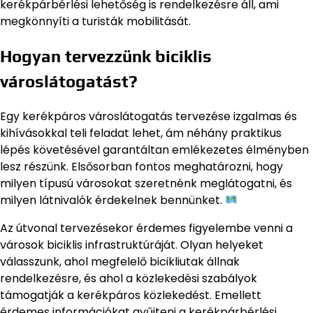
kerékpárbérlési lehetőség is rendelkezésre áll, ami
megkönnyíti a turisták mobilitását.
Hogyan tervezzünk biciklis
városlátogatást?
Egy kerékpáros városlátogatás tervezése izgalmas és
kihívásokkal teli feladat lehet, ám néhány praktikus
lépés követésével garantáltan emlékezetes élményben
lesz részünk. Elsősorban fontos meghatározni, hogy
milyen típusú városokat szeretnénk meglátogatni, és
milyen látnivalók érdekelnek bennünket.
Az útvonal tervezésekor érdemes figyelembe venni a
városok biciklis infrastruktúráját. Olyan helyeket
válasszunk, ahol megfelelő bicikliutak állnak
rendelkezésre, és ahol a közlekedési szabályok
támogatják a kerékpáros közlekedést. Emellett
érdemes információkat gyűjteni a kerékpárbérlési