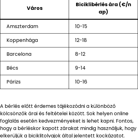
Biciklibérlés ára (€/n
Város
ap)
Amszterdam
10-15
Koppenhága
12-18
Barcelona
8-12
Bécs
9-14
Párizs
10-16
A bérlés előtt érdemes tájékozódni a különböző
kölcsönzők árai és feltételei között. Sok helyen online
foglalás esetén kedvezményeket is lehet kapni. Fontos,
hogy a bérléskor kapott zárakat mindig használjuk, hogy
elkerüljük a biciklitolvajok által jelentett kockázatot.