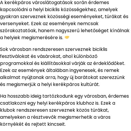
A kerékpáros városlátogatások során érdemes
kapcsolódni a helyi biciklis közösségekhez, amelyek
gyakran szerveznek közösségi eseményeket, túrákat és
versenyeket. Ezek az események nemcsak
szórakoztatóak, hanem nagyszerű lehetőséget kínálnak
a helyiek megismerésére is.
Sok városban rendszeresen szerveznek biciklis
fesztiválokat és vásárokat, ahol különböző
programokkal és kiállításokkal várják az érdeklődőket.
Ezek az események általában ingyenesek, és remek
alkalmat nyújtanak arra, hogy új barátokat szerezzünk
és megismerjük a helyi kerékpáros kultúrát.
Ha hosszabb ideig tartózkodunk egy városban, érdemes
csatlakozni egy helyi kerékpáros klubhoz is. Ezek a
klubok rendszeresen szerveznek közös túrákat,
amelyeken a résztvevők megismerhetik a város
környékét és rejtett kincseit.