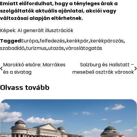
Emiatt előfordulhat, hogy a tényleges árak a
szolgáltatók aktuális ajánlatai, akciói vagy
változásai alapján eltérhetnek.
Képek: AI generált illusztrációk
Tagged
Európa
,
felfedezés
,
kerékpár
,
kerékpározás
,
szabadidő
,
turizmus
,
utazás
,
városlátogatás
Marokkó elsőre: Marrákes
Salzburg és Hallstatt –
Bejegyzés
és a sivatag
mesebeli osztrák városok
navigáció
Olvass tovább