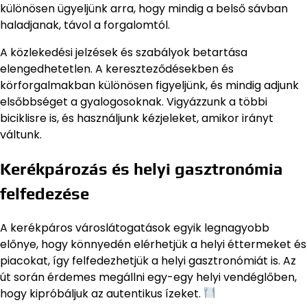
különösen ügyeljünk arra, hogy mindig a belső sávban
haladjanak, távol a forgalomtól.
A közlekedési jelzések és szabályok betartása
elengedhetetlen. A kereszteződésekben és
körforgalmakban különösen figyeljünk, és mindig adjunk
elsőbbséget a gyalogosoknak. Vigyázzunk a többi
biciklisre is, és használjunk kézjeleket, amikor irányt
váltunk.
Kerékpározás és helyi gasztronómia
felfedezése
A kerékpáros városlátogatások egyik legnagyobb
előnye, hogy könnyedén elérhetjük a helyi éttermeket és
piacokat, így felfedezhetjük a helyi gasztronómiát is. Az
út során érdemes megállni egy-egy helyi vendéglőben,
hogy kipróbáljuk az autentikus ízeket.