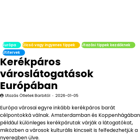
Európa
Olcsó vagy ingyenes tippek
Utazási tippek kezdőknek
Útitervek
Kerékpáros
városlátogatások
Európában
Utazás Ötletek Barbitól
2026-01-05
Európa városai egyre inkább kerékpáros barát
célpontokká válnak. Amsterdamban és Koppenhágában
például különleges kerékpárutak várják a látogatókat,
miközben a városok kulturális kincseit is felfedezhetjük a
nyeregben ülve.