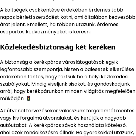
A költségek csökkentése érdekében érdemes több
napos bérleti szerződést kötni, ami általában kedvezőbb
árat jelent. Emellett, ha többen utazunk, érdemes
csoportos kedvezményeket is keresni.
Közlekedésbiztonság két keréken
A biztonság a kerékpáros városlátogatások egyik
legfontosabb szempontja, hiszen a balesetek elkerülése
érdekében fontos, hogy tartsuk be a helyi közlekedési
szabályokat. Mindig viseljünk sisakot, és gondoskodjunk
arról, hogy kerékpárunkon minden világítás megfelelően
működjön.
Az útvonal tervezésekor válasszunk forgalomtól mentes
vagy kis forgalmú útvonalakat, és kerüljük a nagyobb
autóutakat. A kerékpáros sávok használata kötelező,
ahol azok rendelkezésre állnak. Ha gyerekekkel utazunk,