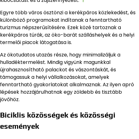
kibocsátást és a zajszennyezést.
Egyre több város ösztönzi a kerékpáros közlekedést, és
különböző programokat indítanak a fenntartható
turizmus népszerűsítésére. Ezek közé tartoznak a
kerékpáros túrák, az öko-barát szálláshelyek és a helyi
termelői piacok látogatása is.
Az ökotudatos utazás része, hogy minimalizáljuk a
hulladéktermelést. Mindig vigyünk magunkkal
újrahasznosítható palackot és vászontáskát, és
támogassuk a helyi vállalkozásokat, amelyek
fenntartható gyakorlatokat alkalmaznak. Az ilyen apró
lépések hozzájárulhatnak egy zöldebb és tisztább
jövőhöz.
Biciklis közösségek és közösségi
események