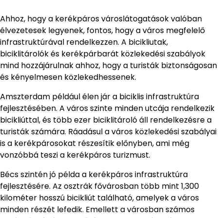
Ahhoz, hogy a kerékpáros városlátogatások valóban
élvezetesek legyenek, fontos, hogy a város megfelelő
infrastruktúrával rendelkezzen. A bicikliutak,
biciklitárolók és kerékpárbarát közlekedési szabályok
mind hozzájárulnak ahhoz, hogy a turisták biztonságosan
és kényelmesen közlekedhessenek.
Amszterdam például élen jár a biciklis infrastruktúra
fejlesztésében. A város szinte minden utcája rendelkezik
bicikliúttal, és több ezer biciklitároló áll rendelkezésre a
turisták számára. Ráadásul a város közlekedési szabályai
is a kerékpárosokat részesítik előnyben, ami még
vonzóbbá teszi a kerékpáros turizmust.
Bécs szintén jó példa a kerékpáros infrastruktúra
fejlesztésére. Az osztrák fővárosban több mint 1,300
kilométer hosszú bicikliút található, amelyek a város
minden részét lefedik. Emellett a városban számos