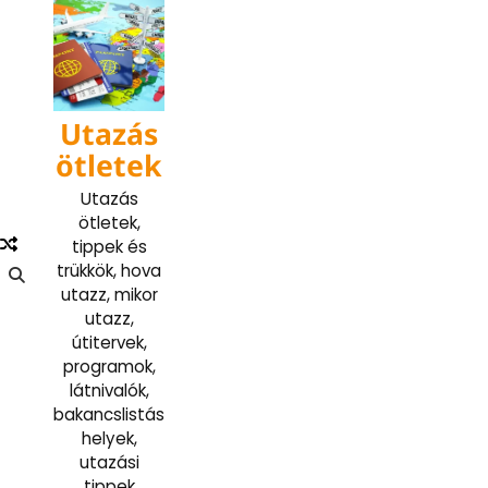
Skip
to
content
Utazás
ötletek
Utazás
ötletek,
tippek és
trükkök, hova
utazz, mikor
utazz,
útitervek,
programok,
látnivalók,
bakancslistás
helyek,
utazási
tippek