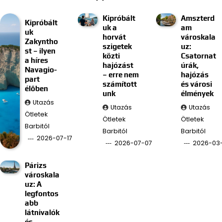
Kipróbált
Amszterd
Kipróbált
uk a
am
uk
horvát
városkala
Zakyntho
szigetek
uz:
st – ilyen
közti
Csatornat
a híres
hajózást
úrák,
Navagio-
– erre nem
hajózás
part
számított
és városi
élőben
unk
élmények
Utazás
Utazás
Utazás
Ötletek
Ötletek
Ötletek
Barbitól
Barbitól
Barbitól
2026-07-17
2026-07-07
2026-03
Párizs
városkala
uz: A
legfontos
abb
látnivalók
és