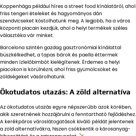
Koppenhága például híres a street food kínálatáról, ahol
friss tengeri ételeket és hagyományos dán
szendvicseket kóstolhatunk meg. A legjobb, ha a város
központi piacain kezdjük, ahol a helyi termékek széles
választéka vár minket.
Barcelona szintén gazdag gasztronómiai kínálattal
büszkélkedhet, a tapas bárok és paella éttermek
minden ízlelőbimbót kielégítenek. Érdemes a helyi
piacokon is körülnézni, ahol friss gyümölcsöket és
zöldségeket vásárolhatunk.
Ökotudatos utazás: A zöld alternatíva
Az ökotudatos utazás egyre népszerűbb azok körében,
akik szeretnének hozzájárulni a fenntartható fejlődéshez.
A kerékpáros városlátogatások kiváló példát jelentenek
a zöld alternatívákra, hiszen csökkentik a károsanyag-