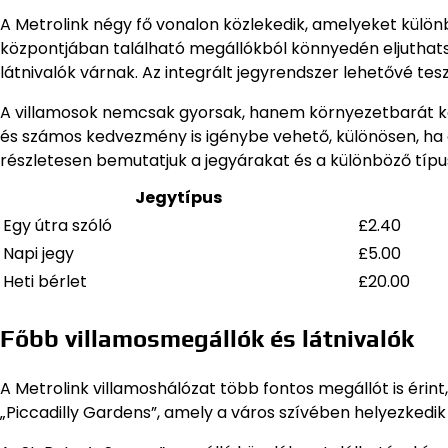
A Metrolink négy fő vonalon közlekedik, amelyeket külön
központjában található megállókból könnyedén eljuthatsz
látnivalók várnak. Az integrált jegyrendszer lehetővé tes
A villamosok nemcsak gyorsak, hanem környezetbarát köz
és számos kedvezmény is igénybe vehető, különösen, ha e
részletesen bemutatjuk a jegyárakat és a különböző típu
Jegytípus
Egy útra szóló
£2.40
Napi jegy
£5.00
Heti bérlet
£20.00
Főbb villamosmegállók és látnivalók
A Metrolink villamoshálózat több fontos megállót is érint, 
„Piccadilly Gardens”, amely a város szívében helyezkedik e