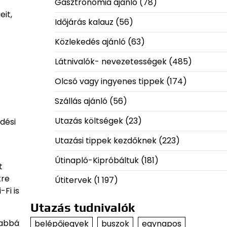
Gasztronómia ajánló
(78)
it,
Időjárás kalauz
(56)
Közlekedés ajánló
(63)
Látnivalók- nevezetességek
(485)
Olcsó vagy ingyenes tippek
(174)
Szállás ajánló
(56)
Utazás költségek
(23)
dési
Utazási tippek kezdőknek
(223)
Útinapló-Kipróbáltuk
(181)
t
kre
Útitervek
(1 197)
Fi is
Utazás tudnivalók
sabbá
belépőjegyek
buszok
egynapos