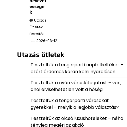
nevezet
essége
k
Utazás
Ötletek
Barbitól
2026-03-12
Utazás ötletek
Teszteltük a tengerparti napfelkeltéket –
ezért érdemes korán kelni nyaraláson
Teszteltük a nyári városlátogatást – van,
ahol elviselhetetlen volt a hőség
Teszteltük a tengerparti városokat
gyerekkel – melyik a legjobb választás?
Teszteltük az olcsó luxushoteleket – néha
tényleg megéri az akció