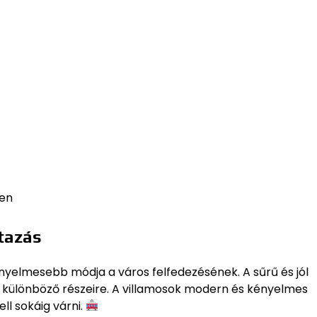
ben
tazás
ényelmesebb módja a város felfedezésének. A sűrű és jól
os különböző részeire. A villamosok modern és kényelmes
l sokáig várni.