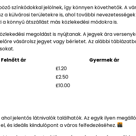
böző színkódokkal jelölnek, így könnyen követhetők. A vá
 a külvárosi területekre is, ahol további nevezetességek
zi a könnyű átszállást más közlekedési módokra is.
lekedési megoldást is nyújtanak. A jegyek ára versenyk
lőre vásárolsz jegyet vagy bérletet. Az alábbi táblázatb
sokat.
Felnőtt ár
Gyermek ár
£1.20
£2.50
£10.00
ahol jelentős látnivalók találhatók. Az egyik ilyen megálló
l, és ideális kiindulópont a város felfedezéséhez.