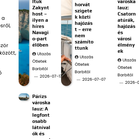
ltuk
városka
horvát
Zakynt
lauz:
szigete
host –
Csatorn
k közti
 a
ilyen a
atúrák,
hajózás
sről,
híres
hajózás
t – erre
Navagi
és
nem
o-part
városi
számíto
élőben
élmény
ször
ttunk
ek
között,
Utazás
Utazás
Utazás
Ötletek
Ötletek
Ötletek
Barbitól
Barbitól
ő
Barbitól
2026-07-17
2026-07-07
2026-
Párizs
városka
lauz: A
legfont
osabb
látnival
ók és