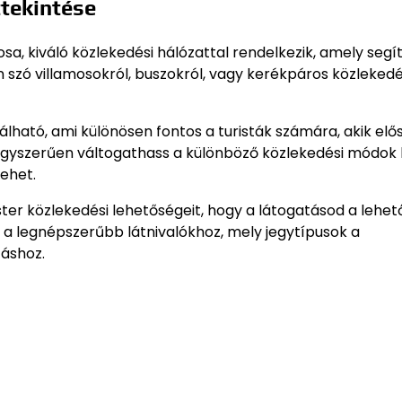
tekintése
a, kiváló közlekedési hálózattal rendelkezik, amely segít
 szó villamosokról, buszokról, vagy kerékpáros közlekedé
lható, ami különösen fontos a turisták számára, akik elő
gy egyszerűen váltogathass a különböző közlekedési módok 
ehet.
r közlekedési lehetőségeit, hogy a látogatásod a lehet
 a legnépszerűbb látnivalókhoz, mely jegytípusok a
záshoz.