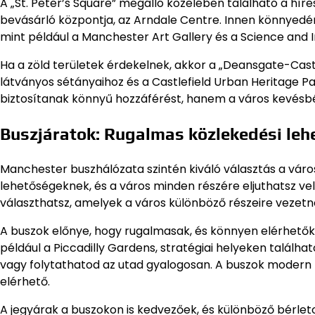
A „St. Peter’s Square” megálló közelében található a hí
bevásárló központja, az Arndale Centre. Innen könnyedén 
mint például a Manchester Art Gallery és a Science and
Ha a zöld területek érdekelnek, akkor a „Deansgate-Castle
látványos sétányaihoz és a Castlefield Urban Heritage P
biztosítanak könnyű hozzáférést, hanem a város kevésbé 
Buszjáratok: Rugalmas közlekedési le
Manchester buszhálózata szintén kiváló választás a város
lehetőségeknek, és a város minden részére eljuthatsz vel
választhatsz, amelyek a város különböző részeire vezetn
A buszok előnye, hogy rugalmasak, és könnyen elérhetők
például a Piccadilly Gardens, stratégiai helyeken találh
vagy folytathatod az utad gyalogosan. A buszok modern fe
elérhető.
A jegyárak a buszokon is kedvezőek, és különböző bérle