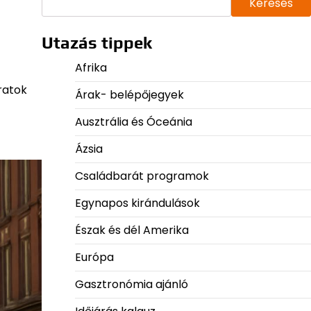
Keresés
Utazás tippek
Afrika
ratok
Árak- belépőjegyek
Ausztrália és Óceánia
Ázsia
Családbarát programok
Egynapos kirándulások
Észak és dél Amerika
Európa
Gasztronómia ajánló