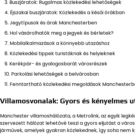
Buszjáratok: Rugalmas közlekedési lehetőségek
Éjszakai buszjáratok: Közlekedés a késői órákban
Jegytípusok és árak Manchesterben
Hol vásárolhatók meg a jegyek és bérletek?
Mobilalkalmazások a könnyebb utazáshoz
Közlekedési tippek turistáknak és helyieknek
Kerékpár- és gyalogosbarát városrészek
Parkolási lehetőségek a belvárosban
Fenntartható közlekedési megoldások Manchester
Villamosvonalak: Gyors és kényelmes u
Manchester villamoshálózata, a Metrolink, az egyik legk
szervezett hálózat lehetővé teszi a gyors eljutást a vár
járművek, amelyek gyakran közlekednek, így soha nem kel