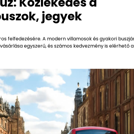
uz: Közlekedés a
buszok, jegyek
os felfedezésére. A modern villamosok és gyakori buszjá
vásárlása egyszerű, és számos kedvezmény is elérhető a