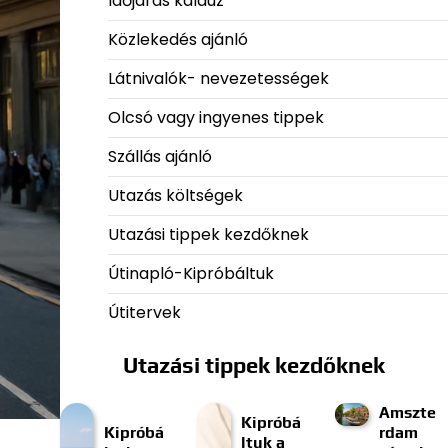
Időjárás kalauz
Közlekedés ajánló
Látnivalók- nevezetességek
Olcsó vagy ingyenes tippek
Szállás ajánló
Utazás költségek
Utazási tippek kezdőknek
Útinapló-Kipróbáltuk
Útitervek
Utazási tippek kezdőknek
Amszte
Kipróbá
Kipróbá
rdam
ltuk a