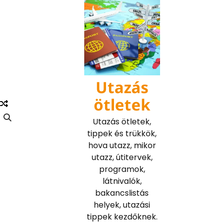
Skip
to
content
Utazás
ötletek
Utazás ötletek,
tippek és trükkök,
hova utazz, mikor
utazz, útitervek,
programok,
látnivalók,
bakancslistás
helyek, utazási
tippek kezdőknek.