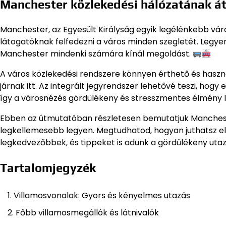
Manchester közlekedési hálózatának át
Manchester, az Egyesült Királyság egyik legélénkebb város
látogatóknak felfedezni a város minden szegletét. Legyen
Manchester mindenki számára kínál megoldást.
A város közlekedési rendszere könnyen érthető és haszná
járnak itt. Az integrált jegyrendszer lehetővé teszi, ho
így a városnézés gördülékeny és stresszmentes élmény l
Ebben az útmutatóban részletesen bemutatjuk Mancheste
legkellemesebb legyen. Megtudhatod, hogyan juthatsz el
legkedvezőbbek, és tippeket is adunk a gördülékeny uta
Tartalomjegyzék
Villamosvonalak: Gyors és kényelmes utazás
Főbb villamosmegállók és látnivalók