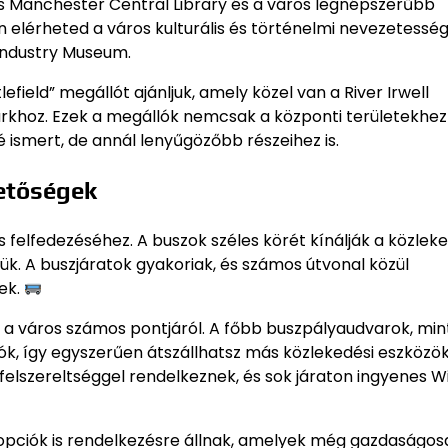
res Manchester Central Library és a város legnépszerűbb
elérheted a város kulturális és történelmi nevezetessége
 Industry Museum.
field” megállót ajánljuk, amely közel van a River Irwell
arkhoz. Ezek a megállók nemcsak a központi területekhez
ismert, de annál lenyűgözőbb részeihez is.
hetőségek
 felfedezéséhez. A buszok széles körét kínálják a közleke
ük. A buszjáratok gyakoriak, és számos útvonal közül
ek.
 a város számos pontjáról. A főbb buszpályaudvarok, min
atók, így egyszerűen átszállhatsz más közlekedési eszközö
lszereltséggel rendelkeznek, és sok járaton ingyenes Wi-
topciók is rendelkezésre állnak, amelyek még gazdaságo