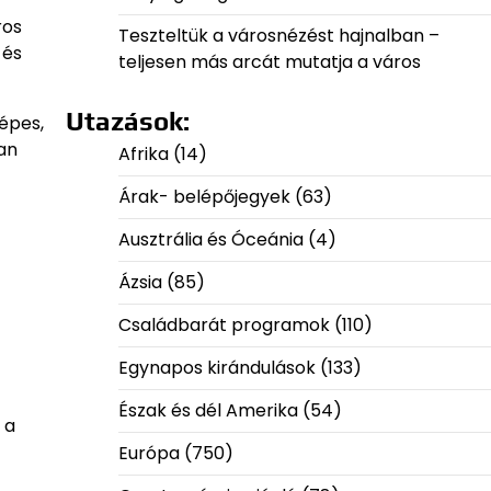
ros
Teszteltük a városnézést hajnalban –
 és
teljesen más arcát mutatja a város
Utazások:
épes,
an
Afrika
(14)
Árak- belépőjegyek
(63)
Ausztrália és Óceánia
(4)
Ázsia
(85)
Családbarát programok
(110)
Egynapos kirándulások
(133)
Észak és dél Amerika
(54)
 a
Európa
(750)