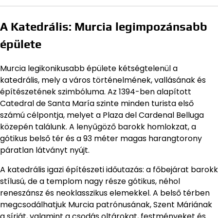
A Katedrális: Murcia legimpozánsabb
épülete
Murcia legikonikusabb épülete kétségtelenül a
katedrális, mely a város történelmének, vallásának és
építészetének szimbóluma. Az 1394-ben alapított
Catedral de Santa María szinte minden turista első
számú célpontja, melyet a Plaza del Cardenal Belluga
közepén találunk. A lenyűgöző barokk homlokzat, a
gótikus belső tér és a 93 méter magas harangtorony
páratlan látványt nyújt.
A katedrális igazi építészeti időutazás: a főbejárat barokk
stílusú, de a templom nagy része gótikus, néhol
reneszánsz és neoklasszikus elemekkel. A belső térben
megcsodálhatjuk Murcia patrónusának, Szent Máriának
a sírját, valamint a csodás oltárokat, festményeket és