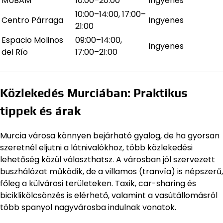
MUBAM
10:00–20:00
Ingyenes
10:00–14:00, 17:00–
Centro Párraga
Ingyenes
21:00
Espacio Molinos
09:00–14:00,
Ingyenes
del Río
17:00–21:00
Közlekedés Murciában: Praktikus
tippek és árak
Murcia városa könnyen bejárható gyalog, de ha gyorsan
szeretnél eljutni a látnivalókhoz, több közlekedési
lehetőség közül választhatsz. A városban jól szervezett
buszhálózat működik, de a villamos (tranvía) is népszerű,
főleg a külvárosi területeken. Taxik, car-sharing és
biciklikölcsönzés is elérhető, valamint a vasútállomásról
több spanyol nagyvárosba indulnak vonatok.