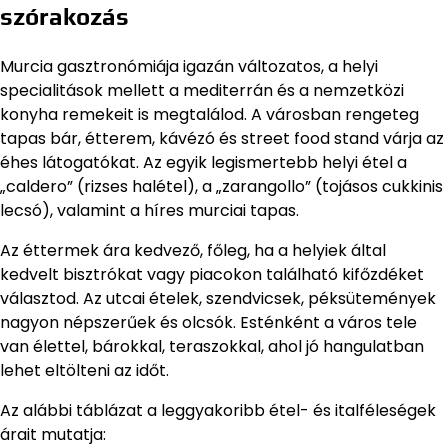
szórakozás
Murcia gasztronómiája igazán változatos, a helyi
specialitások mellett a mediterrán és a nemzetközi
konyha remekeit is megtalálod. A városban rengeteg
tapas bár, étterem, kávézó és street food stand várja az
éhes látogatókat. Az egyik legismertebb helyi étel a
„caldero” (rizses halétel), a „zarangollo” (tojásos cukkinis
lecsó), valamint a híres murciai tapas.
Az éttermek ára kedvező, főleg, ha a helyiek által
kedvelt bisztrókat vagy piacokon található kifőzdéket
választod. Az utcai ételek, szendvicsek, péksütemények
nagyon népszerűek és olcsók. Esténként a város tele
van élettel, bárokkal, teraszokkal, ahol jó hangulatban
lehet eltölteni az időt.
Az alábbi táblázat a leggyakoribb étel- és italféleségek
árait mutatja: