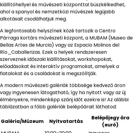
kiállítóhellyel és művészeti központtal büszkélkedhet,
ahol a spanyol és nemzetközi művészek legújabb
alkotásait csodálhatjuk meg.
A legfontosabb helyszínek közé tartozik a Centro
Párraga kortárs művészeti központ, a MUBAM (Museo de
Bellas Artes de Murcia) vagy az Espacio Molinos del
Río_Caballerizas. Ezek a helyek rendszeresen
szerveznek időszaki kiállításokat, workshopokat,
előadásokat és interaktív programokat, amelyek a
fiatalokat és a családokat is megszólítják.
A modern művészeti galériák többsége kedvező áron
vagy ingyenesen látogatható, így ha nyitott vagy az új
élményekre, mindenképp szánj időt ezekre is! Az alábbi
táblázatban a főbb galériák belépőárait láthatod:
Belépőjegy ára
Galéria/Múzeum
Nyitvatartás
(euró)