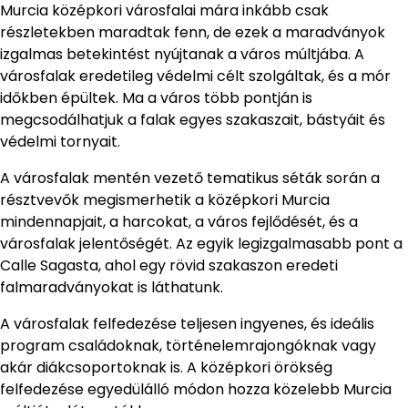
Murcia középkori városfalai mára inkább csak
részletekben maradtak fenn, de ezek a maradványok
izgalmas betekintést nyújtanak a város múltjába. A
városfalak eredetileg védelmi célt szolgáltak, és a mór
időkben épültek. Ma a város több pontján is
megcsodálhatjuk a falak egyes szakaszait, bástyáit és
védelmi tornyait.
A városfalak mentén vezető tematikus séták során a
résztvevők megismerhetik a középkori Murcia
mindennapjait, a harcokat, a város fejlődését, és a
városfalak jelentőségét. Az egyik legizgalmasabb pont a
Calle Sagasta, ahol egy rövid szakaszon eredeti
falmaradványokat is láthatunk.
A városfalak felfedezése teljesen ingyenes, és ideális
program családoknak, történelemrajongóknak vagy
akár diákcsoportoknak is. A középkori örökség
felfedezése egyedülálló módon hozza közelebb Murcia