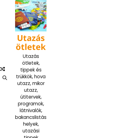
Skip
to
content
Utazás
ötletek
Utazás
ötletek,
tippek és
trükkök, hova
utazz, mikor
utazz,
útitervek,
programok,
látnivalók,
bakancslistás
helyek,
utazási
tippek