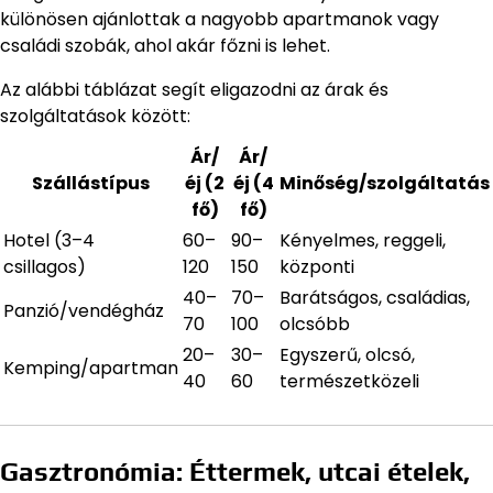
különösen ajánlottak a nagyobb apartmanok vagy
családi szobák, ahol akár főzni is lehet.
Az alábbi táblázat segít eligazodni az árak és
szolgáltatások között:
Ár/
Ár/
Szállástípus
éj (2
éj (4
Minőség/szolgáltatás
fő)
fő)
Hotel (3–4
60–
90–
Kényelmes, reggeli,
csillagos)
120
150
központi
40–
70–
Barátságos, családias,
Panzió/vendégház
70
100
olcsóbb
20–
30–
Egyszerű, olcsó,
Kemping/apartman
40
60
természetközeli
Gasztronómia: Éttermek, utcai ételek,