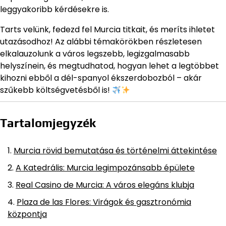
leggyakoribb kérdésekre is.
Tarts velünk, fedezd fel Murcia titkait, és meríts ihletet
utazásodhoz! Az alábbi témakörökben részletesen
elkalauzolunk a város legszebb, legizgalmasabb
helyszínein, és megtudhatod, hogyan lehet a legtöbbet
kihozni ebből a dél-spanyol ékszerdobozból – akár
szűkebb költségvetésből is!
Tartalomjegyzék
Murcia rövid bemutatása és történelmi áttekintése
A Katedrális: Murcia legimpozánsabb épülete
Real Casino de Murcia: A város elegáns klubja
Plaza de las Flores: Virágok és gasztronómia
központja