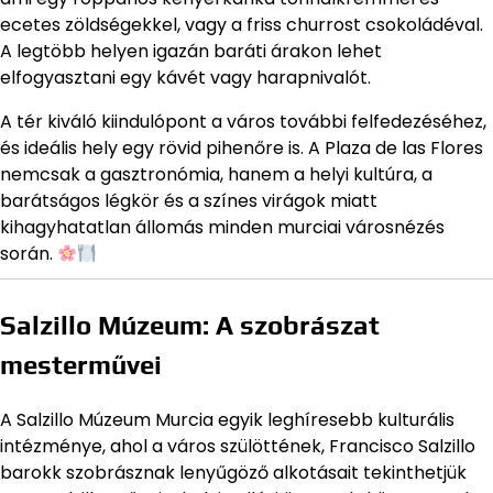
ecetes zöldségekkel, vagy a friss churrost csokoládéval.
A legtöbb helyen igazán baráti árakon lehet
elfogyasztani egy kávét vagy harapnivalót.
A tér kiváló kiindulópont a város további felfedezéséhez,
és ideális hely egy rövid pihenőre is. A Plaza de las Flores
nemcsak a gasztronómia, hanem a helyi kultúra, a
barátságos légkör és a színes virágok miatt
kihagyhatatlan állomás minden murciai városnézés
során.
Salzillo Múzeum: A szobrászat
mesterművei
A Salzillo Múzeum Murcia egyik leghíresebb kulturális
intézménye, ahol a város szülöttének, Francisco Salzillo
barokk szobrásznak lenyűgöző alkotásait tekinthetjük