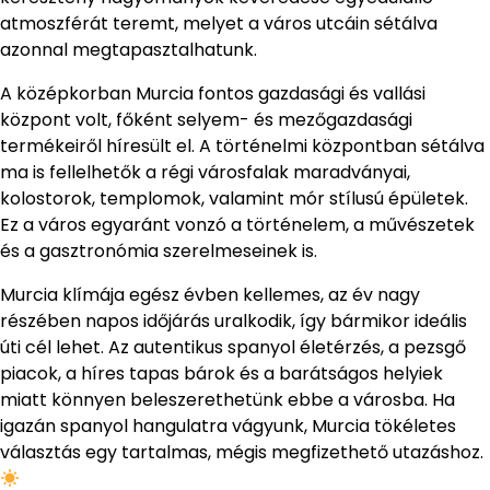
atmoszférát teremt, melyet a város utcáin sétálva
azonnal megtapasztalhatunk.
A középkorban Murcia fontos gazdasági és vallási
központ volt, főként selyem- és mezőgazdasági
termékeiről híresült el. A történelmi központban sétálva
ma is fellelhetők a régi városfalak maradványai,
kolostorok, templomok, valamint mór stílusú épületek.
Ez a város egyaránt vonzó a történelem, a művészetek
és a gasztronómia szerelmeseinek is.
Murcia klímája egész évben kellemes, az év nagy
részében napos időjárás uralkodik, így bármikor ideális
úti cél lehet. Az autentikus spanyol életérzés, a pezsgő
piacok, a híres tapas bárok és a barátságos helyiek
miatt könnyen beleszerethetünk ebbe a városba. Ha
igazán spanyol hangulatra vágyunk, Murcia tökéletes
választás egy tartalmas, mégis megfizethető utazáshoz.