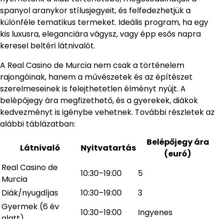
spanyol aranykor stílusjegyeit, és felfedezhetjük a
különféle tematikus termeket. Ideális program, ha egy
kis luxusra, eleganciára vágysz, vagy épp esős napra
keresel beltéri látnivalót.
A Real Casino de Murcia nem csak a történelem
rajongóinak, hanem a művészetek és az építészet
szerelmeseinek is felejthetetlen élményt nyújt. A
belépőjegy ára megfizethető, és a gyerekek, diákok
kedvezményt is igénybe vehetnek. További részletek az
alábbi táblázatban:
Belépőjegy ára
Látnivaló
Nyitvatartás
(euró)
Real Casino de
10:30–19:00
5
Murcia
Diák/nyugdíjas
10:30–19:00
3
Gyermek (6 év
10:30–19:00
Ingyenes
alatt)