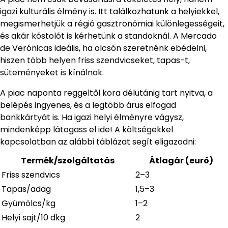
igazi kulturális élmény is. Itt találkozhatunk a helyiekkel,
megismerhetjük a régió gasztronómiai különlegességeit,
és akár kóstolót is kérhetünk a standoknál. A Mercado
de Verónicas ideális, ha olcsón szeretnénk ebédelni,
hiszen több helyen friss szendvicseket, tapas-t,
süteményeket is kínálnak.
A piac naponta reggeltől kora délutánig tart nyitva, a
belépés ingyenes, és a legtöbb árus elfogad
bankkártyát is. Ha igazi helyi élményre vágysz,
mindenképp látogass el ide! A költségekkel
kapcsolatban az alábbi táblázat segít eligazodni:
Termék/szolgáltatás
Átlagár (euró)
Friss szendvics
2–3
Tapas/adag
1,5–3
Gyümölcs/kg
1–2
Helyi sajt/10 dkg
2