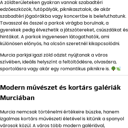
A zöldterületeken gyakran vannak szabadtéri
edzőeszközök, futópályák, piknikasztalok, de akár
szabadtéri jógaórákba vagy koncertbe is belefuthatunk.
Tavasszal és ősszel a parkok virágba borulnak, a
gyerekek pedig élvezhetik a játszótereket, csúszdákat és
hintákat. A parkok ingyenesen látogathatók, ami
különösen előnyös, ha olcsón szeretnél kikapcsolódni.
Murcia parkjai igazi zöld oázist nyújtanak a város
szívében, ideális helyszínt a feltöltődésre, olvasásra,
sportolásra vagy akár egy romantikus piknikre is.
Modern művészet és kortárs galériák
Murciában
Murcia nemcsak történelmi értékeire büszke, hanem
izgalmas kortárs művészeti életével is kitűnik a spanyol
városok közül. A város több modern galériával,