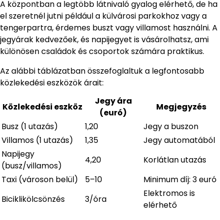
A központban a legtöbb látnivaló gyalog elérhető, de ha
el szeretnél jutni például a külvárosi parkokhoz vagy a
tengerpartra, érdemes buszt vagy villamost használni. A
jegyárak kedvezőek, és napijegyet is vásárolhatsz, ami
különösen családok és csoportok számára praktikus.
Az alábbi táblázatban összefoglaltuk a legfontosabb
közlekedési eszközök árait:
Jegy ára
Közlekedési eszköz
Megjegyzés
(euró)
Busz (1 utazás)
1,20
Jegy a buszon
Villamos (1 utazás)
1,35
Jegy automatából
Napijegy
4,20
Korlátlan utazás
(busz/villamos)
Taxi (városon belül)
5–10
Minimum díj: 3 euró
Elektromos is
Biciklikölcsönzés
3/óra
elérhető