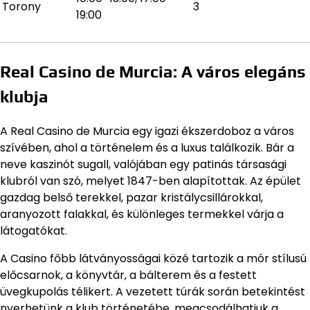
Torony
3
19:00
Real Casino de Murcia: A város elegáns
klubja
A Real Casino de Murcia egy igazi ékszerdoboz a város
szívében, ahol a történelem és a luxus találkozik. Bár a
neve kaszinót sugall, valójában egy patinás társasági
klubról van szó, melyet 1847-ben alapítottak. Az épület
gazdag belső terekkel, pazar kristálycsillárokkal,
aranyozott falakkal, és különleges termekkel várja a
látogatókat.
A Casino főbb látványosságai közé tartozik a mór stílusú
előcsarnok, a könyvtár, a bálterem és a festett
üvegkupolás télikert. A vezetett túrák során betekintést
nyerhetünk a klub történetébe, megcsodálhatjuk a