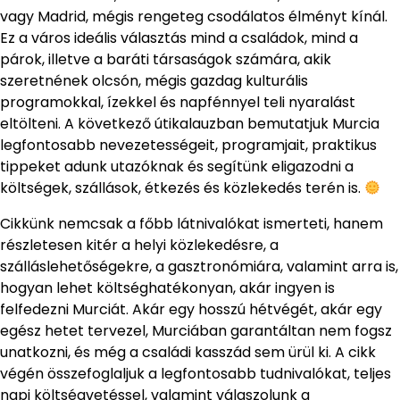
vagy Madrid, mégis rengeteg csodálatos élményt kínál.
Ez a város ideális választás mind a családok, mind a
párok, illetve a baráti társaságok számára, akik
szeretnének olcsón, mégis gazdag kulturális
programokkal, ízekkel és napfénnyel teli nyaralást
eltölteni. A következő útikalauzban bemutatjuk Murcia
legfontosabb nevezetességeit, programjait, praktikus
tippeket adunk utazóknak és segítünk eligazodni a
költségek, szállások, étkezés és közlekedés terén is.
Cikkünk nemcsak a főbb látnivalókat ismerteti, hanem
részletesen kitér a helyi közlekedésre, a
szálláslehetőségekre, a gasztronómiára, valamint arra is,
hogyan lehet költséghatékonyan, akár ingyen is
felfedezni Murciát. Akár egy hosszú hétvégét, akár egy
egész hetet tervezel, Murciában garantáltan nem fogsz
unatkozni, és még a családi kasszád sem ürül ki. A cikk
végén összefoglaljuk a legfontosabb tudnivalókat, teljes
napi költségvetéssel, valamint válaszolunk a