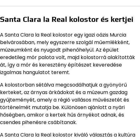
Santa Clara la Real kolostor és kertjei
A Santa Clara la Real kolostor egy igazi oázis Murcia
belvárosában, mely egyszerre szolgál műemlékként,
múzeumként és nyugodt pihenőhelyül. Az épület
eredetileg mór palota volt, majd kolostorrá alakították
át, így a mór és keresztény építészet keveredése
izgalmas hangulatot teremt.
A kolostorban sétálva megcsodálhatjuk a gyönyörű
kerteket, az árnyas árkádokat és a múzeum gazdag
gyűjteményét, amely a régió vallásos művészetét és
történelmét mutatja be. Különösen ajánlott a nyári
hőségben, amikor a kertek hűs árnyékot adnak, és
csendes pihenésre csábítanak.
A Santa Clara la Real kolostor kiváló választás a kultúra