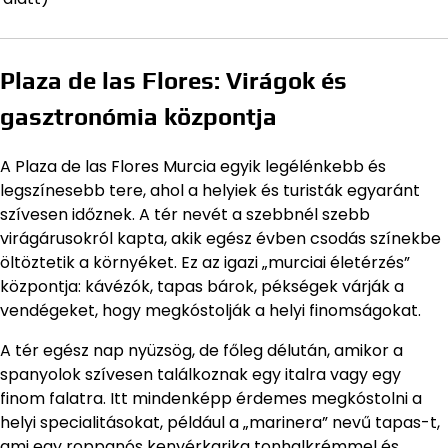
Plaza de las Flores: Virágok és
gasztronómia központja
A Plaza de las Flores Murcia egyik legélénkebb és
legszínesebb tere, ahol a helyiek és turisták egyaránt
szívesen időznek. A tér nevét a szebbnél szebb
virágárusokról kapta, akik egész évben csodás színekbe
öltöztetik a környéket. Ez az igazi „murciai életérzés”
központja: kávézók, tapas bárok, pékségek várják a
vendégeket, hogy megkóstolják a helyi finomságokat.
A tér egész nap nyüzsög, de főleg délután, amikor a
spanyolok szívesen találkoznak egy italra vagy egy
finom falatra. Itt mindenképp érdemes megkóstolni a
helyi specialitásokat, például a „marinera” nevű tapas-t,
ami egy roppanós kenyérkarika tonhalkrémmel és