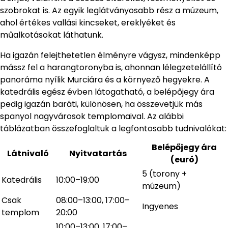
szobrokat is. Az egyik leglátványosabb rész a múzeum,
ahol értékes vallási kincseket, ereklyéket és
műalkotásokat láthatunk.
Ha igazán felejthetetlen élményre vágysz, mindenképp
mássz fel a harangtoronyba is, ahonnan lélegzetelállító
panoráma nyílik Murciára és a környező hegyekre. A
katedrális egész évben látogatható, a belépőjegy ára
pedig igazán baráti, különösen, ha összevetjük más
spanyol nagyvárosok templomaival. Az alábbi
táblázatban összefoglaltuk a legfontosabb tudnivalókat:
Belépőjegy ára
Látnivaló
Nyitvatartás
(euró)
5 (torony +
Katedrális
10:00–19:00
múzeum)
Csak
08:00–13:00, 17:00–
Ingyenes
templom
20:00
10:00–13:00, 17:00–