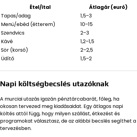
Étel/ital
Átlagár (euró)
Tapas/adag
1,5–3
Menü/ebéd (étterem)
10–15
Szendvics
2–3
Kávé
1,2–1,5
Sör (korsó)
2–2,5
Üdítő
1,5–2
Napi költségbecslés utazóknak
A murciai utazás igazán pénztárcabarát, főleg, ha
okosan tervezed meg kiadásaidat. Egy átlagos napi
költés attól függ, hogy milyen szállást, étkezést és
programokat választasz, de az alábbi becslés segíthet a
tervezésben.