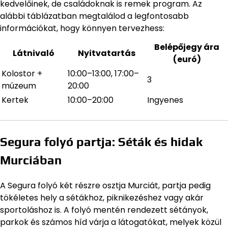
kedvelőinek, de családoknak is remek program. Az
alábbi táblázatban megtalálod a legfontosabb
információkat, hogy könnyen tervezhess:
Belépőjegy ára
Látnivaló
Nyitvatartás
(euró)
Kolostor +
10:00–13:00, 17:00–
3
múzeum
20:00
Kertek
10:00–20:00
Ingyenes
Segura folyó partja: Séták és hidak
Murciában
A Segura folyó két részre osztja Murciát, partja pedig
tökéletes hely a sétákhoz, piknikezéshez vagy akár
sportoláshoz is. A folyó mentén rendezett sétányok,
parkok és számos híd várja a látogatókat, melyek közül