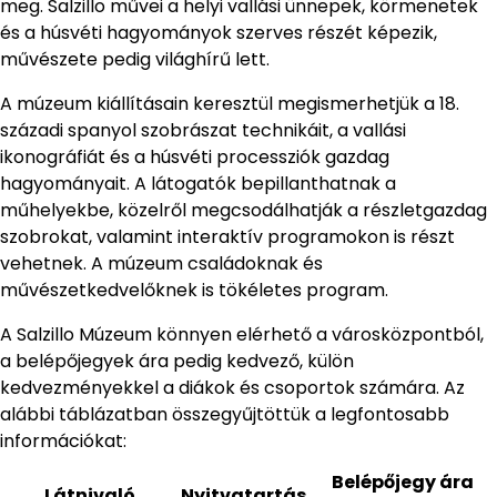
meg. Salzillo művei a helyi vallási ünnepek, körmenetek
és a húsvéti hagyományok szerves részét képezik,
művészete pedig világhírű lett.
A múzeum kiállításain keresztül megismerhetjük a 18.
századi spanyol szobrászat technikáit, a vallási
ikonográfiát és a húsvéti processziók gazdag
hagyományait. A látogatók bepillanthatnak a
műhelyekbe, közelről megcsodálhatják a részletgazdag
szobrokat, valamint interaktív programokon is részt
vehetnek. A múzeum családoknak és
művészetkedvelőknek is tökéletes program.
A Salzillo Múzeum könnyen elérhető a városközpontból,
a belépőjegyek ára pedig kedvező, külön
kedvezményekkel a diákok és csoportok számára. Az
alábbi táblázatban összegyűjtöttük a legfontosabb
információkat:
Belépőjegy ára
Látnivaló
Nyitvatartás