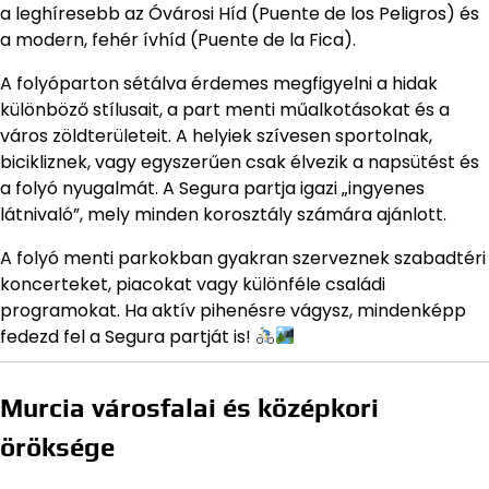
a leghíresebb az Óvárosi Híd (Puente de los Peligros) és
a modern, fehér ívhíd (Puente de la Fica).
A folyóparton sétálva érdemes megfigyelni a hidak
különböző stílusait, a part menti műalkotásokat és a
város zöldterületeit. A helyiek szívesen sportolnak,
bicikliznek, vagy egyszerűen csak élvezik a napsütést és
a folyó nyugalmát. A Segura partja igazi „ingyenes
látnivaló”, mely minden korosztály számára ajánlott.
A folyó menti parkokban gyakran szerveznek szabadtéri
koncerteket, piacokat vagy különféle családi
programokat. Ha aktív pihenésre vágysz, mindenképp
fedezd fel a Segura partját is!
Murcia városfalai és középkori
öröksége