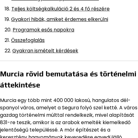
Teljes költségkalkuláció 2 és 4 fő részére
Gyakori hibák, amiket érdemes elkerülni
Programok esős napokra
Összefoglalás
Gyakran ismételt kérdések
Murcia rövid bemutatása és történelmi
áttekintése
Murcia egy több mint 400 000 lakosú, hangulatos dél-
spanyol város, amelyet a Segura folyó szel ketté. A város
gazdag történelmi múlttal rendelkezik, mivel alapítását
831-re teszik, amikor is az arabok emelték kiemelkedő
jelentőségű településsé. A mór építészet és a
keresztény hagyományok keveredése egyedülálló