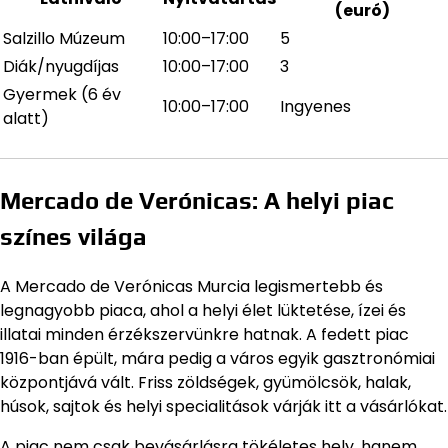
(euró)
Salzillo Múzeum
10:00–17:00
5
Diák/nyugdíjas
10:00–17:00
3
Gyermek (6 év
10:00–17:00
Ingyenes
alatt)
Mercado de Verónicas: A helyi piac
színes világa
A Mercado de Verónicas Murcia legismertebb és
legnagyobb piaca, ahol a helyi élet lüktetése, ízei és
illatai minden érzékszervünkre hatnak. A fedett piac
1916-ban épült, mára pedig a város egyik gasztronómiai
központjává vált. Friss zöldségek, gyümölcsök, halak,
húsok, sajtok és helyi specialitások várják itt a vásárlókat.
A piac nem csak bevásárlásra tökéletes hely, hanem