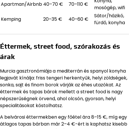
Konyha,
Apartman/Airbnb
40–70 €
70–110 €
mosógép, wifi
Sátor/házikó,
Kemping
20–35 €
40–60 €
fürdő, konyha
Éttermek, street food, szórakozás és
árak
Murcia gasztronómiája a mediterrán és spanyol konyha
legjavát kínálja: friss tengeri herkentyűk, helyi zöldségek,
sonka, sajt és finom borok várják az éhes utazókat. Az
éttermek és tapas bárok mellett a street food is nagy
népszerűségnek örvend, ahol olcsón, gyorsan, helyi
specialitásokat kóstolhatsz.
A belvárosi éttermekben egy főétel ára 8–15 €, míg egy
átlagos tapas bárban már 2–4 €-ért is kaphatsz kisebb