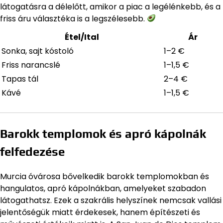
látogatásra a délelőtt, amikor a piac a legélénkebb, és a
friss áru választéka is a legszélesebb.
Étel/Ital
Ár
Sonka, sajt kóstoló
1–2 €
Friss narancslé
1–1,5 €
Tapas tál
2–4 €
Kávé
1–1,5 €
Barokk templomok és apró kápolnák
felfedezése
Murcia óvárosa bővelkedik barokk templomokban és
hangulatos, apró kápolnákban, amelyeket szabadon
látogathatsz. Ezek a szakrális helyszínek nemcsak vallási
jelentőségük miatt érdekesek, hanem építészeti és