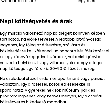
Szabadtéri koncert
Ingyenes
Napi költségvetés és árak
Egy murciai városnéző nap költségeit könnyen kézben
tarthatod, ha előre tervezel. A legtöbb látványosság
ingyenes, így főleg az étkezésre, szállásra és
közlekedésre kell költened. Ha naponta két főétkezéssel
és egy könnyű reggelivel számolsz, valamint igénybe
veszed a helyi buszt vagy villamost, akkor egy átlagos
nap költsége egy főre kb. 30–50 € között mozog.
Ha családdal utazol, érdemes apartmant vagy panziót
választani, így a főzéssel, közös étkezésekkel is
spórolhatsz. A gyerekeknek sok múzeum, park és
program ingyenes vagy kedvezményes, így a családi
költségvetés is kedvező maradhat.