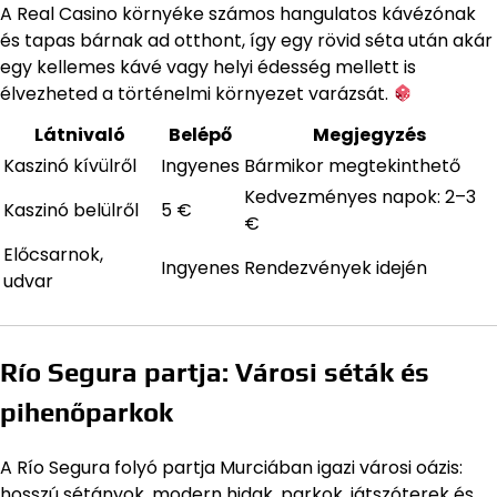
A Real Casino környéke számos hangulatos kávézónak
és tapas bárnak ad otthont, így egy rövid séta után akár
egy kellemes kávé vagy helyi édesség mellett is
élvezheted a történelmi környezet varázsát.
Látnivaló
Belépő
Megjegyzés
Kaszinó kívülről
Ingyenes
Bármikor megtekinthető
Kedvezményes napok: 2–3
Kaszinó belülről
5 €
€
Előcsarnok,
Ingyenes
Rendezvények idején
udvar
Río Segura partja: Városi séták és
pihenőparkok
A Río Segura folyó partja Murciában igazi városi oázis:
hosszú sétányok, modern hidak, parkok, játszóterek és