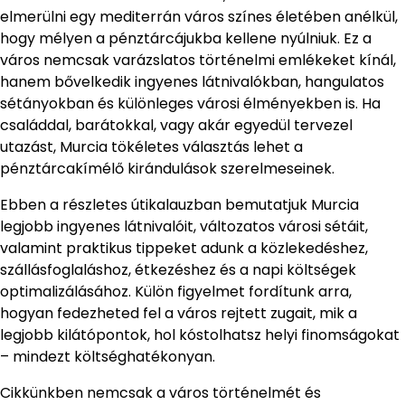
elmerülni egy mediterrán város színes életében anélkül,
hogy mélyen a pénztárcájukba kellene nyúlniuk. Ez a
város nemcsak varázslatos történelmi emlékeket kínál,
hanem bővelkedik ingyenes látnivalókban, hangulatos
sétányokban és különleges városi élményekben is. Ha
családdal, barátokkal, vagy akár egyedül tervezel
utazást, Murcia tökéletes választás lehet a
pénztárcakímélő kirándulások szerelmeseinek.
Ebben a részletes útikalauzban bemutatjuk Murcia
legjobb ingyenes látnivalóit, változatos városi sétáit,
valamint praktikus tippeket adunk a közlekedéshez,
szállásfoglaláshoz, étkezéshez és a napi költségek
optimalizálásához. Külön figyelmet fordítunk arra,
hogyan fedezheted fel a város rejtett zugait, mik a
legjobb kilátópontok, hol kóstolhatsz helyi finomságokat
– mindezt költséghatékonyan.
Cikkünkben nemcsak a város történelmét és