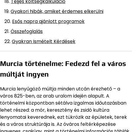
Teljes költségkalkuláció
Gyakori hibák, amiket érdemes elkerülni
Esős napra ajánlott programok
Összefoglalás
Gyakran Ismételt Kérdések
Murcia történelme: Fedezd fel a város
múltját ingyen
Murcia lenyűgöző múltja minden utcán érezhető – a
város 825-ben, az arab uralom idején alapult. A
történelmi központban sétálva izgalmas időutazásban
lehet részed: a mór, keresztény és zsidó kultúra
lenyomatai keverednek, ezt tükrözik az épületek, terek
és a város struktúrája is. Az óváros feltérképezése
ingyenes, csakúgy, mint a történelmi információs táblák