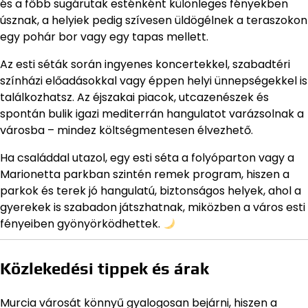
és a főbb sugárutak esténként különleges fényekben
úsznak, a helyiek pedig szívesen üldögélnek a teraszokon
egy pohár bor vagy egy tapas mellett.
Az esti séták során ingyenes koncertekkel, szabadtéri
színházi előadásokkal vagy éppen helyi ünnepségekkel is
találkozhatsz. Az éjszakai piacok, utcazenészek és
spontán bulik igazi mediterrán hangulatot varázsolnak a
városba – mindez költségmentesen élvezhető.
Ha családdal utazol, egy esti séta a folyóparton vagy a
Marionetta parkban szintén remek program, hiszen a
parkok és terek jó hangulatú, biztonságos helyek, ahol a
gyerekek is szabadon játszhatnak, miközben a város esti
fényeiben gyönyörködhettek.
Közlekedési tippek és árak
Murcia városát könnyű gyalogosan bejárni, hiszen a