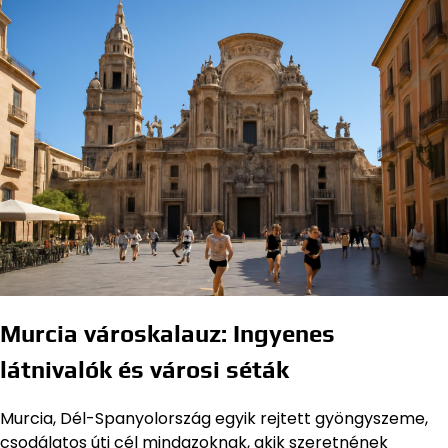
Murcia városkalauz: Ingyenes
látnivalók és városi séták
Murcia, Dél-Spanyolország egyik rejtett gyöngyszeme,
csodálatos úti cél mindazoknak, akik szeretnének