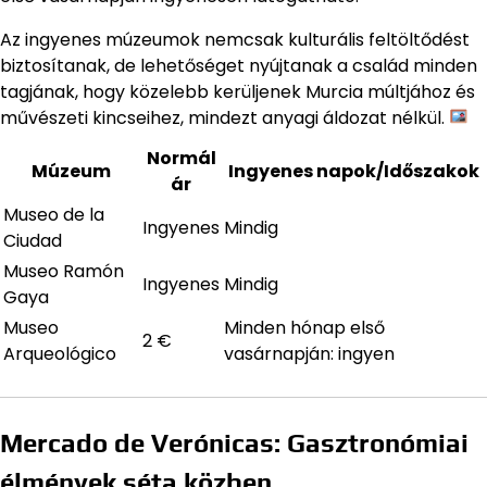
Az ingyenes múzeumok nemcsak kulturális feltöltődést
biztosítanak, de lehetőséget nyújtanak a család minden
tagjának, hogy közelebb kerüljenek Murcia múltjához és
művészeti kincseihez, mindezt anyagi áldozat nélkül.
Normál
Múzeum
Ingyenes napok/Időszakok
ár
Museo de la
Ingyenes
Mindig
Ciudad
Museo Ramón
Ingyenes
Mindig
Gaya
Museo
Minden hónap első
2 €
Arqueológico
vasárnapján: ingyen
Mercado de Verónicas: Gasztronómiai
élmények séta közben