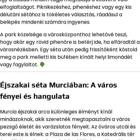
elfoglaltságot. Piknikezéshez, pihenéshez vagy egy kis
délutáni sétához is tökéletes választás, ráadásul a
belépés mindenki számára ingyenes.
A park közelsége a városközponthoz lehetővé teszi,
hogy akár egy rövid pihenőre is betérj ide, ha elfáradtál a
városnézésben. Egy séta után pedig frissítőként kóstold
meg a park melletti kis büfében kínált helyi limonádét
vagy fagylaltot.
Éjszakai séta Murciában: A város
fényei és hangulata
Murcia éjszakai arca különleges élményt kínál
mindazoknak, akik szeretnék megtapasztalni a város
pezsgő életét és varázslatos fényeit. Az óváros utcái és
terei este is élnek: a Plaza de las Flores, a Katedrális tér