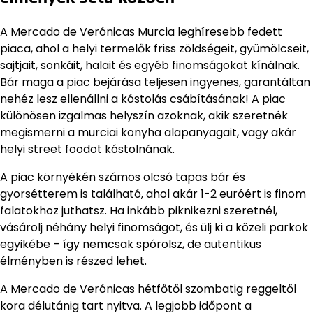
A Mercado de Verónicas Murcia leghíresebb fedett
piaca, ahol a helyi termelők friss zöldségeit, gyümölcseit,
sajtjait, sonkáit, halait és egyéb finomságokat kínálnak.
Bár maga a piac bejárása teljesen ingyenes, garantáltan
nehéz lesz ellenállni a kóstolás csábításának! A piac
különösen izgalmas helyszín azoknak, akik szeretnék
megismerni a murciai konyha alapanyagait, vagy akár
helyi street foodot kóstolnának.
A piac környékén számos olcsó tapas bár és
gyorsétterem is található, ahol akár 1-2 euróért is finom
falatokhoz juthatsz. Ha inkább piknikezni szeretnél,
vásárolj néhány helyi finomságot, és ülj ki a közeli parkok
egyikébe – így nemcsak spórolsz, de autentikus
élményben is részed lehet.
A Mercado de Verónicas hétfőtől szombatig reggeltől
kora délutánig tart nyitva. A legjobb időpont a