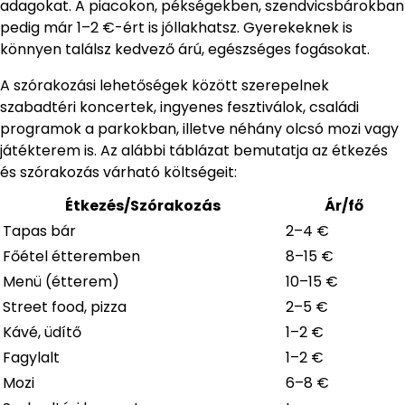
adagokat. A piacokon, pékségekben, szendvicsbárokban
pedig már 1–2 €-ért is jóllakhatsz. Gyerekeknek is
könnyen találsz kedvező árú, egészséges fogásokat.
A szórakozási lehetőségek között szerepelnek
szabadtéri koncertek, ingyenes fesztiválok, családi
programok a parkokban, illetve néhány olcsó mozi vagy
játékterem is. Az alábbi táblázat bemutatja az étkezés
és szórakozás várható költségeit:
Étkezés/Szórakozás
Ár/fő
Tapas bár
2–4 €
Főétel étteremben
8–15 €
Menü (étterem)
10–15 €
Street food, pizza
2–5 €
Kávé, üdítő
1–2 €
Fagylalt
1–2 €
Mozi
6–8 €