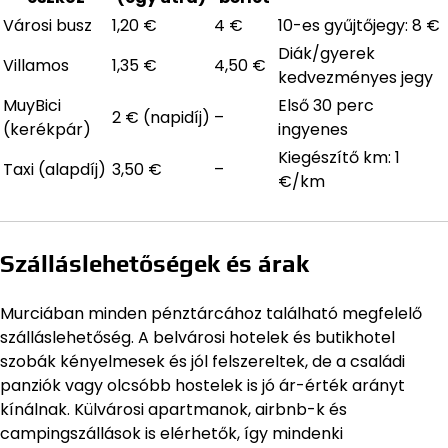
Városi busz
1,20 €
4 €
10-es gyűjtőjegy: 8 €
Diák/gyerek
Villamos
1,35 €
4,50 €
kedvezményes jegy
MuyBici
Első 30 perc
2 € (napidíj)
–
(kerékpár)
ingyenes
Kiegészítő km: 1
Taxi (alapdíj)
3,50 €
–
€/km
Szálláslehetőségek és árak
Murciában minden pénztárcához található megfelelő
szálláslehetőség. A belvárosi hotelek és butikhotel
szobák kényelmesek és jól felszereltek, de a családi
panziók vagy olcsóbb hostelek is jó ár-érték arányt
kínálnak. Külvárosi apartmanok, airbnb-k és
campingszállások is elérhetők, így mindenki