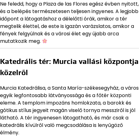
Ne feledd, hogy a Plaza de las Flores egész évben nyitott,
és a belépés természetesen teljesen ingyenes. A legjobb
időpont a látogatáshoz a délelőtti órák, amikor a tér
megtelik élettel, de este is igazán varázslatos, amikor a
fények felgyúlnak és a városi élet egy újabb arca
mutatkozik meg.
Katedrális tér: Murcia vallási központja
közelről
Murcia Katedrálisa, a Santa María-székesegyház, a város
egyik legfontosabb látványossága és a főtér központi
eleme. A templom impozáns homlokzata, a barokk és
gótikus stílus jegyeit magán viselő tornya messziről is jól
látható. A tér ingyenesen látogatható, és már csak a
katedrális kívülről való megcsodálása is lenyűgöző
élmény.