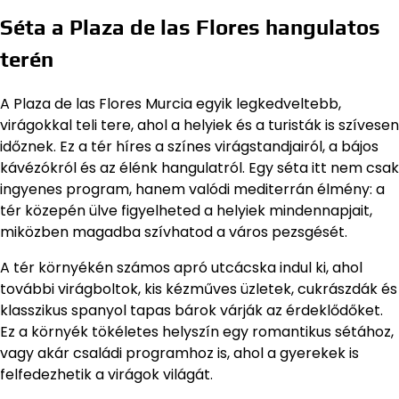
Séta a Plaza de las Flores hangulatos
terén
A Plaza de las Flores Murcia egyik legkedveltebb,
virágokkal teli tere, ahol a helyiek és a turisták is szívesen
időznek. Ez a tér híres a színes virágstandjairól, a bájos
kávézókról és az élénk hangulatról. Egy séta itt nem csak
ingyenes program, hanem valódi mediterrán élmény: a
tér közepén ülve figyelheted a helyiek mindennapjait,
miközben magadba szívhatod a város pezsgését.
A tér környékén számos apró utcácska indul ki, ahol
további virágboltok, kis kézműves üzletek, cukrászdák és
klasszikus spanyol tapas bárok várják az érdeklődőket.
Ez a környék tökéletes helyszín egy romantikus sétához,
vagy akár családi programhoz is, ahol a gyerekek is
felfedezhetik a virágok világát.