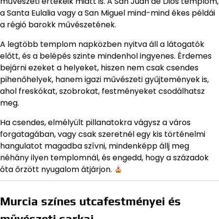
művészeti értékeik miatt is. A San Juan de Dios templom,
a Santa Eulalia vagy a San Miguel mind-mind ékes példái
a régió barokk művészetének.
A legtöbb templom napközben nyitva áll a látogatók
előtt, és a belépés szinte mindenhol ingyenes. Érdemes
bejárni ezeket a helyeket, hiszen nem csak csendes
pihenőhelyek, hanem igazi művészeti gyűjtemények is,
ahol freskókat, szobrokat, festményeket csodálhatsz
meg.
Ha csendes, elmélyült pillanatokra vágysz a város
forgatagában, vagy csak szeretnél egy kis történelmi
hangulatot magadba szívni, mindenképp állj meg
néhány ilyen templomnál, és engedd, hogy a századok
óta őrzött nyugalom átjárjon.
Murcia színes utcafestményei és
művészeti sarkai