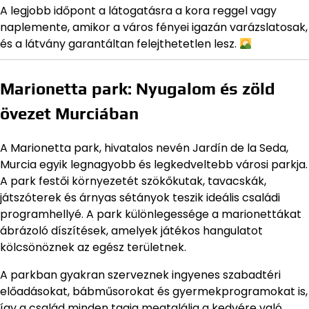
A legjobb időpont a látogatásra a kora reggel vagy
naplemente, amikor a város fényei igazán varázslatosak,
és a látvány garantáltan felejthetetlen lesz.
Marionetta park: Nyugalom és zöld
övezet Murciában
A Marionetta park, hivatalos nevén Jardín de la Seda,
Murcia egyik legnagyobb és legkedveltebb városi parkja.
A park festői környezetét szökőkutak, tavacskák,
játszóterek és árnyas sétányok teszik ideális családi
programhellyé. A park különlegessége a marionettákat
ábrázoló díszítések, amelyek játékos hangulatot
kölcsönöznek az egész területnek.
A parkban gyakran szerveznek ingyenes szabadtéri
előadásokat, bábműsorokat és gyermekprogramokat is,
így a család minden tagja megtalálja a kedvére való