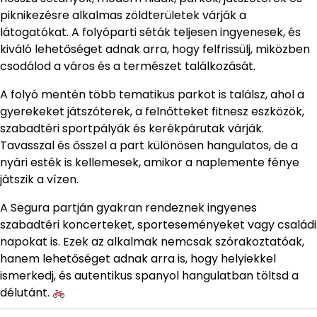
piknikezésre alkalmas zöldterületek várják a
látogatókat. A folyóparti séták teljesen ingyenesek, és
kiváló lehetőséget adnak arra, hogy felfrissülj, miközben
csodálod a város és a természet találkozását.
A folyó mentén több tematikus parkot is találsz, ahol a
gyerekeket játszóterek, a felnőtteket fitnesz eszközök,
szabadtéri sportpályák és kerékpárutak várják.
Tavasszal és ősszel a part különösen hangulatos, de a
nyári esték is kellemesek, amikor a naplemente fénye
játszik a vízen.
A Segura partján gyakran rendeznek ingyenes
szabadtéri koncerteket, sporteseményeket vagy családi
napokat is. Ezek az alkalmak nemcsak szórakoztatóak,
hanem lehetőséget adnak arra is, hogy helyiekkel
ismerkedj, és autentikus spanyol hangulatban töltsd a
délutánt.