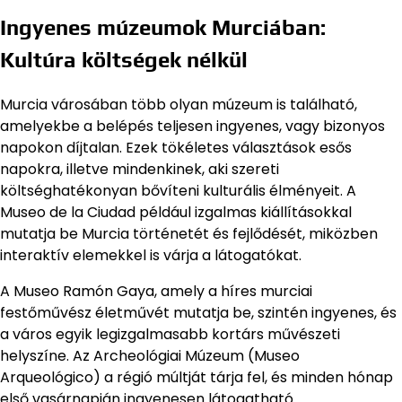
Ingyenes múzeumok Murciában:
Kultúra költségek nélkül
Murcia városában több olyan múzeum is található,
amelyekbe a belépés teljesen ingyenes, vagy bizonyos
napokon díjtalan. Ezek tökéletes választások esős
napokra, illetve mindenkinek, aki szereti
költséghatékonyan bővíteni kulturális élményeit. A
Museo de la Ciudad például izgalmas kiállításokkal
mutatja be Murcia történetét és fejlődését, miközben
interaktív elemekkel is várja a látogatókat.
A Museo Ramón Gaya, amely a híres murciai
festőművész életművét mutatja be, szintén ingyenes, és
a város egyik legizgalmasabb kortárs művészeti
helyszíne. Az Archeológiai Múzeum (Museo
Arqueológico) a régió múltját tárja fel, és minden hónap
első vasárnapján ingyenesen látogatható.