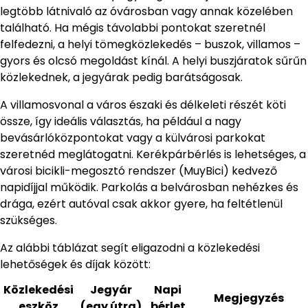
legtöbb látnivaló az óvárosban vagy annak közelében
található. Ha mégis távolabbi pontokat szeretnél
felfedezni, a helyi tömegközlekedés – buszok, villamos –
gyors és olcsó megoldást kínál. A helyi buszjáratok sűrűn
közlekednek, a jegyárak pedig barátságosak.
A villamosvonal a város északi és délkeleti részét köti
össze, így ideális választás, ha például a nagy
bevásárlóközpontokat vagy a külvárosi parkokat
szeretnéd meglátogatni. Kerékpárbérlés is lehetséges, a
városi bicikli-megosztó rendszer (MuyBici) kedvező
napidíjjal működik. Parkolás a belvárosban nehézkes és
drága, ezért autóval csak akkor gyere, ha feltétlenül
szükséges.
Az alábbi táblázat segít eligazodni a közlekedési
lehetőségek és díjak között:
Közlekedési
Jegyár
Napi
Megjegyzés
eszköz
(egy útra)
bérlet