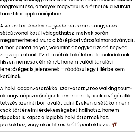
megtekintése, amelyek magyarul is elérhetők a Murcia
turisztikai applikációjában.
A város történelmi negyedében számos ingyenes
sétaútvonal közül válogathatsz, melyek során
megismerheted Murcia középkori városfalmaradványait,
a mór palota helyét, valamint az egykori zsidó negyed
zegzugos utcáit. Ezek a séták tökéletesek családoknak,
hiszen nemcsak élményt, hanem valódi tanulási
lehetőséget is jelentenek – ráadásul egy fillérbe sem
kerülnek.
A helyi idegenvezetőkkel szervezett „free walking tour”-
ok nagy népszerűségnek örvendenek, csak a végén illik
tetszés szerinti borravalót adni. Ezeken a sétákon nem
csak történelmi érdekességeket hallhatsz, hanem
tippeket is kapsz a legjobb helyi éttermekhez,
parkokhoz, vagy akár titkos kilátópontokhoz is.