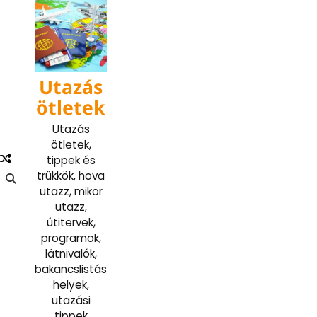
Skip
to
content
Utazás
ötletek
Utazás
ötletek,
tippek és
trükkök, hova
utazz, mikor
utazz,
útitervek,
programok,
látnivalók,
bakancslistás
helyek,
utazási
tippek