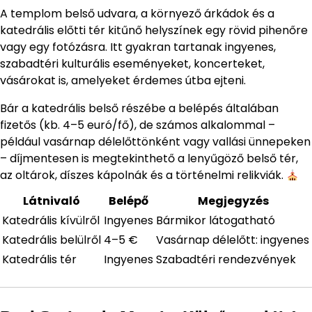
A templom belső udvara, a környező árkádok és a
katedrális előtti tér kitűnő helyszínek egy rövid pihenőre
vagy egy fotózásra. Itt gyakran tartanak ingyenes,
szabadtéri kulturális eseményeket, koncerteket,
vásárokat is, amelyeket érdemes útba ejteni.
Bár a katedrális belső részébe a belépés általában
fizetős (kb. 4–5 euró/fő), de számos alkalommal –
például vasárnap délelőttönként vagy vallási ünnepeken
– díjmentesen is megtekinthető a lenyűgöző belső tér,
az oltárok, díszes kápolnák és a történelmi relikviák.
Látnivaló
Belépő
Megjegyzés
Katedrális kívülről
Ingyenes
Bármikor látogatható
Katedrális belülről
4–5 €
Vasárnap délelőtt: ingyenes
Katedrális tér
Ingyenes
Szabadtéri rendezvények