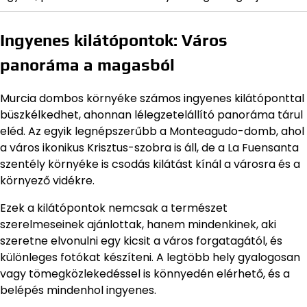
Ingyenes kilátópontok: Város
panoráma a magasból
Murcia dombos környéke számos ingyenes kilátóponttal
büszkélkedhet, ahonnan lélegzetelállító panoráma tárul
eléd. Az egyik legnépszerűbb a Monteagudo-domb, ahol
a város ikonikus Krisztus-szobra is áll, de a La Fuensanta
szentély környéke is csodás kilátást kínál a városra és a
környező vidékre.
Ezek a kilátópontok nemcsak a természet
szerelmeseinek ajánlottak, hanem mindenkinek, aki
szeretne elvonulni egy kicsit a város forgatagától, és
különleges fotókat készíteni. A legtöbb hely gyalogosan
vagy tömegközlekedéssel is könnyedén elérhető, és a
belépés mindenhol ingyenes.