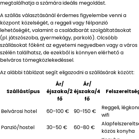
megtalálhatja a számára ideális megoldást.
A szállás választásánál érdemes figyelembe venni a
központ közelségét, a reggeli vagy félpanzió
lehetőségét, valamint a családbarát szolgáltatásokat
(pl. játszószoba, gyermekágy, parkoló). Olcsóbb
szállásokat főként az egyetemi negyedben vagy a város
szélén találhatsz, de ezekből is könnyen elérhető a
belváros tömegközlekedéssel.
Az alábbi táblázat segít eligazodni a szállásárak között:
Ár/
Ár/
Szállástípus
éjszaka/2
éjszaka/4
Felszereltsé
fő
fő
Reggeli, légkond
Belvárosi hotel
60–100 €
90–150 €
wifi
Alapfelszerelts
Panzió/hostel
30–50 €
60–80 €
közös konyha