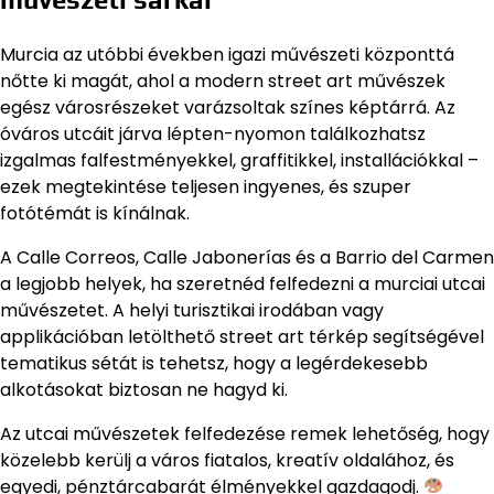
Murcia az utóbbi években igazi művészeti központtá
nőtte ki magát, ahol a modern street art művészek
egész városrészeket varázsoltak színes képtárrá. Az
óváros utcáit járva lépten-nyomon találkozhatsz
izgalmas falfestményekkel, graffitikkel, installációkkal –
ezek megtekintése teljesen ingyenes, és szuper
fotótémát is kínálnak.
A Calle Correos, Calle Jabonerías és a Barrio del Carmen
a legjobb helyek, ha szeretnéd felfedezni a murciai utcai
művészetet. A helyi turisztikai irodában vagy
applikációban letölthető street art térkép segítségével
tematikus sétát is tehetsz, hogy a legérdekesebb
alkotásokat biztosan ne hagyd ki.
Az utcai művészetek felfedezése remek lehetőség, hogy
közelebb kerülj a város fiatalos, kreatív oldalához, és
egyedi, pénztárcabarát élményekkel gazdagodj.