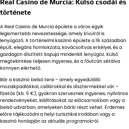
Real Casino de Murcia: Külső csodái és
története
A Real Casino de Murcia épülete a város egyik
legismertebb nevezetessége, amely kívülről is
lenyűgöző. A történelmi kaszinó épülete a 19. században
épült, elegáns homlokzata, kovácsoltvas erkélyei, és a
gazdagon díszített kapuja mindenkit lenyűgöz. Külső
megtekintése teljesen ingyenes, és a főutcán sétálva
könnyen elérhető.
Bár a kaszinó belső tere – amely egyedülálló
mozaikpadlókkal, csillárokkal és dísztermekkel vár –
fizetős (kb. 5 €), gyakran szerveznek ingyenes, nyilvános
rendezvényeket, kiállításokat az előcsarnokban vagy a
belső udvarban, amelyeken bárki részt vehet. Érdemes
előre tájékozódni a helyi turisztikai irodában vagy a
kaszinó honlapján az aktuális programokról.