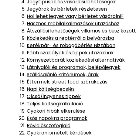
Jegytípusok és vásárlási lehetőségek
Jegyárak és bérletek részletesen
Hol lehet jegyet vagy bérletet vásárolni?
Hasznos mobilalkalmazások utazáshoz
Átszállási lehetőségek villamos és busz között
Közlekedés a reptérről a belvárosba
Kerékpár- és robogóbérlés Nizzában
Főbb szabályok és tippek utazóknak
Környezetbarát közlekedési alternatívák
Látnivalók és programok, belépőjegyek
Szállásajánló kritériumok, árak
Éttermek, street food, szórakozás
Napi költségbecslés
Olcsó/ingyenes tippek
Teljes költségkalkuláció
Gyakori hibák elkerülése
Esős napokra programok
Rövid összefoglaló
Gyakran ismételt kérdések