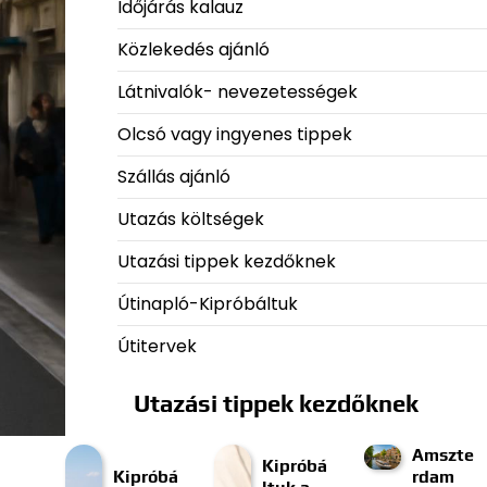
Időjárás kalauz
Közlekedés ajánló
Látnivalók- nevezetességek
Olcsó vagy ingyenes tippek
Szállás ajánló
Utazás költségek
Utazási tippek kezdőknek
Útinapló-Kipróbáltuk
Útitervek
Utazási tippek kezdőknek
Amszte
Kipróbá
Kipróbá
rdam