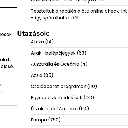
Teszteltük a repülés előtti online check-int
– így spórolhatsz időt
Utazások:
amosok
Afrika
(14)
Árak- belépőjegyek
(63)
lait,
Ausztrália és Óceánia
(4)
 olcsó,
Ázsia
(85)
és
Családbarát programok
(110)
se
Egynapos kirándulások
(133)
Észak és dél Amerika
(54)
Európa
(750)