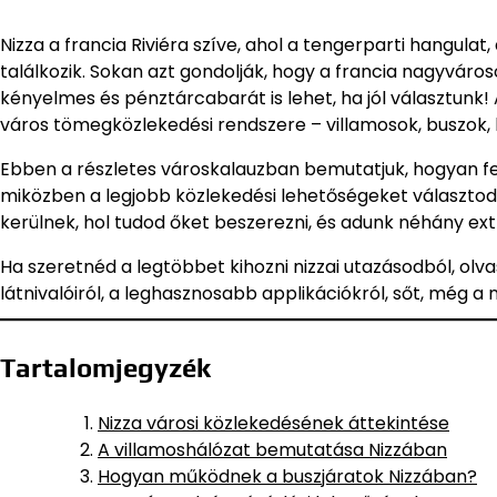
Nizza a francia Riviéra szíve, ahol a tengerparti hangulat
találkozik. Sokan azt gondolják, hogy a francia nagyváro
kényelmes és pénztárcabarát is lehet, ha jól választunk! 
város tömegközlekedési rendszere – villamosok, buszok, 
Ebben a részletes városkalauzban bemutatjuk, hogyan f
miközben a legjobb közlekedési lehetőségeket választod
kerülnek, hol tudod őket beszerezni, és adunk néhány ext
Ha szeretnéd a legtöbbet kihozni nizzai utazásodból, olva
látnivalóiról, a leghasznosabb applikációkról, sőt, még 
Tartalomjegyzék
Nizza városi közlekedésének áttekintése
A villamoshálózat bemutatása Nizzában
Hogyan működnek a buszjáratok Nizzában?