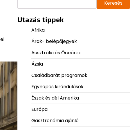
Keresés
Utazás tippek
Afrika
el
Árak- belépőjegyek
Ausztrália és Óceánia
Ázsia
Családbarát programok
Egynapos kirándulások
Észak és dél Amerika
Európa
Gasztronómia ajánló