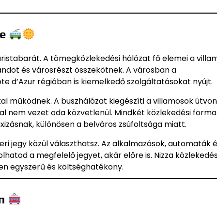
se
uristabarát. A tömegközlekedési hálózat fő elemei a vill
randot és városrészt összekötnek. A városban a
e d’Azur régióban is kiemelkedő szolgáltatásokat nyújt.
al működnek. A buszhálózat kiegészíti a villamosok útvona
onal nem vezet oda közvetlenül. Mindkét közlekedési forma
xizásnak, különösen a belváros zsúfoltsága miatt.
zeri jegy közül választhatsz. Az alkalmazások, automaták 
hatod a megfelelő jegyet, akár előre is. Nizza közlekedé
zen egyszerű és költséghatékony.
an