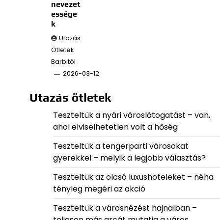
nevezet
essége
k
Utazás
Ötletek
Barbitól
2026-03-12
Utazás ötletek
Teszteltük a nyári városlátogatást – van,
ahol elviselhetetlen volt a hőség
Teszteltük a tengerparti városokat
gyerekkel – melyik a legjobb választás?
Teszteltük az olcsó luxushoteleket – néha
tényleg megéri az akció
Teszteltük a városnézést hajnalban –
teljesen más arcát mutatja a város