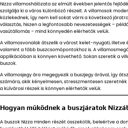
Nizza villamoshálózata az elmúlt években jelentős fejlődé
szolgálja ki a város különböző részeit. A villamosok mod
közlekednek, így nem kell sokat várni a következő járat
választás, hiszen a legfontosabb nevezetességek – péld
vasútállomás – mind könnyedén elérhetők velük.
A villamosvonalak átszelik a várost kelet-nyugati, illetve 
valamint a főbb buszcsomópontokhoz is. A villamosmegálló
applikációban is könnyen követhető. Sokan szeretik a vi
buszok.
A villamosjegy ára megegyezik a buszjegy árával, így átszá
számára, akik kényelmesen, stresszmentesen szeretnék f
a külvárosi részek is könnyen elérhetők velük.
Hogyan működnek a buszjáratok Nizz
A buszok Nizza minden részét összekötik, beleértve a dom