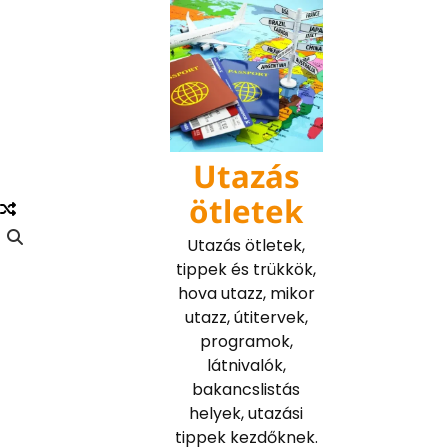
Skip
to
content
Utazás
ötletek
Utazás ötletek,
tippek és trükkök,
hova utazz, mikor
utazz, útitervek,
programok,
látnivalók,
bakancslistás
helyek, utazási
tippek kezdőknek.