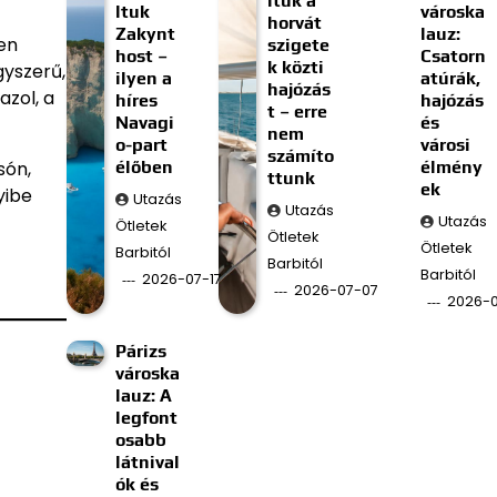
ltuk a
ltuk
városka
horvát
Zakynt
lauz:
sen
szigete
host –
Csatorn
k közti
gyszerű,
ilyen a
atúrák,
hajózás
azol, a
híres
hajózás
t – erre
Navagi
és
nem
o-part
városi
számíto
élőben
élmény
són,
ttunk
ek
yibe
Utazás
Utazás
Utazás
Ötletek
Ötletek
Ötletek
Barbitól
Barbitól
Barbitól
2026-07-17
2026-07-07
2026-
Párizs
városka
lauz: A
legfont
osabb
látnival
ók és