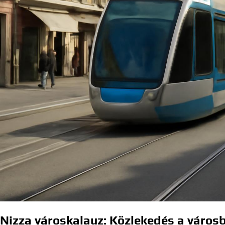
Nizza városkalauz: Közlekedés a városb