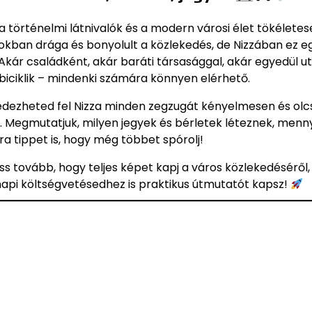
, a történelmi látnivalók és a modern városi élet tökélete
sokban drága és bonyolult a közlekedés, de Nizzában ez e
Akár családként, akár baráti társasággal, akár egyedül ut
biciklik – mindenki számára könnyen elérhető.
edezheted fel Nizza minden zegzugát kényelmesen és olc
. Megmutatjuk, milyen jegyek és bérletek léteznek, menn
ra tippet is, hogy még többet spórolj!
ss tovább, hogy teljes képet kapj a város közlekedéséről,
a napi költségvetésedhez is praktikus útmutatót kapsz!