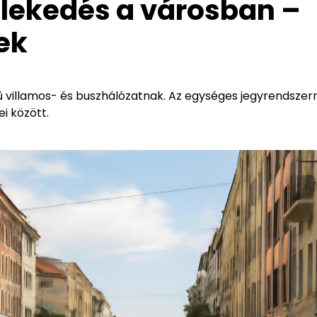
zlekedés a városban –
ek
ű villamos- és buszhálózatnak. Az egységes jegyrendszerr
i között.