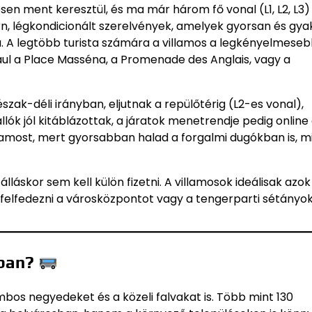
sen ment keresztül, és ma már három fő vonal (L1, L2, L3)
ern, légkondicionált szerelvények, amelyek gyorsan és gy
ra. A legtöbb turista számára a villamos a legkényelmese
ául a Place Masséna, a Promenade des Anglais, vagy a
észak-déli irányban, eljutnak a repülőtérig (L2-es vonal),
k jól kitáblázottak, a járatok menetrendje pedig online 
llamost, mert gyorsabban halad a forgalmi dugókban is, m
lláskor sem kell külön fizetni. A villamosok ideálisak azok
elfedezni a városközpontot vagy a tengerparti sétányok
ában?
bos negyedeket és a közeli falvakat is. Több mint 130