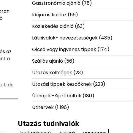
Gasztronómia ajánló
(78)
akran
Időjárás kalauz
(56)
bb
Közlekedés ajánló
(63)
Látnivalók- nevezetességek
(485)
Olcsó vagy ingyenes tippek
(174)
és az
int a
Szállás ajánló
(56)
Utazás költségek
(23)
Utazási tippek kezdőknek
(223)
at, de
Útinapló-Kipróbáltuk
(180)
Útitervek
(1 196)
Utazás tudnivalók
belépőjegyek
buszok
egynapos