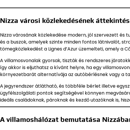
Nizza városi közlekedésének áttekinté
Nizza városának közlekedése modern, jól szervezett és t
és a buszok, amelyek szinte minden fontos látnivalót, st
tömegközlekedést a Lignes d’Azur üzemelteti, amely a Côt
A villamosvonalak gyorsak, tiszták és rendszeres járatokk
így akkor is eljuthatsz a kívánt helyre, ha egy villamosv
környezetbarát alternatívája az autóbérlésnek vagy a ta
A jegyrendszer átlátható, és többféle bérlet illetve egys
ügyfélszolgálati pontok segítségével könnyen megvásárol
ideális családoknak, pároknak és kezdő utazóknak is, his
A villamoshálózat bemutatása Nizzáb