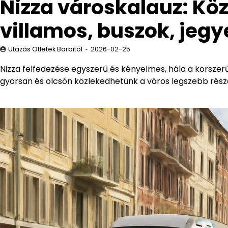
Nizza városkalauz: Kö
villamos, buszok, jegy
Utazás Ötletek Barbitól
2026-02-25
Nizza felfedezése egyszerű és kényelmes, hála a korszer
gyorsan és olcsón közlekedhetünk a város legszebb része