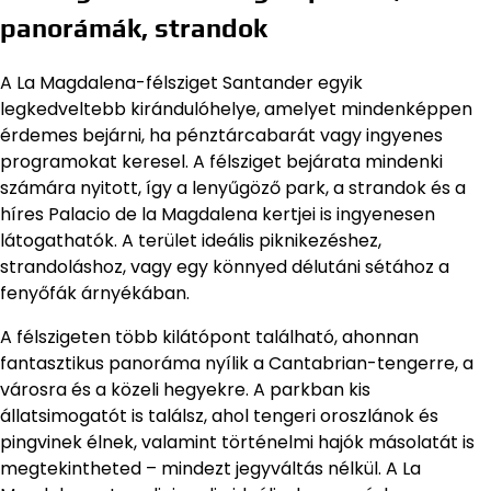
panorámák, strandok
A La Magdalena-félsziget Santander egyik
legkedveltebb kirándulóhelye, amelyet mindenképpen
érdemes bejárni, ha pénztárcabarát vagy ingyenes
programokat keresel. A félsziget bejárata mindenki
számára nyitott, így a lenyűgöző park, a strandok és a
híres Palacio de la Magdalena kertjei is ingyenesen
látogathatók. A terület ideális piknikezéshez,
strandoláshoz, vagy egy könnyed délutáni sétához a
fenyőfák árnyékában.
A félszigeten több kilátópont található, ahonnan
fantasztikus panoráma nyílik a Cantabrian-tengerre, a
városra és a közeli hegyekre. A parkban kis
állatsimogatót is találsz, ahol tengeri oroszlánok és
pingvinek élnek, valamint történelmi hajók másolatát is
megtekintheted – mindezt jegyváltás nélkül. A La