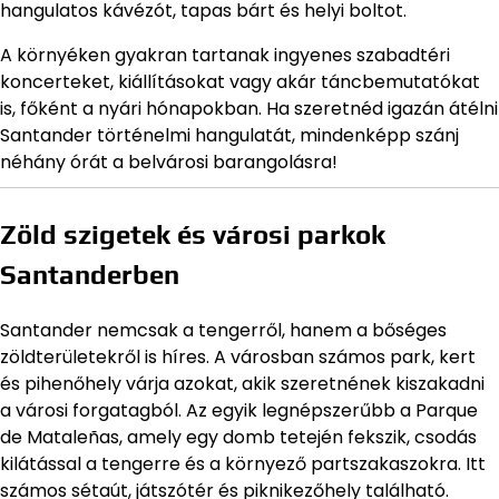
hangulatos kávézót, tapas bárt és helyi boltot.
A környéken gyakran tartanak ingyenes szabadtéri
koncerteket, kiállításokat vagy akár táncbemutatókat
is, főként a nyári hónapokban. Ha szeretnéd igazán átélni
Santander történelmi hangulatát, mindenképp szánj
néhány órát a belvárosi barangolásra!
Zöld szigetek és városi parkok
Santanderben
Santander nemcsak a tengerről, hanem a bőséges
zöldterületekről is híres. A városban számos park, kert
és pihenőhely várja azokat, akik szeretnének kiszakadni
a városi forgatagból. Az egyik legnépszerűbb a Parque
de Mataleñas, amely egy domb tetején fekszik, csodás
kilátással a tengerre és a környező partszakaszokra. Itt
számos sétaút, játszótér és piknikezőhely található.