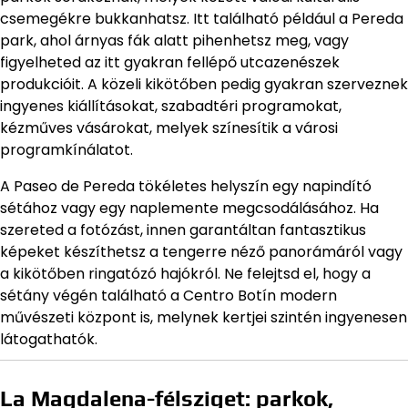
csemegékre bukkanhatsz. Itt található például a Pereda
park, ahol árnyas fák alatt pihenhetsz meg, vagy
figyelheted az itt gyakran fellépő utcazenészek
produkcióit. A közeli kikötőben pedig gyakran szerveznek
ingyenes kiállításokat, szabadtéri programokat,
kézműves vásárokat, melyek színesítik a városi
programkínálatot.
A Paseo de Pereda tökéletes helyszín egy napindító
sétához vagy egy naplemente megcsodálásához. Ha
szereted a fotózást, innen garantáltan fantasztikus
képeket készíthetsz a tengerre néző panorámáról vagy
a kikötőben ringatózó hajókról. Ne felejtsd el, hogy a
sétány végén található a Centro Botín modern
művészeti központ is, melynek kertjei szintén ingyenesen
látogathatók.
La Magdalena-félsziget: parkok,