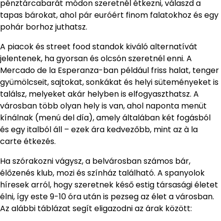
pénztárcabarát módon szeretnél étkezni, válaszd a
tapas bárokat, ahol pár euróért finom falatokhoz és egy
pohár borhoz juthatsz.
A piacok és street food standok kiváló alternatívát
jelentenek, ha gyorsan és olcsón szeretnél enni. A
Mercado de la Esperanza-ban például friss halat, tenger
gyümölcseit, sajtokat, sonkákat és helyi süteményeket is
találsz, melyeket akár helyben is elfogyaszthatsz. A
városban több olyan hely is van, ahol naponta menüt
kínálnak (menú del día), amely általában két fogásból
és egy italból áll – ezek ára kedvezőbb, mint az à la
carte étkezés.
Ha szórakozni vágysz, a belvárosban számos bár,
élőzenés klub, mozi és színház található. A spanyolok
híresek arról, hogy szeretnek késő estig társasági életet
élni, így este 9-10 óra után is pezseg az élet a városban.
Az alábbi táblázat segít eligazodni az árak között: