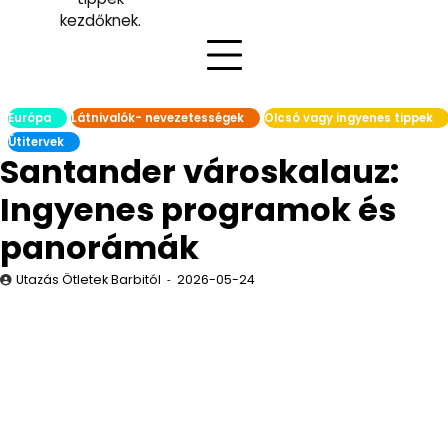
kezdőknek.
Európa
Látnivalók- nevezetességek
Olcsó vagy ingyenes tippek
Útitervek
Santander városkalauz:
Ingyenes programok és
panorámák
Utazás Ötletek Barbitól
2026-05-24