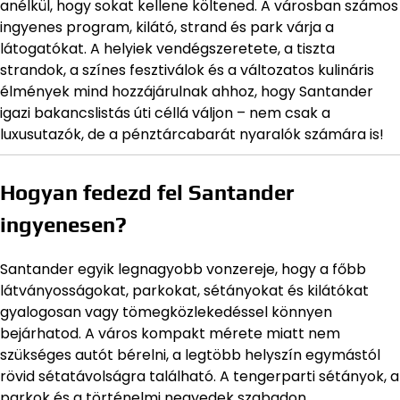
anélkül, hogy sokat kellene költened. A városban számos
ingyenes program, kilátó, strand és park várja a
látogatókat. A helyiek vendégszeretete, a tiszta
strandok, a színes fesztiválok és a változatos kulináris
élmények mind hozzájárulnak ahhoz, hogy Santander
igazi bakancslistás úti céllá váljon – nem csak a
luxusutazók, de a pénztárcabarát nyaralók számára is!
Hogyan fedezd fel Santander
ingyenesen?
Santander egyik legnagyobb vonzereje, hogy a főbb
látványosságokat, parkokat, sétányokat és kilátókat
gyalogosan vagy tömegközlekedéssel könnyen
bejárhatod. A város kompakt mérete miatt nem
szükséges autót bérelni, a legtöbb helyszín egymástól
rövid sétatávolságra található. A tengerparti sétányok, a
parkok és a történelmi negyedek szabadon