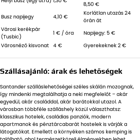
Helyi busz (egy útra)
1,30 €
8,50 €
Korlátlan utazás 24
Busz napijegy
4,10 €
órán át
Városi kerékpár
1 € / óra
Napijegy: 5 €
(Tusbic)
Városnéző kisvonat
4 €
Gyerekeknek 2 €
Szállásajánló: árak és lehetőségek
Santander szálláslehetőségei széles skálán mozognak,
így mindenki megtalálhatja a neki megfelelőt – akár
egyedül, akár családdal, akár barátokkal utazol. A
városban többféle szálláshely közül választhatsz:
klasszikus hotelek, családias panziók, modern
apartmanok és pénztárcabarát hostelek is várják a
látogatókat. Emellett a környéken számos kemping is
található, ahol természetközeli élményekben lehet