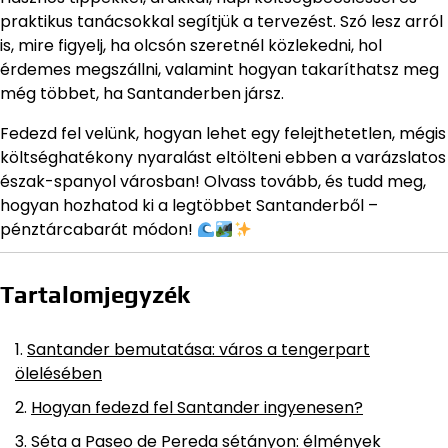
praktikus tanácsokkal segítjük a tervezést. Szó lesz arról
is, mire figyelj, ha olcsón szeretnél közlekedni, hol
érdemes megszállni, valamint hogyan takaríthatsz meg
még többet, ha Santanderben jársz.
Fedezd fel velünk, hogyan lehet egy felejthetetlen, mégis
költséghatékony nyaralást eltölteni ebben a varázslatos
észak-spanyol városban! Olvass tovább, és tudd meg,
hogyan hozhatod ki a legtöbbet Santanderből –
pénztárcabarát módon!
Tartalomjegyzék
Santander bemutatása: város a tengerpart
ölelésében
Hogyan fedezd fel Santander ingyenesen?
Séta a Paseo de Pereda sétányon: élmények