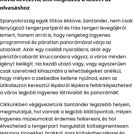
olvasáshoz
Spanyolország egyik titkos ékköve, Santander, nem csak
lenyűgöző tengerpartjairól és friss tengeri levegőjéről
ismert, hanem arról is, hogy rengeteg ingyenes
programmal és páratlan panorámával várja az
utazókat. Akár egy családi nyaralásra, akár egy
pénztárcabarát kiruccanásra vágysz, a város minden
igényt kielégít. Ha kezdő utazó vagy, vagy egyszerűen
csak szeretnéd kihasználni a lehetőségeket anélkül,
hogy mélyen a zsebedbe kellene nyúlnod, ezen az
útikalauzon keresztül lépésről lépésre feltérképezheted
a város legjobb ingyenes látnivalóit és panorámáit.
Cikkünkben végigvezetünk Santander legszebb helyein,
megmutatjuk, hol vannak a legjobb kilátópontok, milyen
ingyenes múzeumokat érdemes felkeresni, és hol
élvezheted a tengerpart hangulatát költségmentesen.
Hasznos tippekkel, árakkal, napi költségbecsléssel és