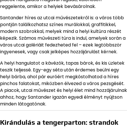
reggelente, amikor a helyiek bevásárolnak.
Santander híres az utcai művészetekről is: a város több
pontján találkozhatsz színes murálokkal, graffitikkel,
modern szobrokkal, melyek mind a helyi kultúra részét
képezik. Számos művészeti túra is indul, amelyek során a
város utcai galériáit fedezheted fel – ezek legtöbbször
ingyenesek, vagy csak jelképes hozzájárulást kérnek.
A helyi hangulatot a kávézók, tapas bárok, és kis üzletek
teszik teljessé. Egy-egy séta után érdemes beülni egy
helyi bárba, ahol pár euróért megkóstolhatod a híres
pinchos falatokat, miközben élvezed a város pezsgését.
A piacok, utcai művészet és helyi élet mind hozzájárulnak
ahhoz, hogy Santander igazán egyedi élményt nyújtson
minden látogatónak.
Kirándulás a tengerparton: strandok