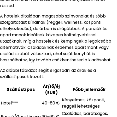
részed.
A hotelek általában magasabb színvonalat és több
szolgáltatást kínálnak (reggeli, wellness, központi
elhelyezkedés), de árban is drágábbak. A panziók és
apartmanok ideálisak közepes költségvetéssel
utazóknak, míg a hostelek és kempingek a legolcsóbb
alternatívák. Családoknak érdemes apartmant vagy
családi szobát választani, ahol saját konyhát is
használhatsz, így tovább csökkentheted a kiadásokat.
Az alábbi táblázat segít eligazodni az árak és a
szállástípusok között:
Ár/fő/éj
Szállástípus
Főbb jellemzők
(EUR)
Kényelmes, központi,
Hotel***
40–80 €
reggeli lehetséges
Családias, barátságos,
Panzió/Guesthouse
30–60 €