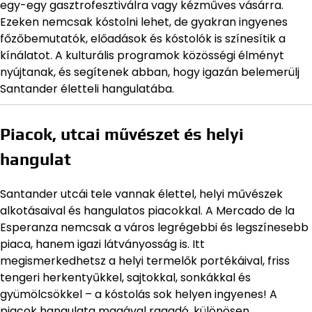
egy-egy gasztrofesztiválra vagy kézműves vásárra.
Ezeken nemcsak kóstolni lehet, de gyakran ingyenes
főzőbemutatók, előadások és kóstolók is színesítik a
kínálatot. A kulturális programok közösségi élményt
nyújtanak, és segítenek abban, hogy igazán belemerülj
Santander életteli hangulatába.
Piacok, utcai művészet és helyi
hangulat
Santander utcái tele vannak élettel, helyi művészek
alkotásaival és hangulatos piacokkal. A Mercado de la
Esperanza nemcsak a város legrégebbi és legszínesebb
piaca, hanem igazi látványosság is. Itt
megismerkedhetsz a helyi termelők portékáival, friss
tengeri herkentyűkkel, sajtokkal, sonkákkal és
gyümölcsökkel – a kóstolás sok helyen ingyenes! A
piacok hangulata magával ragadó, különösen