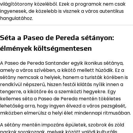
világítótorony közeléből. Ezek a programok nem csak
ingyenesek, de közelebb is visznek a város autentikus
hangulatához.
Séta a Paseo de Pereda sétányon:
élmények költségmentesen
A Paseo de Pereda Santander egyik ikonikus sétánya,
amely a város szívében, a kikötő mellett húzódik. Ez a
sétány nemcsak a helyiek, hanem a turisták körében is
rendkívül népszerű, hiszen festői kilátás nyílik innen a
tengerre, a kikötőre és a szemközti hegyekre. Egy
kellemes séta a Paseo de Pereda mentén tökéletes
lehetőség arra, hogy ingyen élvezd a város pezsgését,
miközben elmerülsz a helyi élet mindennapi ritmusában.
A sétány mentén impozáns épületek, szobrok és zöld
parkok sorakoznak, melyek között valódi kulturális