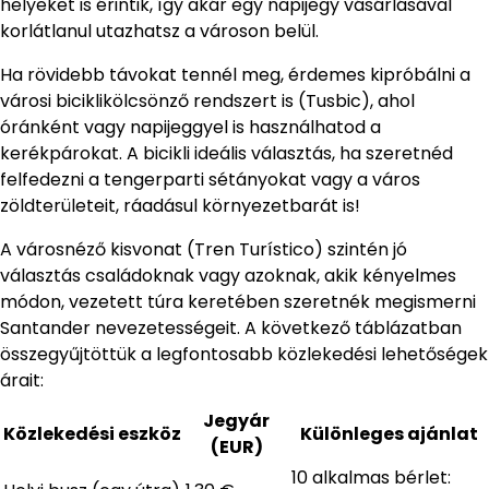
helyeket is érintik, így akár egy napijegy vásárlásával
korlátlanul utazhatsz a városon belül.
Ha rövidebb távokat tennél meg, érdemes kipróbálni a
városi biciklikölcsönző rendszert is (Tusbic), ahol
óránként vagy napijeggyel is használhatod a
kerékpárokat. A bicikli ideális választás, ha szeretnéd
felfedezni a tengerparti sétányokat vagy a város
zöldterületeit, ráadásul környezetbarát is!
A városnéző kisvonat (Tren Turístico) szintén jó
választás családoknak vagy azoknak, akik kényelmes
módon, vezetett túra keretében szeretnék megismerni
Santander nevezetességeit. A következő táblázatban
összegyűjtöttük a legfontosabb közlekedési lehetőségek
árait:
Jegyár
Közlekedési eszköz
Különleges ajánlat
(EUR)
10 alkalmas bérlet: