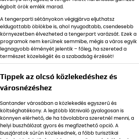
égbolt örök emlék marad.
A tengerparti sétányokon végigjárva eljuthatsz
eldugottabb öblökbe is, ahol nyugodtabb, csendesebb
környezetben élvezheted a tengerpart varázsát. Ezek a
programok nem kerülnek semmibe, mégis a város egyik
legnagyobb élményét jelentik – főleg, ha szereted a
természet közelségét és a szabadság érzését!
Tippek az olcsó közlekedéshez és
városnézéshez
Santander városában a közlekedés egyszerű és
költséghatékony. A legtöbb látnivaló gyalogosan is
könnyen elérhető, de ha távolabbra szeretnél menni, a
helyi buszhálózat gyors és megfizethető opció. A
buszjáratok sűrűn közlekednek, a főbb turisztikai