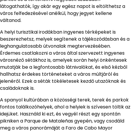
látogathatók, így akár egy egész napot is eltölthetsz a
város felfedezésével anélkül, hogy jegyet kellene
váltanod.
A helyi turisztikai irodákban ingyenes térképeket is
beszerezhetsz, melyek segítenek a tájékozódásban és a
leghangulatosabb útvonalak megtervezésében.
Érdemes csatlakozni a város által szervezett ingyenes
városnéző sétákhoz is, amelyek során helyi önkéntesek
mutatják be a legfontosabb látnivalókat, és első kézből
hallhatsz érdekes történeteket a város múltjáról és
jelenéről. Ezek a séták tökéletesek kezdő utazóknak és
családoknak is.
A spanyol kultúrában a közösségi terek, terek és parkok
fontos találkozóhelyek, ahol a helyiek is szívesen töltik az
idejüket. Használd ki ezt, és vegyél részt egy spontán
pikniken a Parque de Mataleñas gyepén, vagy csodáld
meg a város panorámáját a Faro de Cabo Mayor