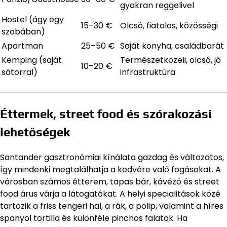
gyakran reggelivel
Hostel (ágy egy
15–30 €
Olcsó, fiatalos, közösségi
szobában)
Apartman
25–50 €
Saját konyha, családbarát
Kemping (saját
Természetközeli, olcsó, jó
10–20 €
sátorral)
infrastruktúra
Éttermek, street food és szórakozási
lehetőségek
Santander gasztronómiai kínálata gazdag és változatos,
így mindenki megtalálhatja a kedvére való fogásokat. A
városban számos étterem, tapas bár, kávézó és street
food árus várja a látogatókat. A helyi specialitások közé
tartozik a friss tengeri hal, a rák, a polip, valamint a híres
spanyol tortilla és különféle pinchos falatok. Ha