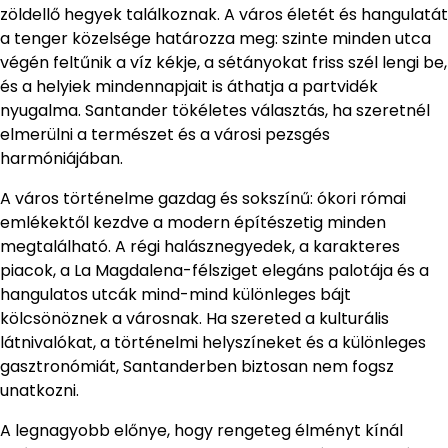
zöldellő hegyek találkoznak. A város életét és hangulatát
a tenger közelsége határozza meg: szinte minden utca
végén feltűnik a víz kékje, a sétányokat friss szél lengi be,
és a helyiek mindennapjait is áthatja a partvidék
nyugalma. Santander tökéletes választás, ha szeretnél
elmerülni a természet és a városi pezsgés
harmóniájában.
A város történelme gazdag és sokszínű: ókori római
emlékektől kezdve a modern építészetig minden
megtalálható. A régi halásznegyedek, a karakteres
piacok, a La Magdalena-félsziget elegáns palotája és a
hangulatos utcák mind-mind különleges bájt
kölcsönöznek a városnak. Ha szereted a kulturális
látnivalókat, a történelmi helyszíneket és a különleges
gasztronómiát, Santanderben biztosan nem fogsz
unatkozni.
A legnagyobb előnye, hogy rengeteg élményt kínál