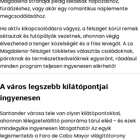
Magdalena strandjai pedig ideálisak napozáshoz,
fürdőzéshez, vagy akár egy romantikus naplemente
megcsodálásához.
Ha aktív kikapcsolódásra vágysz, a félsziget körül remek
sétautak és futópályák vezetnek, ahonnan végig
élvezheted a tenger közelségét és a friss levegőt. A La
Magdalena-félsziget tökéletes választás családoknak,
pároknak és természetkedvelőknek egyaránt, ráadásul
minden program teljesen ingyenesen elérhető!
A város legszebb kilátópontjai
ingyenesen
Santander városa tele van olyan kilátópontokkal,
ahonnan lélegzetelállító panoráma tárul eléd – és ezek
mindegyike ingyenesen látogatható! Az egyik
legismertebb a Faro de Cabo Mayor világítótorony