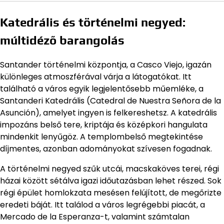
Katedrális és történelmi negyed:
múltidéző barangolás
Santander történelmi központja, a Casco Viejo, igazán
különleges atmoszférával várja a látogatókat. Itt
található a város egyik legjelentősebb műemléke, a
Santanderi Katedrális (Catedral de Nuestra Señora de la
Asunción), amelyet ingyen is felkereshetsz. A katedrális
impozáns belső tere, kriptája és középkori hangulata
mindenkit lenyűgöz. A templombelső megtekintése
díjmentes, azonban adományokat szívesen fogadnak.
A történelmi negyed szűk utcái, macskaköves terei, régi
házai között sétálva igazi időutazásban lehet részed. Sok
régi épület homlokzata mesésen felújított, de megőrizte
eredeti báját. Itt találod a város legrégebbi piacát, a
Mercado de la Esperanza-t, valamint számtalan