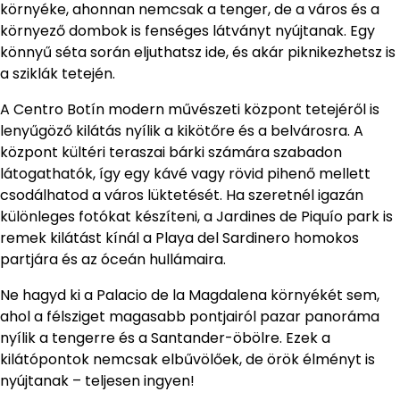
környéke, ahonnan nemcsak a tenger, de a város és a
környező dombok is fenséges látványt nyújtanak. Egy
könnyű séta során eljuthatsz ide, és akár piknikezhetsz is
a sziklák tetején.
A Centro Botín modern művészeti központ tetejéről is
lenyűgöző kilátás nyílik a kikötőre és a belvárosra. A
központ kültéri teraszai bárki számára szabadon
látogathatók, így egy kávé vagy rövid pihenő mellett
csodálhatod a város lüktetését. Ha szeretnél igazán
különleges fotókat készíteni, a Jardines de Piquío park is
remek kilátást kínál a Playa del Sardinero homokos
partjára és az óceán hullámaira.
Ne hagyd ki a Palacio de la Magdalena környékét sem,
ahol a félsziget magasabb pontjairól pazar panoráma
nyílik a tengerre és a Santander-öbölre. Ezek a
kilátópontok nemcsak elbűvölőek, de örök élményt is
nyújtanak – teljesen ingyen!