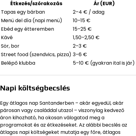
Étkezés/szórakozás
Ár (EUR)
Tapas egy bárban
2–4 € / adag
Menü del día (napi menü)
10–15 €
Ebéd egy étteremben
15–25 €
Kávé
1,50–2,50 €
Sör, bor
2–3 €
Street food (szendvics, pizza)
3–6 €
Belépő klubba
5–10 € (gyakran ital is jár)
Napi költségbecslés
Egy átlagos nap Santanderben – akár egyedül, akár
párosan vagy családdal utazol – viszonylag kedvező
áron kihozható, ha okosan válogatod meg a
programokat és az étkezéseket. Az alábbi becslés az
átlagos napi költségeket mutatja egy főre, átlagos