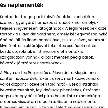
és naplementék
Santander tengerparti fekvésének köszönhetően
számos, gyönyörű homokos strandot kínál, amelyek
teljesen ingyenesen látogathatók. A leghíresebbek közé
tartozik a Playa del Sardinero, amely két egymásba nyíló
öbölből áll, és finom homokjával, tiszta vizével, valamint
kiváló infrastruktúrájával tökéletes családoknak és
kezdő utazóknak is. Itt nyáron életmentők is
szolgálatban vannak, a part mentén pedig bárok,
kávézók, játszóterek sorakoznak.
A Playa de Los Peligros és a Playa de La Magdalena
szintén népszerűek, főként azért, mert közvetlenül a
városközpont közelében találhatók. Ezek a strandok
kevésbé zsúfoltak, így ideálisak pihenéshez, úszáshoz
vagy akár egy délutáni piknikhez is. Este mindenképp
érdemes visszatérni a partra, hiszen a naplemente
látványa lenyűgöző, a tenger felett narancssárgán izzó