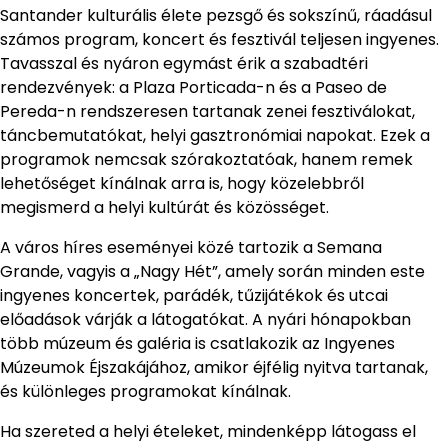
Santander kulturális élete pezsgő és sokszínű, ráadásul
számos program, koncert és fesztivál teljesen ingyenes.
Tavasszal és nyáron egymást érik a szabadtéri
rendezvények: a Plaza Porticada-n és a Paseo de
Pereda-n rendszeresen tartanak zenei fesztiválokat,
táncbemutatókat, helyi gasztronómiai napokat. Ezek a
programok nemcsak szórakoztatóak, hanem remek
lehetőséget kínálnak arra is, hogy közelebbről
megismerd a helyi kultúrát és közösséget.
A város híres eseményei közé tartozik a Semana
Grande, vagyis a „Nagy Hét”, amely során minden este
ingyenes koncertek, parádék, tűzijátékok és utcai
előadások várják a látogatókat. A nyári hónapokban
több múzeum és galéria is csatlakozik az Ingyenes
Múzeumok Éjszakájához, amikor éjfélig nyitva tartanak,
és különleges programokat kínálnak.
Ha szereted a helyi ételeket, mindenképp látogass el