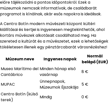
előre tájékozódni a pontos időpontokról. Ezek a
múzeumok nemcsak informatívak, de családbarát
programot is kínálnak, akár esős napokra is ideálisak.
A Centro Botín modern művészeti központ kültéri
kiállításai és kertjei is ingyenesen megtekinthetők, ahol
kortárs művészek alkotásait csodálhatod meg. Ha
szereted a kultúrát és a művészetet, ezek a lehetőségek
tökéletesen illenek egy pénztárcabarát városnézéshez!
Normál
Múzeum neve
Ingyenes napok
belépő (EUR)
Museo Marítimo del
Minden hónap első
8 €
Cantábrico
vasárnap
Ünnepnapok,
MUPAC
5 €
Múzeumok Éjszakája
Centro Botín (külső
Mindig
0 €
terek)