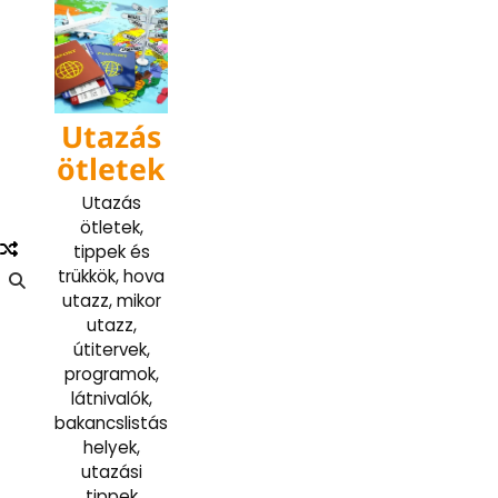
Skip
to
content
Utazás
ötletek
Utazás
ötletek,
tippek és
trükkök, hova
utazz, mikor
utazz,
útitervek,
programok,
látnivalók,
bakancslistás
helyek,
utazási
tippek