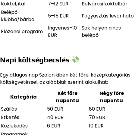
Koktél, ital
7–12 EUR
Belvárosi koktélbár
Belépő
5–15 EUR
Fogyasztás levonható
klubba/bárba
Ingyenes–10
Sok helyen nincs
Élőzenei program
EUR
belépő
Napi költségbecslés
Egy átlagos nap Szalonikiben két főre, középkategóriás
költségvetéssel, az alábbiak szerint alakulhat:
Két főre
Négy főre
Kategória
naponta
naponta
Szállás
50 EUR
80 EUR
Étkezés
40 EUR
70 EUR
Közlekedés
6 EUR
10 EUR
Programok,