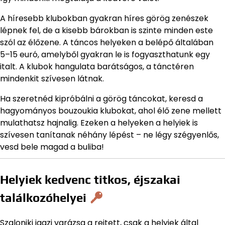
A híresebb klubokban gyakran híres görög zenészek
lépnek fel, de a kisebb bárokban is szinte minden este
szól az élőzene. A táncos helyeken a belépő általában
5–15 euró, amelyből gyakran le is fogyaszthatunk egy
italt. A klubok hangulata barátságos, a tánctéren
mindenkit szívesen látnak.
Ha szeretnéd kipróbálni a görög táncokat, keresd a
hagyományos bouzoukia klubokat, ahol élő zene mellett
mulathatsz hajnalig. Ezeken a helyeken a helyiek is
szívesen tanítanak néhány lépést – ne légy szégyenlős,
vesd bele magad a buliba!
Helyiek kedvenc titkos, éjszakai
találkozóhelyei
Szaloniki igazi varázsa a rejtett, csak a helyiek által