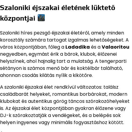
Szaloniki éjszakai életének lüktető
központjai
Szaloniki híres pezsgő éjszakai életéről, amely minden
korosztály számára tartogat izgalmas lehetőségeket. A
város központjában, főleg a
Ladadika
és a
Valaoritou
negyedben, egymást érik a bárok, klubok, élőzenei
helyszínek, ahol hajnalig tart a mulatság. A tengerparti
sétányon is számos menő bár és koktélbár található,
ahonnan csodás kilátás nyílik a kikötőre.
A szaloniki éjszakai élet rendkívül változatos: találsz
családbarát helyeket, romantikus borbárokat, modern
klubokat és autentikus görög táncos szórakozóhelyeket
is. Az éjszakai élet központjában gyakran élőzene vagy
DJ-k szórakoztatják a vendégeket, és a belépés sok
helyen ingyenes vagy minimális fogyasztáshoz kötött.