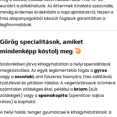
euróért is jóllakhatunk. Az éttermek kínálata szezonális,
mindig érdemes érdeklődni a napi ajánlatokról, hiszen a
friss alapanyagokból készült fogások garantáltan a
legfinomabbak.
Görög specialitások, amiket
mindenképp kóstolj meg
Szalonikiben járva kihagyhatatlan a helyi specialitások
megkóstolása. Az egyik legismertebb fogás a
gyros
vagy a
souvlaki
, ami fűszeres húsnyárs, friss salátával,
tzatzikivel és pitában tálalva. A vegetáriánusok örömére
számtalan zöldséges étel, például a
briam
(sült
zöldségek) vagy a
spanakopita
(spenótos-sajtos
rétes) is kapható.
A helyi halak, tenger gyümölcsei is kihagyhatatlanok: a