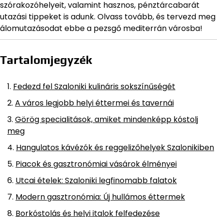
szórakozóhelyeit, valamint hasznos, pénztárcabarát
utazási tippeket is adunk. Olvass tovább, és tervezd meg
álomutazásodat ebbe a pezsgő mediterrán városba!
Tartalomjegyzék
Fedezd fel Szaloniki kulináris sokszínűségét
A város legjobb helyi éttermei és tavernái
Görög specialitások, amiket mindenképp kóstolj
meg
Hangulatos kávézók és reggelizőhelyek Szalonikiben
Piacok és gasztronómiai vásárok élményei
Utcai ételek: Szaloniki legfinomabb falatok
Modern gasztronómia: Új hullámos éttermek
Borkóstolás és helyi italok felfedezése