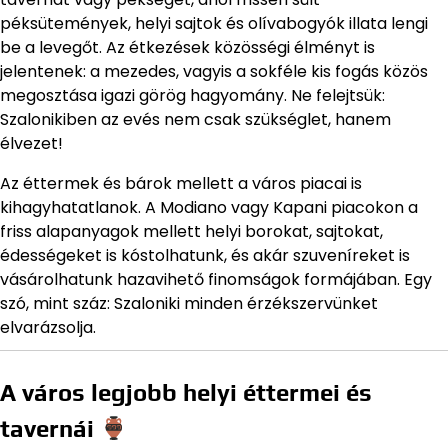
péksütemények, helyi sajtok és olívabogyók illata lengi
be a levegőt. Az étkezések közösségi élményt is
jelentenek: a mezedes, vagyis a sokféle kis fogás közös
megosztása igazi görög hagyomány. Ne felejtsük:
Szalonikiben az evés nem csak szükséglet, hanem
élvezet!
Az éttermek és bárok mellett a város piacai is
kihagyhatatlanok. A Modiano vagy Kapani piacokon a
friss alapanyagok mellett helyi borokat, sajtokat,
édességeket is kóstolhatunk, és akár szuveníreket is
vásárolhatunk hazavihető finomságok formájában. Egy
szó, mint száz: Szaloniki minden érzékszervünket
elvarázsolja.
A város legjobb helyi éttermei és
tavernái