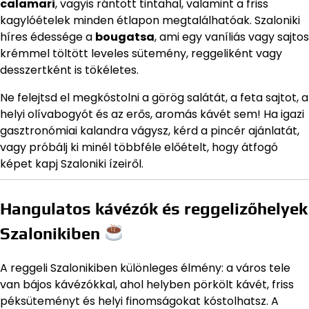
calamari
, vagyis rántott tintahal, valamint a friss
kagylóételek minden étlapon megtalálhatóak. Szaloniki
híres édessége a
bougatsa
, ami egy vaníliás vagy sajtos
krémmel töltött leveles sütemény, reggeliként vagy
desszertként is tökéletes.
Ne felejtsd el megkóstolni a görög salátát, a feta sajtot, a
helyi olívabogyót és az erős, aromás kávét sem! Ha igazi
gasztronómiai kalandra vágysz, kérd a pincér ajánlatát,
vagy próbálj ki minél többféle előételt, hogy átfogó
képet kapj Szaloniki ízeiről.
Hangulatos kávézók és reggelizőhelyek
Szalonikiben
A reggeli Szalonikiben különleges élmény: a város tele
van bájos kávézókkal, ahol helyben pörkölt kávét, friss
péksüteményt és helyi finomságokat kóstolhatsz. A