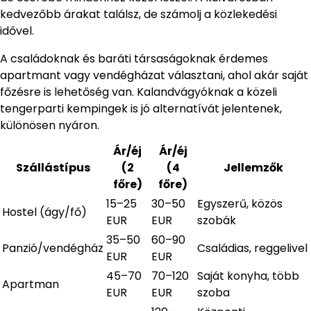
kedvezőbb árakat találsz, de számolj a közlekedési
idővel.
A családoknak és baráti társaságoknak érdemes
apartmant vagy vendégházat választani, ahol akár saját
főzésre is lehetőség van. Kalandvágyóknak a közeli
tengerparti kempingek is jó alternatívát jelentenek,
különösen nyáron.
Ár/éj
Ár/éj
Szállástípus
(2
(4
Jellemzők
főre)
főre)
15–25
30–50
Egyszerű, közös
Hostel (ágy/fő)
EUR
EUR
szobák
35–50
60–90
Panzió/vendégház
Családias, reggelivel
EUR
EUR
45–70
70–120
Saját konyha, több
Apartman
EUR
EUR
szoba