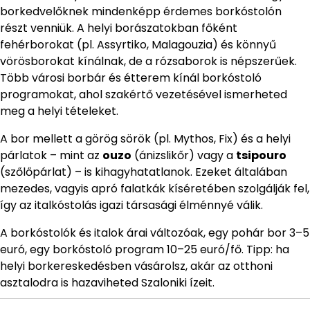
borkedvelőknek mindenképp érdemes borkóstolón
részt venniük. A helyi borászatokban főként
fehérborokat (pl. Assyrtiko, Malagouzia) és könnyű
vörösborokat kínálnak, de a rózsaborok is népszerűek.
Több városi borbár és étterem kínál borkóstoló
programokat, ahol szakértő vezetésével ismerheted
meg a helyi tételeket.
A bor mellett a görög sörök (pl. Mythos, Fix) és a helyi
párlatok – mint az
ouzo
(ánizslikőr) vagy a
tsipouro
(szőlőpárlat) – is kihagyhatatlanok. Ezeket általában
mezedes, vagyis apró falatkák kíséretében szolgálják fel,
így az italkóstolás igazi társasági élménnyé válik.
A borkóstolók és italok árai változóak, egy pohár bor 3–5
euró, egy borkóstoló program 10–25 euró/fő. Tipp: ha
helyi borkereskedésben vásárolsz, akár az otthoni
asztalodra is hazaviheted Szaloniki ízeit.