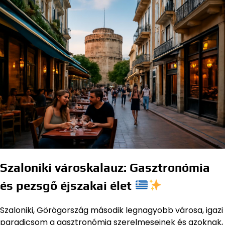
Szaloniki városkalauz: Gasztronómia
és pezsgő éjszakai élet
Szaloniki, Görögország második legnagyobb városa, igazi
paradicsom a gasztronómia szerelmeseinek és azoknak,