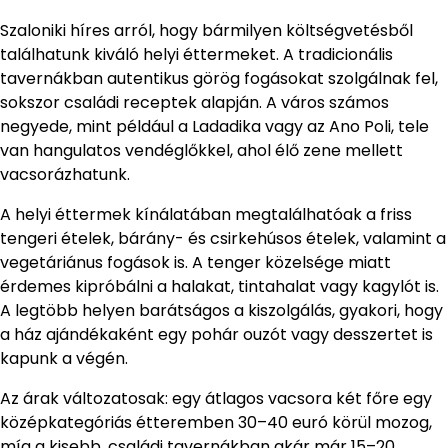
Szaloniki híres arról, hogy bármilyen költségvetésből
találhatunk kiváló helyi éttermeket. A tradicionális
tavernákban autentikus görög fogásokat szolgálnak fel,
sokszor családi receptek alapján. A város számos
negyede, mint például a Ladadika vagy az Ano Poli, tele
van hangulatos vendéglőkkel, ahol élő zene mellett
vacsorázhatunk.
A helyi éttermek kínálatában megtalálhatóak a friss
tengeri ételek, bárány- és csirkehúsos ételek, valamint a
vegetáriánus fogások is. A tenger közelsége miatt
érdemes kipróbálni a halakat, tintahalat vagy kagylót is.
A legtöbb helyen barátságos a kiszolgálás, gyakori, hogy
a ház ajándékaként egy pohár ouzót vagy desszertet is
kapunk a végén.
Az árak változatosak: egy átlagos vacsora két főre egy
középkategóriás étteremben 30–40 euró körül mozog,
míg a kisebb, családi tavernákban akár már 15–20