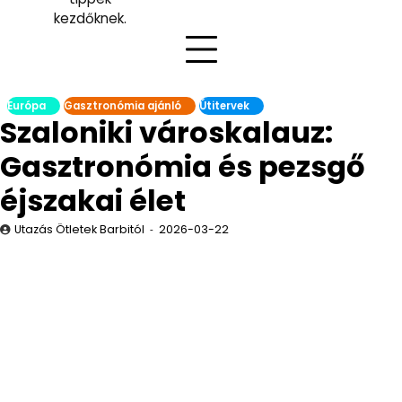
kezdőknek.
Európa
Gasztronómia ajánló
Útitervek
Szaloniki városkalauz:
Gasztronómia és pezsgő
éjszakai élet
Utazás Ötletek Barbitól
2026-03-22