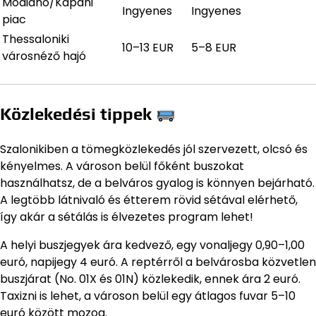
Modiano/Kapani
Ingyenes
Ingyenes
piac
Thessaloniki
10–13 EUR
5–8 EUR
városnéző hajó
Közlekedési tippek
Szalonikiben a tömegközlekedés jól szervezett, olcsó és
kényelmes. A városon belül főként buszokat
használhatsz, de a belváros gyalog is könnyen bejárható.
A legtöbb látnivaló és étterem rövid sétával elérhető,
így akár a sétálás is élvezetes program lehet!
A helyi buszjegyek ára kedvező, egy vonaljegy 0,90–1,00
euró, napijegy 4 euró. A reptérről a belvárosba közvetlen
buszjárat (No. 01X és 01N) közlekedik, ennek ára 2 euró.
Taxizni is lehet, a városon belül egy átlagos fuvar 5–10
euró között mozog.