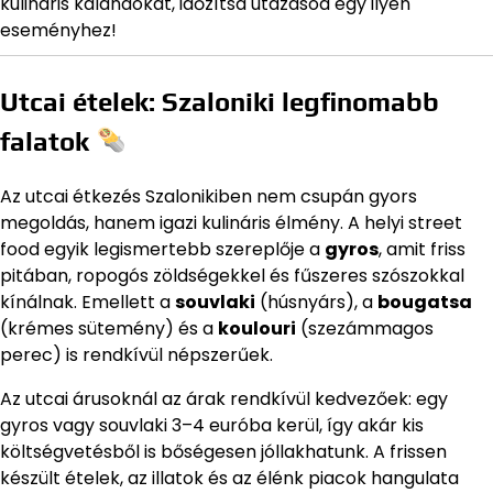
kulináris kalandokat, időzítsd utazásod egy ilyen
eseményhez!
Utcai ételek: Szaloniki legfinomabb
falatok
Az utcai étkezés Szalonikiben nem csupán gyors
megoldás, hanem igazi kulináris élmény. A helyi street
food egyik legismertebb szereplője a
gyros
, amit friss
pitában, ropogós zöldségekkel és fűszeres szószokkal
kínálnak. Emellett a
souvlaki
(húsnyárs), a
bougatsa
(krémes sütemény) és a
koulouri
(szezámmagos
perec) is rendkívül népszerűek.
Az utcai árusoknál az árak rendkívül kedvezőek: egy
gyros vagy souvlaki 3–4 euróba kerül, így akár kis
költségvetésből is bőségesen jóllakhatunk. A frissen
készült ételek, az illatok és az élénk piacok hangulata