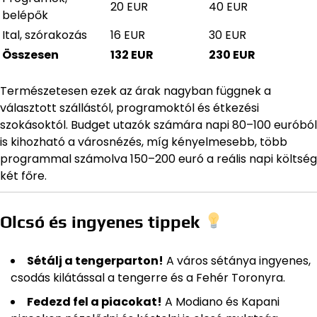
20 EUR
40 EUR
belépők
Ital, szórakozás
16 EUR
30 EUR
Összesen
132 EUR
230 EUR
Természetesen ezek az árak nagyban függnek a
választott szállástól, programoktól és étkezési
szokásoktól. Budget utazók számára napi 80–100 euróból
is kihozható a városnézés, míg kényelmesebb, több
programmal számolva 150–200 euró a reális napi költség
két főre.
Olcsó és ingyenes tippek
Sétálj a tengerparton!
A város sétánya ingyenes,
csodás kilátással a tengerre és a Fehér Toronyra.
Fedezd fel a piacokat!
A Modiano és Kapani