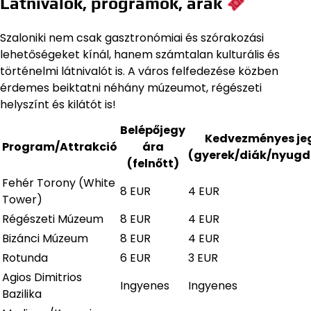
Látnivalók, programok, árak
Szaloniki nem csak gasztronómiai és szórakozási
lehetőségeket kínál, hanem számtalan kulturális és
történelmi látnivalót is. A város felfedezése közben
érdemes beiktatni néhány múzeumot, régészeti
helyszínt és kilátót is!
Belépőjegy
Kedvezményes je
Program/Attrakció
ára
(gyerek/diák/nyugd
(felnőtt)
Fehér Torony (White
8 EUR
4 EUR
Tower)
Régészeti Múzeum
8 EUR
4 EUR
Bizánci Múzeum
8 EUR
4 EUR
Rotunda
6 EUR
3 EUR
Agios Dimitrios
Ingyenes
Ingyenes
Bazilika