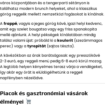
város központjában és a tengerparti sétányon is
találhatsz modern brunch helyeket, ahol a klasszikus
görög reggelik mellett nemzetközi fogásokat is kínálnak.
A
frappé
, vagyis a jeges görög kávé, igazi helyi kedvenc,
amit egy szelet bougatsa vagy egy friss spanakopita
mellé ajánlunk. A helyi pékségek kínálatában mindig
találsz valami újat: próbáld ki a
koulorit
(szezámmagos
perec) vagy a
tyropitát
(sajtos tészta).
A kávézókban az árak barátságosak: egy presszókávé
2-3 euró, egy reggeli menü pedig 6-8 euró körül mozog.
A legtöbb helyen kényelmes terasz várja a vendégeket,
így akár egy órát is elüldögélhetünk a reggeli
napfényben nézelődve.
Piacok és gasztronómiai vásárok
élményei