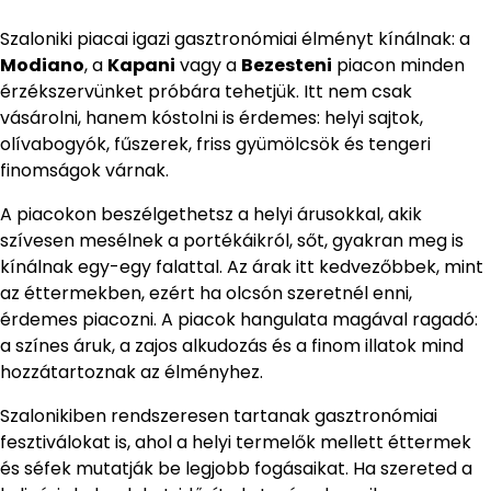
Szaloniki piacai igazi gasztronómiai élményt kínálnak: a
Modiano
, a
Kapani
vagy a
Bezesteni
piacon minden
érzékszervünket próbára tehetjük. Itt nem csak
vásárolni, hanem kóstolni is érdemes: helyi sajtok,
olívabogyók, fűszerek, friss gyümölcsök és tengeri
finomságok várnak.
A piacokon beszélgethetsz a helyi árusokkal, akik
szívesen mesélnek a portékáikról, sőt, gyakran meg is
kínálnak egy-egy falattal. Az árak itt kedvezőbbek, mint
az éttermekben, ezért ha olcsón szeretnél enni,
érdemes piacozni. A piacok hangulata magával ragadó:
a színes áruk, a zajos alkudozás és a finom illatok mind
hozzátartoznak az élményhez.
Szalonikiben rendszeresen tartanak gasztronómiai
fesztiválokat is, ahol a helyi termelők mellett éttermek
és séfek mutatják be legjobb fogásaikat. Ha szereted a