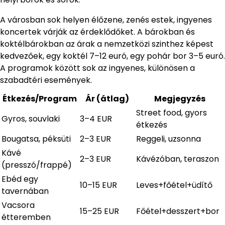
A városban sok helyen élőzene, zenés estek, ingyenes
koncertek várják az érdeklődőket. A bárokban és
koktélbárokban az árak a nemzetközi szinthez képest
kedvezőek, egy koktél 7–12 euró, egy pohár bor 3–5 euró.
A programok között sok az ingyenes, különösen a
szabadtéri események.
Étkezés/Program
Ár (átlag)
Megjegyzés
Street food, gyors
Gyros, souvlaki
3–4 EUR
étkezés
Bougatsa, péksüti
2–3 EUR
Reggeli, uzsonna
Kávé
2–3 EUR
Kávézóban, teraszon
(presszó/frappé)
Ebéd egy
10–15 EUR
Leves+főétel+üdítő
tavernában
Vacsora
15–25 EUR
Főétel+desszert+bor
étteremben