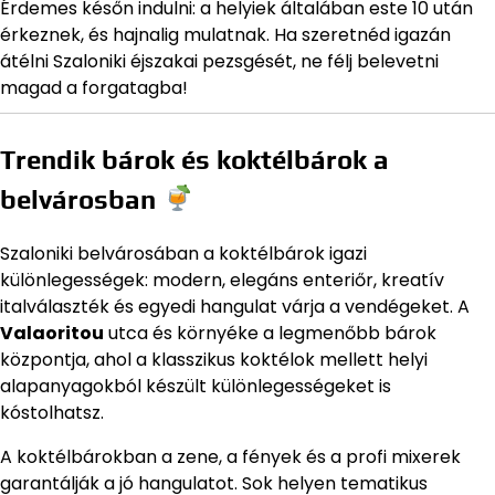
Érdemes későn indulni: a helyiek általában este 10 után
érkeznek, és hajnalig mulatnak. Ha szeretnéd igazán
átélni Szaloniki éjszakai pezsgését, ne félj belevetni
magad a forgatagba!
Trendik bárok és koktélbárok a
belvárosban
Szaloniki belvárosában a koktélbárok igazi
különlegességek: modern, elegáns enteriőr, kreatív
italválaszték és egyedi hangulat várja a vendégeket. A
Valaoritou
utca és környéke a legmenőbb bárok
központja, ahol a klasszikus koktélok mellett helyi
alapanyagokból készült különlegességeket is
kóstolhatsz.
A koktélbárokban a zene, a fények és a profi mixerek
garantálják a jó hangulatot. Sok helyen tematikus