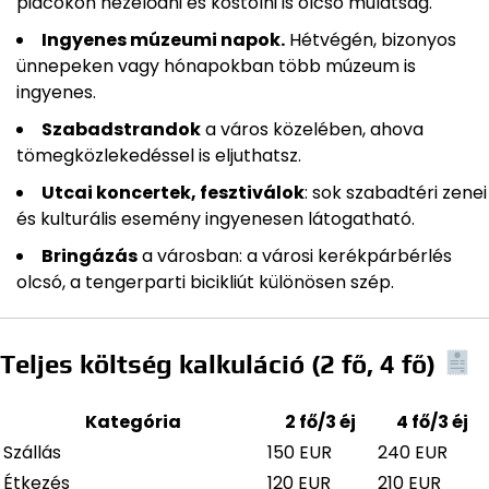
piacokon nézelődni és kóstolni is olcsó mulatság.
Ingyenes múzeumi napok.
Hétvégén, bizonyos
ünnepeken vagy hónapokban több múzeum is
ingyenes.
Szabadstrandok
a város közelében, ahova
tömegközlekedéssel is eljuthatsz.
Utcai koncertek, fesztiválok
: sok szabadtéri zenei
és kulturális esemény ingyenesen látogatható.
Bringázás
a városban: a városi kerékpárbérlés
olcsó, a tengerparti bicikliút különösen szép.
Teljes költség kalkuláció (2 fő, 4 fő)
Kategória
2 fő/3 éj
4 fő/3 éj
Szállás
150 EUR
240 EUR
Étkezés
120 EUR
210 EUR