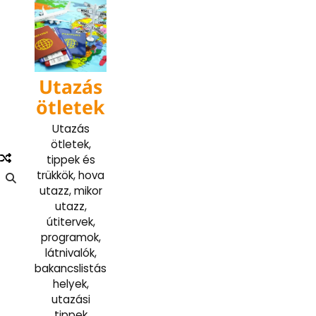
Skip
to
content
Utazás
ötletek
Utazás
ötletek,
tippek és
trükkök, hova
utazz, mikor
utazz,
útitervek,
programok,
látnivalók,
bakancslistás
helyek,
utazási
tippek