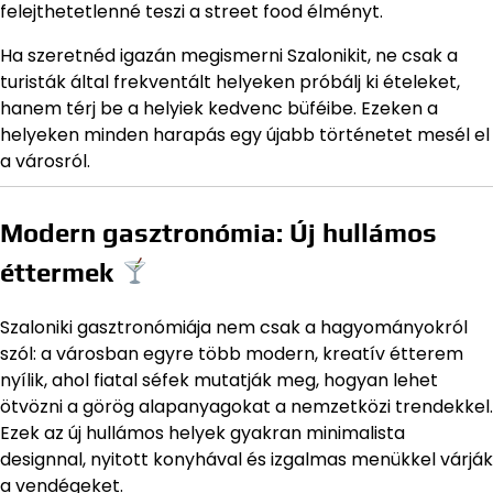
felejthetetlenné teszi a street food élményt.
Ha szeretnéd igazán megismerni Szalonikit, ne csak a
turisták által frekventált helyeken próbálj ki ételeket,
hanem térj be a helyiek kedvenc büféibe. Ezeken a
helyeken minden harapás egy újabb történetet mesél el
a városról.
Modern gasztronómia: Új hullámos
éttermek
Szaloniki gasztronómiája nem csak a hagyományokról
szól: a városban egyre több modern, kreatív étterem
nyílik, ahol fiatal séfek mutatják meg, hogyan lehet
ötvözni a görög alapanyagokat a nemzetközi trendekkel.
Ezek az új hullámos helyek gyakran minimalista
designnal, nyitott konyhával és izgalmas menükkel várják
a vendégeket.