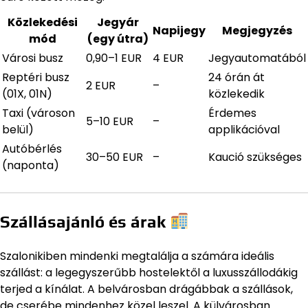
Közlekedési
Jegyár
Napijegy
Megjegyzés
mód
(egy útra)
Városi busz
0,90–1 EUR
4 EUR
Jegyautomatából
Reptéri busz
24 órán át
2 EUR
–
(01X, 01N)
közlekedik
Taxi (városon
Érdemes
5–10 EUR
–
belül)
applikációval
Autóbérlés
30–50 EUR
–
Kaució szükséges
(naponta)
Szállásajánló és árak
Szalonikiben mindenki megtalálja a számára ideális
szállást: a legegyszerűbb hostelektől a luxusszállodákig
terjed a kínálat. A belvárosban drágábbak a szállások,
de cserébe mindenhez közel leszel. A külvárosban