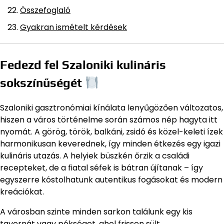
Összefoglaló
Gyakran ismételt kérdések
Fedezd fel Szaloniki kulináris
sokszínűségét
Szaloniki gasztronómiai kínálata lenyűgözően változatos,
hiszen a város történelme során számos nép hagyta itt
nyomát. A görög, török, balkáni, zsidó és közel-keleti ízek
harmonikusan keverednek, így minden étkezés egy igazi
kulináris utazás. A helyiek büszkén őrzik a családi
recepteket, de a fiatal séfek is bátran újítanak – így
egyszerre kóstolhatunk autentikus fogásokat és modern
kreációkat.
A városban szinte minden sarkon találunk egy kis
tavernát vagy pékséget, ahol frissen sült