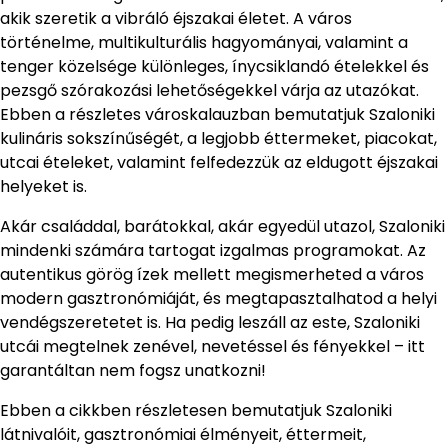
akik szeretik a vibráló éjszakai életet. A város
történelme, multikulturális hagyományai, valamint a
tenger közelsége különleges, ínycsiklandó ételekkel és
pezsgő szórakozási lehetőségekkel várja az utazókat.
Ebben a részletes városkalauzban bemutatjuk Szaloniki
kulináris sokszínűségét, a legjobb éttermeket, piacokat,
utcai ételeket, valamint felfedezzük az eldugott éjszakai
helyeket is.
Akár családdal, barátokkal, akár egyedül utazol, Szaloniki
mindenki számára tartogat izgalmas programokat. Az
autentikus görög ízek mellett megismerheted a város
modern gasztronómiáját, és megtapasztalhatod a helyi
vendégszeretetet is. Ha pedig leszáll az este, Szaloniki
utcái megtelnek zenével, nevetéssel és fényekkel – itt
garantáltan nem fogsz unatkozni!
Ebben a cikkben részletesen bemutatjuk Szaloniki
látnivalóit, gasztronómiai élményeit, éttermeit,