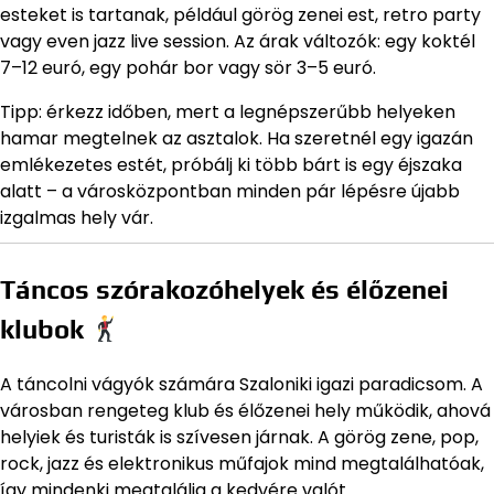
esteket is tartanak, például görög zenei est, retro party
vagy even jazz live session. Az árak változók: egy koktél
7–12 euró, egy pohár bor vagy sör 3–5 euró.
Tipp: érkezz időben, mert a legnépszerűbb helyeken
hamar megtelnek az asztalok. Ha szeretnél egy igazán
emlékezetes estét, próbálj ki több bárt is egy éjszaka
alatt – a városközpontban minden pár lépésre újabb
izgalmas hely vár.
Táncos szórakozóhelyek és élőzenei
klubok
A táncolni vágyók számára Szaloniki igazi paradicsom. A
városban rengeteg klub és élőzenei hely működik, ahová
helyiek és turisták is szívesen járnak. A görög zene, pop,
rock, jazz és elektronikus műfajok mind megtalálhatóak,
így mindenki megtalálja a kedvére valót.