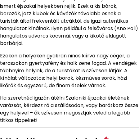
ismert éjszakai helyekben rejlik. Ezek a kis bárok,
borozók, jazz klubok és kávézók távolabb esnek a
turisták által frekventált utcáktól, de igazi autentikus
hangulatot kínálnak. Ilyen például a felsőváros (Ano Poli)
hangulatos udvaros kocsmái, vagy a kikötő eldugott
borbárjai.
Ezeken a helyeken gyakran nincs kiírva nagy cégér, a
teraszokon gyertyafény és halk zene fogad. A vendégek
többnyire helyiek, de a turistákat is szívesen látják. A
kínálat változatos: helyi borok, kézműves sörök, házi
likőrök és egyszerű, de finom ételek várnak.
Ha szeretnéd igazán átélni Szaloniki éjszakai életének
varázsát, kérdezz rá a szállásodon, vagy barátkozz össze
egy helyivel – ők szívesen megosztják veled a legjobb
titkos tippeket!