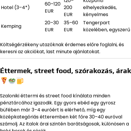
120–
Központi
60–120
Hotel (3–4*)
200
elhelyezkedés,
EUR
EUR
kényelmes
20–30
35–60
Tengerpart
Kemping
EUR
EUR
közelében, egyszerű
Költségérzékeny utazóknak érdemes előre foglalni, és
keresni az akciókat, last minute ajánlatokat.
Éttermek, street food, szórakozás, árak
Szaloniki éttermi és street food kínálata minden
pénztárcához igazodik. Egy gyors ebéd egy gyrosz
büfében már 3–4 euróért is elérhető, míg egy
középkategóriás étteremben két főre 30–40 euróval
számolj. Az italok árai szintén barátságosak, különösen a
helyi borok és sörök.