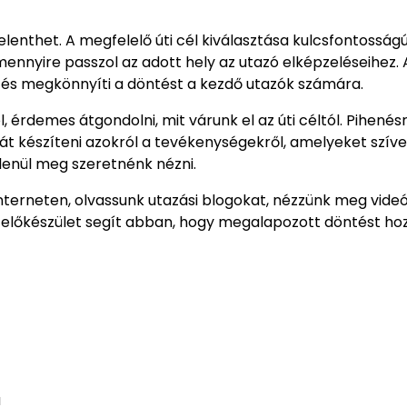
elenthet. A megfelelő úti cél kiválasztása kulcsfontosságú
ennyire passzol az adott hely az utazó elképzeléseihez. 
n és megkönnyíti a döntést a kezdő utazók számára.
 érdemes átgondolni, mit várunk el az úti céltól. Pihenés
át készíteni azokról a tevékenységekről, amelyeket szív
tlenül meg szeretnénk nézni.
interneten, olvassunk utazási blogokat, nézzünk meg videó
s előkészület segít abban, hogy megalapozott döntést ho
a