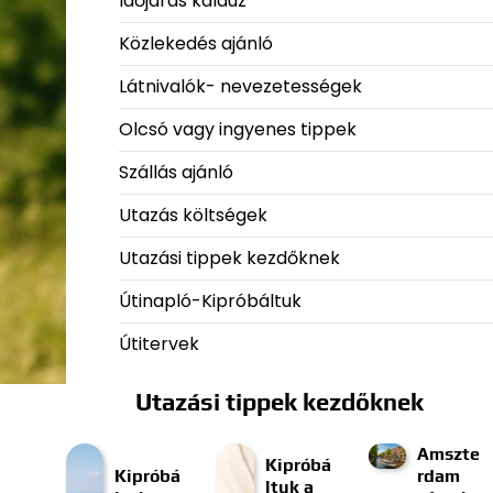
Időjárás kalauz
Közlekedés ajánló
Látnivalók- nevezetességek
Olcsó vagy ingyenes tippek
Szállás ajánló
Utazás költségek
Utazási tippek kezdőknek
Útinapló-Kipróbáltuk
Útitervek
Utazási tippek kezdőknek
Amszte
Kipróbá
Kipróbá
rdam
ltuk a