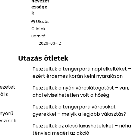
nevezet
essége
k
Utazás
Ötletek
Barbitól
2026-03-12
Utazás ötletek
Teszteltük a tengerparti napfelkeltéket –
ezért érdemes korán kelni nyaraláson
yezetet
Teszteltük a nyári városlátogatást – van,
ális
ahol elviselhetetlen volt a hőség
Teszteltük a tengerparti városokat
önyörű
gyerekkel – melyik a legjobb választás?
yszínek
Teszteltük az olcsó luxushoteleket – néha
tényleg megéri az akció