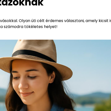
utazóknak
vásokkal. Olyan úti célt érdemes választani, amely kicsit 
 a számodra tökéletes helyet!