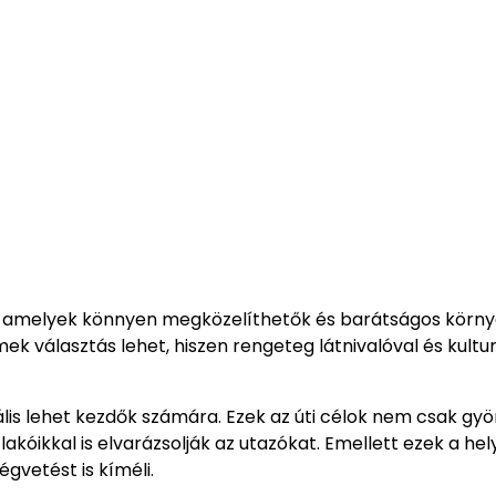
i, amelyek könnyen megközelíthetők és barátságos körn
k választás lehet, hiszen rengeteg látnivalóval és kultur
eális lehet kezdők számára. Ezek az úti célok nem csak gy
akóikkal is elvarázsolják az utazókat. Emellett ezek a hel
gvetést is kíméli.