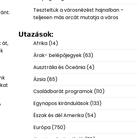
Teszteltük a városnézést hajnalban –
ánt.
teljesen más arcát mutatja a város
Utazások:
 át,
Afrika
(14)
nk
Árak- belépőjegyek
(63)
Ausztrália és Óceánia
(4)
unk
Ázsia
(85)
okat
Családbarát programok
(110)
Egynapos kirándulások
(133)
y
Észak és dél Amerika
(54)
Európa
(750)