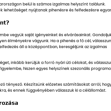
rországon belül is számos izgalmas helyszínt találunk.
 lehetőséget nyújtanak pihenésre és felfedezésre egyar
ínt?
lembe vegyük saját igényeinket és elvárásainkat. Gondoljuk
yen élményekre vágyunk. Ha a pihenés a fő cél, válasszu
elfedezés áll a középpontban, keresgéljünk az izgalmas
get, inkább kerüljük a forró nyári úti célokat, és válassz
 figyelembe, hiszen egyes helyszínek szezonális program
zó tényező. Készítsünk előzetes számításokat arról, hog
kra, és ennek függvényében válasszuk ki a célállomást.
ározása