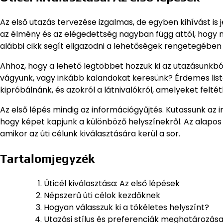
Az első utazás tervezése izgalmas, de egyben kihívást is j
az élmény és az elégedettség nagyban függ attól, hogy m
alábbi cikk segít eligazodni a lehetőségek rengetegébe
Ahhoz, hogy a lehető legtöbbet hozzuk ki az utazásunkból,
vágyunk, vagy inkább kalandokat keresünk? Érdemes list
kipróbálnánk, és azokról a látnivalókról, amelyeket felté
Az első lépés mindig az információgyűjtés. Kutassunk az 
hogy képet kapjunk a különböző helyszínekről. Az alapo
amikor az úti célunk kiválasztására kerül a sor.
Tartalomjegyzék
Úticél kiválasztása: Az első lépések
Népszerű úti célok kezdőknek
Hogyan válasszuk ki a tökéletes helyszínt?
Utazási stílus és preferenciák meghatározás