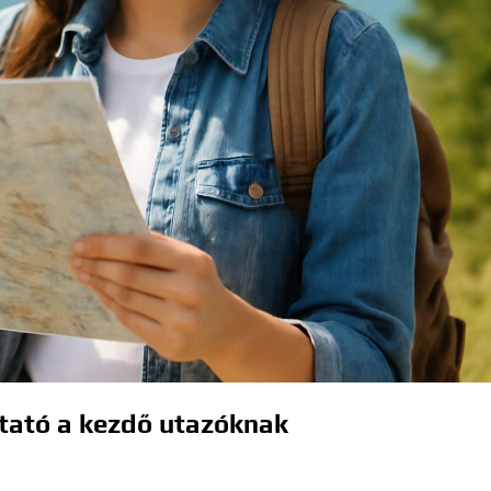
utató a kezdő utazóknak