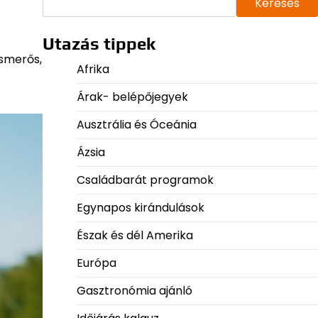
Keresés
Utazás tippek
ismerős,
Afrika
Árak- belépőjegyek
Ausztrália és Óceánia
Ázsia
Családbarát programok
Egynapos kirándulások
Észak és dél Amerika
Európa
Gasztronómia ajánló