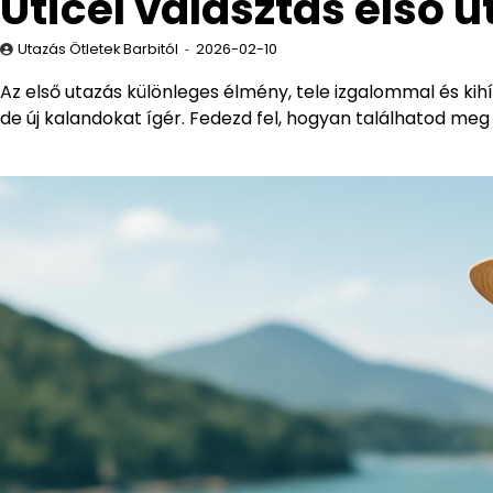
Úticél választás első 
Utazás Ötletek Barbitól
2026-02-10
Az első utazás különleges élmény, tele izgalommal és kihí
de új kalandokat ígér. Fedezd fel, hogyan találhatod meg