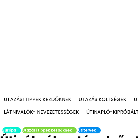
UTAZÁSI TIPPEK KEZDŐKNEK
UTAZÁS KÖLTSÉGEK
Ú
LÁTNIVALÓK- NEVEZETESSÉGEK
ÚTINAPLÓ-KIPRÓBÁL
Európa
Utazási tippek kezdőknek
Útitervek