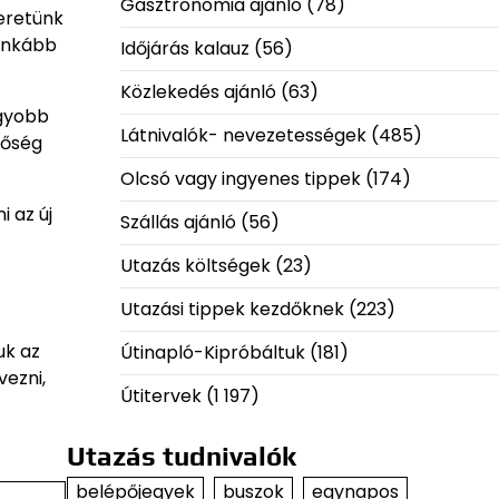
Gasztronómia ajánló
(78)
zeretünk
 inkább
Időjárás kalauz
(56)
Közlekedés ajánló
(63)
agyobb
Látnivalók- nevezetességek
(485)
tőség
Olcsó vagy ingyenes tippek
(174)
i az új
Szállás ajánló
(56)
Utazás költségek
(23)
Utazási tippek kezdőknek
(223)
uk az
Útinapló-Kipróbáltuk
(181)
vezni,
Útitervek
(1 197)
Utazás tudnivalók
belépőjegyek
buszok
egynapos