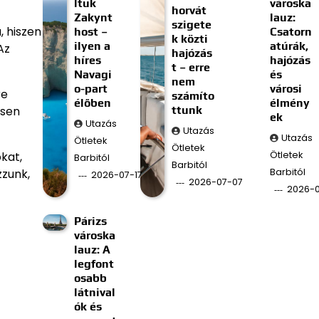
ltuk
városka
horvát
Zakynt
lauz:
szigete
, hiszen
host –
Csatorn
k közti
ilyen a
atúrák,
Az
hajózás
híres
hajózás
t – erre
Navagi
és
nem
o-part
városi
re
számíto
élőben
élmény
esen
ttunk
ek
Utazás
Utazás
Utazás
Ötletek
Ötletek
kat,
Ötletek
Barbitól
Barbitól
zzunk,
Barbitól
2026-07-17
2026-07-07
2026-
Párizs
városka
lauz: A
legfont
osabb
látnival
ók és