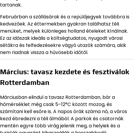
tartanak.
Februárban a szállásárak és a repülőjegyek továbbra is
kedvezőek. Az éttermekben gyakran találhatsz téli
menüket, melyek különleges holland ételeket kínálnak.
Ez az időszak ideális a költségtudatos, nyugodt városi
sétákra és felfedezésekre vágyó utazók számára, akik
nem riadnak vissza a hűvösebb időtől.
Március: tavasz kezdete és fesztiválok
Rotterdamban
Márciusban elindul a tavasz Rotterdamban, bár a
hőmérséklet még csak 5–12°C között mozog, és
számítani kell esőre is. A napos órák száma nő, a város
kezd ébredezni a téli álmából. A parkok és csatornák
mentén egyre több virág jelenik meg, a helyiek és a
turisták egyaránt kihasználják a hosszabbodó