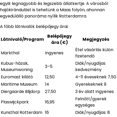
egyik legnagyobb és legszebb állatkertje. A városból
hajókirándulást is tehetünk a Maas folyón, ahonnan
egyedülálló panoráma nyílik Rotterdamra.
A főbb látnivalók belépőjegy árai:
Belépőjegy
Látnivaló/Program
Megjegyzés
ára (€)
Étel vásárlás külön
Markthal
Ingyenes
fizetendő
Kubus-házak,
Diák/nyugdíjas
3–5
Museumwoning
kedvezmény
Euromast kilátó
12,50
4–11 éveseknek 7,50
Maritime Museum
14
Gyerekeknek 9
Diergaarde Blijdorp
27,50
3 év alatt ingyenes
Felnőtt/gyerek
Plaswijckpark
16,95
egységes
Kunsthal Rotterdam
16
Diák/nyugdíjas: 8