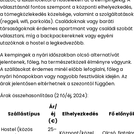
választásnál fontos szempont a központi elhelyezkedés,
a tömegközlekedés közelsége, valamint a szolgáltatások
(reggeli, wifi, parkolás). Családoknak vagy baráti
társaságoknak érdemes apartmant vagy családi szobát
választani, míg a backpackereknek vagy egyéni
utazóknak a hostel a legkedvezőbb.
A kempingek a nyári időszakban olcsó alternatívát
jelentenek, főleg, ha természetközeli élményre vágyunk.
A szállásokat érdemes minél előbb lefoglalni, főleg a
nyári hónapokban vagy nagyobb fesztiválok idején. Az
árak jelentősen eltérhetnek a szezontól függően.
Árak összehasonlítása (2 fő/éj, 2024):
Ár/
Szállástípus
éj
Elhelyezkedés
Fő előnyö
(€)
Hostel (közös
25–
Központ/közel
Olcsó, fiatalo