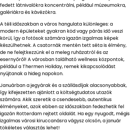
fedett látnivalókra koncentrálni, például múzeumokra,
galériákra és kávézókra.
A téli időszakban a város hangulata különleges: a
modern épületeket gyakran köd vagy párás idő veszi
körül, így a fotósok számára igazán izgalmas képek
készülhetnek. A csatornák mentén tett séta is élmény,
de ne felejtkezzünk el a meleg ruházatról és az
esernyőről! A városban található wellness központok,
például a Thermen Holiday, remek kikapcsolódást
nyújtanak a hideg napokon.
Januárban a jegyárak és a szállásdíjak alacsonyabbak,
így kifejezetten ajánlott a költségtudatos utazók
számára. Akik szeretik a csendesebb, autentikus
élményeket, azok ebben az időszakban fedezhetik fel
igazán Rotterdam rejtett oldalát. Ha egy nyugodt, mégis
izgalmas városi kiruccanásra vágysz olcsón, a január
tökéletes választás lehet!