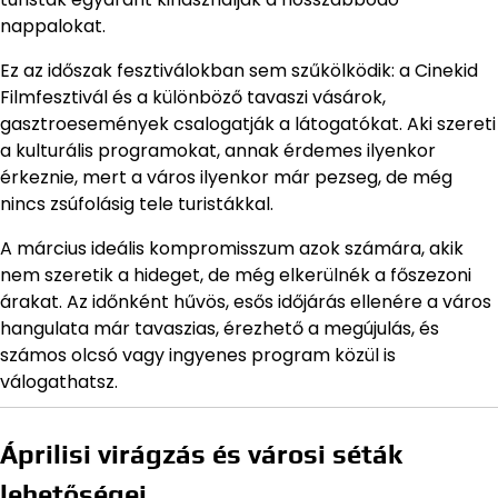
nappalokat.
Ez az időszak fesztiválokban sem szűkölködik: a Cinekid
Filmfesztivál és a különböző tavaszi vásárok,
gasztroesemények csalogatják a látogatókat. Aki szereti
a kulturális programokat, annak érdemes ilyenkor
érkeznie, mert a város ilyenkor már pezseg, de még
nincs zsúfolásig tele turistákkal.
A március ideális kompromisszum azok számára, akik
nem szeretik a hideget, de még elkerülnék a főszezoni
árakat. Az időnként hűvös, esős időjárás ellenére a város
hangulata már tavaszias, érezhető a megújulás, és
számos olcsó vagy ingyenes program közül is
válogathatsz.
Áprilisi virágzás és városi séták
lehetőségei