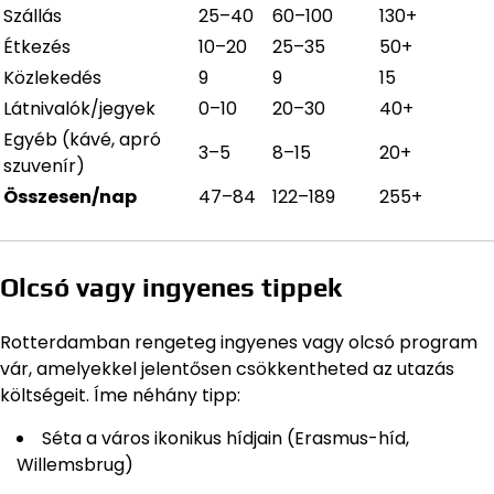
Szállás
25–40
60–100
130+
Étkezés
10–20
25–35
50+
Közlekedés
9
9
15
Látnivalók/jegyek
0–10
20–30
40+
Egyéb (kávé, apró
3–5
8–15
20+
szuvenír)
Összesen/nap
47–84
122–189
255+
Olcsó vagy ingyenes tippek
Rotterdamban rengeteg ingyenes vagy olcsó program
vár, amelyekkel jelentősen csökkentheted az utazás
költségeit. Íme néhány tipp:
Séta a város ikonikus hídjain (Erasmus-híd,
Willemsbrug)