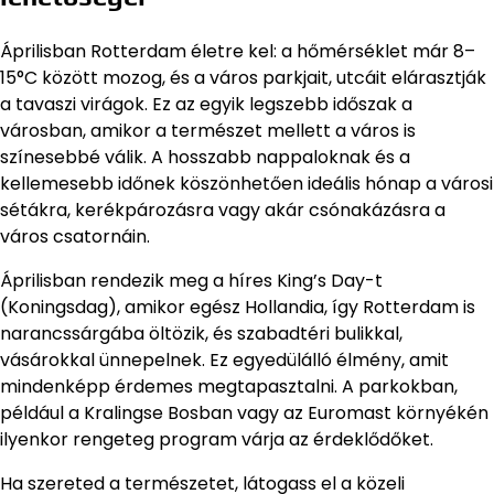
Áprilisban Rotterdam életre kel: a hőmérséklet már 8–
15°C között mozog, és a város parkjait, utcáit elárasztják
a tavaszi virágok. Ez az egyik legszebb időszak a
városban, amikor a természet mellett a város is
színesebbé válik. A hosszabb nappaloknak és a
kellemesebb időnek köszönhetően ideális hónap a városi
sétákra, kerékpározásra vagy akár csónakázásra a
város csatornáin.
Áprilisban rendezik meg a híres King’s Day-t
(Koningsdag), amikor egész Hollandia, így Rotterdam is
narancssárgába öltözik, és szabadtéri bulikkal,
vásárokkal ünnepelnek. Ez egyedülálló élmény, amit
mindenképp érdemes megtapasztalni. A parkokban,
például a Kralingse Bosban vagy az Euromast környékén
ilyenkor rengeteg program várja az érdeklődőket.
Ha szereted a természetet, látogass el a közeli