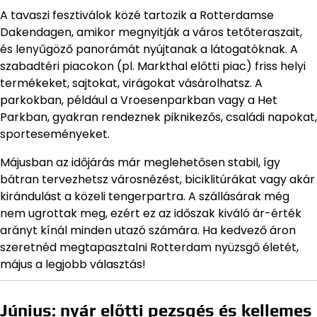
A tavaszi fesztiválok közé tartozik a Rotterdamse
Dakendagen, amikor megnyitják a város tetőteraszait,
és lenyűgöző panorámát nyújtanak a látogatóknak. A
szabadtéri piacokon (pl. Markthal előtti piac) friss helyi
termékeket, sajtokat, virágokat vásárolhatsz. A
parkokban, például a Vroesenparkban vagy a Het
Parkban, gyakran rendeznek piknikezős, családi napokat,
sporteseményeket.
Májusban az időjárás már meglehetősen stabil, így
bátran tervezhetsz városnézést, biciklitúrákat vagy akár
kirándulást a közeli tengerpartra. A szállásárak még
nem ugrottak meg, ezért ez az időszak kiváló ár-érték
arányt kínál minden utazó számára. Ha kedvező áron
szeretnéd megtapasztalni Rotterdam nyüzsgő életét,
május a legjobb választás!
Június: nyár előtti pezsgés és kellemes