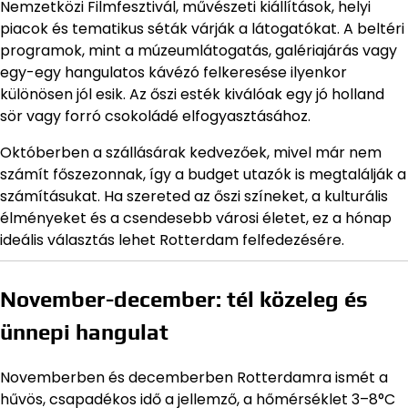
Nemzetközi Filmfesztivál, művészeti kiállítások, helyi
piacok és tematikus séták várják a látogatókat. A beltéri
programok, mint a múzeumlátogatás, galériajárás vagy
egy-egy hangulatos kávézó felkeresése ilyenkor
különösen jól esik. Az őszi esték kiválóak egy jó holland
sör vagy forró csokoládé elfogyasztásához.
Októberben a szállásárak kedvezőek, mivel már nem
számít főszezonnak, így a budget utazók is megtalálják a
számításukat. Ha szereted az őszi színeket, a kulturális
élményeket és a csendesebb városi életet, ez a hónap
ideális választás lehet Rotterdam felfedezésére.
November-december: tél közeleg és
ünnepi hangulat
Novemberben és decemberben Rotterdamra ismét a
hűvös, csapadékos idő a jellemző, a hőmérséklet 3–8°C