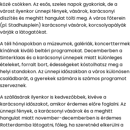
közé csökken. Az esős, szeles napok gyakoriak, de a
várost ilyenkor ünnepi fények, vásárok, karácsonyi
díszítés és meghitt hangulat tölti meg. A város főterein
(pl. Stadhuisplein) karácsonyi vásárok, korcsolyapályák
várják a látogatókat.
A téli hónapokban a múzeumok, galériák, koncerttermek
kínálnak kiváló beltéri programokat. Decemberben a
Sinterklaas és a karácsonyi ünnepek miatt különleges
ételeket, forralt bort, édességeket kóstolhatsz meg a
helyi standokon. Az ünnepi időszakban a város különösen
családbarát, a gyerekek számára is számos programot
szerveznek.
A szállásárak ilyenkor is kedvezőbbek, kivéve a
karácsonyi időszakot, amikor érdemes előre foglalni. Az
ünnepi fények, a karácsonyi vásárok és a meghitt
hangulat miatt november-decemberben is érdemes
Rotterdamba látogatni, főleg, ha szeretnéd elkerülni a