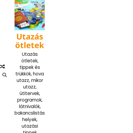
Skip
to
content
Utazás
ötletek
Utazás
ötletek,
tippek és
trükkök, hova
utazz, mikor
utazz,
útitervek,
programok,
látnivalók,
bakancslistás
helyek,
utazási
tippek