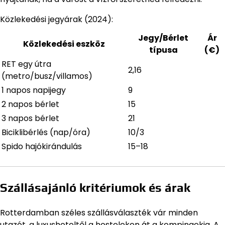
Közlekedési jegyárak (2024):
Jegy/Bérlet
Ár
Közlekedési eszköz
típusa
(€)
RET egy útra
2,16
(metro/busz/villamos)
1 napos napijegy
9
2 napos bérlet
15
3 napos bérlet
21
Biciklibérlés (nap/óra)
10/3
Spido hajókirándulás
15–18
Szállásajánló kritériumok és árak
Rotterdamban széles szállásválaszték vár minden
utazót, a luxushoteltől a hosteleken át a kempingekig. A