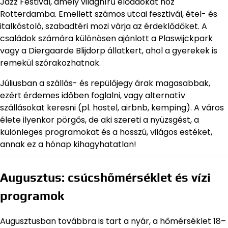
Jazz Festival, amely világhírű előadókat hoz
Rotterdamba. Emellett számos utcai fesztivál, étel- és
italkóstoló, szabadtéri mozi várja az érdeklődőket. A
családok számára különösen ajánlott a Plaswijckpark
vagy a Diergaarde Blijdorp állatkert, ahol a gyerekek is
remekül szórakozhatnak.
Júliusban a szállás- és repülőjegy árak magasabbak,
ezért érdemes időben foglalni, vagy alternatív
szállásokat keresni (pl. hostel, airbnb, kemping). A város
élete ilyenkor pörgős, de aki szereti a nyüzsgést, a
különleges programokat és a hosszú, világos estéket,
annak ez a hónap kihagyhatatlan!
Augusztus: csúcshőmérséklet és vízi
programok
Augusztusban továbbra is tart a nyár, a hőmérséklet 18–