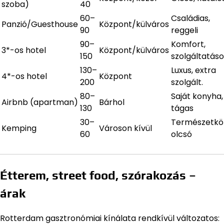
szoba)
40
60–
Családias,
Panzió/Guesthouse
Központ/külváros
90
reggeli
90–
Komfort,
3*-os hotel
Központ/külváros
150
szolgáltatás
130–
Luxus, extra
4*-os hotel
Központ
200
szolgált.
80–
Saját konyha,
Airbnb (apartman)
Bárhol
130
tágas
30–
Természetköz
Kemping
Városon kívül
60
olcsó
Étterem, street food, szórakozás –
árak
Rotterdam gasztronómiai kínálata rendkívül változatos: