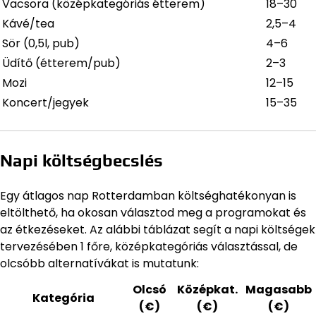
Vacsora (középkategóriás étterem)
18–30
Kávé/tea
2,5–4
Sör (0,5l, pub)
4–6
Üdítő (étterem/pub)
2–3
Mozi
12–15
Koncert/jegyek
15–35
Napi költségbecslés
Egy átlagos nap Rotterdamban költséghatékonyan is
eltölthető, ha okosan választod meg a programokat és
az étkezéseket. Az alábbi táblázat segít a napi költségek
tervezésében 1 főre, középkategóriás választással, de
olcsóbb alternatívákat is mutatunk:
Olcsó
Középkat.
Magasabb
Kategória
(€)
(€)
(€)