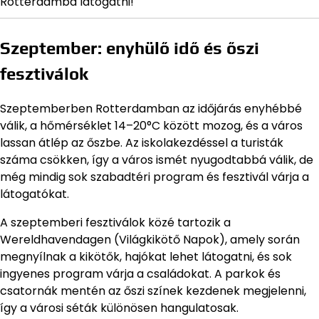
Rotterdamba látogatni!
Szeptember: enyhülő idő és őszi
fesztiválok
Szeptemberben Rotterdamban az időjárás enyhébbé
válik, a hőmérséklet 14–20°C között mozog, és a város
lassan átlép az őszbe. Az iskolakezdéssel a turisták
száma csökken, így a város ismét nyugodtabbá válik, de
még mindig sok szabadtéri program és fesztivál várja a
látogatókat.
A szeptemberi fesztiválok közé tartozik a
Wereldhavendagen (Világkikötő Napok), amely során
megnyílnak a kikötők, hajókat lehet látogatni, és sok
ingyenes program várja a családokat. A parkok és
csatornák mentén az őszi színek kezdenek megjelenni,
így a városi séták különösen hangulatosak.