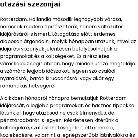
utazási szezonjai
Rotterdam, Hollandia második legnagyobb városa,
nemcsak modern építészetéről, hanem változatos
időjárásáról is ismert. Látogatása előtt érdemes
alaposan átgondolni, melyik hónapban utazunk, mivel az
időjárási viszonyok jelentősen befolyásolhatják a
programokat és a költségeket. Ez a részletes
városkalauz segít abban, hogy minden utazó megtalálja
a számára legjobb időszakot, legyen szó családi
nyaralásról, baráti kiruccanásról vagy akár egy
romantikus hétvégéről.
A cikkben hónapról hónapra bemutatjuk Rotterdam
időjárását, a legjobb programokat, és hasznos tippekkel
látunk el, hogy utazásod ne csak élménydús, de
pénztárcabarát is legyen. Részletesen kitérünk a
költségekre, szálláslehetőségekre, éttermekre,
közlekedésre, valamint a legnépszerűbb látnivalókra és