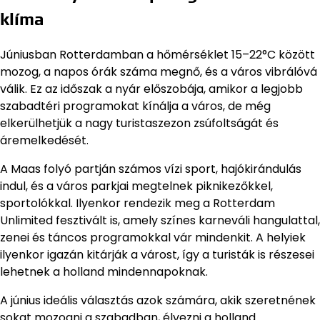
klíma
Júniusban Rotterdamban a hőmérséklet 15–22°C között
mozog, a napos órák száma megnő, és a város vibrálóvá
válik. Ez az időszak a nyár előszobája, amikor a legjobb
szabadtéri programokat kínálja a város, de még
elkerülhetjük a nagy turistaszezon zsúfoltságát és
áremelkedését.
A Maas folyó partján számos vízi sport, hajókirándulás
indul, és a város parkjai megtelnek piknikezőkkel,
sportolókkal. Ilyenkor rendezik meg a Rotterdam
Unlimited fesztivált is, amely színes karneváli hangulattal,
zenei és táncos programokkal vár mindenkit. A helyiek
ilyenkor igazán kitárják a várost, így a turisták is részesei
lehetnek a holland mindennapoknak.
A június ideális választás azok számára, akik szeretnének
sokat mozogni a szabadban, élvezni a holland