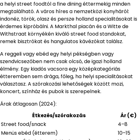
a helyi street foodtól a fine dining éttermekig minden
megtalálható. A város híres a nemzetközi konyháról:
indonéz, török, olasz és persze holland specialitásokat is
érdemes kipróbálni. A Markthal piacán és a Witte de
Withstraat környékén kiváló street food standokat,
remek bisztrókat és hangulatos kávézókat találsz.
A reggeli vagy ebéd egy helyi pékségben vagy
szendvicsezőben nem csak olcsó, de igazi holland
élmény. Egy kiadós vacsora egy középkategóriás
étteremben sem drága, főleg, ha helyi specialitásokat
választasz. A szórakozási lehetőségek között mozi,
koncert, színház és pubok is szerepelnek.
Árak átlagosan (2024):
Étkezés/szórakozás
Ár (€)
Street food/snack
4–8
Menüs ebéd (étterem)
10–15