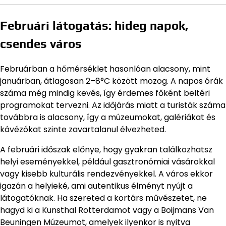
Februári látogatás: hideg napok,
csendes város
Februárban a hőmérséklet hasonlóan alacsony, mint
januárban, átlagosan 2–8°C között mozog. A napos órák
száma még mindig kevés, így érdemes főként beltéri
programokat tervezni. Az időjárás miatt a turisták száma
továbbra is alacsony, így a múzeumokat, galériákat és
kávézókat szinte zavartalanul élvezheted.
A februári időszak előnye, hogy gyakran találkozhatsz
helyi eseményekkel, például gasztronómiai vásárokkal
vagy kisebb kulturális rendezvényekkel. A város ekkor
igazán a helyieké, ami autentikus élményt nyújt a
látogatóknak. Ha szereted a kortárs művészetet, ne
hagyd ki a Kunsthal Rotterdamot vagy a Boijmans Van
Beuningen Múzeumot, amelyek ilyenkor is nyitva