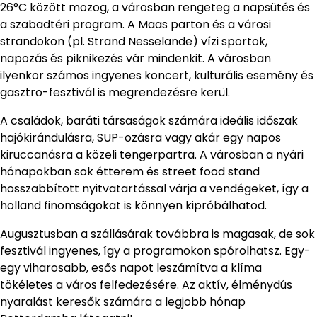
26°C között mozog, a városban rengeteg a napsütés és
a szabadtéri program. A Maas parton és a városi
strandokon (pl. Strand Nesselande) vízi sportok,
napozás és piknikezés vár mindenkit. A városban
ilyenkor számos ingyenes koncert, kulturális esemény és
gasztro-fesztivál is megrendezésre kerül.
A családok, baráti társaságok számára ideális időszak
hajókirándulásra, SUP-ozásra vagy akár egy napos
kiruccanásra a közeli tengerpartra. A városban a nyári
hónapokban sok étterem és street food stand
hosszabbított nyitvatartással várja a vendégeket, így a
holland finomságokat is könnyen kipróbálhatod.
Augusztusban a szállásárak továbbra is magasak, de sok
fesztivál ingyenes, így a programokon spórolhatsz. Egy-
egy viharosabb, esős napot leszámítva a klíma
tökéletes a város felfedezésére. Az aktív, élménydús
nyaralást keresők számára a legjobb hónap