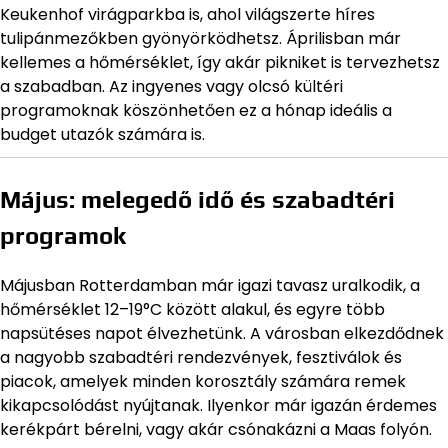
Keukenhof virágparkba is, ahol világszerte híres
tulipánmezőkben gyönyörködhetsz. Áprilisban már
kellemes a hőmérséklet, így akár pikniket is tervezhetsz
a szabadban. Az ingyenes vagy olcsó kültéri
programoknak köszönhetően ez a hónap ideális a
budget utazók számára is.
Május: melegedő idő és szabadtéri
programok
Májusban Rotterdamban már igazi tavasz uralkodik, a
hőmérséklet 12–19°C között alakul, és egyre több
napsütéses napot élvezhetünk. A városban elkezdődnek
a nagyobb szabadtéri rendezvények, fesztiválok és
piacok, amelyek minden korosztály számára remek
kikapcsolódást nyújtanak. Ilyenkor már igazán érdemes
kerékpárt bérelni, vagy akár csónakázni a Maas folyón.