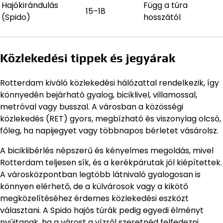
Hajókirándulás
Függ a túra
15–18
(Spido)
hosszától
Közlekedési tippek és jegyárak
Rotterdam kiváló közlekedési hálózattal rendelkezik, így
könnyedén bejárható gyalog, biciklivel, villamossal,
metróval vagy busszal. A városban a közösségi
közlekedés (RET) gyors, megbízható és viszonylag olcsó,
főleg, ha napijegyet vagy többnapos bérletet vásárolsz.
A biciklibérlés népszerű és kényelmes megoldás, mivel
Rotterdam teljesen sík, és a kerékpárutak jól kiépítettek.
A városközpontban legtöbb látnivaló gyalogosan is
könnyen elérhető, de a külvárosok vagy a kikötő
megközelítéséhez érdemes közlekedési eszközt
választani. A Spido hajós túrák pedig egyedi élményt
nyújtanak, ha a várost a vízről szeretnéd felfedezni.