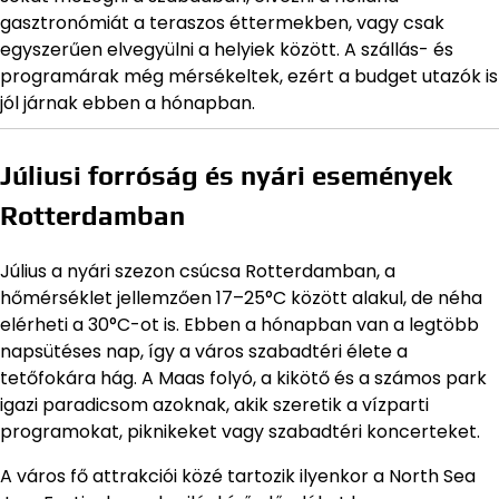
gasztronómiát a teraszos éttermekben, vagy csak
egyszerűen elvegyülni a helyiek között. A szállás- és
programárak még mérsékeltek, ezért a budget utazók is
jól járnak ebben a hónapban.
Júliusi forróság és nyári események
Rotterdamban
Július a nyári szezon csúcsa Rotterdamban, a
hőmérséklet jellemzően 17–25°C között alakul, de néha
elérheti a 30°C-ot is. Ebben a hónapban van a legtöbb
napsütéses nap, így a város szabadtéri élete a
tetőfokára hág. A Maas folyó, a kikötő és a számos park
igazi paradicsom azoknak, akik szeretik a vízparti
programokat, piknikeket vagy szabadtéri koncerteket.
A város fő attrakciói közé tartozik ilyenkor a North Sea